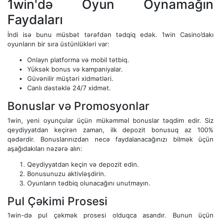
1win'də Oyun Oynamağın
Faydaları
İndi isə bunu müsbət tərəfdən tədqiq edək. 1win Casino’dakı
oyunların bir sıra üstünlükləri var:
Onlayn platforma və mobil tətbiq.
Yüksək bonus və kampaniyalar.
Güvənilir müştəri xidmətləri.
Canlı dəstəklə 24/7 xidmət.
Bonuslar və Promosyonlar
1win, yeni oyunçular üçün mükəmməl bonuslar təqdim edir. Siz
qeydiyyatdan keçirən zaman, ilk depozit bonusuq az 100%
qədərdir. Bonuslarınızdan necə faydalanacağınızı bilmək üçün
aşağıdakıları nəzərə alın:
Qeydiyyatdan keçin və depozit edin.
Bonusunuzu aktivləşdirin.
Oyunların tədbiq olunacağını unutmayın.
Pul Çəkimi Prosesi
1win-də pul çəkmək prosesi olduqca asandır. Bunun üçün