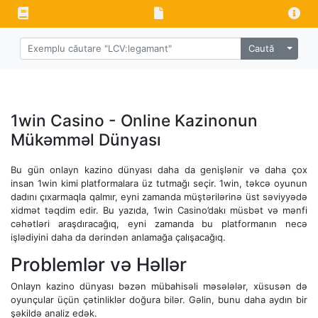
Caută
1win Casino - Online Kazinonun
Mükəmməl Dünyası
Bu gün onlayn kazino dünyası daha da genişlənir və daha çox
insan 1win kimi platformalara üz tutmağı seçir. 1win, təkcə oyunun
dadını çıxarmaqla qalmır, eyni zamanda müştərilərinə üst səviyyədə
xidmət təqdim edir. Bu yazıda, 1win Casino’dakı müsbət və mənfi
cəhətləri araşdıracağıq, eyni zamanda bu platformanın necə
işlədiyini daha da dərindən anlamağa çalışacağıq.
Problemlər və Həllər
Onlayn kazino dünyası bəzən mübahisəli məsələlər, xüsusən də
oyunçular üçün çətinliklər doğura bilər. Gəlin, bunu daha aydın bir
şəkildə analiz edək.