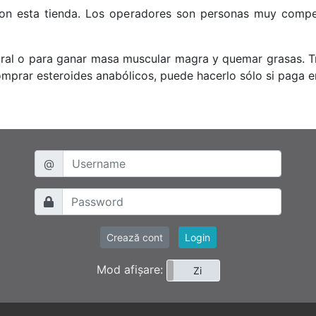
con esta tienda. Los operadores son personas muy compe
poral o para ganar masa muscular magra y quemar grasas. 
comprar esteroides anabólicos, puede hacerlo sólo si paga e
@
Crează cont
Login
Mod afișare:
Noapte
Zi