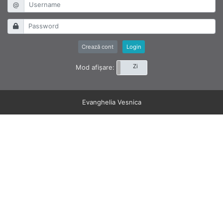
@
Crează cont
Login
Noapte
Zi
Mod afișare:
Evanghelia Vesnica