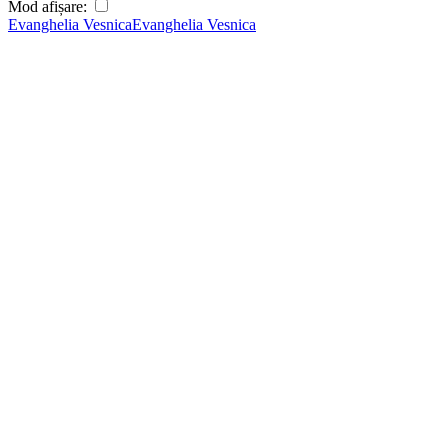
Mod afișare:
Evanghelia Vesnica
Evanghelia Vesnica