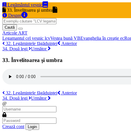
Legământul veșnic
33. Învelitoarea şi umbra
Despre
Caută
Articole
ART
Legamantul cel vesnic
lcv
Vestea bună
VB
Evanghelia în creație
ec
Ro
32. Legămintele făgăduinţei
Anterior
34. Două legi
Următor
33. Învelitoarea şi umbra
32. Legămintele făgăduinţei
Anterior
34. Două legi
Următor
@
Crează cont
Login