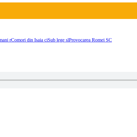
mani
r
Comori din Isaia
ci
Sub lege
sl
Provocarea Romei
SC