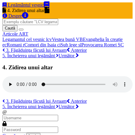
Legământul veșnic
4. Zidirea unui altar
Despre
Caută
Articole
ART
Legamantul cel vesnic
lcv
Vestea bună
VB
Evanghelia în creație
ec
Romani
r
Comori din Isaia
ci
Sub lege
sl
Provocarea Romei
SC
3. Făgăduinţa făcută lui Avraam
Anterior
5. Încheierea unui legământ
Următor
4. Zidirea unui altar
3. Făgăduinţa făcută lui Avraam
Anterior
5. Încheierea unui legământ
Următor
@