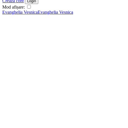
Crează cont
Login
Mod afișare:
Evanghelia Vesnica
Evanghelia Vesnica