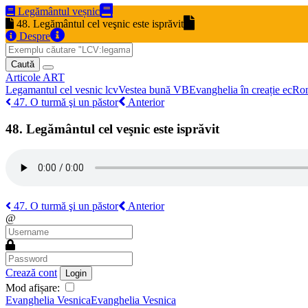
Legământul veșnic
48. Legământul cel veşnic este isprăvit
Despre
Caută
Articole
ART
Legamantul cel vesnic
lcv
Vestea bună
VB
Evanghelia în creație
ec
Ro
47. O turmă şi un păstor
Anterior
48. Legământul cel veşnic este isprăvit
47. O turmă şi un păstor
Anterior
@
Crează cont
Login
Mod afișare:
Evanghelia Vesnica
Evanghelia Vesnica