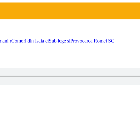
mani
r
Comori din Isaia
ci
Sub lege
sl
Provocarea Romei
SC