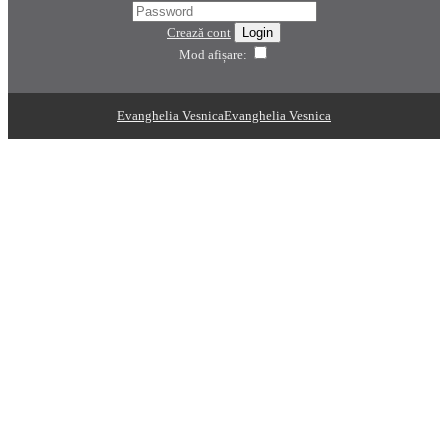
Crează cont
Login
Mod afișare:
Evanghelia Vesnica
Evanghelia Vesnica