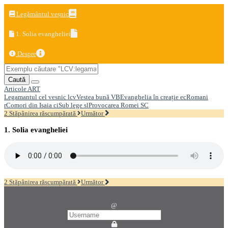
Legământul veșnic
1. Solia evangheliei
Despre
Caută
Articole
ART
Legamantul cel vesnic
lcv
Vestea bună
VB
Evanghelia în creație
ec
Romani
r
Comori din Isaia
ci
Sub lege
sl
Provocarea Romei
SC
2 Stăpânirea răscumpărată
Următor
1. Solia evangheliei
2 Stăpânirea răscumpărată
Următor
@