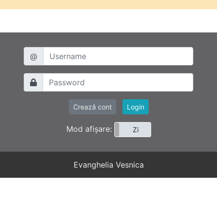
@
Crează cont
Login
Mod afișare:
Noapte
Zi
Evanghelia Vesnica