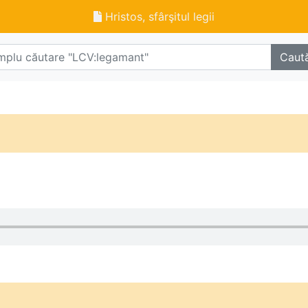
Hristos, sfârşitul legii
Caut