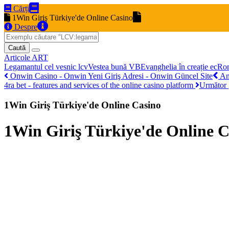
Cărți
1Win Giriş Türkiye'de Online Casino
Despre
Caută
Articole
ART
Legamantul cel vesnic
lcv
Vestea bună
VB
Evanghelia în creație
ec
Ro
Onwin Casino - Onwin Yeni Giriş Adresi - Onwin Güncel Site
Ant
4ra bet - features and services of the online casino platform
Următor
1Win Giriş Türkiye'de Online Casino
1Win Giriş Türkiye'de Online C