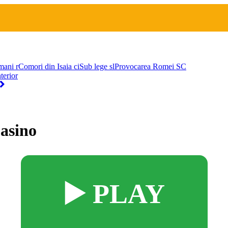
mani
r
Comori din Isaia
ci
Sub lege
sl
Provocarea Romei
SC
erior
asino
▶️ PLAY