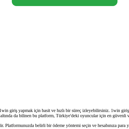
win giriş yapmak için basit ve hızlı bir süreç izleyebilirsiniz. 1win gi
altında da bilinen bu platform, Türkiye'deki oyuncular için en güvenli v
r. Platformunuzda belirli bir ödeme yöntemi seçin ve hesabınıza para y