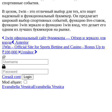
спортивные события.
В целом, 1win - это отличный выбор для тех, кто ищет
надежный и функциональный букмекер. Он предлагает
широкий выбор спортивных событий, функцию live-ставок,
функцию 1win зеркало и функцию 1win вход, что делает его
одним из лучших букмекеров на рынке.
1win официальный сайт букмекера — Обзор и зеркало для
входа
Anterior
1Win – Official Site for Sports Betting and Casino - Bonus Up to
₹100,000
Următor
@
Crează cont
Login
Mod afișare:
Evanghelia Vesnica
Evanghelia Vesnica