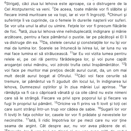
6
Strigaţi, căci ziua lui Iehova este aproape, ca o distrugere de la
7
Cel Atotputernic va veni.
De aceea, toate mâinile vor fi slăbite şi
8
fiecare inimă muritoare se va topi, iar ei vor fi îngroziţi.
Chinuri şi
suferinţe îi va cuprinde, ca o femeie în durerile naşterii vor suferi.
Se vor uita unul la altul cu uimire. Feţele lor vor fi precum flăcările
9
de foc.
Iată, ziua lui Iehova vine neînduplecată; indignare şi mânie
arzătoare, pentru a face pământul o pustie. Iar pe păcătoşii ei El îi
10
va distruge din ea.
Da, stelele cerului şi constelaţiile lor nu îşi vor
mai da lumina lor. Soarele se întunecă la ivirea lui, iar luna nu va
11
mai face lumina ei să strălucească.
Iar Eu voi vizita lumea pentru
relele ei, pe cei răi pentru fărădelegea lor, şi voi pune capăt
12
aroganţei celui mândru, voi zdrobi trufia celui înspăimântător.
Îl
voi face pe muritor mai preţios decât aurul curat, da, un om mai
13
mult decât aurul bogat al Ofirului.
Căci voi face cerurile să
tremure, iar pământul va fi zguduit din locul lui, în indignarea lui
14
Iehova, Dumnezeul oştirilor şi în ziua mâniei Lui aprinse.
Iar
rămăşiţa va fi ca o căprioară vânată şi ca oile când nu este nimeni
care să le strângă. Fiecare va privi spre poporul lui şi fiecare va
15
fugi în propriul lui pământ.
Oricine va fi prins va fi lovit şi toţi cei
16
care sunt strânşi într-un trup vor cădea de sabie.
Sugarii lor vor
fi loviţi în faţa ochilor lor, casele lor vor fi prădate şi nevestele lor
17
necinstite.
Iată, îi ridic împotriva lor pe mezi care nu vor ţine
seama de argint. Cât despre aur, nu vor avea plăcere de el.
18