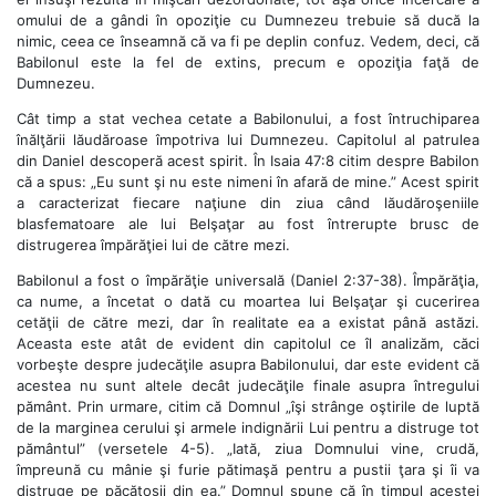
omului de a gândi în opoziţie cu Dumnezeu trebuie să ducă la
nimic, ceea ce înseamnă că va fi pe deplin confuz. Vedem, deci, că
Babilonul este la fel de extins, precum e opoziţia faţă de
Dumnezeu.
Cât timp a stat vechea cetate a Babilonului, a fost întruchiparea
înălţării lăudăroase împotriva lui Dumnezeu. Capitolul al patrulea
din Daniel descoperă acest spirit. În Isaia 47:8 citim despre Babilon
că a spus: „Eu sunt şi nu este nimeni în afară de mine.” Acest spirit
a caracterizat fiecare naţiune din ziua când lăudăroşeniile
blasfematoare ale lui Belşaţar au fost întrerupte brusc de
distrugerea împărăţiei lui de către mezi.
Babilonul a fost o împărăţie universală (Daniel 2:37-38). Împărăţia,
ca nume, a încetat o dată cu moartea lui Belşaţar şi cucerirea
cetăţii de către mezi, dar în realitate ea a existat până astăzi.
Aceasta este atât de evident din capitolul ce îl analizăm, căci
vorbeşte despre judecăţile asupra Babilonului, dar este evident că
acestea nu sunt altele decât judecăţile finale asupra întregului
pământ. Prin urmare, citim că Domnul „îşi strânge oştirile de luptă
de la marginea cerului şi armele indignării Lui pentru a distruge tot
pământul” (versetele 4-5). „Iată, ziua Domnului vine, crudă,
împreună cu mânie şi furie pătimaşă pentru a pustii ţara şi îi va
distruge pe păcătoşii din ea.” Domnul spune că în timpul acestei