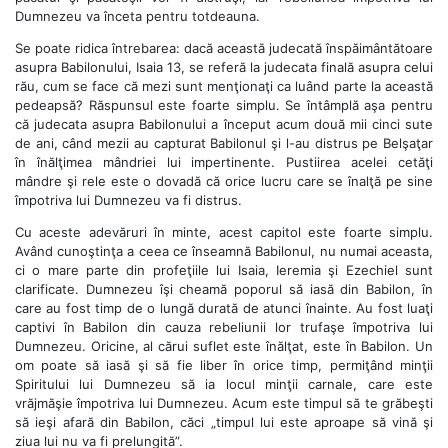
Dumnezeu va înceta pentru totdeauna.
Se poate ridica întrebarea: dacă această judecată înspăimântătoare
asupra Babilonului, Isaia 13, se referă la judecata finală asupra celui
rău, cum se face că mezi sunt menţionaţi ca luând parte la această
pedeapsă? Răspunsul este foarte simplu. Se întâmplă aşa pentru
că judecata asupra Babilonului a început acum două mii cinci sute
de ani, când mezii au capturat Babilonul şi l-au distrus pe Belşaţar
în înălţimea mândriei lui impertinente. Pustiirea acelei cetăţi
mândre şi rele este o dovadă că orice lucru care se înalţă pe sine
împotriva lui Dumnezeu va fi distrus.
Cu aceste adevăruri în minte, acest capitol este foarte simplu.
Având cunoştinţa a ceea ce înseamnă Babilonul, nu numai aceasta,
ci o mare parte din profeţiile lui Isaia, Ieremia şi Ezechiel sunt
clarificate. Dumnezeu îşi cheamă poporul să iasă din Babilon, în
care au fost timp de o lungă durată de atunci înainte. Au fost luaţi
captivi în Babilon din cauza rebeliunii lor trufaşe împotriva lui
Dumnezeu. Oricine, al cărui suflet este înălţat, este în Babilon. Un
om poate să iasă şi să fie liber în orice timp, permiţând minţii
Spiritului lui Dumnezeu să ia locul minţii carnale, care este
vrăjmăşie împotriva lui Dumnezeu. Acum este timpul să te grăbeşti
să ieşi afară din Babilon, căci „timpul lui este aproape să vină şi
ziua lui nu va fi prelungită”.