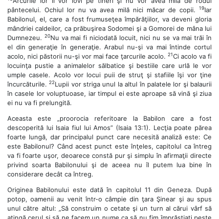
Arcurile lor îi vor lovi pe tineri şi nu vor avea milă de rodul
19
pântecelui. Ochiul lor nu va avea milă nici măcar de copii.
Iar
Babilonul, el, care a fost frumuseţea împărăţiilor, va deveni gloria
mândriei caldeilor, ca prăbuşirea Sodomei şi a Gomorei de mâna lui
20
Dumnezeu.
Nu va mai fi niciodată locuit, nici nu se va mai trăi în
el din generaţie în generaţie. Arabul nu-şi va mai întinde cortul
21
acolo, nici păstorii nu-şi vor mai face ţarcurile acolo.
Ci acolo va fi
locuinţa pustie a animalelor sălbatice şi bestiile care urlă le vor
umple casele. Acolo vor locui puii de struţ şi stafiile îşi vor ţine
22
încurcăturile.
Lupii vor striga unul la altul în palatele lor şi balaurii
în casele lor voluptuoase, iar timpul ei este aproape să vină şi ziua
ei nu va fi prelungită.
Aceasta este „proorocia referitoare la Babilon care a fost
descoperită lui Isaia fiul lui Amos” (Isaia 13:1). Lecţia poate părea
foarte lungă, dar principalul punct care necesită analiză este: Ce
este Babilonul? Când acest punct este înţeles, capitolul ca întreg
va fi foarte uşor, deoarece constă pur şi simplu în afirmaţii directe
privind soarta Babilonului şi de aceea nu îl putem lua bine în
considerare decât ca întreg.
Originea Babilonului este dată în capitolul 11 din Geneza. După
potop, oamenii au venit într-o câmpie din ţara Şinear şi au spus
unul către altul: „Să construim o cetate şi un turn al cărui vârf să
atingă cerul şi să ne facem un nume ca să nu fim împrăştiaţi peste