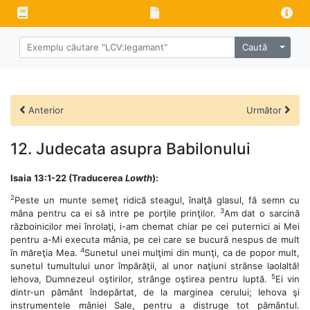
Caută
Anterior
Următor
12. Judecata asupra Babilonului
Isaia 13:1-22 (Traducerea
Lowth
):
2
Peste un munte semeţ ridică steagul, înalţă glasul, fă semn cu
3
mâna pentru ca ei să intre pe porţile prinţilor.
Am dat o sarcină
războinicilor mei înrolaţi, i-am chemat chiar pe cei puternici ai Mei
pentru a-Mi executa mânia, pe cei care se bucură nespus de mult
4
în măreţia Mea.
Sunetul unei mulţimi din munţi, ca de popor mult,
sunetul tumultului unor împărăţii, al unor naţiuni strânse laolaltă!
5
Iehova, Dumnezeul oştirilor, strânge oştirea pentru luptă.
Ei vin
dintr-un pământ îndepărtat, de la marginea cerului; Iehova şi
instrumentele mâniei Sale, pentru a distruge tot pământul.