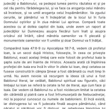
judecăţi a Babilonului, va pedepsi lumea pentru răutatea ei şi pe
cel rău pentru fărădelegea lui, şi va face ca aroganţa celui mândru
să înceteze, şi va umili aroganţa celui înspăimântător. Va zgudui
cerurile, iar pământul va fi îndepărtat de la locul lui în furia
Domnului oştirilor şi în ziua mâniei Lui aprinse. Compară toate
acestea cu al doilea capitol din Isaia, unde avem un raport al
judecăţilor lui Dumnezeu asupra fiecărui turn înalt şi asupra
oricărui zid întărit, când mândria oamenilor va fi plecată şi
monumentele oamenilor vor fi umilite şi doar Domnul va fi înălţat.
Comparând Isaia 47:8-9 cu Apocalipsa 18:7-8, vedem că profetul
Ioan, la un secol după Hristos, foloseşte, în ceea ce priveşte
Babilonul, exact acelaşi limbaj care este folosit de profetul Isaia la
şapte sute de ani înainte de Hristos. Aceasta arată că împlinirea
profeţiei din Isaia era încă în viitor în zilele lui Ioan, deşi cetatea ce
fusese construită în câmpia Şinear a fost dărâmată cu mult timp în
urmă. Nu avem nevoie să recurgem la ideea că unul a fost
Babilonul literal, iar celălalt, Babilonul spiritual sau figurativ, căci
limbajul lui Ioan se referă la cetate la fel de literal, aşa cum face şi
Isaia. Dar vedem că Babilonul nu a fost nicidecum limitat la cetatea
din cărămidă şi piatră care a fost înfrumuseţată de Nebucadneţar,
nici la poporul cunoscut cu numele de babilonieni. El încă există,
iar distrugerea lui va fi judecata finală asupra pământului, când
păcatul şi păcătoşii vor fi distruşi, iar rebeliunea împotriva lui