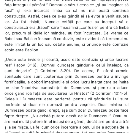
faţa întregului pământ.” Domnul a văzut ceea ce „şi-au imaginat să
facă” şi le-a încurcat limba ca să nu mai poată continua
construcţia. Astfel, ceea ce s-au gândit ei să evite a venit asupra
lor. Au fot risipiţi. Numele cetăţii pe care au început să o
construiască era „Babel” care înseamnă „confuzie” pentru că limba
lor, precum şi ideile lor mândre, au fost încurcate. De vreme ce
Babel sau Babilon înseamnă confuzie, este evident că termenul nu
este limitat la un loc sau cetate anume, ci oriunde este confuzie
acolo este Babilon.
„Unde este invidie şi ceartă, acolo este confuzie şi orice lucrare
rea” (Iacov 3:16). „Domnul cunoaşte gândurile celui înţelept, că
sunt deşarte” (1 Corinteni 3:20). De aceea, El oferă armele
spirituale care sunt „puternice prin Dumnezeu pentru a învinge
fortificaţiile, a doborî imaginaţiile şi orice lucru înălţat care se înalţă
pe sine împotriva cunoştinţei de Dumnezeu şi pentru a aduce
orice gând rob faţă de ascultarea lui Hristos” (2 Corinteni 10:4-5).
Calea lui Dumnezeu este perfectă, pentru că gândurile Lui sunt
perfecte şi doar ele durează pentru veşnicie. Doar mintea lui
Dumnezeu poate gândi drept, aşa cum doar Dumnezeu poate face
fapte drepte. „Nu există putere decât de la Dumnezeu.” Omul nu
are mai multă putere în el însuşi de a gândi, decât are pentru a trăi
şi a se mişca. La fel cum orice încercare a omului de a acţiona de la
el însuşi rezultă în mişcări dezordonate, tot aşa orice încercare a