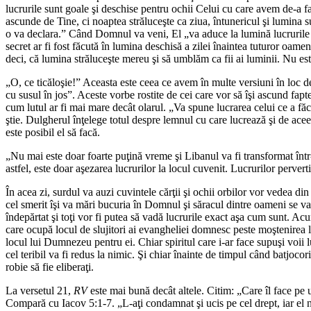
lucrurile sunt goale şi deschise pentru ochii Celui cu care avem de-a 
ascunde de Tine, ci noaptea străluceşte ca ziua, întunericul şi lumina s
o va declara.” Când Domnul va veni, El „va aduce la lumină lucrurile asc
secret ar fi fost făcută în lumina deschisă a zilei înaintea tuturor oam
deci, că lumina străluceşte mereu şi să umblăm ca fii ai luminii. Nu e
„O, ce ticăloşie!” Aceasta este ceea ce avem în multe versiuni în loc de
cu susul în jos”. Aceste vorbe rostite de cei care vor să îşi ascund fa
cum lutul ar fi mai mare decât olarul. „Va spune lucrarea celui ce a făc
ştie. Dulgherul înţelege totul despre lemnul cu care lucrează şi de acee
este posibil el să facă.
„Nu mai este doar foarte puţină vreme şi Libanul va fi transformat înt
astfel, este doar aşezarea lucrurilor la locul cuvenit. Lucrurilor perv
În acea zi, surdul va auzi cuvintele cărţii şi ochii orbilor vor vedea din î
cel smerit îşi va mări bucuria în Domnul şi săracul dintre oameni se va b
îndepărtat şi toţi vor fi putea să vadă lucrurile exact aşa cum sunt. Acum, 
care ocupă locul de slujitori ai evangheliei domnesc peste moştenirea l
locul lui Dumnezeu pentru ei. Chiar spiritul care i-ar face supuşi voii 
cel teribil va fi redus la nimic. Şi chiar înainte de timpul când batjocori
robie să fie eliberaţi.
La versetul 21,
RV
este mai bună decât altele. Citim: „Care îl face pe 
Compară cu Iacov 5:1-7. „L-aţi condamnat şi ucis pe cel drept, iar el