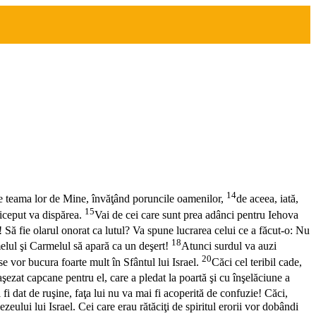
14
ste teama lor de Mine, învăţând poruncile oamenilor,
de aceea, iată,
15
riceput va dispărea.
Vai de cei care sunt prea adânci pentru Iehova
! Să fie olarul onorat ca lutul? Va spune lucrarea celui ce a făcut-o: Nu
18
elul şi Carmelul să apară ca un deşert!
Atunci surdul va auzi
20
se vor bucura foarte mult în Sfântul lui Israel.
Căci cel teribil cade,
aşezat capcane pentru el, care a pledat la poartă şi cu înşelăciune a
 dat de ruşine, faţa lui nu va mai fi acoperită de confuzie! Căci,
eului lui Israel. Cei care erau rătăciţi de spiritul erorii vor dobândi