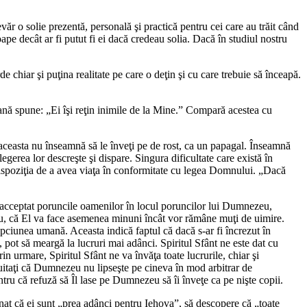
devăr o solie prezentă, personală şi practică pentru cei care au trăit când
pe decât ar fi putut fi ei dacă credeau solia. Dacă în studiul nostru
chiar şi puţina realitate pe care o deţin şi cu care trebuie să înceapă.
ană spune: „Ei îşi reţin inimile de la Mine.” Compară acestea cu
aceasta nu înseamnă să le înveţi pe de rost, ca un papagal. Înseamnă
egerea lor descreşte şi dispare. Singura dificultate care există în
dispoziţia de a avea viaţa în conformitate cu legea Domnului. „Dacă
 acceptat poruncile oamenilor în locul poruncilor lui Dumnezeu,
plu, că El va face asemenea minuni încât vor rămâne muţi de uimire.
lepciunea umană. Aceasta indică faptul că dacă s-ar fi încrezut în
, pot să meargă la lucruri mai adânci. Spiritul Sfânt ne este dat cu
 urmare, Spiritul Sfânt ne va învăţa toate lucrurile, chiar şi
itaţi că Dumnezeu nu lipseşte pe cineva în mod arbitrar de
tru că refuză să Îl lase pe Dumnezeu să îi înveţe ca pe nişte copii.
inat că ei sunt „prea adânci pentru Iehova”, să descopere că „toate