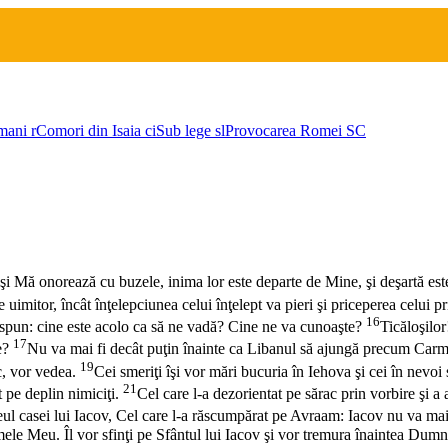
mani
r
Comori din Isaia
ci
Sub lege
sl
Provocarea Romei
SC
 şi Mă onorează cu buzele, inima lor este departe de Mine, şi deşartă e
imitor, încât înţelepciunea celui înţelept va pieri şi priceperea celui p
16
re spun: cine este acolo ca să ne vadă? Cine ne va cunoaşte?
Ticăloşilor
17
re?
Nu va mai fi decât puţin înainte ca Libanul să ajungă precum Carm
19
ic, vor vedea.
Cei smeriţi îşi vor mări bucuria în Iehova şi cei în nevoi 
21
t pe deplin nimiciţi.
Cel care l-a dezorientat pe sărac prin vorbire şi a 
 casei lui Iacov, Cel care l-a răscumpărat pe Avraam: Iacov nu va mai fi
mele Meu. Îl vor sfinţi pe Sfântul lui Iacov şi vor tremura înaintea Dumnez