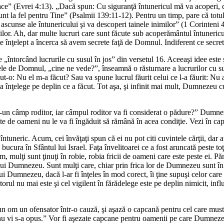
face” (Evrei 4:13). „Dacă spun: Cu siguranţă întunericul mă va acoperi, c
unt la fel pentru Tine” (Psalmii 139:11-12). Pentru un timp, pare că totul
unse ale întunericului şi va descoperi tainele inimilor” (1 Corinteni 4:5
enilor. Ah, dar multe lucruri care sunt făcute sub acoperământul întuneric
ste înţelept a încerca să avem secrete faţă de Domnul. Indiferent ce sec
 „întorcând lucrurile cu susul în jos” din versetul 16. Aceeaşi idee este 
ptele de Domnul, „cine ne vede?”, înseamnă o răsturnare a lucrurilor cu s
ut-o: Nu el m-a făcut? Sau va spune lucrul făurit celui ce l-a făurit: Nu 
a înţelege pe deplin ce a făcut. Tot aşa, şi infinit mai mult, Dumnezeu c
r-un câmp roditor, iar câmpul roditor va fi considerat o pădure?” Dumneze
ertite de oameni nu le va fi îngăduit să rămână în acea condiţie. Vezi în
ntuneric. Acum, cei învăţaţi spun că ei nu pot citi cuvintele cărţii, dar atun
ucura în Sfântul lui Israel. Faţa învelitoarei ce a fost aruncată peste toţi
mulţi sunt ţinuţi în robie, robia fricii de oameni care este peste ei. Părinţ
ui Dumnezeu. Sunt mulţi care, chiar prin frica lor de Dumnezeu sunt în ro
lui Dumnezeu, dacă l-ar fi înţeles în mod corect, îi ţine supuşi celor care
torul nu mai este şi cel vigilent în fărădelege este pe deplin nimicit, influe
un om un ofensator într-o cauză, şi aşază o capcană pentru cel care mustră
 nu vi s-a opus.” Vor fi aşezate capcane pentru oamenii pe care Dumneze