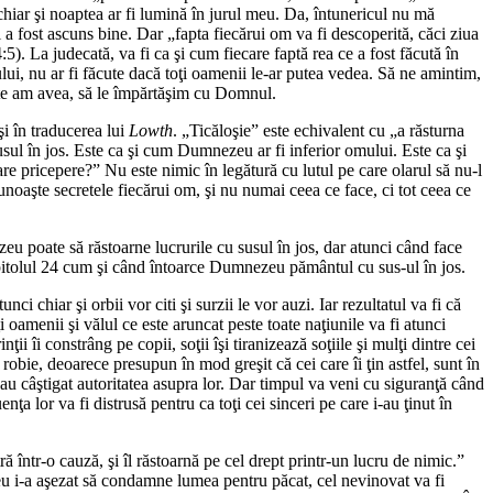
hiar şi noaptea ar fi lumină în jurul meu. Da, întunericul nu mă
 a fost ascuns bine. Dar „fapta fiecărui om va fi descoperită, căci ziua
). La judecată, va fi ca şi cum fiecare faptă rea ce a fost făcută în
ului, nu ar fi făcute dacă toţi oamenii le-ar putea vedea. Să ne amintim,
rete am avea, să le împărtăşim cu Domnul.
şi în traducerea lui
Lowth
. „Ticăloşie” este echivalent cu „a răsturna
usul în jos. Este ca şi cum Dumnezeu ar fi inferior omului. Este ca şi
are pricepere?” Nu este nimic în legătură cu lutul pe care olarul să nu-l
unoaşte secretele fiecărui om, şi nu numai ceea ce face, ci tot ceea ce
u poate să răstoarne lucrurile cu susul în jos, dar atunci când face
 capitolul 24 cum şi când întoarce Dumnezeu pământul cu sus-ul în jos.
ci chiar şi orbii vor citi şi surzii le vor auzi. Iar rezultatul va fi că
 oamenii şi vălul ce este aruncat peste toate naţiunile va fi atunci
ii îi constrâng pe copii, soţii îşi tiranizează soţiile şi mulţi dintre cei
bie, deoarece presupun în mod greşit că cei care îi ţin astfel, sunt în
 au câştigat autoritatea asupra lor. Dar timpul va veni cu siguranţă când
nţa lor va fi distrusă pentru ca toţi cei sinceri pe care i-au ţinut în
 într-o cauză, şi îl răstoarnă pe cel drept printr-un lucru de nimic.”
u i-a aşezat să condamne lumea pentru păcat, cel nevinovat va fi