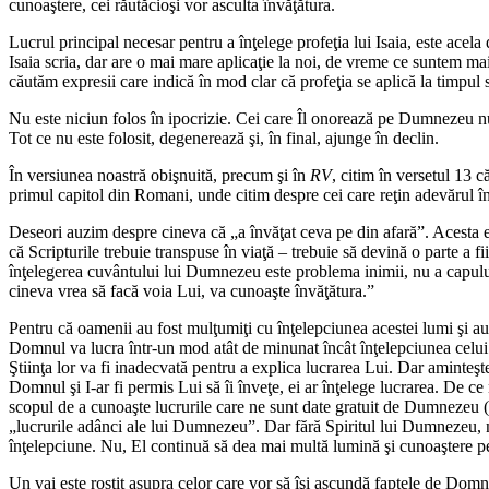
cunoaştere, cei răutăcioşi vor asculta învăţătura.
Lucrul principal necesar pentru a înţelege profeţia lui Isaia, este acela 
Isaia scria, dar are o mai mare aplicaţie la noi, de vreme ce suntem mai
căutăm expresii care indică în mod clar că profeţia se aplică la timpul 
Nu este niciun folos în ipocrizie. Cei care Îl onorează pe Dumnezeu num
Tot ce nu este folosit, degenerează şi, în final, ajunge în declin.
În versiunea noastră obişnuită, precum şi în
RV
, citim în versetul 13 
primul capitol din Romani, unde citim despre cei care reţin adevărul în 
Deseori auzim despre cineva că „a învăţat ceva pe din afară”. Acesta e
că Scripturile trebuie transpuse în viaţă – trebuie să devină o parte a f
înţelegerea cuvântului lui Dumnezeu este problema inimii, nu a capului
cineva vrea să facă voia Lui, va cunoaşte învăţătura.”
Pentru că oamenii au fost mulţumiţi cu înţelepciunea acestei lumi şi 
Domnul va lucra într-un mod atât de minunat încât înţelepciunea celui 
Ştiinţa lor va fi inadecvată pentru a explica lucrarea Lui. Dar aminteşte
Domnul şi I-ar fi permis Lui să îi înveţe, ei ar înţelege lucrarea. De c
scopul de a cunoaşte lucrurile care ne sunt date gratuit de Dumnezeu (1
„lucrurile adânci ale lui Dumnezeu”. Dar fără Spiritul lui Dumnezeu, 
înţelepciune. Nu, El continuă să dea mai multă lumină şi cunoaştere pent
Un vai este rostit asupra celor care vor să îşi ascundă faptele de Domn