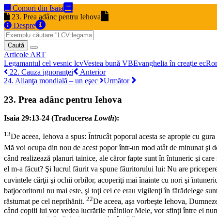
Comori din Isaia
23. Prea adânc pentru Iehova
Despre
Caută
Articole
ART
Legamantul cel vesnic
lcv
Vestea bună
VB
Evanghelia în creație
ec
Ro
22. Cauza ignoranţei
Anterior
24. Alianţa mondială – un eşec
Următor
23. Prea adânc pentru Iehova
Isaia 29:13-24 (Traducerea
Lowth
):
13
De aceea, Iehova a spus: Întrucât poporul acesta se apropie cu gura
Mă voi ocupa din nou de acest popor într-un mod atât de minunat şi de u
când realizează planuri tainice, ale căror fapte sunt în întuneric şi ca
el m-a făcut? Şi lucrul făurit va spune făuritorului lui: Nu are pricepe
cuvintele cărţii şi ochii orbilor, acoperiţi mai înainte cu nori şi întuner
batjocoritorul nu mai este, şi toţi cei ce erau vigilenţi în fărădelege sun
22
răsturnat pe cel neprihănit.
De aceea, aşa vorbeşte Iehova, Dumnezeul
când copiii lui vor vedea lucrările mâinilor Mele, vor sfinţi între ei nu