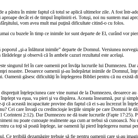
de a păstra în minte faptul că totul se aplică ultimelor zile. A fost într-a
 aproape decât ei de timpul împlinirii ei. Totuşi, noi nu suntem mai aproa
sfârşitului, vom avea mult mai puţină dificultate citind-o cu folos.
ai cu buzele în timp ce inimile lor sunt departe de El, curând vor pierde 
că poporul „şi-a înlăturat inimile” departe de Domnul. Versiunea norvegi
fărădelege şi observă că în ambele cazuri rezultatul este acelaşi.
ste singurul fel în care oamenii pot învăţa lucrurile lui Dumnezeu. Dar 
iinţei noastre. Deoarece oamenii şi-au îndepărtat inimile de Domnul, înţel
. Oamenii găsesc dificultăţi în înţelegerea Bibliei pentru că nu există 
au dispreţuit înţelepciunea care vine numai de la Dumnezeu, deoarece au
înţelept va eşua, va pieri şi va dispărea. Aceasta înseamnă, pur şi sim
-ţi că această incapacitate provine din faptul că ei s-au încrezut în înţe
e nu? Cei care învaţă cu credincioşie lecţiile simple pe care Domnul le dă
 Corinteni 2:12). Dar Dumnezeu ne dă toate lucrurile (Fapte 17:25). Prin
nimeni nu poate cunoaşte realmente aşa cum ar trebui să cunoască. Nu u
ru ca toţi să poată înţelege, iar oamenii îşi pierd înţelegerea numai pen
ul. Ce teribilă dezamăgire trebuie să fie pentru oamenii care şi-au imag