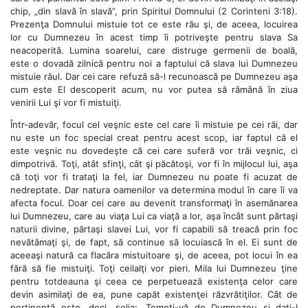
chip, „din slavă în slavă”, prin Spiritul Domnului (2 Corinteni 3:18).
Prezenţa Domnului mistuie tot ce este rău şi, de aceea, locuirea
lor cu Dumnezeu în acest timp îi potriveşte pentru slava Sa
neacoperită. Lumina soarelui, care distruge germenii de boală,
este o dovadă zilnică pentru noi a faptului că slava lui Dumnezeu
mistuie răul. Dar cei care refuză să-l recunoască pe Dumnezeu aşa
cum este El descoperit acum, nu vor putea să rămână în ziua
venirii Lui şi vor fi mistuiţi.
Într-adevăr, focul cel veşnic este cel care îi mistuie pe cei răi, dar
nu este un foc special creat pentru acest scop, iar faptul că el
este veşnic nu dovedeşte că cei care suferă vor trăi veşnic, ci
dimpotrivă. Toţi, atât sfinţi, cât şi păcătoşi, vor fi în mijlocul lui, aşa
că toţi vor fi trataţi la fel, iar Dumnezeu nu poate fi acuzat de
nedreptate. Dar natura oamenilor va determina modul în care îi va
afecta focul. Doar cei care au devenit transformaţi în asemănarea
lui Dumnezeu, care au viaţa Lui ca viaţă a lor, aşa încât sunt părtaşi
naturii divine, părtaşi slavei Lui, vor fi capabili să treacă prin foc
nevătămaţi şi, de fapt, să continue să locuiască în el. Ei sunt de
aceeaşi natură ca flacăra mistuitoare şi, de aceea, pot locui în ea
fără să fie mistuiţi. Toţi ceilalţi vor pieri. Mila lui Dumnezeu ţine
pentru totdeauna şi ceea ce perpetuează existenţa celor care
devin asimilaţi de ea, pune capăt existenţei răzvrătiţilor. Cât de
pertinentă este, deci, solia: „Temeţi-vă de Dumnezeu şi daţi-I