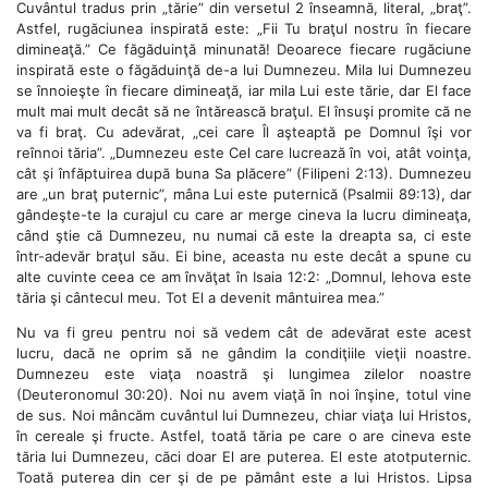
Cuvântul tradus prin „tărie” din versetul 2 înseamnă, literal, „braţ”.
Astfel, rugăciunea inspirată este: „Fii Tu braţul nostru în fiecare
dimineaţă.” Ce făgăduinţă minunată! Deoarece fiecare rugăciune
inspirată este o făgăduinţă de-a lui Dumnezeu. Mila lui Dumnezeu
se înnoieşte în fiecare dimineaţă, iar mila Lui este tărie, dar El face
mult mai mult decât să ne întărească braţul. El însuşi promite că ne
va fi braţ. Cu adevărat, „cei care Îl aşteaptă pe Domnul îşi vor
reînnoi tăria”. „Dumnezeu este Cel care lucrează în voi, atât voinţa,
cât şi înfăptuirea după buna Sa plăcere” (Filipeni 2:13). Dumnezeu
are „un braţ puternic”, mâna Lui este puternică (Psalmii 89:13), dar
gândeşte-te la curajul cu care ar merge cineva la lucru dimineaţa,
când ştie că Dumnezeu, nu numai că este la dreapta sa, ci este
într-adevăr braţul său. Ei bine, aceasta nu este decât a spune cu
alte cuvinte ceea ce am învăţat în Isaia 12:2: „Domnul, Iehova este
tăria şi cântecul meu. Tot El a devenit mântuirea mea.”
Nu va fi greu pentru noi să vedem cât de adevărat este acest
lucru, dacă ne oprim să ne gândim la condiţiile vieţii noastre.
Dumnezeu este viaţa noastră şi lungimea zilelor noastre
(Deuteronomul 30:20). Noi nu avem viaţă în noi înşine, totul vine
de sus. Noi mâncăm cuvântul lui Dumnezeu, chiar viaţa lui Hristos,
în cereale şi fructe. Astfel, toată tăria pe care o are cineva este
tăria lui Dumnezeu, căci doar El are puterea. El este atotputernic.
Toată puterea din cer şi de pe pământ este a lui Hristos. Lipsa