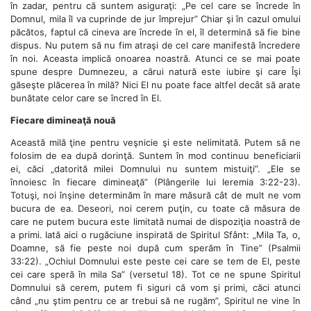
în zadar, pentru că suntem asiguraţi: „Pe cel care se încrede în
Domnul, mila îl va cuprinde de jur împrejur” Chiar şi în cazul omului
păcătos, faptul că cineva are încrede în el, îl determină să fie bine
dispus. Nu putem să nu fim atraşi de cel care manifestă încredere
în noi. Aceasta implică onoarea noastră. Atunci ce se mai poate
spune despre Dumnezeu, a cărui natură este iubire şi care Îşi
găseşte plăcerea în milă? Nici El nu poate face altfel decât să arate
bunătate celor care se încred în El.
Fiecare dimineaţă nouă
Această milă ţine pentru veşnicie şi este nelimitată. Putem să ne
folosim de ea după dorinţă. Suntem în mod continuu beneficiarii
ei, căci „datorită milei Domnului nu suntem mistuiţi”. „Ele se
înnoiesc în fiecare dimineaţă” (Plângerile lui Ieremia 3:22-23).
Totuşi, noi înşine determinăm în mare măsură cât de mult ne vom
bucura de ea. Deseori, noi cerem puţin, cu toate că măsura de
care ne putem bucura este limitată numai de dispoziţia noastră de
a primi. Iată aici o rugăciune inspirată de Spiritul Sfânt: „Mila Ta, o,
Doamne, să fie peste noi după cum sperăm în Tine” (Psalmii
33:22). „Ochiul Domnului este peste cei care se tem de El, peste
cei care speră în mila Sa” (versetul 18). Tot ce ne spune Spiritul
Domnului să cerem, putem fi siguri că vom şi primi, căci atunci
când „nu ştim pentru ce ar trebui să ne rugăm”, Spiritul ne vine în