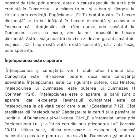
noastră de tărie, prin urmare, este din cauza eşecului de a trăi prin
credinţă în Dumnezeu – a mânca trupul şi a bea şi sângele lui
Hristos prin credinţă. Rugăciunea: „Fii Tu braţul nostru în fiecare
dimineaţă” ar trebui înălţată în fiecare dimineaţă şi aceasta ar
însemna că intenţionăm să trăim numai prin cuvântul lui
Dumnezeu, care, ca mana, vine la noi proaspăt în fiecare
dimineaţă. Astfel, viaţa noastră de zi cu zi devine garanţia mântuirii
veşnice. „Cât timp există viaţă, există speranţă”, căci viaţa însăşi
este speranţă.
Înţelepciunea este o apărare
„Înţelepciunea şi cunoştinţa vor fi stabilitatea tronului tău.”
Cunoştinţa este într-adevăr putere, dacă este cunoştinţa
adevărată. Înţelepciunea este cu siguranţă putere, căci Hristos,
înţelepciunea lui Dumnezeu, este puterea lui Dumnezeu (1
Corinteni 1:24). „Înţelepciunea este o apărare, şi banii sunt o
apărare, dar excelenţa [avantajul] cunoştinţei este că
înţelepciunea le dă viaţă celor care o au” (Eclesiastul 7:12). Câtă
stabilitate dă înţelepciunea? Gândeşte-te la ceruri şi la pământ, la
lucrările lui Dumnezeu şi vei vedea. Căci „El a întemeiat lumea prin
înţelepciunea Lui şi a întins cerurile prin priceperea Lui” (Ieremia
10:12). Ultima solie, ultima proclamare a evangheliei, cheamă
oamenii cu glas tare pentru a-I da slavă lui Dumnezeu „şi pentru a