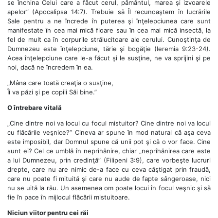
se închina Celui care a făcut cerul, pământul, marea şi izvoarele
apelor” (Apocalipsa 14:7). Trebuie să Îl recunoaştem în lucrările
Sale pentru a ne încrede în puterea şi înţelepciunea care sunt
manifestate în cea mai mică floare sau în cea mai mică insectă, la
fel de mult ca în corpurile strălucitoare ale cerului. Cunoştinţa de
Dumnezeu este înţelepciune, tărie şi bogăţie (Ieremia 9:23-24).
Acea înţelepciune care le-a făcut şi le susţine, ne va sprijini şi pe
noi, dacă ne încredem în ea.
„Mâna care toată creaţia o susţine,
Îi va păzi şi pe copiii Săi bine.”
O întrebare vitală
„Cine dintre noi va locui cu focul mistuitor? Cine dintre noi va locui
cu flăcările veşnice?” Cineva ar spune în mod natural că aşa ceva
este imposibil, dar Domnul spune că unii pot şi că o vor face. Cine
sunt ei? Cel ce umblă în neprihănire, chiar „neprihănirea care este
a lui Dumnezeu, prin credinţă” (Filipeni 3:9), care vorbeşte lucruri
drepte, care nu are nimic de-a face cu ceva câştigat prin fraudă,
care nu poate fi mituită şi care nu aude de fapte sângeroase, nici
nu se uită la rău. Un asemenea om poate locui în focul veşnic şi să
fie în pace în mijlocul flăcării mistuitoare.
Niciun viitor pentru cei răi