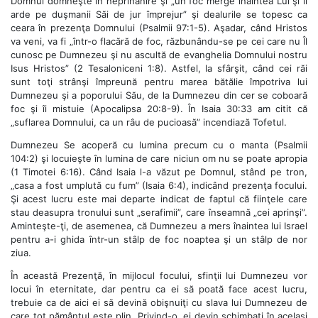
Domnul domneşte în neprihănire şi „un foc merge înaintea Lui şi îi
arde pe duşmanii Săi de jur împrejur” şi dealurile se topesc ca
ceara în prezenţa Domnului (Psalmii 97:1-5). Aşadar, când Hristos
va veni, va fi „într-o flacără de foc, răzbunându-se pe cei care nu Îl
cunosc pe Dumnezeu şi nu ascultă de evanghelia Domnului nostru
Isus Hristos” (2 Tesaloniceni 1:8). Astfel, la sfârşit, când cei răi
sunt toţi strânşi împreună pentru marea bătălie împotriva lui
Dumnezeu şi a poporului Său, de la Dumnezeu din cer se coboară
foc şi îi mistuie (Apocalipsa 20:8-9). În Isaia 30:33 am citit că
„suflarea Domnului, ca un râu de pucioasă” incendiază Tofetul.
Dumnezeu Se acoperă cu lumina precum cu o manta (Psalmii
104:2) şi locuieşte în lumina de care niciun om nu se poate apropia
(1 Timotei 6:16). Când Isaia l-a văzut pe Domnul, stând pe tron,
„casa a fost umplută cu fum” (Isaia 6:4), indicând prezenţa focului.
Şi acest lucru este mai departe indicat de faptul că fiinţele care
stau deasupra tronului sunt „serafimii”, care înseamnă „cei aprinşi”.
Aminteşte-ţi, de asemenea, că Dumnezeu a mers înaintea lui Israel
pentru a-i ghida într-un stâlp de foc noaptea şi un stâlp de nor
ziua.
În această Prezenţă, în mijlocul focului, sfinţii lui Dumnezeu vor
locui în eternitate, dar pentru ca ei să poată face acest lucru,
trebuie ca de aici ei să devină obişnuiţi cu slava lui Dumnezeu de
care tot pământul este plin. Privind-o, ei devin schimbaţi în acelaşi