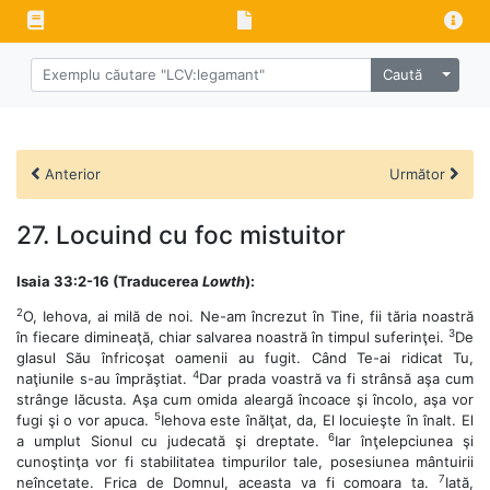
Caută
Anterior
Următor
27. Locuind cu foc mistuitor
Isaia 33:2-16 (Traducerea
Lowth
):
2
O, Iehova, ai milă de noi. Ne-am încrezut în Tine, fii tăria noastră
3
în fiecare dimineaţă, chiar salvarea noastră în timpul suferinţei.
De
glasul Său înfricoşat oamenii au fugit. Când Te-ai ridicat Tu,
4
naţiunile s-au împrăştiat.
Dar prada voastră va fi strânsă aşa cum
strânge lăcusta. Aşa cum omida aleargă încoace şi încolo, aşa vor
5
fugi şi o vor apuca.
Iehova este înălţat, da, El locuieşte în înalt. El
6
a umplut Sionul cu judecată şi dreptate.
Iar înţelepciunea şi
cunoştinţa vor fi stabilitatea timpurilor tale, posesiunea mântuirii
7
neîncetate. Frica de Domnul, aceasta va fi comoara ta.
Iată,