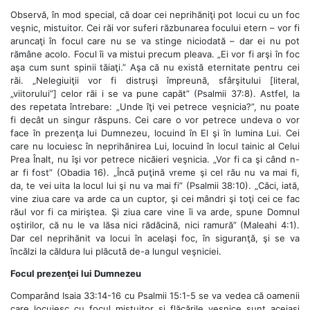
Observă, în mod special, că doar cei neprihăniţi pot locui cu un foc
veşnic, mistuitor. Cei răi vor suferi răzbunarea focului etern – vor fi
aruncaţi în focul care nu se va stinge niciodată – dar ei nu pot
rămâne acolo. Focul îi va mistui precum pleava. „Ei vor fi arşi în foc
aşa cum sunt spinii tăiaţi.” Aşa că nu există eternitate pentru cei
răi. „Nelegiuiţii vor fi distruşi împreună, sfârşitului [literal,
„viitorului”] celor răi i se va pune capăt” (Psalmii 37:8). Astfel, la
des repetata întrebare: „Unde îţi vei petrece veşnicia?”, nu poate
fi decât un singur răspuns. Cei care o vor petrece undeva o vor
face în prezenţa lui Dumnezeu, locuind în El şi în lumina Lui. Cei
care nu locuiesc în neprihănirea Lui, locuind în locul tainic al Celui
Prea Înalt, nu îşi vor petrece nicăieri veşnicia. „Vor fi ca şi când n-
ar fi fost” (Obadia 16). „Încă puţină vreme şi cel rău nu va mai fi,
da, te vei uita la locul lui şi nu va mai fi” (Psalmii 38:10). „Căci, iată,
vine ziua care va arde ca un cuptor, şi cei mândri şi toţi cei ce fac
răul vor fi ca miriştea. Şi ziua care vine îi va arde, spune Domnul
oştirilor, că nu le va lăsa nici rădăcină, nici ramură” (Maleahi 4:1).
Dar cel neprihănit va locui în acelaşi foc, în siguranţă, şi se va
încălzi la căldura lui plăcută de-a lungul veşniciei.
Focul prezenţei lui Dumnezeu
Comparând Isaia 33:14-16 cu Psalmii 15:1-5 se va vedea că oamenii
care locuiesc cu focul mistuitor şi flăcările veşnice sunt aceiaşi