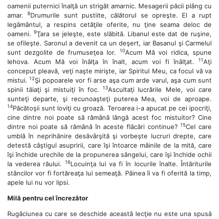
oamenii puternici înalţă un strigăt amarnic. Mesagerii păcii plâng cu
8
amar.
Drumurile sunt pustiite, călătorul se opreşte. El a rupt
legământul, a respins cetăţile oferite, nu ţine seama deloc de
9
oameni.
Ţara se jeleşte, este slăbită. Libanul este dat de ruşine,
se ofileşte. Saronul a devenit ca un deşert, iar Basanul şi Carmelul
10
sunt dezgolite de frumuseţea lor.
Acum Mă voi ridica, spune
11
Iehova. Acum Mă voi înălţa în înalt, acum voi fi înălţat.
Aţi
conceput pleavă, veţi naşte mirişte, iar Spiritul Meu, ca focul vă va
12
mistui.
Şi popoarele vor fi arse aşa cum arde varul, aşa cum sunt
13
spinii tăiaţi şi mistuiţi în foc.
Ascultaţi lucrările Mele, voi care
sunteţi departe, şi recunoaşteţi puterea Mea, voi de aproape.
14
Păcătoşii sunt loviţi cu groază. Teroarea i-a apucat pe cei ipocriţi,
cine dintre noi poate să rămână lângă acest foc mistuitor? Cine
15
dintre noi poate să rămână în aceste flăcări continue?
Cel care
umblă în neprihănire desăvârşită şi vorbeşte lucruri drepte, care
detestă câştigul asupririi, care îşi întoarce mâinile de la mită, care
îşi închide urechile de la propunerea sângelui, care îşi închide ochii
16
la vederea răului.
Locuinţa lui va fi în locurile înalte. Întăriturile
stâncilor vor fi fortăreaţa lui semeaţă. Pâinea îi va fi oferită la timp,
apele lui nu vor lipsi.
Milă pentru cel încrezător
Rugăciunea cu care se deschide această lecţie nu este una spusă