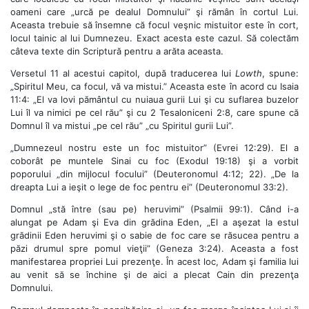
oameni care „urcă pe dealul Domnului” şi rămân în cortul Lui.
Aceasta trebuie să însemne că focul veşnic mistuitor este în cort,
locul tainic al lui Dumnezeu. Exact acesta este cazul. Să colectăm
câteva texte din Scriptură pentru a arăta aceasta.
Versetul 11 al acestui capitol, după traducerea lui
Lowth
, spune:
„Spiritul Meu, ca focul, vă va mistui.” Aceasta este în acord cu Isaia
11:4: „El va lovi pământul cu nuiaua gurii Lui şi cu suflarea buzelor
Lui îl va nimici pe cel rău” şi cu 2 Tesaloniceni 2:8, care spune că
Domnul îl va mistui „pe cel rău” „cu Spiritul gurii Lui”.
„Dumnezeul nostru este un foc mistuitor” (Evrei 12:29). El a
coborât pe muntele Sinai cu foc (Exodul 19:18) şi a vorbit
poporului „din mijlocul focului” (Deuteronomul 4:12; 22). „De la
dreapta Lui a ieşit o lege de foc pentru ei” (Deuteronomul 33:2).
Domnul „stă între (sau pe) heruvimi” (Psalmii 99:1). Când i-a
alungat pe Adam şi Eva din grădina Eden, „El a aşezat la estul
grădinii Eden heruvimi şi o sabie de foc care se răsucea pentru a
păzi drumul spre pomul vieţii” (Geneza 3:24). Aceasta a fost
manifestarea propriei Lui prezenţe. În acest loc, Adam şi familia lui
au venit să se închine şi de aici a plecat Cain din prezenţa
Domnului.