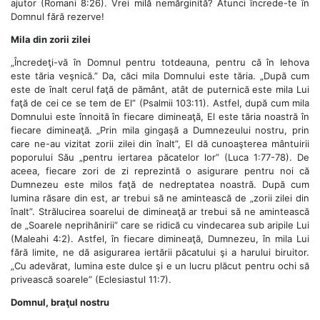
ajutor (Romani 8:26). Vrei milă nemărginită? Atunci încrede-te în
Domnul fără rezerve!
Mila din zorii zilei
„Încredeţi-vă în Domnul pentru totdeauna, pentru că în Iehova
este tăria veşnică.” Da, căci mila Domnului este tăria. „După cum
este de înalt cerul faţă de pământ, atât de puternică este mila Lui
faţă de cei ce se tem de El” (Psalmii 103:11). Astfel, după cum mila
Domnului este înnoită în fiecare dimineaţă, El este tăria noastră în
fiecare dimineaţă. „Prin mila gingaşă a Dumnezeului nostru, prin
care ne-au vizitat zorii zilei din înalt”, El dă cunoaşterea mântuirii
poporului Său „pentru iertarea păcatelor lor” (Luca 1:77-78). De
aceea, fiecare zori de zi reprezintă o asigurare pentru noi că
Dumnezeu este milos faţă de nedreptatea noastră. După cum
lumina răsare din est, ar trebui să ne amintească de „zorii zilei din
înalt”. Strălucirea soarelui de dimineaţă ar trebui să ne amintească
de „Soarele neprihănirii” care se ridică cu vindecarea sub aripile Lui
(Maleahi 4:2). Astfel, în fiecare dimineaţă, Dumnezeu, în mila Lui
fără limite, ne dă asigurarea iertării păcatului şi a harului biruitor.
„Cu adevărat, lumina este dulce şi e un lucru plăcut pentru ochi să
privească soarele” (Eclesiastul 11:7).
Domnul, braţul nostru