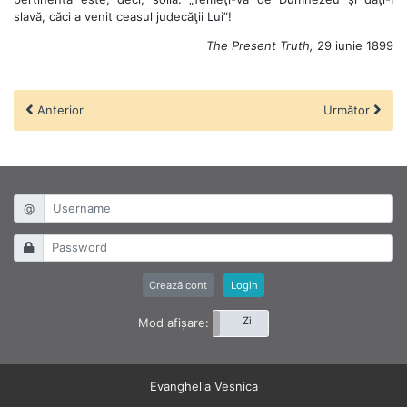
slavă, căci a venit ceasul judecăţii Lui”!
The Present Truth,
29 iunie 1899
Anterior
Următor
@
Crează cont
Login
Noapte
Zi
Mod afișare:
Evanghelia Vesnica