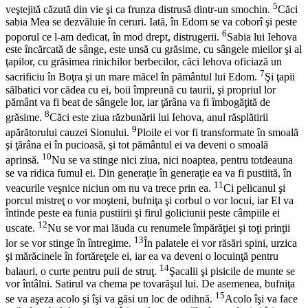
5
veştejită căzută din vie şi ca frunza distrusă dintr-un smochin.
Căci
sabia Mea se dezvăluie în ceruri. Iată, în Edom se va coborî şi peste
6
poporul ce l-am dedicat, în mod drept, distrugerii.
Sabia lui Iehova
este încărcată de sânge, este unsă cu grăsime, cu sângele mieilor şi al
ţapilor, cu grăsimea rinichilor berbecilor, căci Iehova oficiază un
7
sacrificiu în Boţra şi un mare măcel în pământul lui Edom.
Şi ţapii
sălbatici vor cădea cu ei, boii împreună cu taurii, şi propriul lor
pământ va fi beat de sângele lor, iar ţărâna va fi îmbogăţită de
8
grăsime.
Căci este ziua răzbunării lui Iehova, anul răsplătirii
9
apărătorului cauzei Sionului.
Ploile ei vor fi transformate în smoală
şi ţărâna ei în pucioasă, şi tot pământul ei va deveni o smoală
10
aprinsă.
Nu se va stinge nici ziua, nici noaptea, pentru totdeauna
se va ridica fumul ei. Din generaţie în generaţie ea va fi pustiită, în
11
veacurile veşnice niciun om nu va trece prin ea.
Ci pelicanul şi
porcul mistreţ o vor moşteni, bufniţa şi corbul o vor locui, iar El va
întinde peste ea funia pustiirii şi firul goliciunii peste câmpiile ei
12
uscate.
Nu se vor mai lăuda cu renumele împărăţiei şi toţi prinţii
13
lor se vor stinge în întregime.
În palatele ei vor răsări spini, urzica
şi mărăcinele în fortăreţele ei, iar ea va deveni o locuinţă pentru
14
balauri, o curte pentru puii de struţ.
Şacalii şi pisicile de munte se
vor întâlni. Satirul va chema pe tovarăşul lui. De asemenea, bufniţa
15
se va aşeza acolo şi îşi va găsi un loc de odihnă.
Acolo îşi va face