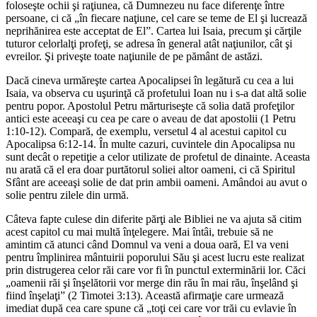
foloseşte ochii şi raţiunea, că Dumnezeu nu face diferenţe între
persoane, ci că „în fiecare naţiune, cel care se teme de El şi lucrează
neprihănirea este acceptat de El”. Cartea lui Isaia, precum şi cărţile
tuturor celorlalţi profeţi, se adresa în general atât naţiunilor, cât şi
evreilor. Şi priveşte toate naţiunile de pe pământ de astăzi.
Dacă cineva urmăreşte cartea Apocalipsei în legătură cu cea a lui
Isaia, va observa cu uşurinţă că profetului Ioan nu i s-a dat altă solie
pentru popor. Apostolul Petru mărturiseşte că solia dată profeţilor
antici este aceeaşi cu cea pe care o aveau de dat apostolii (1 Petru
1:10-12). Compară, de exemplu, versetul 4 al acestui capitol cu
Apocalipsa 6:12-14. În multe cazuri, cuvintele din Apocalipsa nu
sunt decât o repetiţie a celor utilizate de profetul de dinainte. Aceasta
nu arată că el era doar purtătorul soliei altor oameni, ci că Spiritul
Sfânt are aceeaşi solie de dat prin ambii oameni. Amândoi au avut o
solie pentru zilele din urmă.
Câteva fapte culese din diferite părţi ale Bibliei ne va ajuta să citim
acest capitol cu mai multă înţelegere. Mai întâi, trebuie să ne
amintim că atunci când Domnul va veni a doua oară, El va veni
pentru împlinirea mântuirii poporului Său şi acest lucru este realizat
prin distrugerea celor răi care vor fi în punctul exterminării lor. Căci
„oamenii răi şi înşelătorii vor merge din rău în mai rău, înşelând şi
fiind înşelaţi” (2 Timotei 3:13). Această afirmaţie care urmează
imediat după cea care spune că „toţi cei care vor trăi cu evlavie în