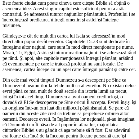
Este foarte ciudat cum poate cineva care citeşte Biblia să obţină o
asemenea idee. Acest singur capitol este suficient pentru a arăta
contrariul. Se adresează tuturor naţiunilor pământului. Profetului i se
încredinţează predicarea întregii omeniri şi astfel îşi înţelege
misiunea.
Gândeşte-te cât de mult din cartea lui Isaia se adresează în mod
direct altui popor decât evreilor. Capitolele 15-23 sunt dedicate în
întregime altor naţiuni, care sunt în mod direct menţionate pe nume.
Moab, Tir, Egipt, Asiria şi tuturor marilor naţiuni li se adresează rând
pe rând. Şi apoi, alte capitole menţionează întregul pământ, arătând
că evenimentele pe care le tratează profetul nu sunt locale. De
asemenea, cartea începe cu un apel către întregul pământ şi către cer.
Din cele mai vechi timpuri Dumnezeu s-a descoperit pe Sine ca
Dumnezeul neamurilor la fel de mult ca al evreilor. Nu existau deloc
evrei până ce mai mult de două secole din istoria lumii au trecut,
totuşi în tot acel timp, Dumnezeu a avut oameni credincioşi, o
dovadă că El Se descoperea pe Sine oricui Îl accepta. Evreii înşişi îşi
au originea într-un om luat din mijlocul păgânismului. Se pare că
oamenii din aceste zile cred că trebuie să perpetueze orbirea altor
oameni. Deoarece evreii, în îngâmfarea lor naţională, şi-au imaginat
că Domnului nu Îi păsa de alt popor în afara lor, majoritatea
cititorilor Bibliei s-au gândit că aşa trebuie să fi fost. Dar adevărul
era foarte clar încă de la început pentru fiecare persoană care îşi