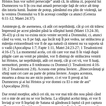
Hristos Isus vor suferi persecuţie” arată că, în ultima zi, poporul lui
Dumnezeu va fi în cea mai amară persecuţie faţă de orice alt timp
din istoria lumii. Înainte de potop, pământul era plin de violenţă, iar
la venirea Domnului va fi în aceeaşi condiţie ca atunci (Geneza
6:11-12; Matei 24:37).
Aminteşte-ţi, de asemenea, că atât cei neprihăniţi, cât şi cei răi trăiesc
împreună pe acest pământ până la sfârşitul lumii (Matei 13:24-30,
36-43) şi că nu va exista nicio venire secretă a Domnului, ci, atunci
când va veni, va fi pe faţă, aşa încât toţi Îl pot vedea, iar strălucirea şi
măreţia extraordinară vor fi de aşa natură că nimeni nu va suporta să
o vadă (Apocalipsa 1:7; Fapte 1:11, Matei 24:23-27; 1 Tesaloniceni
4:16-17). La momentul acela, cei răi care vor mai fi în viaţă după
plăgile care au venit pe pământ, vor fi distruşi de strălucirea venirii
lui Hristos, iar neprihăniţii, atât cei morţi, cât şi cei vii, vor fi luaţi,
nemuritori, pentru a fi totdeauna cu Domnul (1 Tesaloniceni 4:16-
18; 2 Tesaloniceni 2:8). Aceasta este prima înviere. „Binecuvântaţi şi
sfinţi sunt cei care au parte de prima înviere. Asupra acestora,
moartea a doua nu are nicio putere, ci ei vor fi preoţi ai lui
Dumnezeu şi ai lui Hristos şi vor domni cu El o mie de ani”
(Apocalipsa 20:6).
Dar restul morţilor, adică cei răi, nu vor mai trăi din nou până când
cei o mie de ani nu se vor încheia. La sfârşitul acelui timp, ei vor fi
înviaţi şi vor fi înşelaţi de Satana să gândească faptul că pot captura