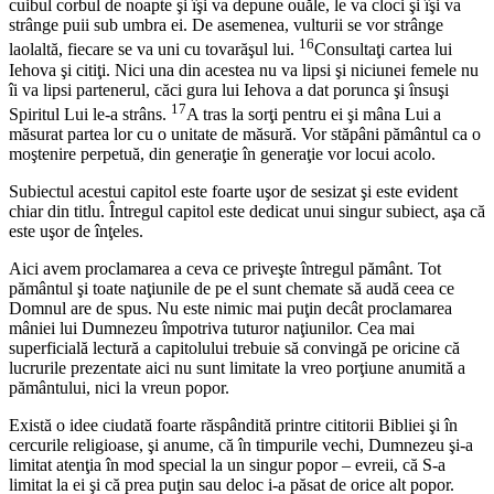
cuibul corbul de noapte şi îşi va depune ouăle, le va cloci şi îşi va
strânge puii sub umbra ei. De asemenea, vulturii se vor strânge
16
laolaltă, fiecare se va uni cu tovarăşul lui.
Consultaţi cartea lui
Iehova şi citiţi. Nici una din acestea nu va lipsi şi niciunei femele nu
îi va lipsi partenerul, căci gura lui Iehova a dat porunca şi însuşi
17
Spiritul Lui le-a strâns.
A tras la sorţi pentru ei şi mâna Lui a
măsurat partea lor cu o unitate de măsură. Vor stăpâni pământul ca o
moştenire perpetuă, din generaţie în generaţie vor locui acolo.
Subiectul acestui capitol este foarte uşor de sesizat şi este evident
chiar din titlu. Întregul capitol este dedicat unui singur subiect, aşa că
este uşor de înţeles.
Aici avem proclamarea a ceva ce priveşte întregul pământ. Tot
pământul şi toate naţiunile de pe el sunt chemate să audă ceea ce
Domnul are de spus. Nu este nimic mai puţin decât proclamarea
mâniei lui Dumnezeu împotriva tuturor naţiunilor. Cea mai
superficială lectură a capitolului trebuie să convingă pe oricine că
lucrurile prezentate aici nu sunt limitate la vreo porţiune anumită a
pământului, nici la vreun popor.
Există o idee ciudată foarte răspândită printre cititorii Bibliei şi în
cercurile religioase, şi anume, că în timpurile vechi, Dumnezeu şi-a
limitat atenţia în mod special la un singur popor – evreii, că S-a
limitat la ei şi că prea puţin sau deloc i-a păsat de orice alt popor.