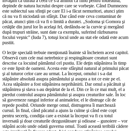
învăţăm că durata a ceea ce s-a amintit ca fiind pentru totdeauna,
depinde de natura lucrului despre care se vorbeşte. Când Dumnezeu
este subiectul sau sfinţii pe care El i-a făcut nemuritori, atunci ştim
că nu va fi niciodată un sfârşit. Dar când este ceva contaminat de
păcat, atunci ştim că va fi o limită a duratei. „Sodoma şi Gomora şi
cetăţile din jurul lor în acelaşi fel, dedându-se la curvie şi mergând
după trupuri străine, sunt date ca exemplu, suferind răzbunarea
focului veşnic” (Iuda 7), totuşi locul unde au stat ele odată este acum
pustiit.
O lecţie specială trebuie menţionată înainte să încheiem acest capitol.
Observă cum cele mai netrebnice şi respingătoare creaturi sunt
descrise ca locuind pământul cel pustiu. Ele deţin stăpânirea în timp
ce este lipsit de oameni. Acesta este sfârşitul natural al primului păcat
şi al tuturor celor care au urmat. La început, omului i s-a dat
stăpânire absolută asupra pământului şi asupra a tot ce este pe el.
Acea stăpânire a fost stăpânirea neprihănirii. Dar omul a păcătuit şi
stăpânirea şi slava s-au depărtat de la el. Din ce în ce mai mult, el a
pierdut controlul asupra pământului şi asupra creaturilor sale. În loc
să guverneze rangul inferior al animalelor, el le distruge cât de
repede posibil. Oriunde merge omul, distrugerea îi marchează
cursul. În final, când păcatul a ajuns la culme şi când este copt
pentru seceriş, condiţia care a existat la început va fi cu totul
inversată şi doar creaturile dezgustătoare şi odioase – gunoiere – vor
stăpâni acolo unde odată guverna omul. Toată această teribilă cădere