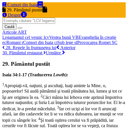
Comori din Isaia
29. Pământul pustiit
Despre
Caută
Articole
ART
Legamantul cel vesnic
lcv
Vestea bună
VB
Evanghelia în creație
ec
Romani
r
Comori din Isaia
ci
Sub lege
sl
Provocarea Romei
SC
28. Regele în frumuseţea lui
Anterior
30. Pământul restaurat
Următor
29. Pământul pustiit
Isaia 34:1-17 (Traducerea
Lowth
):
1
Apropiaţi-vă, naţiuni, şi ascultaţi, luaţi aminte la Mine, o,
popoarelor! Să audă pământul şi toată plinătatea lui, lumea şi tot ce
2
îşi are originea în ea.
Căci mânia lui Iehova este aprinsă împotriva
tuturor naţiunilor, şi furia Lui împotriva tuturor poruncilor lor. El le-a
3
dedicat, le-a predat măcelului.
Iar cei ucişi ai lor vor fi aruncaţi
afară, iar din cadavrele lor li se va ridica duhoarea, iar munţii se vor
4
topii cu sângele lor.
Şi toată oştirea cerului va fi prăpădită, iar
cerurile vor fi făcute sul. Toată oştirea lor se va veşteji, ca frunza