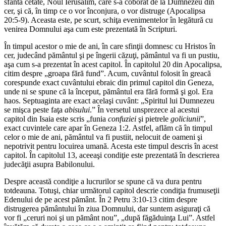
sfânta cetate, Noul Ierusalim, care s-a coborât de la Dumnezeu din
cer, şi că, în timp ce o vor înconjura, o vor distruge (Apocalipsa
20:5-9). Aceasta este, pe scurt, schiţa evenimentelor în legătură cu
venirea Domnului aşa cum este prezentată în Scripturi.
În timpul acestor o mie de ani, în care sfinţii domnesc cu Hristos în
cer, judecând pământul şi pe îngerii căzuţi, pământul va fi un pustiu,
aşa cum s-a prezentat în acest capitol. În capitolul 20 din Apocalipsa,
citim despre „groapa fără fund”. Acum, cuvântul folosit în greacă
corespunde exact cuvântului ebraic din primul capitol din Geneza,
unde ni se spune că la început, pământul era fără formă şi gol. Era
haos. Septuaginta are exact acelaşi cuvânt: „Spiritul lui Dumnezeu
se mişca peste faţa
abisului
.” În versetul unsprezece al acestui
capitol din Isaia este scris „funia
confuziei
şi pietrele
goliciunii
”,
exact cuvintele care apar în Geneza 1:2. Astfel, aflăm că în timpul
celor o mie de ani, pământul va fi pustiit, nelocuit de oameni şi
nepotrivit pentru locuirea umană. Acesta este timpul descris în acest
capitol. În capitolul 13, aceeaşi condiţie este prezentată în descrierea
judecăţii asupra Babilonului.
Despre această condiţie a lucrurilor se spune că va dura pentru
totdeauna. Totuşi, chiar următorul capitol descrie condiţia frumuseţii
Edenului de pe acest pământ. În 2 Petru 3:10-13 citim despre
distrugerea pământului în ziua Domnului, dar suntem asiguraţi că
vor fi „ceruri noi şi un pământ nou”, „după făgăduinţa Lui”. Astfel