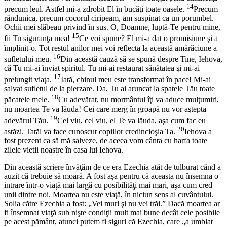
14
precum leul. Astfel mi-a zdrobit El în bucăţi toate oasele.
Precum
rândunica, precum cocorul ciripeam, am suspinat ca un porumbel.
Ochii mei slăbeau privind în sus. O, Doamne, luptă-Te pentru mine,
15
fii Tu siguranţa mea!
Ce voi spune? El mi-a dat o promisiune şi a
împlinit-o. Tot restul anilor mei voi reflecta la această amărăciune a
16
sufletului meu.
Din această cauză să se spună despre Tine, Iehova,
că Tu mi-ai înviat spiritul. Tu mi-ai restaurat sănătatea şi mi-ai
17
prelungit viaţa.
Iată, chinul meu este transformat în pace! Mi-ai
salvat sufletul de la pierzare. Da, Tu ai aruncat la spatele Tău toate
18
păcatele mele.
Cu adevărat, nu mormântul îţi va aduce mulţumiri,
nu moartea Te va lăuda! Cei care merg în groapă nu vor aştepta
19
adevărul Tău.
Cel viu, cel viu, el Te va lăuda, aşa cum fac eu
20
astăzi. Tatăl va face cunoscut copiilor credincioşia Ta.
Iehova a
fost prezent ca să mă salveze, de aceea vom cânta cu harfa toate
zilele vieţii noastre în casa lui Iehova.
Din această scriere învăţăm de ce era Ezechia atât de tulburat când a
auzit că trebuie să moară. A fost aşa pentru că aceasta nu însemna o
intrare într-o viaţă mai largă cu posibilităţi mai mari, aşa cum cred
unii dintre noi. Moartea nu este viaţă, în niciun sens al cuvântului.
Solia către Ezechia a fost: „Vei muri şi nu vei trăi.” Dacă moartea ar
fi însemnat viaţă sub nişte condiţii mult mai bune decât cele posibile
pe acest pământ, atunci putem fi siguri că Ezechia, care „a umblat