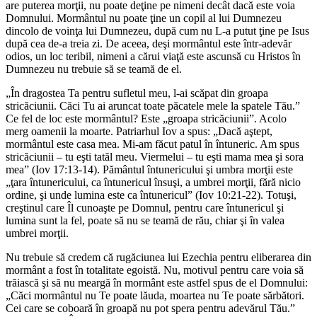
are puterea morţii, nu poate deţine pe nimeni decât dacă este voia
Domnului. Mormântul nu poate ţine un copil al lui Dumnezeu
dincolo de voinţa lui Dumnezeu, după cum nu L-a putut ţine pe Isus
după cea de-a treia zi. De aceea, deşi mormântul este într-adevăr
odios, un loc teribil, nimeni a cărui viaţă este ascunsă cu Hristos în
Dumnezeu nu trebuie să se teamă de el.
„În dragostea Ta pentru sufletul meu, l-ai scăpat din groapa
stricăciunii. Căci Tu ai aruncat toate păcatele mele la spatele Tău.”
Ce fel de loc este mormântul? Este „groapa stricăciunii”. Acolo
merg oamenii la moarte. Patriarhul Iov a spus: „Dacă aştept,
mormântul este casa mea. Mi-am făcut patul în întuneric. Am spus
stricăciunii – tu eşti tatăl meu. Viermelui – tu eşti mama mea şi sora
mea” (Iov 17:13-14). Pământul întunericului şi umbra morţii este
„ţara întunericului, ca întunericul însuşi, a umbrei morţii, fără nicio
ordine, şi unde lumina este ca întunericul” (Iov 10:21-22). Totuşi,
creştinul care Îl cunoaşte pe Domnul, pentru care întunericul şi
lumina sunt la fel, poate să nu se teamă de rău, chiar şi în valea
umbrei morţii.
Nu trebuie să credem că rugăciunea lui Ezechia pentru eliberarea din
mormânt a fost în totalitate egoistă. Nu, motivul pentru care voia să
trăiască şi să nu meargă în mormânt este astfel spus de el Domnului:
„Căci mormântul nu Te poate lăuda, moartea nu Te poate sărbători.
Cei care se coboară în groapă nu pot spera pentru adevărul Tău.”