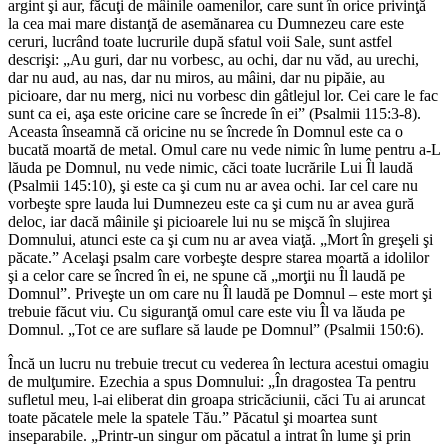
argint şi aur, făcuţi de mâinile oamenilor, care sunt în orice privinţă
la cea mai mare distanţă de asemănarea cu Dumnezeu care este
ceruri, lucrând toate lucrurile după sfatul voii Sale, sunt astfel
descrişi: „Au guri, dar nu vorbesc, au ochi, dar nu văd, au urechi,
dar nu aud, au nas, dar nu miros, au mâini, dar nu pipăie, au
picioare, dar nu merg, nici nu vorbesc din gâtlejul lor. Cei care le fac
sunt ca ei, aşa este oricine care se încrede în ei” (Psalmii 115:3-8).
Aceasta înseamnă că oricine nu se încrede în Domnul este ca o
bucată moartă de metal. Omul care nu vede nimic în lume pentru a-L
lăuda pe Domnul, nu vede nimic, căci toate lucrările Lui Îl laudă
(Psalmii 145:10), şi este ca şi cum nu ar avea ochi. Iar cel care nu
vorbeşte spre lauda lui Dumnezeu este ca şi cum nu ar avea gură
deloc, iar dacă mâinile şi picioarele lui nu se mişcă în slujirea
Domnului, atunci este ca şi cum nu ar avea viaţă. „Mort în greşeli şi
păcate.” Acelaşi psalm care vorbeşte despre starea moartă a idolilor
şi a celor care se încred în ei, ne spune că „morţii nu Îl laudă pe
Domnul”. Priveşte un om care nu Îl laudă pe Domnul – este mort şi
trebuie făcut viu. Cu siguranţă omul care este viu Îl va lăuda pe
Domnul. „Tot ce are suflare să laude pe Domnul” (Psalmii 150:6).
Încă un lucru nu trebuie trecut cu vederea în lectura acestui omagiu
de mulţumire. Ezechia a spus Domnului: „În dragostea Ta pentru
sufletul meu, l-ai eliberat din groapa stricăciunii, căci Tu ai aruncat
toate păcatele mele la spatele Tău.” Păcatul şi moartea sunt
inseparabile. „Printr-un singur om păcatul a intrat în lume şi prin