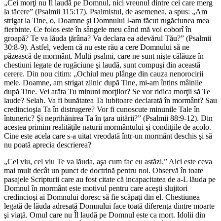
„Cei morţi nu Îl laudă pe Domnul, nici vreunul dintre cei care merg
la tăcere” (Psalmii 115:17). Psalmistul, de asemenea, a spus: „Am
strigat la Tine, o, Doamne şi Domnului I-am făcut rugăciunea mea
fierbinte. Ce folos este în sângele meu când mă voi coborî în
groapă? Te va lăuda ţărâna? Va declara ea adevărul Tău?” (Psalmii
30:8-9). Astfel, vedem că nu este rău a cere Domnului să ne
păzească de mormânt. Mulţi psalmi, care ne sunt nişte călăuze în
chestiuni legate de rugăciune şi laudă, sunt compuşi din această
cerere. Din nou citim: „Ochiul meu plânge din cauza nenorocirii
mele. Doamne, am strigat zilnic după Tine, mi-am întins mâinile
după Tine. Vei arăta Tu minuni morţilor? Se vor ridica morţii să Te
laude? Selah. Va fi bunătatea Ta iubitoare declarată în mormânt? Sau
credincioşia Ta în distrugere? Vor fi cunoscute minunile Tale în
întuneric? Şi neprihănirea Ta în ţara uitării?” (Psalmii 88:9-12). Din
acestea primim realităţile naturii mormântului şi condiţiile de acolo.
Cine este acela care s-a uitat vreodată într-un mormânt deschis şi să
nu poată aprecia descrierea?
„Cel viu, cel viu Te va lăuda, aşa cum fac eu astăzi.” Aici este ceva
mai mult decât un punct de doctrină pentru noi. Observă în toate
pasajele Scripturii care au fost citate că incapacitatea de a-L lăuda pe
Domnul în mormânt este motivul pentru care aceşti slujitori
credincioşi ai Domnului doresc să fie scăpaţi din el. Chestiunea
legată de lăuda adresată Domnului face toată diferenţa dintre moarte
şi viaţă. Omul care nu Îl laudă pe Domnul este ca mort. Idolii din