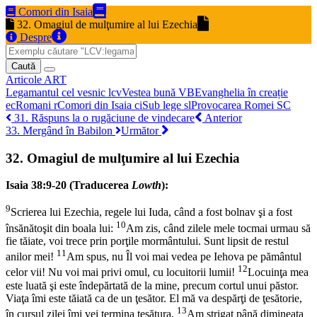
Comori din Isaia
32. Omagiul de mulţumire al lui Ezechia
Despre
Caută
Articole
ART
Legamantul cel vesnic
lcv
Vestea bună
VB
Evanghelia în creație
ec
Romani
r
Comori din Isaia
ci
Sub lege
sl
Provocarea Romei
SC
31. Răspuns la o rugăciune de vindecare
Anterior
33. Mergând în Babilon
Următor
32. Omagiul de mulţumire al lui Ezechia
Isaia 38:9-20 (Traducerea
Lowth
):
9
Scrierea lui Ezechia, regele lui Iuda, când a fost bolnav şi a fost
10
însănătoşit din boala lui:
Am zis, când zilele mele tocmai urmau să
fie tăiate, voi trece prin porţile mormântului. Sunt lipsit de restul
11
anilor mei!
Am spus, nu Îl voi mai vedea pe Iehova pe pământul
12
celor vii! Nu voi mai privi omul, cu locuitorii lumii!
Locuinţa mea
este luată şi este îndepărtată de la mine, precum cortul unui păstor.
Viaţa îmi este tăiată ca de un ţesător. El mă va despărţi de ţesătorie,
13
în cursul zilei îmi vei termina ţesătura.
Am strigat până dimineaţa