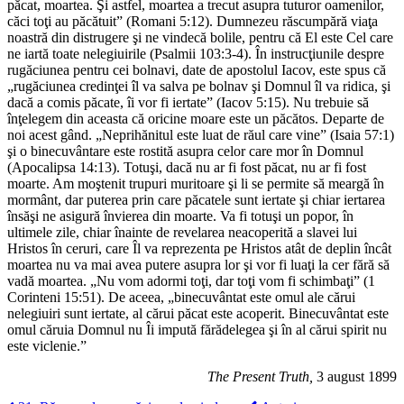
păcat, moartea. Şi astfel, moartea a trecut asupra tuturor oamenilor,
căci toţi au păcătuit” (Romani 5:12). Dumnezeu răscumpără viaţa
noastră din distrugere şi ne vindecă bolile, pentru că El este Cel care
ne iartă toate nelegiuirile (Psalmii 103:3-4). În instrucţiunile despre
rugăciunea pentru cei bolnavi, date de apostolul Iacov, este spus că
„rugăciunea credinţei îl va salva pe bolnav şi Domnul îl va ridica, şi
dacă a comis păcate, îi vor fi iertate” (Iacov 5:15). Nu trebuie să
înţelegem din aceasta că oricine moare este un păcătos. Departe de
noi acest gând. „Neprihănitul este luat de răul care vine” (Isaia 57:1)
şi o binecuvântare este rostită asupra celor care mor în Domnul
(Apocalipsa 14:13). Totuşi, dacă nu ar fi fost păcat, nu ar fi fost
moarte. Am moştenit trupuri muritoare şi li se permite să meargă în
mormânt, dar puterea prin care păcatele sunt iertate şi chiar iertarea
însăşi ne asigură învierea din moarte. Va fi totuşi un popor, în
ultimele zile, chiar înainte de revelarea neacoperită a slavei lui
Hristos în ceruri, care Îl va reprezenta pe Hristos atât de deplin încât
moartea nu va mai avea putere asupra lor şi vor fi luaţi la cer fără să
vadă moartea. „Nu vom adormi toţi, dar toţi vom fi schimbaţi” (1
Corinteni 15:51). De aceea, „binecuvântat este omul ale cărui
nelegiuiri sunt iertate, al cărui păcat este acoperit. Binecuvântat este
omul căruia Domnul nu Îi impută fărădelegea şi în al cărui spirit nu
este viclenie.”
The Present Truth,
3 august 1899