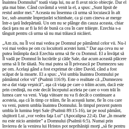
înaintea Domnului” toată viaţa lui, nu ar fi avut nicio obiecţie. Dar el
ştia mai bine. Când cuvântul a venit la el, a spus: „Sunt lipsit de
restul anilor mei.” Aceasta nu însemna că urma să locuiască în alt
loc, sub anumite împrejurări schimbate, ca şi cum cineva ar merge
într-o ţară îndepărtată. Un om nu se plânge din cauza aceasta, chiar
dacă ţara nu ar fi la fel de bună ca cea în care trăieşte. Ezechia s-a
tânguit pentru că urma să nu mai trăiască nicăieri.
„Am zis, nu Îl voi mai vedea pe Domnul pe pământul celor vii. Nu-l
voi mai vedea pe om cu locuitorii acestei lumi.” Dar aşa ceva nu se
putea întâmpla dacă Ezechia urma să fie cu Domnul. El a învăţat să
Îl vadă pe Domnul în lucrările şi căile Sale, dar acum această plăcere
urma să îi fie tăiată. Nu mai putea să Îl privească pe Dumnezeu sau
pe om. Acelaşi gând a fost exprimat de către David, când a fost
scăpat de la moarte. El a spus: „Voi umbla înaintea Domnului pe
pământul celor vii” (Psalmii 116:9). Este o realitate că „Dumnezeu
ne-a dat viaţa veşnică”, aşa că viaţa pe care o trăim acum, dacă este
prin credinţă, nu este decât începutul aceleia pe care o vom trăi în
lumea care va veni. Viaţa viitoare nu va fi decât o continuare a
acesteia, aşa că în timp ce trăim, fie în această lume, fie în cea care
va veni, putem umbla înaintea Domnului. În timpul prezent putem
umbla în lumina feţei Sale (Psalmii 89:15-16), iar pe noul pământ,
slujitorii Lui „vor vedea faţa Lui” (Apocalipsa 22:4). Dar „în moarte
nu este nicio amintire” a Domnului (Psalmii 6:5). Numai prin
învierea de la venirea lui Hristos pot neprihăniţii morţi „să fie pentru