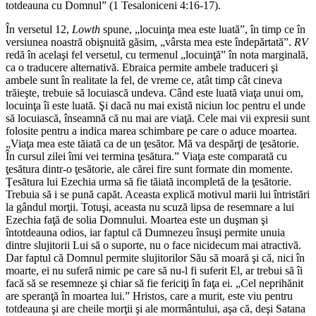
totdeauna cu Domnul” (1 Tesaloniceni 4:16-17).
În versetul 12,
Lowth
spune, „locuinţa mea este luată”, în timp ce în
versiunea noastră obişnuită găsim, „vârsta mea este îndepărtată”.
RV
redă în acelaşi fel versetul, cu termenul „locuinţă” în nota marginală,
ca o traducere alternativă. Ebraica permite ambele traduceri şi
ambele sunt în realitate la fel, de vreme ce, atât timp cât cineva
trăieşte, trebuie să locuiască undeva. Când este luată viaţa unui om,
locuinţa îi este luată. Şi dacă nu mai există niciun loc pentru el unde
să locuiască, înseamnă că nu mai are viaţă. Cele mai vii expresii sunt
folosite pentru a indica marea schimbare pe care o aduce moartea.
„Viaţa mea este tăiată ca de un ţesător. Mă va despărţi de ţesătorie.
În cursul zilei îmi vei termina ţesătura.” Viaţa este comparată cu
ţesătura dintr-o ţesătorie, ale cărei fire sunt formate din momente.
Ţesătura lui Ezechia urma să fie tăiată incompletă de la ţesătorie.
Trebuia să i se pună capăt. Aceasta explică motivul marii lui întristări
la gândul morţii. Totuşi, aceasta nu scuză lipsa de resemnare a lui
Ezechia faţă de solia Domnului. Moartea este un duşman şi
întotdeauna odios, iar faptul că Dumnezeu însuşi permite unuia
dintre slujitorii Lui să o suporte, nu o face nicidecum mai atractivă.
Dar faptul că Domnul permite slujitorilor Său să moară şi că, nici în
moarte, ei nu suferă nimic pe care să nu-l fi suferit El, ar trebui să îi
facă să se resemneze şi chiar să fie fericiţi în faţa ei. „Cel neprihănit
are speranţă în moartea lui.” Hristos, care a murit, este viu pentru
totdeauna şi are cheile morţii şi ale mormântului, aşa că, deşi Satana