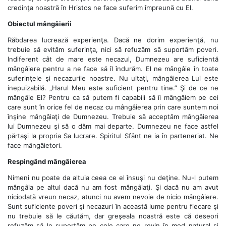
credinţa noastră în Hristos ne face suferim împreună cu El.
Obiectul mângâierii
Răbdarea lucrează experienţa. Dacă ne dorim experienţă, nu
trebuie să evităm suferinţa, nici să refuzăm să suportăm poveri.
Indiferent cât de mare este necazul, Dumnezeu are suficientă
mângâiere pentru a ne face să îl îndurăm. El ne mângâie în toate
suferinţele şi necazurile noastre. Nu uitaţi, mângâierea Lui este
inepuizabilă. „Harul Meu este suficient pentru tine.” Şi de ce ne
mângâie El? Pentru ca să putem fi capabili să îi mângâiem pe cei
care sunt în orice fel de necaz cu mângâierea prin care suntem noi
înşine mângâiaţi de Dumnezeu. Trebuie să acceptăm mângâierea
lui Dumnezeu şi să o dăm mai departe. Dumnezeu ne face astfel
părtaşi la propria Sa lucrare. Spiritul Sfânt ne ia în parteneriat. Ne
face mângâietori.
Respingând mângâierea
Nimeni nu poate da altuia ceea ce el însuşi nu deţine. Nu-l putem
mângâia pe altul dacă nu am fost mângâiaţi. Şi dacă nu am avut
niciodată vreun necaz, atunci nu avem nevoie de nicio mângâiere.
Sunt suficiente poveri şi necazuri în această lume pentru fiecare şi
nu trebuie să le căutăm, dar greşeala noastră este că deseori
refuzăm să le suportăm pe cele care ne revin în mod natural şi