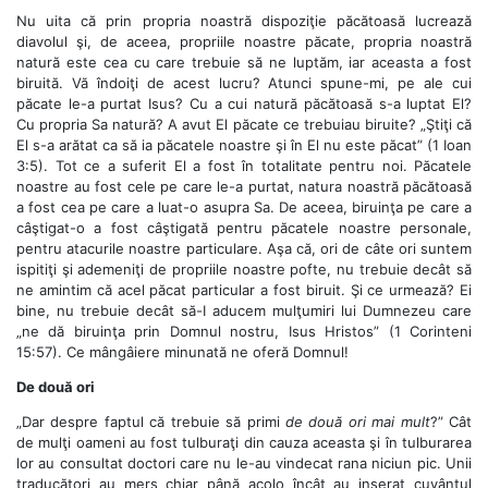
Nu uita că prin propria noastră dispoziţie păcătoasă lucrează
diavolul şi, de aceea, propriile noastre păcate, propria noastră
natură este cea cu care trebuie să ne luptăm, iar aceasta a fost
biruită. Vă îndoiţi de acest lucru? Atunci spune-mi, pe ale cui
păcate le-a purtat Isus? Cu a cui natură păcătoasă s-a luptat El?
Cu propria Sa natură? A avut El păcate ce trebuiau biruite? „Ştiţi că
El s-a arătat ca să ia păcatele noastre şi în El nu este păcat” (1 Ioan
3:5). Tot ce a suferit El a fost în totalitate pentru noi. Păcatele
noastre au fost cele pe care le-a purtat, natura noastră păcătoasă
a fost cea pe care a luat-o asupra Sa. De aceea, biruinţa pe care a
câştigat-o a fost câştigată pentru păcatele noastre personale,
pentru atacurile noastre particulare. Aşa că, ori de câte ori suntem
ispitiţi şi ademeniţi de propriile noastre pofte, nu trebuie decât să
ne amintim că acel păcat particular a fost biruit. Şi ce urmează? Ei
bine, nu trebuie decât să-I aducem mulţumiri lui Dumnezeu care
„ne dă biruinţa prin Domnul nostru, Isus Hristos” (1 Corinteni
15:57). Ce mângâiere minunată ne oferă Domnul!
De două ori
„Dar despre faptul că trebuie să primi
de două ori mai mult
?” Cât
de mulţi oameni au fost tulburaţi din cauza aceasta şi în tulburarea
lor au consultat doctori care nu le-au vindecat rana niciun pic. Unii
traducători au mers chiar până acolo încât au inserat cuvântul