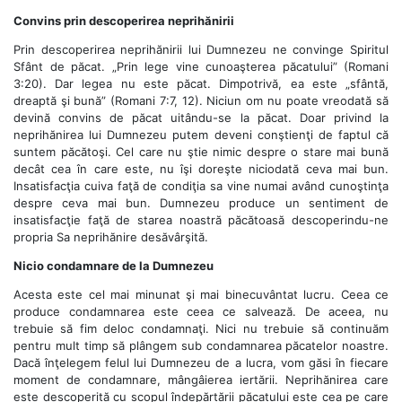
Convins prin descoperirea neprihănirii
Prin descoperirea neprihănirii lui Dumnezeu ne convinge Spiritul
Sfânt de păcat. „Prin lege vine cunoaşterea păcatului” (Romani
3:20). Dar legea nu este păcat. Dimpotrivă, ea este „sfântă,
dreaptă şi bună” (Romani 7:7, 12). Niciun om nu poate vreodată să
devină convins de păcat uitându-se la păcat. Doar privind la
neprihănirea lui Dumnezeu putem deveni conştienţi de faptul că
suntem păcătoşi. Cel care nu ştie nimic despre o stare mai bună
decât cea în care este, nu îşi doreşte niciodată ceva mai bun.
Insatisfacţia cuiva faţă de condiţia sa vine numai având cunoştinţa
despre ceva mai bun. Dumnezeu produce un sentiment de
insatisfacţie faţă de starea noastră păcătoasă descoperindu-ne
propria Sa neprihănire desăvârşită.
Nicio condamnare de la Dumnezeu
Acesta este cel mai minunat şi mai binecuvântat lucru. Ceea ce
produce condamnarea este ceea ce salvează. De aceea, nu
trebuie să fim deloc condamnaţi. Nici nu trebuie să continuăm
pentru mult timp să plângem sub condamnarea păcatelor noastre.
Dacă înţelegem felul lui Dumnezeu de a lucra, vom găsi în fiecare
moment de condamnare, mângâierea iertării. Neprihănirea care
este descoperită cu scopul îndepărtării păcatului este cea pe care