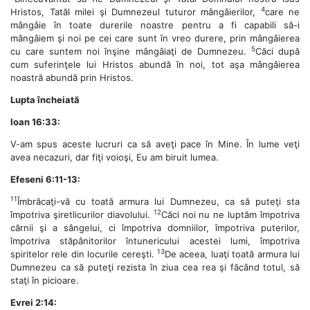
4
Hristos, Tatăl milei şi Dumnezeul tuturor mângâierilor,
care ne
mângâie în toate durerile noastre pentru a fi capabili să-i
mângâiem şi noi pe cei care sunt în vreo durere, prin mângâierea
5
cu care suntem noi înşine mângâiaţi de Dumnezeu.
Căci după
cum suferinţele lui Hristos abundă în noi, tot aşa mângâierea
noastră abundă prin Hristos.
Lupta încheiată
Ioan 16:33:
V-am spus aceste lucruri ca să aveţi pace în Mine. În lume veţi
avea necazuri, dar fiţi voioşi, Eu am biruit lumea.
Efeseni 6:11-13:
11
Îmbrăcaţi-vă cu toată armura lui Dumnezeu, ca să puteţi sta
12
împotriva şiretlicurilor diavolului.
Căci noi nu ne luptăm împotriva
cărnii şi a sângelui, ci împotriva domniilor, împotriva puterilor,
împotriva stăpânitorilor întunericului acestei lumi, împotriva
13
spiritelor rele din locurile cereşti.
De aceea, luaţi toată armura lui
Dumnezeu ca să puteţi rezista în ziua cea rea şi făcând totul, să
staţi în picioare.
Evrei 2:14: