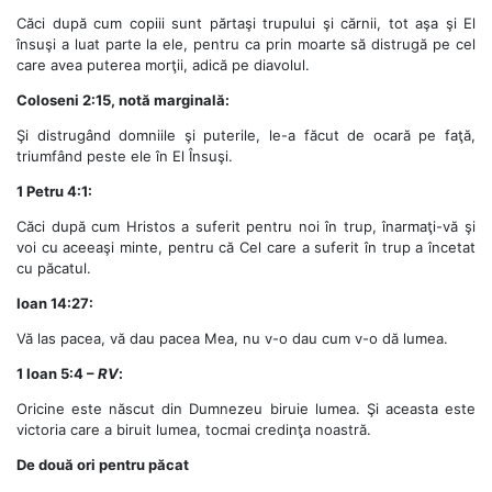
Căci după cum copiii sunt părtaşi trupului şi cărnii, tot aşa şi El
însuşi a luat parte la ele, pentru ca prin moarte să distrugă pe cel
care avea puterea morţii, adică pe diavolul.
Coloseni 2:15, notă marginală:
Şi distrugând domniile şi puterile, le-a făcut de ocară pe faţă,
triumfând peste ele în El Însuşi.
1 Petru 4:1:
Căci după cum Hristos a suferit pentru noi în trup, înarmaţi-vă şi
voi cu aceeaşi minte, pentru că Cel care a suferit în trup a încetat
cu păcatul.
Ioan 14:27:
Vă las pacea, vă dau pacea Mea, nu v-o dau cum v-o dă lumea.
1 Ioan 5:4 –
RV
:
Oricine este născut din Dumnezeu biruie lumea. Şi aceasta este
victoria care a biruit lumea, tocmai credinţa noastră.
De două ori pentru păcat