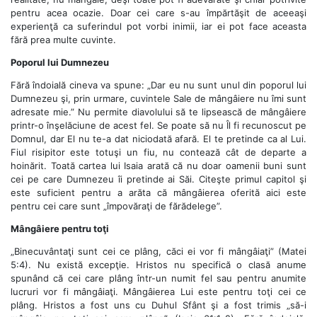
pentru acea ocazie. Doar cei care s-au împărtăşit de aceeaşi
experienţă ca suferindul pot vorbi inimii, iar ei pot face aceasta
fără prea multe cuvinte.
Poporul lui Dumnezeu
Fără îndoială cineva va spune: „Dar eu nu sunt unul din poporul lui
Dumnezeu şi, prin urmare, cuvintele Sale de mângâiere nu îmi sunt
adresate mie.” Nu permite diavolului să te lipsească de mângâiere
printr-o înşelăciune de acest fel. Se poate să nu Îl fi recunoscut pe
Domnul, dar El nu te-a dat niciodată afară. El te pretinde ca al Lui.
Fiul risipitor este totuşi un fiu, nu contează cât de departe a
hoinărit. Toată cartea lui Isaia arată că nu doar oamenii buni sunt
cei pe care Dumnezeu îi pretinde ai Săi. Citeşte primul capitol şi
este suficient pentru a arăta că mângâierea oferită aici este
pentru cei care sunt „împovăraţi de fărădelege”.
Mângâiere pentru toţi
„Binecuvântaţi sunt cei ce plâng, căci ei vor fi mângâiaţi” (Matei
5:4). Nu există excepţie. Hristos nu specifică o clasă anume
spunând că cei care plâng într-un numit fel sau pentru anumite
lucruri vor fi mângâiaţi. Mângâierea Lui este pentru toţi cei ce
plâng. Hristos a fost uns cu Duhul Sfânt şi a fost trimis „să-i