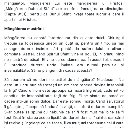
mângâietor. Mângâierea Lui este mângâierea lui Hristos.
„Mângâierea Duhului Sfânt” are ca efect înmulţirea credincioşilor
(Fapte 9:31), pentru că Duhul Sfânt învaţă toate lucrurile care îi
aparţin lui Hristos.
Mângâierea mustrării
Mângâierea nu constă întotdeauna din cuvinte dulci. Chirurgul
trebuie să folosească uneori un cuţit şi, pentru un timp, să mai
adauge durere înainte să-i poată da suferindului o alinare
completă. Astfel, când Spiritul Sfânt vine la noi, El, în primul rând
ne mustră de păcat. El vine cu condamnarea. În acest fel, deseori
El produce durere unde înainte era numai paralizie şi
insensibilitate. Să ne plângem din cauza aceasta?
Să spunem că nu dorim o astfel de mângâiere? Nicidecum. Nu
este un lucru bun să trezeşti un om care repede devine insensibil
la frig? Când un om este aproape să moară îngheţat, cade într-o
condiţie de insensibilitate faţă de frig. El se simte de parcă ar
cădea într-un somn dulce. Dar este somnul morţii. Când salvatorul
îl găseşte şi începe să îl aducă la viaţă, el suferă o durere cumplită.
S-ar putea să spună cu nebunie că ar fi fost mult mai bine să fi
fost lăsat în starea aceea lipsită de dureri de mai înainte, dar când
îşi revine şi înţelege ce se făcea, îi va mulţumi totdeauna celui care