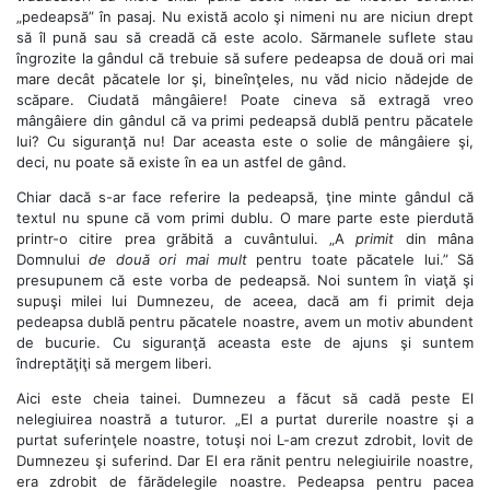
„pedeapsă” în pasaj. Nu există acolo şi nimeni nu are niciun drept
să îl pună sau să creadă că este acolo. Sărmanele suflete stau
îngrozite la gândul că trebuie să sufere pedeapsa de două ori mai
mare decât păcatele lor şi, bineînţeles, nu văd nicio nădejde de
scăpare. Ciudată mângâiere! Poate cineva să extragă vreo
mângâiere din gândul că va primi pedeapsă dublă pentru păcatele
lui? Cu siguranţă nu! Dar aceasta este o solie de mângâiere şi,
deci, nu poate să existe în ea un astfel de gând.
Chiar dacă s-ar face referire la pedeapsă, ţine minte gândul că
textul nu spune că vom primi dublu. O mare parte este pierdută
printr-o citire prea grăbită a cuvântului. „A
primit
din mâna
Domnului
de două ori mai mult
pentru toate păcatele lui.” Să
presupunem că este vorba de pedeapsă. Noi suntem în viaţă şi
supuşi milei lui Dumnezeu, de aceea, dacă am fi primit deja
pedeapsa dublă pentru păcatele noastre, avem un motiv abundent
de bucurie. Cu siguranţă aceasta este de ajuns şi suntem
îndreptăţiţi să mergem liberi.
Aici este cheia tainei. Dumnezeu a făcut să cadă peste El
nelegiuirea noastră a tuturor. „El a purtat durerile noastre şi a
purtat suferinţele noastre, totuşi noi L-am crezut zdrobit, lovit de
Dumnezeu şi suferind. Dar El era rănit pentru nelegiuirile noastre,
era zdrobit de fărădelegile noastre. Pedeapsa pentru pacea