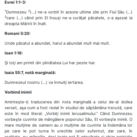
Evrei 1:1-3:
1
2
Dumnezeu
(…) ne-a vorbit în aceste ultime zile prin Fiul Său (…)
3
care (…) când prin El însuşi ne-a curăţat păcatele, s-a aşezat la
dreapta Măririi în înalt.
Romani 5:20:
Unde păcatul a abundat, harul a abundat mult mai mult.
Ioan 1:16:
Şi toţi am primit din plinătatea Lui har peste har.
Isaia 55:7, notă marginală:
Dumnezeul nostru (…) va înmulţi iertarea.
Vorbind inimii
Aminteşte-ţi traducerea din nota marginală a celui de-al doilea
verset, aşa cum a fost redat în studiul de săptămâna trecută, care
este în mod literal: „Vorbiţi inimii Ierusalimului.” Când Dumnezeu
vorbeşte cuvinte de mângâiere poporului Său, El vorbeşte inimii. O
mare mulţime de oameni au o mulţime de cuvinte la îndemâna lor
pe care le pot turna în urechile celor suferinzi, dar care, în
realitate, nu mângâie, deşi toate pot fi adevărate şi chiar potrivite