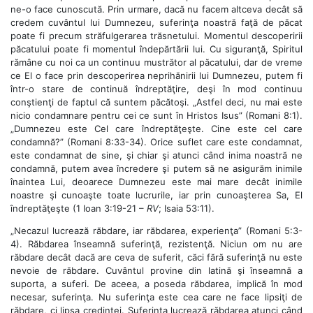
ne-o face cunoscută. Prin urmare, dacă nu facem altceva decât să
credem cuvântul lui Dumnezeu, suferinţa noastră faţă de păcat
poate fi precum străfulgerarea trăsnetului. Momentul descoperirii
păcatului poate fi momentul îndepărtării lui. Cu siguranţă, Spiritul
rămâne cu noi ca un continuu mustrător al păcatului, dar de vreme
ce El o face prin descoperirea neprihănirii lui Dumnezeu, putem fi
într-o stare de continuă îndreptăţire, deşi în mod continuu
conştienţi de faptul că suntem păcătoşi. „Astfel deci, nu mai este
nicio condamnare pentru cei ce sunt în Hristos Isus” (Romani 8:1).
„Dumnezeu este Cel care îndreptăţeşte. Cine este cel care
condamnă?” (Romani 8:33-34). Orice suflet care este condamnat,
este condamnat de sine, şi chiar şi atunci când inima noastră ne
condamnă, putem avea încredere şi putem să ne asigurăm inimile
înaintea Lui, deoarece Dumnezeu este mai mare decât inimile
noastre şi cunoaşte toate lucrurile, iar prin cunoaşterea Sa, El
îndreptăţeşte (1 Ioan 3:19-21 ­–
RV
; Isaia 53:11).
„Necazul lucrează răbdare, iar răbdarea, experienţa” (Romani 5:3-
4). Răbdarea înseamnă suferinţă, rezistenţă. Niciun om nu are
răbdare decât dacă are ceva de suferit, căci fără suferinţă nu este
nevoie de răbdare. Cuvântul provine din latină şi înseamnă a
suporta, a suferi. De aceea, a poseda răbdarea, implică în mod
necesar, suferinţa. Nu suferinţa este cea care ne face lipsiţi de
răbdare, ci lipsa credinţei. Suferinţa lucrează răbdarea atunci când