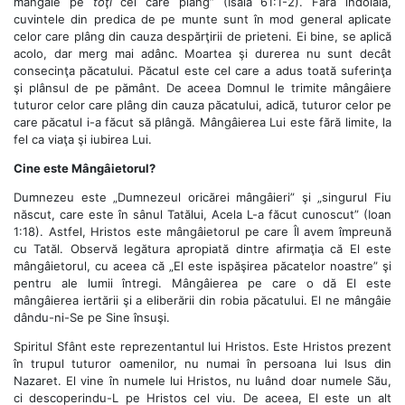
mângâie pe
toţi
cei care plâng” (Isaia 61:1-2). Fără îndoială,
cuvintele din predica de pe munte sunt în mod general aplicate
celor care plâng din cauza despărţirii de prieteni. Ei bine, se aplică
acolo, dar merg mai adânc. Moartea şi durerea nu sunt decât
consecinţa păcatului. Păcatul este cel care a adus toată suferinţa
şi plânsul de pe pământ. De aceea Domnul le trimite mângâiere
tuturor celor care plâng din cauza păcatului, adică, tuturor celor pe
care păcatul i-a făcut să plângă. Mângâierea Lui este fără limite, la
fel ca viaţa şi iubirea Lui.
Cine este Mângâietorul?
Dumnezeu este „Dumnezeul oricărei mângâieri” şi „singurul Fiu
născut, care este în sânul Tatălui, Acela L-a făcut cunoscut” (Ioan
1:18). Astfel, Hristos este mângâietorul pe care Îl avem împreună
cu Tatăl. Observă legătura apropiată dintre afirmaţia că El este
mângâietorul, cu aceea că „El este ispăşirea păcatelor noastre” şi
pentru ale lumii întregi. Mângâierea pe care o dă El este
mângâierea iertării şi a eliberării din robia păcatului. El ne mângâie
dându-ni-Se pe Sine însuşi.
Spiritul Sfânt este reprezentantul lui Hristos. Este Hristos prezent
în trupul tuturor oamenilor, nu numai în persoana lui Isus din
Nazaret. El vine în numele lui Hristos, nu luând doar numele Său,
ci descoperindu-L pe Hristos cel viu. De aceea, El este un alt