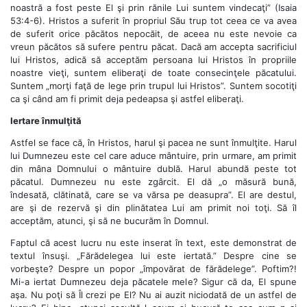
noastră a fost peste El şi prin rănile Lui suntem vindecaţi” (Isaia
53:4-6). Hristos a suferit în propriul Său trup tot ceea ce va avea
de suferit orice păcătos nepocăit, de aceea nu este nevoie ca
vreun păcătos să sufere pentru păcat. Dacă am accepta sacrificiul
lui Hristos, adică să acceptăm persoana lui Hristos în propriile
noastre vieţi, suntem eliberaţi de toate consecinţele păcatului.
Suntem „morţi faţă de lege prin trupul lui Hristos”. Suntem socotiţi
ca şi când am fi primit deja pedeapsa şi astfel eliberaţi.
Iertare înmulţită
Astfel se face că, în Hristos, harul şi pacea ne sunt înmulţite. Harul
lui Dumnezeu este cel care aduce mântuire, prin urmare, am primit
din mâna Domnului o mântuire dublă. Harul abundă peste tot
păcatul. Dumnezeu nu este zgârcit. El dă „o măsură bună,
îndesată, clătinată, care se va vărsa pe deasupra”. El are destul,
are şi de rezervă şi din plinătatea Lui am primit noi toţi. Să îl
acceptăm, atunci, şi să ne bucurăm în Domnul.
Faptul că acest lucru nu este inserat în text, este demonstrat de
textul însuşi. „Fărădelegea lui este iertată.” Despre cine se
vorbeşte? Despre un popor „împovărat de fărădelege”. Poftim?!
Mi-a iertat Dumnezeu deja păcatele mele? Sigur că da, El spune
aşa. Nu poţi să Îl crezi pe El? Nu ai auzit niciodată de un astfel de