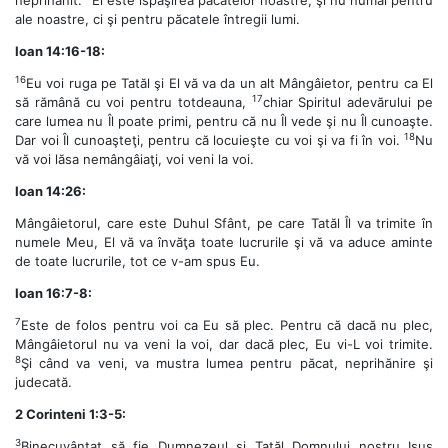
ale noastre, ci şi pentru păcatele întregii lumi.
Ioan 14:16-18:
16
Eu voi ruga pe Tatăl şi El vă va da un alt Mângâietor, pentru ca El
17
să rămână cu voi pentru totdeauna,
chiar Spiritul adevărului pe
care lumea nu Îl poate primi, pentru că nu Îl vede şi nu Îl cunoaşte.
18
Dar voi Îl cunoaşteţi, pentru că locuieşte cu voi şi va fi în voi.
Nu
vă voi lăsa nemângâiaţi, voi veni la voi.
Ioan 14:26:
Mângâietorul, care este Duhul Sfânt, pe care Tatăl Îl va trimite în
numele Meu, El vă va învăţa toate lucrurile şi vă va aduce aminte
de toate lucrurile, tot ce v-am spus Eu.
Ioan 16:7-8:
7
Este de folos pentru voi ca Eu să plec. Pentru că dacă nu plec,
Mângâietorul nu va veni la voi, dar dacă plec, Eu vi-L voi trimite.
8
Şi când va veni, va mustra lumea pentru păcat, neprihănire şi
judecată.
2 Corinteni 1:3-5:
3
Binecuvântat să fie Dumnezeul şi Tatăl Domnului nostru Isus