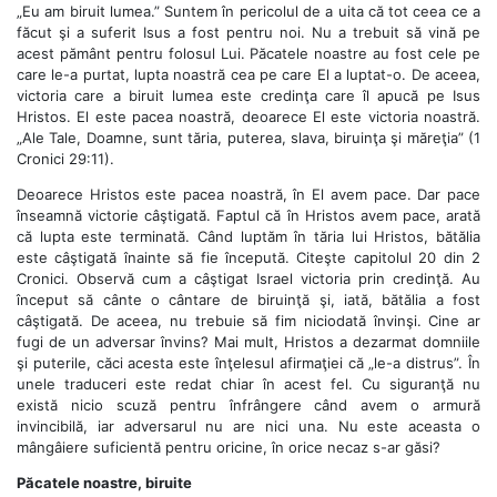
„Eu am biruit lumea.” Suntem în pericolul de a uita că tot ceea ce a
făcut şi a suferit Isus a fost pentru noi. Nu a trebuit să vină pe
acest pământ pentru folosul Lui. Păcatele noastre au fost cele pe
care le-a purtat, lupta noastră cea pe care El a luptat-o. De aceea,
victoria care a biruit lumea este credinţa care îl apucă pe Isus
Hristos. El este pacea noastră, deoarece El este victoria noastră.
„Ale Tale, Doamne, sunt tăria, puterea, slava, biruinţa şi măreţia” (1
Cronici 29:11).
Deoarece Hristos este pacea noastră, în El avem pace. Dar pace
înseamnă victorie câştigată. Faptul că în Hristos avem pace, arată
că lupta este terminată. Când luptăm în tăria lui Hristos, bătălia
este câştigată înainte să fie începută. Citeşte capitolul 20 din 2
Cronici. Observă cum a câştigat Israel victoria prin credinţă. Au
început să cânte o cântare de biruinţă şi, iată, bătălia a fost
câştigată. De aceea, nu trebuie să fim niciodată învinşi. Cine ar
fugi de un adversar învins? Mai mult, Hristos a dezarmat domniile
şi puterile, căci acesta este înţelesul afirmaţiei că „le-a distrus”. În
unele traduceri este redat chiar în acest fel. Cu siguranţă nu
există nicio scuză pentru înfrângere când avem o armură
invincibilă, iar adversarul nu are nici una. Nu este aceasta o
mângâiere suficientă pentru oricine, în orice necaz s-ar găsi?
Păcatele noastre, biruite