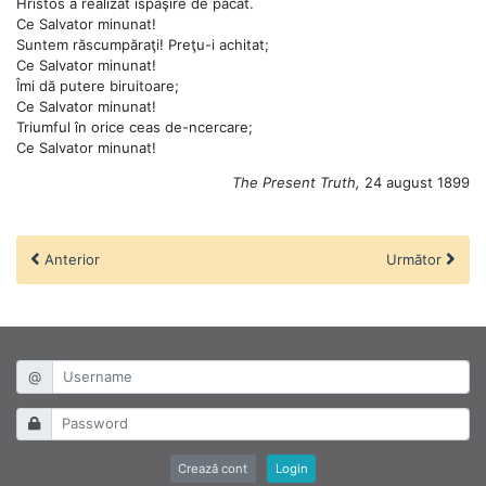
Hristos a realizat ispăşire de păcat.
Ce Salvator minunat!
Suntem răscumpăraţi! Preţu-i achitat;
Ce Salvator minunat!
Îmi dă putere biruitoare;
Ce Salvator minunat!
Triumful în orice ceas de-ncercare;
Ce Salvator minunat!
The Present Truth,
24 august 1899
Anterior
Următor
@
Crează cont
Login