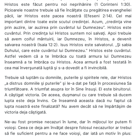
Hristos este făcut pentru noi neprihănire (1 Corinteni 1:30).
Picioarele noastre trebuie să fie încălţate cu pregătirea evangheliei
păcii, iar Hristos este pacea noastră (Efeseni 2:14). Cel mai
important dintre toate este scutul credinţei. Acum, „credinţa vine
prin auzire, iar auzirea prin cuvântul lui Dumnezeu”. Hristos este
cuvântul. Prin credinţa lui Hristos suntem noi salvaţi. Apoi trebuie
să avem coiful mântuirii, iar Dumnezeu, în Hristos, a devenit
salvarea noastră (Isaia 12:2). Isus Hristos este salvatorul. „Şi sabia
Duhului, care este cuvântul lui Dumnezeu.” Hristos este cuvântul.
Astfel vedem că a te îmbrăca cu toată armura lui Dumnezeu
înseamnă a te îmbrăca cu Hristos. Acea armură a fost testată în
cea mai înverşunată luptă şi s-a dovedit a fi invincibilă.
Trebuie să luptăm cu domniile, puterile şi spiritele rele, dar Hristos
„a distrus domniile şi puterile” şi le-a dat pe faţă în procesiunea Sa
triumfătoare. A triumfat asupra lor în Sine însuşi. El este biruitorul.
A câştigat victoria. De aceea, duşmanul cu care trebuie să ducem
lupta este deja învins. Ce înseamnă aceasta dacă nu faptul că
lupta noastră este finalizată? Nu avem decât să ne împărtăşim de
victoria deja câştigată.
Ne-au fost promise necazuri în lume, dar în mijlocul lor putem fi
voioşi. Ceea ce deja am învăţat despre folosul necazurilor ar trebui
să fie suficient pentru a ne face voioşi, dar iată un motiv în plus: