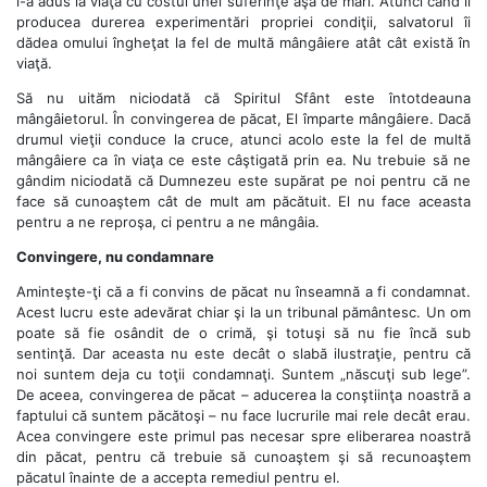
l-a adus la viaţă cu costul unei suferinţe aşa de mari. Atunci când îi
producea durerea experimentări propriei condiţii, salvatorul îi
dădea omului îngheţat la fel de multă mângâiere atât cât există în
viaţă.
Să nu uităm niciodată că Spiritul Sfânt este întotdeauna
mângâietorul. În convingerea de păcat, El împarte mângâiere. Dacă
drumul vieţii conduce la cruce, atunci acolo este la fel de multă
mângâiere ca în viaţa ce este câştigată prin ea. Nu trebuie să ne
gândim niciodată că Dumnezeu este supărat pe noi pentru că ne
face să cunoaştem cât de mult am păcătuit. El nu face aceasta
pentru a ne reproşa, ci pentru a ne mângâia.
Convingere, nu condamnare
Aminteşte-ţi că a fi convins de păcat nu înseamnă a fi condamnat.
Acest lucru este adevărat chiar şi la un tribunal pământesc. Un om
poate să fie osândit de o crimă, şi totuşi să nu fie încă sub
sentinţă. Dar aceasta nu este decât o slabă ilustraţie, pentru că
noi suntem deja cu toţii condamnaţi. Suntem „născuţi sub lege”.
De aceea, convingerea de păcat – aducerea la conştiinţa noastră a
faptului că suntem păcătoşi – nu face lucrurile mai rele decât erau.
Acea convingere este primul pas necesar spre eliberarea noastră
din păcat, pentru că trebuie să cunoaştem şi să recunoaştem
păcatul înainte de a accepta remediul pentru el.