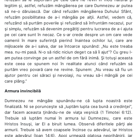
legitim şi, astfel, refuzăm mângâierea pe care Dumnezeu ar putea
să ne-o dăruiască. Dar când refuzăm mângâierea Duhului Sfânt,
refuzăm posibilitatea de a-i mângâia pe alţii. Astfel, vedem că,
refuzând să purtăm poverile şi refuzând să înfruntăm necazul, pur
şi simplu, refuzăm să devenim pregătiţi pentru lucrarea de a-i ajuta
pe cei care sunt în necaz. Ce s-ar crede despre un om care vede
oamenii în mare suferinţă pierind înaintea ochilor lui, care are
mijloacele de a-i salva, dar se întoarce spunând: „Nu este treaba
mea. nu-mi pasă. N-o să ridic niciun deget ca să îi ajut”? Cu greu l-
am putea convinge pe un astfel de om fără inimă. Şi totuşi aceasta
este ceea ce spunem noi în realitate atunci când refuzăm să
purtăm vreo povară care ne revine. Spunem: „Nu vreau să fiu un
ajutor pentru cei săraci şi nevoiaşi, nu vreau să-i mângâi pe cei
care plâng.”
Armura invincibilă
Dumnezeu ne mângâie spunându-ne că lupta noastră este
finalizată. Ni se porunceşte să „luptăm lupta cea bună a credinţei”,
dar facem aceasta ţinându-ne de viaţa veşnică (1 Timotei 6:12).
Trebuie să luptăm numai în armura lui Dumnezeu, care este
Hristos însuşi, iar El a biruit lumea. Observă diferitele părţi ale
armurii. Trebuie să avem coapsele încinse cu adevărul, iar Hristos
este adevărul (Ioan 14:6). Apoi urmează platoşa neprihănirii, iar