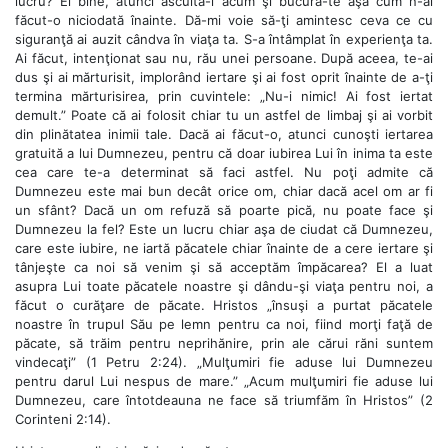
lucru? Ei bine, atunci ascultă-l acum şi bucură-te aşa cum n-ai
făcut-o niciodată înainte. Dă-mi voie să-ţi amintesc ceva ce cu
siguranţă ai auzit cândva în viaţa ta. S-a întâmplat în experienţa ta.
Ai făcut, intenţionat sau nu, rău unei persoane. După aceea, te-ai
dus şi ai mărturisit, implorând iertare şi ai fost oprit înainte de a-ţi
termina mărturisirea, prin cuvintele: „Nu-i nimic! Ai fost iertat
demult.” Poate că ai folosit chiar tu un astfel de limbaj şi ai vorbit
din plinătatea inimii tale. Dacă ai făcut-o, atunci cunoşti iertarea
gratuită a lui Dumnezeu, pentru că doar iubirea Lui în inima ta este
cea care te-a determinat să faci astfel. Nu poţi admite că
Dumnezeu este mai bun decât orice om, chiar dacă acel om ar fi
un sfânt? Dacă un om refuză să poarte pică, nu poate face şi
Dumnezeu la fel? Este un lucru chiar aşa de ciudat că Dumnezeu,
care este iubire, ne iartă păcatele chiar înainte de a cere iertare şi
tânjeşte ca noi să venim şi să acceptăm împăcarea? El a luat
asupra Lui toate păcatele noastre şi dându-şi viaţa pentru noi, a
făcut o curăţare de păcate. Hristos „însuşi a purtat păcatele
noastre în trupul Său pe lemn pentru ca noi, fiind morţi faţă de
păcate, să trăim pentru neprihănire, prin ale cărui răni suntem
vindecaţi” (1 Petru 2:24). „Mulţumiri fie aduse lui Dumnezeu
pentru darul Lui nespus de mare.” „Acum mulţumiri fie aduse lui
Dumnezeu, care întotdeauna ne face să triumfăm în Hristos” (2
Corinteni 2:14).