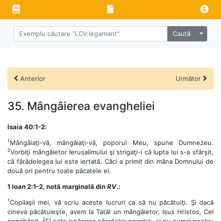
Caută
Anterior
Următor
35. Mângâierea evangheliei
Isaia 40:1-2:
1
Mângâiaţi-vă, mângâiaţi-vă, poporul Meu, spune Dumnezeu.
2
Vorbiţi mângâietor Ierusalimului şi strigaţi-i că lupta lui s-a sfârşit,
că fărădelegea lui este iertată. Căci a primit din mâna Domnului de
două ori pentru toate păcatele ei.
1 Ioan 2:1-2, notă marginală din
RV
.:
1
Copilaşii mei, vă scriu aceste lucruri ca să nu păcătuiţi. Şi dacă
cineva păcătuieşte, avem la Tatăl un mângâietor, Isus Hristos, Cel
2
neprihănit.
El este ispăşirea păcatelor noastre, şi nu numai pentru