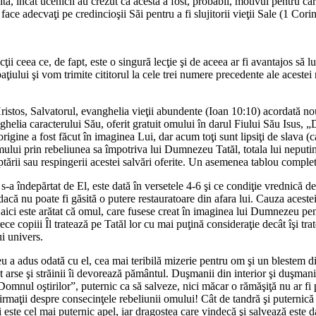
uită, încât ucenicii au crezut că acesta a fost, probabil, motivul pentru c
ace adecvaţi pe credincioşii Săi pentru a fi slujitorii vieţii Sale (1 Corin
ecţii ceea ce, de fapt, este o singură lecţie şi de aceea ar fi avantajos să 
paţiului şi vom trimite cititorul la cele trei numere precedente ale acestei
 Hristos, Salvatorul, evanghelia vieţii abundente (Ioan 10:10) acordată 
anghelia caracterului Său, oferit gratuit omului în darul Fiului Său Isus
gine a fost făcut în imaginea Lui, dar acum toţi sunt lipsiţi de slava (
i prin rebeliunea sa împotriva lui Dumnezeu Tatăl, totala lui neputinţă d
tării sau respingerii acestei salvări oferite. Un asemenea tablou complet 
-a îndepărtat de El, este dată în versetele 4-6 şi ce condiţie vrednică de
acă nu poate fi găsită o putere restauratoare din afara lui. Cauza acestei
i aici este arătat că omul, care fusese creat în imaginea lui Dumnezeu pen
ce copiii Îl tratează pe Tatăl lor cu mai puţină consideraţie decât îşi tra
ui univers.
zeu a adus odată cu el, cea mai teribilă mizerie pentru om şi un blestem 
unt arse şi străinii îi devorează pământul. Duşmanii din interior şi duşman
Domnul oştirilor”, puternic ca să salveze, nici măcar o rămăşiţă nu ar fi
irmaţii despre consecinţele rebeliunii omului! Cât de tandră şi puternică 
ste cel mai puternic apel, iar dragostea care vindecă şi salvează este d