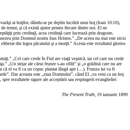
tovarăşi ai hoţilor, dându-se pe deplin lucrării unui hoţ (Ioan 10:10),
de temut, şi că există ajutor pentru fiecare dintre noi. El ne
eptăţiţi prin credinţă, acea credinţă care lucrează prin dragoste,
 Dumnezeu prin Domnul nostru Isus Hristos.” „De aceea nu mai este nicio
liberat din legea păcatului şi a morţii.” Acesta este rezultatul glorios
tuiţi.” „Cel care crede în Fiul are viaţă veşnică, iar cel care nu crede
a.” „Un stejar ale cărui frunze s-au ofilit” şi „o grădină care nu are
 că el va fi ca un copac plantat lângă ape (…). Frunza lui va fi
va arde”. Dar aceasta este „ziua Domnului”, când El „va veni ca un hoţ
 spre rezultatele sigure ale acceptării sau respingerii evangheliei
The Present Truth,
19 ianuarie 1899