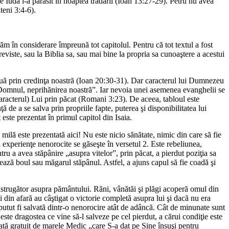
are Iuda i-a părăsit în noaptea trădării (Ioan 13:27-29). Petru nu avea
teni 3:4-6).
luăm în considerare împreună tot capitolul. Pentru că tot textul a fost
 reviste, sau la Biblia sa, sau mai bine la propria sa cunoaştere a acestui
nouă prin credinţa noastră (Ioan 20:30-31). Dar caracterul lui Dumnezeu
, „Domnul, neprihănirea noastră”. Iar nevoia unei asemenea evanghelii se
caracterul) Lui prin păcat (Romani 3:23). De aceea, tabloul este
e a se salva prin propriile fapte, puterea şi disponibilitatea lui
este prezentat în primul capitol din Isaia.
 milă este prezentată aici! Nu este nicio sănătate, nimic din care să fie
 experienţe nenorocite se găseşte în versetul 2. Este rebeliunea,
tru a avea stăpânire „asupra vitelor”, prin păcat, a pierdut poziţia sa
tează boul sau măgarul stăpânul. Astfel, a ajuns capul să fie coadă şi
distrugător asupra pământului. Răni, vânătăi şi plăgi acoperă omul din
ii din afară au câştigat o victorie completă asupra lui şi dacă nu era
 putut fi salvată dintr-o nenorocire atât de adâncă. Cât de minunate sunt
este dragostea ce vine să-l salveze pe cel pierdut, a cărui condiţie este
ată gratuit de marele Medic „care S-a dat pe Sine însuşi pentru