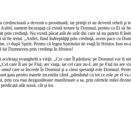
a credincioasă a devenit o prostituată, iar prinţii ei au devenit rebeli şi 
 Astfel, suntem încurajaţi că există iertare la Domnul, pentru ca El să fie 
t prin credinţă. Nu există păcat atât de urât din care să nu putem fi îndr
uză să fie iertat. „Astfel, fiind îndreptăţiţi prin credinţă, avem pace cu
 ci după Spirit. Pentru că legea Spiritului de viaţă în Hristos Isus m-a e
 al lui Dumnezeu prin credinţa în Hristos!
i aceleiaşi evanghelii a vieţii. „Cei care Îl părăsesc pe Domnul vor fi mis
l care Îl are pe Fiul, are viaţa, iar cel care nu-L are pe Fiul nu are viaţ
e omul care se încrede în Domnul şi a cărui speranţă este Domnul. Pentru
tă sunt gata pentru marele incendiu când „pământul cu tot ce este pe el 
i, prin cea mai dezgustătoare manifestare a sa, prin ofertele milei divine,
predicată atât nouă, cât şi lor.