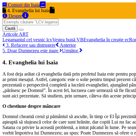
Comori din Isaia
4. Evanghelia lui Isaia
Despre
Caută
Articole
ART
Legamantul cel vesnic
lcv
Vestea bună
VB
Evanghelia în creație
ec
Ro
3. Refacere sau distrugere
Anterior
5. Doar Dumnezeu este mare
Următor
4. Evanghelia lui Isaia
A fost deja arătat că evanghelia dată prin profetul Isaia este pentru pop
ar primi mesajul. Astfel, categoric este o solie pentru timpul prezent 
prezentată o perspectivă completă a lucrării evangheliei, ajungând până 
„părăsesc pe Domnul”. În acest fel, lucrarea care urmează să fie făcută 
sunt aici prezentate. Să studiem, prin urmare, câteva din aceste principi
O chestiune despre mâncare
Domnul cheamă cerul şi pământul să asculte, în timp ce El Îşi prezintă c
aşteaptă să slujească celor de care sunt hrănite, dar copiii Lui nu fac 
Satana cu privire la această problemă, a intrat păcatul în lume. Pe seam
vorbit împotriva lui Dumnezeu; au spus: Poate Dumnezeu să ofere o mas