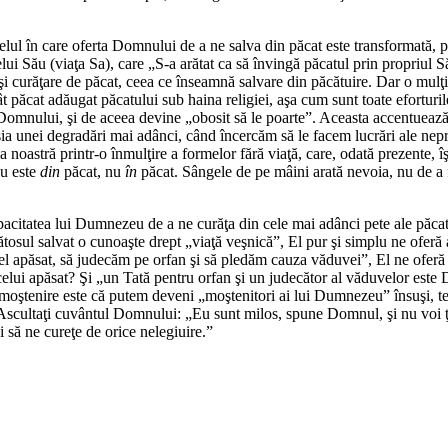
felul în care oferta Domnului de a ne salva din păcat este transformată, p
ui Său (viaţa Sa), care „S-a arătat ca să învingă păcatul prin propriul Său
e şi curăţare de păcat, ceea ce înseamnă salvare din păcătuire. Dar o mulţ
t păcat adăugat păcatului sub haina religiei, aşa cum sunt toate eforturi
Domnului, şi de aceea devine „obosit să le poarte”. Aceasta accentuează 
ia unei degradări mai adânci, când încercăm să le facem lucrări ale nepri
a noastră printr-o înmulţire a formelor fără viaţă, care, odată prezente,
eu este
din
păcat, nu
în
păcat. Sângele de pe mâini arată nevoia, nu de a fa
capacitatea lui Dumnezeu de a ne curăţa din cele mai adânci pete ale păcat
cătosul salvat o cunoaşte drept „viaţă veşnică”, El pur şi simplu ne ofer
l apăsat, să judecăm pe orfan şi să pledăm cauza văduvei”, El ne oferă d
 celui apăsat? Şi „un Tată pentru orfan şi un judecător al văduvelor es
 moştenire este că putem deveni „moştenitori ai lui Dumnezeu” însuşi, te
at”. Ascultaţi cuvântul Domnului: „Eu sunt milos, spune Domnul, şi nu vo
i să ne cureţe de orice nelegiuire.”