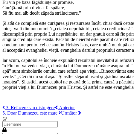
Eu vin pe baza făgăduinţelor promise,
Curăţă-mă prin divina Ta spălare,
Să fiu mai alb decât zăpada strălucitoare.”
Şi atât de completă este curăţarea şi restaurarea încât, chiar dacă cetate
totuşi va fi din nou numită „cetatea neprihănirii, cetatea credincioasă”.
răscumpără prin propria Lui neprihănire, un dar gratuit care să fie primi
singura credinţă care există. Păcatul de neiertat este păcatul care ref
condamnare pentru cei ce sunt în Hristos Isus, care umblă nu după carne,
al acceptării evangheliei vieţii, evanghelia darului propriului caracter
Iar acum, capitolul se încheie expunând rezultatul inevitabil al refuzări
în Fiul nu va vedea viaţa, ci mânia lui Dumnezeu rămâne asupra lui.” „Ce
apă” sunt simbolurile omului care refuză apa vieţii. „Binecuvântat est
verde.” „Cei răi nu sunt aşa.” Şi astfel stejarul uscat şi grădina usca
noaptea”. Şi astfel, acest capitol ne poartă de la prima cauză a păcatulu
propriei vieţi a lui Dumnezeu prin Hristos. Şi astfel ne este evanghelia 
3. Refacere sau distrugere
Anterior
5. Doar Dumnezeu este mare
Următor
@