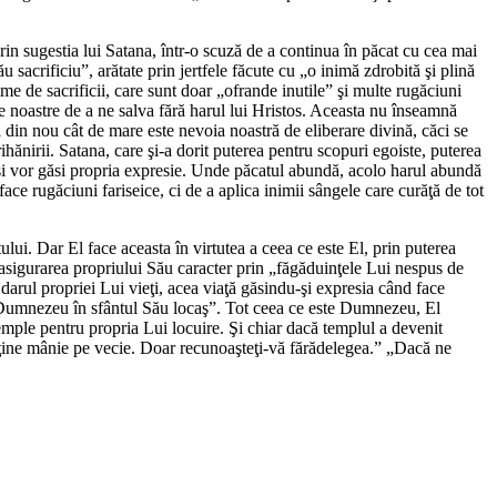
rin sugestia lui Satana, într-o scuză de a continua în păcat cu cea mai
 sacrificiu”, arătate prin jertfele făcute cu „o inimă zdrobită şi plină
ime de sacrificii, care sunt doar „ofrande inutile” şi multe rugăciuni
le noastre de a ne salva fără harul lui Hristos. Aceasta nu înseamnă
din nou cât de mare este nevoia noastră de eliberare divină, căci se
hănirii. Satana, care şi-a dorit puterea pentru scopuri egoiste, puterea
 îşi vor găsi propria expresie. Unde păcatul abundă, acolo harul abundă
ce rugăciuni fariseice, ci de a aplica inimii sângele care curăţă de tot
ului. Dar El face aceasta în virtutea a ceea ce este El, prin puterea
ă asigurarea propriului Său caracter prin „făgăduinţele Lui nespus de
arul propriei Lui vieţi, acea viaţă găsindu-şi expresia când face
te Dumnezeu în sfântul Său locaş”. Tot ceea ce este Dumnezeu, El
mple pentru propria Lui locuire. Şi chiar dacă templul a devenit
i ţine mânie pe vecie. Doar recunoaşteţi-vă fărădelegea.” „Dacă ne