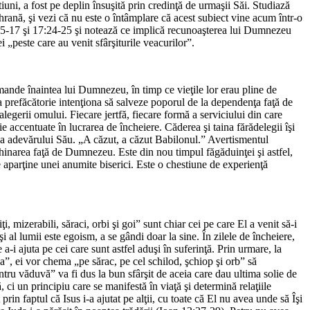
tiuni, a fost pe deplin însuşită prin credinţă de urmaşii Săi. Studiază
rană, şi vezi că nu este o întâmplare că acest subiect vine acum într-o
5-17 şi 17:24-25 şi notează ce implică recunoaşterea lui Dumnezeu
i „peste care au venit sfârşiturile veacurilor”.
ande înaintea lui Dumnezeu, în timp ce vieţile lor erau pline de
 prefăcătorie intenţiona să salveze poporul de la dependenţa faţă de
legerii omului. Fiecare jertfă, fiecare formă a serviciului din care
ie accentuate în lucrarea de încheiere. Căderea şi taina fărădelegii îşi
 a adevărului Său. „A căzut, a căzut Babilonul.” Avertismentul
nchinarea faţă de Dumnezeu. Este din nou timpul făgăduinţei şi astfel,
e aparţine unei anumite biserici. Este o chestiune de experienţă
i, mizerabili, săraci, orbi şi goi” sunt chiar cei pe care El a venit să-i
şi al lumii este egoism, a se gândi doar la sine. În zilele de încheiere,
a-i ajuta pe cei care sunt astfel aduşi în suferinţă. Prin urmare, la
a”, ei vor chema „pe sărac, pe cel schilod, şchiop şi orb” să
entru văduvă” va fi dus la bun sfârşit de aceia care dau ultima solie de
ă, ci un principiu care se manifestă în viaţă şi determină relaţiile
 prin faptul că Isus i-a ajutat pe alţii, cu toate că El nu avea unde să Îşi