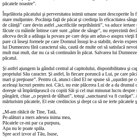
păcatele noastre”.
Înşelătoria păcatului şi perversitatea inimii umane sunt descoperite în 
mare mulţumire. Pocăinţa faţă de păcat şi credinţa în eficacitatea sângel
de căinţă” care devin astfel „sacrificiile neprihănirii”, va aduce iertar
făcute cu mâinile întinse care sunt „pline de sânge”, nu reprezintă decâ
altceva decât a adăuga la povara pe care deja am adus-o asupra vieţii 
pare că înseşi formele pe care Domnul însuşi le-a stabilit, devin expres
lui Dumnezeu fără caracterul său, caută de multe ori să satisfacă nevoi
mult mai mult, dar nu ca să continuăm în păcat. Salvarea lui Dumnez
păcatul.
Şi astfel ajungem la gândul central al capitolului, disponibilitatea şi 
propriului Său caracter. Şi astfel, în fiecare poruncă a Lui, pe care pă
mari şi preţioase”. Pentru că, atunci când El ne spune să „uşurăm pe ce
aceleaşi lucruri pentru noi. Căci, nu este plăcerea Lui de a da drumul
doreşte să împărtăşească cu copiii Săi şi cel mai minunat lucru despre
pângărit, chiar „o peşteră de tâlhari”, totuşi „sanctuarul va fi curăţ
mărturisim păcatele, El este credincios şi drept ca să ne ierte păcatele ş
„M-am rătăcit de Tine, Tată,
Pe-alături a mers adesea inima mea,
Păcatele ce-mi par ca purpura,
Apa nu le poate spăla.
Spre acel izvor al Tău, Isuse,