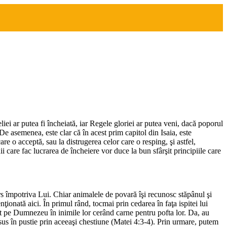
liei ar putea fi încheiată, iar Regele gloriei ar putea veni, dacă poporul
e asemenea, este clar că în acest prim capitol din Isaia, este
e o acceptă, sau la distrugerea celor care o resping, şi astfel,
 care fac lucrarea de încheiere vor duce la bun sfârşit principiile care
ors împotriva Lui. Chiar animalele de povară îşi recunosc stăpânul şi
ionată aici. În primul rând, tocmai prin cedarea în faţa ispitei lui
tit pe Dumnezeu în inimile lor cerând carne pentru pofta lor. Da, au
us în pustie prin aceeaşi chestiune (Matei 4:3-4). Prin urmare, putem