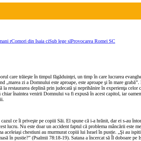
mani
r
Comori din Isaia
ci
Sub lege
sl
Provocarea Romei
SC
orul care trăieşte în timpul făgăduinţei, un timp în care lucrarea evanghe
când „marea zi a Domnului este aproape, este aproape şi în mare grabă”. D
la restaurarea deplină prin judecată şi neprihănire în experienţa celor car
chiar înaintea venirii Domnului va fi expusă în acest capitol, iar oamenii
i.
azul ce îi priveşte pe copiii Săi. El spune că i-a hrănit, dar ei s-au înt
acest lucru. Nu este doar un accident faptul că problema mâncării este menţ
a aceleiaşi chestiuni au murmurat copiii lui Israel în pustie. „Şi au ispi
ă în pustie?” (Psalmii 78:18-19). Satana a încercat să Îl doboare pe Is