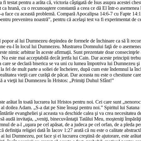
fi testat pentru a arăta că, victoria câştigată de Isus asupra acestei ches
 ca hrană, cu o recunoaştere constantă a ceea ce dă El într-o asemenea h
de-a face cu această problemă. Compară Apocalipsa 14:6-7 cu Fapte 14:1
pentru prevenirea noastră”, pentru că acelaşi test va fi experimentat de ce
l popor al lui Dumnezeu depindea de formele de închinare ca să îi recom
a pune eu-l în locul lui Dumnezeu. Mustrarea Domnului faţă de o asemenea
ste nimic arbitrar în aceste afirmaţii. Sunt prezentate doar consecinţele a
. Nu este mai acceptabilă decât jertfa lui Cain. Dar aceste principii trebu
a care se declară biserica se va uni cu lumea împotriva lui Dumnezeu şi
e la fel de mult parte a soliei de încheiere, după cum este îndemnul la î
alitatea vieţii care curăţă de păcat. Dar aceasta nu este o chestiune car
ală a vieţii lui Dumnezeu în Hristos: „Primiţi Duhul Sfânt!”
te arătat în toată lucrarea lui Hristos pentru noi. Cei care sunt „nenorociţ
r, al doilea Adam. „S-a dat pe Sine însuşi pentru noi.” Spiritul lui Satana 
ntările evangheliei şi aceasta va deschide calea şi va crea necesitatea de 
să audă invitaţia, „veniţi, binecuvântaţii Tatălui Meu, moşteniţi împărăţi
demnul de a-l „uşura pe cel apăsat, de a judeca pe cel orfan, de a pleda p
că definiţia religiei dată în Iacov 1:27 arată că nu este o calitate abstract
i ai lui Dumnezeu, pot face și ei lucrarea creştină de ajutorare, este arătat