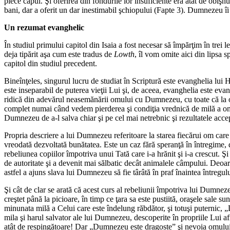
plece capul. Şi oferirea din fondurile lor insuficiente era atât de obişn
bani, dar a oferit un dar inestimabil şchiopului (Fapte 3). Dumnezeu îi f
Un rezumat evanghelic
În studiul primului capitol din Isaia a fost necesar să împărţim în trei l
deja tipărit aşa cum este tradus de
Lowth
, îl vom omite aici din lipsa s
capitol din studiul precedent.
Bineînţeles, singurul lucru de studiat în Scriptură este evanghelia lui
este inseparabil de puterea vieţii Lui şi, de aceea, evanghelia este ev
ridică din adevărul neasemănării omului cu Dumnezeu, cu toate că la ori
complet numai când vedem pierderea şi condiţia vrednică de milă a omulu
Dumnezeu de a-l salva chiar şi pe cel mai netrebnic şi rezultatele accep
Propria descriere a lui Dumnezeu referitoare la starea fiecărui om care s
vreodată dezvoltată bunătatea. Este un caz fără speranţă în întregime, d
rebeliunea copiilor împotriva unui Tată care i-a hrănit şi i-a crescut. Ş
de autoritate şi a devenit mai sălbatic decât animalele câmpului. Deoare
astfel a ajuns slava lui Dumnezeu să fie târâtă în praf înaintea întregul
Şi cât de clar se arată că acest curs al rebeliunii împotriva lui Dumne
creştet până la picioare, în timp ce ţara sa este pustiită, oraşele sale s
minunata milă a Celui care este îndelung răbdător, şi totuşi puternic, „
mila şi harul salvator ale lui Dumnezeu, descoperite în propriile Lui af
atât de respingătoare! Dar „Dumnezeu este dragoste” şi nevoia omului e