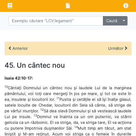
Caută
Anterior
Următor
45. Un cântec nou
Isaia 42:10-17:
10
Cântaţi Domnului un cântec nou şi laudele Lui de la marginea
pământului, voi toţi care mergeţi în jos pe mare, şi tot ce este în
11
ea, insulele şi locuitorii lor.
Pustia şi cetăţile ei să îşi înalţe glasul,
satele locuite de Chedar, locuitorii din Sela să cânte, să strige de
12
pe vârful munţilor.
Să dea slavă Domnului şi să vestească laudele
13
Lui pe insule.
Domnul va înainta ca un om puternic, va stârni
gelozia ca un războinic. El va striga, da, va striga tare, El va acţiona
14
cu putere împotriva duşmanilor Săi.
Mult timp am tăcut, am stat
liniştit şi M-am reţinut. Acum voi striga ca o femeie în durerile