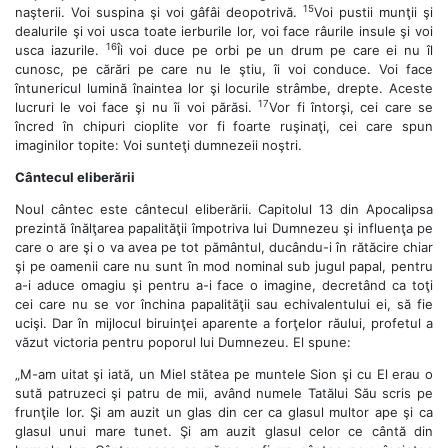
15
naşterii. Voi suspina şi voi gâfâi deopotrivă.
Voi pustii munţii şi
dealurile şi voi usca toate ierburile lor, voi face râurile insule şi voi
16
usca iazurile.
Îi voi duce pe orbi pe un drum pe care ei nu îl
cunosc, pe cărări pe care nu le ştiu, îi voi conduce. Voi face
întunericul lumină înaintea lor şi locurile strâmbe, drepte. Aceste
17
lucruri le voi face şi nu îi voi părăsi.
Vor fi întorşi, cei care se
încred în chipuri cioplite vor fi foarte ruşinaţi, cei care spun
imaginilor topite: Voi sunteţi dumnezeii noştri.
Cântecul eliberării
Noul cântec este cântecul eliberării. Capitolul 13 din Apocalipsa
prezintă înălţarea papalităţii împotriva lui Dumnezeu şi influenţa pe
care o are şi o va avea pe tot pământul, ducându-i în rătăcire chiar
şi pe oamenii care nu sunt în mod nominal sub jugul papal, pentru
a-i aduce omagiu şi pentru a-i face o imagine, decretând ca toţi
cei care nu se vor închina papalităţii sau echivalentului ei, să fie
ucişi. Dar în mijlocul biruinţei aparente a forţelor răului, profetul a
văzut victoria pentru poporul lui Dumnezeu. El spune:
„M-am uitat şi iată, un Miel stătea pe muntele Sion şi cu El erau o
sută patruzeci şi patru de mii, având numele Tatălui Său scris pe
frunţile lor. Şi am auzit un glas din cer ca glasul multor ape şi ca
glasul unui mare tunet. Şi am auzit glasul celor ce cântă din