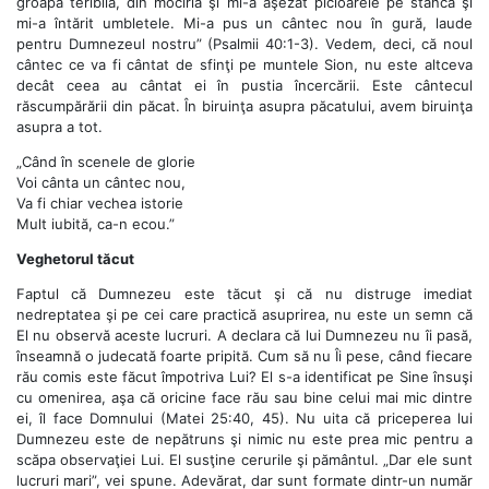
groapa teribilă, din mocirlă şi mi-a aşezat picioarele pe stâncă şi
mi-a întărit umbletele. Mi-a pus un cântec nou în gură, laude
pentru Dumnezeul nostru” (Psalmii 40:1-3). Vedem, deci, că noul
cântec ce va fi cântat de sfinţi pe muntele Sion, nu este altceva
decât ceea au cântat ei în pustia încercării. Este cântecul
răscumpărării din păcat. În biruinţa asupra păcatului, avem biruinţa
asupra a tot.
„Când în scenele de glorie
Voi cânta un cântec nou,
Va fi chiar vechea istorie
Mult iubită, ca-n ecou.”
Veghetorul tăcut
Faptul că Dumnezeu este tăcut şi că nu distruge imediat
nedreptatea şi pe cei care practică asuprirea, nu este un semn că
El nu observă aceste lucruri. A declara că lui Dumnezeu nu îi pasă,
înseamnă o judecată foarte pripită. Cum să nu Îi pese, când fiecare
rău comis este făcut împotriva Lui? El s-a identificat pe Sine însuşi
cu omenirea, aşa că oricine face rău sau bine celui mai mic dintre
ei, îl face Domnului (Matei 25:40, 45). Nu uita că priceperea lui
Dumnezeu este de nepătruns şi nimic nu este prea mic pentru a
scăpa observaţiei Lui. El susţine cerurile şi pământul. „Dar ele sunt
lucruri mari”, vei spune. Adevărat, dar sunt formate dintr-un număr