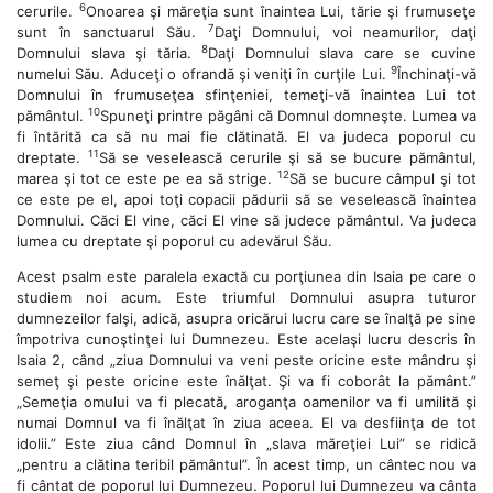
6
cerurile.
Onoarea şi măreţia sunt înaintea Lui, tărie şi frumuseţe
7
sunt în sanctuarul Său.
Daţi Domnului, voi neamurilor, daţi
8
Domnului slava şi tăria.
Daţi Domnului slava care se cuvine
9
numelui Său. Aduceţi o ofrandă şi veniţi în curţile Lui.
Închinaţi-vă
Domnului în frumuseţea sfinţeniei, temeţi-vă înaintea Lui tot
10
pământul.
Spuneţi printre păgâni că Domnul domneşte. Lumea va
fi întărită ca să nu mai fie clătinată. El va judeca poporul cu
11
dreptate.
Să se veselească cerurile şi să se bucure pământul,
12
marea şi tot ce este pe ea să strige.
Să se bucure câmpul şi tot
ce este pe el, apoi toţi copacii pădurii să se veselească înaintea
Domnului. Căci El vine, căci El vine să judece pământul. Va judeca
lumea cu dreptate şi poporul cu adevărul Său.
Acest psalm este paralela exactă cu porţiunea din Isaia pe care o
studiem noi acum. Este triumful Domnului asupra tuturor
dumnezeilor falşi, adică, asupra oricărui lucru care se înalţă pe sine
împotriva cunoştinţei lui Dumnezeu. Este acelaşi lucru descris în
Isaia 2, când „ziua Domnului va veni peste oricine este mândru şi
semeţ şi peste oricine este înălţat. Şi va fi coborât la pământ.”
„Semeţia omului va fi plecată, aroganţa oamenilor va fi umilită şi
numai Domnul va fi înălţat în ziua aceea. El va desfiinţa de tot
idolii.” Este ziua când Domnul în „slava măreţiei Lui” se ridică
„pentru a clătina teribil pământul”. În acest timp, un cântec nou va
fi cântat de poporul lui Dumnezeu. Poporul lui Dumnezeu va cânta