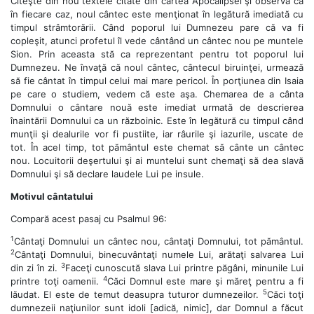
Citeşte din nou textele citate din cartea Apocalipsei şi observă că
în fiecare caz, noul cântec este menţionat în legătură imediată cu
timpul strâmtorării. Când poporul lui Dumnezeu pare că va fi
copleşit, atunci profetul îl vede cântând un cântec nou pe muntele
Sion. Prin aceasta stă ca reprezentant pentru tot poporul lui
Dumnezeu. Ne învaţă că noul cântec, cântecul biruinţei, urmează
să fie cântat în timpul celui mai mare pericol. În porţiunea din Isaia
pe care o studiem, vedem că este aşa. Chemarea de a cânta
Domnului o cântare nouă este imediat urmată de descrierea
înaintării Domnului ca un războinic. Este în legătură cu timpul când
munţii şi dealurile vor fi pustiite, iar râurile şi iazurile, uscate de
tot. În acel timp, tot pământul este chemat să cânte un cântec
nou. Locuitorii deşertului şi ai muntelui sunt chemaţi să dea slavă
Domnului şi să declare laudele Lui pe insule.
Motivul cântatului
Compară acest pasaj cu Psalmul 96:
1
Cântaţi Domnului un cântec nou, cântaţi Domnului, tot pământul.
2
Cântaţi Domnului, binecuvântaţi numele Lui, arătaţi salvarea Lui
3
din zi în zi.
Faceţi cunoscută slava Lui printre păgâni, minunile Lui
4
printre toţi oamenii.
Căci Domnul este mare şi măreţ pentru a fi
5
lăudat. El este de temut deasupra tuturor dumnezeilor.
Căci toţi
dumnezeii naţiunilor sunt idoli [adică, nimic], dar Domnul a făcut