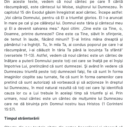
Din aceste texte, vedem că noul cântec pe care îl cântă
răscumpăraţii, este cântecul lui Moise, slujitorul lui Dumnezeu. În
capitolul 15 din Exodul găsim înregistrat acel cântec. Începe astfel:
„Voi cânta Domnului, pentru că El a triumfat glorios. El l-a aruncat
în mare pe cal şi pe călăreţul lui. Domnul este tăria şi cântecul meu
şi El a devenit salvarea mea.” Apoi citim: „Cine este ca Tine, o,
Doamne, printre dumnezei? Cine este ca Tine, slăvit în sfinţenie,
de temut în laude, făcând minuni? Ţi-ai întins mâna dreaptă şi
pământul i-a înghiţit. Tu, în mila Ta, ai condus poporul pe care l-ai
răscumpărat, i-ai călăuzit în tăria Ta până la locuinţa Ta sfântă”
(versetele 11-13). Astfel, vedem că noul cântec este un cântec de
înălţare a puterii Domnului peste toţi cei care se înalţă pe ei înşişi
împotriva Lui, pretinzând că sunt dumnezei. Şi având în vedere că
Dumnezeu triumfă peste toţi dumnezeii falşi, fie că sunt în forma
imaginilor cioplite sau turnate, fie că sunt în forma oamenilor care
pretind că sunt autorizaţi să vorbească şi să acţioneze în dreptul
lui Dumnezeu, în mod natural rezultă că toţi cei care îşi identifică
cauza lor cu a Lui trebuie în acelaşi timp să triumfe şi ei. Prin
urmare, noul cântec este un cântec de mulţumire lui Dumnezeu
care ne dă biruinţa prin Domnul nostru Isus Hristos (1 Corinteni
15:57).
Timpul strâmtorării