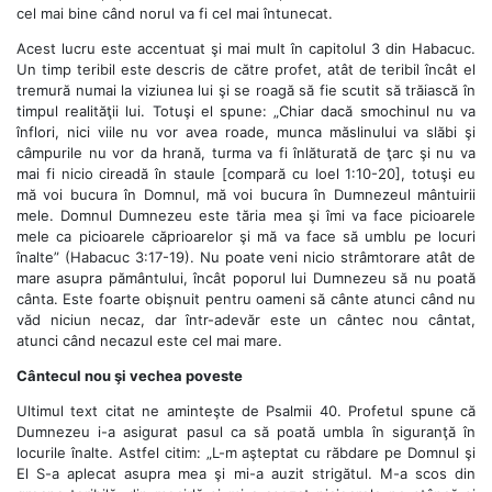
cel mai bine când norul va fi cel mai întunecat.
Acest lucru este accentuat şi mai mult în capitolul 3 din Habacuc.
Un timp teribil este descris de către profet, atât de teribil încât el
tremură numai la viziunea lui şi se roagă să fie scutit să trăiască în
timpul realităţii lui. Totuşi el spune: „Chiar dacă smochinul nu va
înflori, nici viile nu vor avea roade, munca măslinului va slăbi şi
câmpurile nu vor da hrană, turma va fi înlăturată de ţarc şi nu va
mai fi nicio cireadă în staule [compară cu Ioel 1:10-20], totuşi eu
mă voi bucura în Domnul, mă voi bucura în Dumnezeul mântuirii
mele. Domnul Dumnezeu este tăria mea şi îmi va face picioarele
mele ca picioarele căprioarelor şi mă va face să umblu pe locuri
înalte” (Habacuc 3:17-19). Nu poate veni nicio strâmtorare atât de
mare asupra pământului, încât poporul lui Dumnezeu să nu poată
cânta. Este foarte obişnuit pentru oameni să cânte atunci când nu
văd niciun necaz, dar într-adevăr este un cântec nou cântat,
atunci când necazul este cel mai mare.
Cântecul nou şi vechea poveste
Ultimul text citat ne aminteşte de Psalmii 40. Profetul spune că
Dumnezeu i-a asigurat pasul ca să poată umbla în siguranţă în
locurile înalte. Astfel citim: „L-m aşteptat cu răbdare pe Domnul şi
El S-a aplecat asupra mea şi mi-a auzit strigătul. M-a scos din