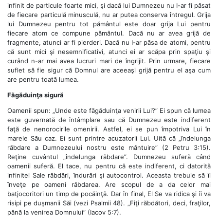
infinit de particule foarte mici, şi dacă lui Dumnezeu nu I-ar fi păsat
de fiecare particulă minusculă, nu ar putea conserva întregul. Grija
lui Dumnezeu pentru tot pământul este doar grija Lui pentru
fiecare atom ce compune pământul. Dacă nu ar avea grijă de
fragmente, atunci ar fi pierderi. Dacă nu I-ar păsa de atomi, pentru
că sunt mici şi nesemnificativi, atunci ei ar scăpa prin spaţiu şi
curând n-ar mai avea lucruri mari de îngrijit. Prin urmare, fiecare
suflet să fie sigur că Domnul are aceeaşi grijă pentru el aşa cum
are pentru toată lumea.
Făgăduinţa sigură
Oamenii spun: „Unde este făgăduinţa venirii Lui?” Ei spun că lumea
este guvernată de întâmplare sau că Dumnezeu este indiferent
faţă de nenorocirile omenirii. Astfel, ei se pun împotriva Lui în
marele Său caz. Ei sunt printre acuzatorii Lui. Uită că „îndelunga
răbdare a Dumnezeului nostru este mântuire” (2 Petru 3:15).
Reţine cuvântul „îndelunga răbdare”. Dumnezeu suferă când
oamenii suferă. El tace, nu pentru că este indiferent, ci datorită
infinitei Sale răbdări, îndurări şi autocontrol. Aceasta trebuie să îi
înveţe pe oameni răbdarea. Are scopul de a da celor mai
batjocoritori un timp de pocăinţă. Dar în final, El Se va ridica şi îi va
risipi pe duşmanii Săi (vezi Psalmii 48). „Fiţi răbdători, deci, fraţilor,
până la venirea Domnului” (Iacov 5:7).