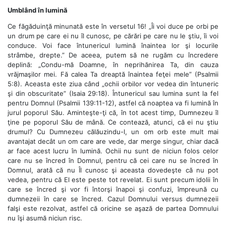
Umblând în lumină
Ce făgăduinţă minunată este în versetul 16! „Îi voi duce pe orbi pe
un drum pe care ei nu îl cunosc, pe cărări pe care nu le ştiu, îi voi
conduce. Voi face întunericul lumină înaintea lor şi locurile
strâmbe, drepte.” De aceea, putem să ne rugăm cu încredere
deplină: „Condu-mă Doamne, în neprihănirea Ta, din cauza
vrăjmaşilor mei. Fă calea Ta dreaptă înaintea feţei mele” (Psalmii
5:8). Aceasta este ziua când „ochii orbilor vor vedea din întuneric
şi din obscuritate” (Isaia 29:18). Întunericul sau lumina sunt la fel
pentru Domnul (Psalmii 139:11-12), astfel că noaptea va fi lumină în
jurul poporul Său. Aminteşte-ţi că, în tot acest timp, Dumnezeu îl
ţine pe poporul Său de mână. Ce contează, atunci, că ei nu ştiu
drumul? Cu Dumnezeu călăuzindu-l, un om orb este mult mai
avantajat decât un om care are vede, dar merge singur, chiar dacă
ar face acest lucru în lumină. Ochii nu sunt de niciun folos celor
care nu se încred în Domnul, pentru că cei care nu se încred în
Domnul, arată că nu Îl cunosc şi aceasta dovedeşte că nu pot
vedea, pentru că El este peste tot revelat. Ei sunt precum idolii în
care se încred şi vor fi întorşi înapoi şi confuzi, împreună cu
dumnezeii în care se încred. Cazul Domnului versus dumnezeii
falşi este rezolvat, astfel că oricine se aşază de partea Domnului
nu îşi asumă niciun risc.