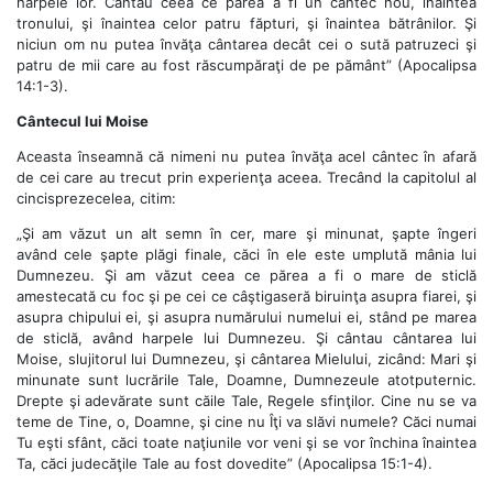
harpele lor. Cântau ceea ce părea a fi un cântec nou, înaintea
tronului, şi înaintea celor patru făpturi, şi înaintea bătrânilor. Şi
niciun om nu putea învăţa cântarea decât cei o sută patruzeci şi
patru de mii care au fost răscumpăraţi de pe pământ” (Apocalipsa
14:1-3).
Cântecul lui Moise
Aceasta înseamnă că nimeni nu putea învăţa acel cântec în afară
de cei care au trecut prin experienţa aceea. Trecând la capitolul al
cincisprezecelea, citim:
„Şi am văzut un alt semn în cer, mare şi minunat, şapte îngeri
având cele şapte plăgi finale, căci în ele este umplută mânia lui
Dumnezeu. Şi am văzut ceea ce părea a fi o mare de sticlă
amestecată cu foc şi pe cei ce câştigaseră biruinţa asupra fiarei, şi
asupra chipului ei, şi asupra numărului numelui ei, stând pe marea
de sticlă, având harpele lui Dumnezeu. Şi cântau cântarea lui
Moise, slujitorul lui Dumnezeu, şi cântarea Mielului, zicând: Mari şi
minunate sunt lucrările Tale, Doamne, Dumnezeule atotputernic.
Drepte şi adevărate sunt căile Tale, Regele sfinţilor. Cine nu se va
teme de Tine, o, Doamne, şi cine nu Îţi va slăvi numele? Căci numai
Tu eşti sfânt, căci toate naţiunile vor veni şi se vor închina înaintea
Ta, căci judecăţile Tale au fost dovedite” (Apocalipsa 15:1-4).