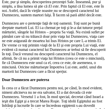
Este, pur şi simplu, descoperirea prezenţei Sale. Înseamnă, pur şi
simplu, a lăsa lumea să ştie că
El este
. Prin faptul că El este, este în
noi. Astfel, dacă în vieţile noastre nu se descoperă caracterul lui
Dumnezeu, suntem martori falşi. Îl facem să pară altfel decât este.
Dumnezeu are o pretenţie faţă de toţi oamenii. Toţi sunt pe bună
dreptate martorii Lui. El i-a chemat pe toţi şi le-a dat tuturor preţul
mărturiei, sângele lui Hristos – propria Sa viaţă. Nu există suflet pe
pământ care să nu trăiască doar prin viaţa lui Dumnezeu, viaţa care
ne este asigurată de moartea lui Isus Hristos pe care L-a trimis El.
De vreme ce toţi primim viaţă de la El şi este propria Lui viaţă, este
evident că numai caracterul lui Dumnezeu ar trebui să fie descoperit
în toţi. Dacă vreunul nu descoperă caracterul lui Dumnezeu, el
afirmă, fie că nu a primit viaţa lui Hristos (ceea ce este o minciună),
fie că Dumnezeu este unul ca el, ceea ce este, de asemenea, o
minciună. Oricine mărturiseşte împotriva Lui este, astfel, unul din
martorii lui Dumnezeu care a făcut sperjur.
Doar Dumnezeu are puterea
În ceea ce a făcut Dumnezeu pentru noi, pe când, în mod evident,
nimeni altcineva nu ne era salvator, El a dat dovada că este
Dumnezeu. Versetul 1 a fost, în mod special, decretat când Israel a
ieşit din Egipt şi a trecut Marea Roşie. Toţi idolii Egiptului au fost
înfrânţi şi lucrurile în care se încredeau egiptenii s-au dovedit