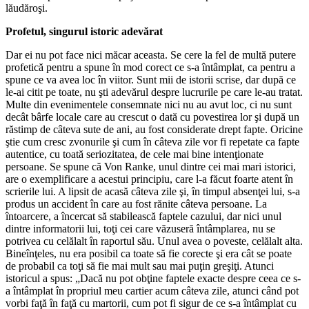
lăudăroşi.
Profetul, singurul istoric adevărat
Dar ei nu pot face nici măcar aceasta. Se cere la fel de multă putere
profetică pentru a spune în mod corect ce s-a întâmplat, ca pentru a
spune ce va avea loc în viitor. Sunt mii de istorii scrise, dar după ce
le-ai citit pe toate, nu şti adevărul despre lucrurile pe care le-au tratat.
Multe din evenimentele consemnate nici nu au avut loc, ci nu sunt
decât bârfe locale care au crescut o dată cu povestirea lor şi după un
răstimp de câteva sute de ani, au fost considerate drept fapte. Oricine
ştie cum cresc zvonurile şi cum în câteva zile vor fi repetate ca fapte
autentice, cu toată seriozitatea, de cele mai bine intenţionate
persoane. Se spune că Von Ranke, unul dintre cei mai mari istorici,
are o exemplificare a acestui principiu, care l-a făcut foarte atent în
scrierile lui. A lipsit de acasă câteva zile şi, în timpul absenţei lui, s-a
produs un accident în care au fost rănite câteva persoane. La
întoarcere, a încercat să stabilească faptele cazului, dar nici unul
dintre informatorii lui, toţi cei care văzuseră întâmplarea, nu se
potrivea cu celălalt în raportul său. Unul avea o poveste, celălalt alta.
Bineînţeles, nu era posibil ca toate să fie corecte şi era cât se poate
de probabil ca toţi să fie mai mult sau mai puţin greşiţi. Atunci
istoricul a spus: „Dacă nu pot obţine faptele exacte despre ceea ce s-
a întâmplat în propriul meu cartier acum câteva zile, atunci când pot
vorbi faţă în faţă cu martorii, cum pot fi sigur de ce s-a întâmplat cu