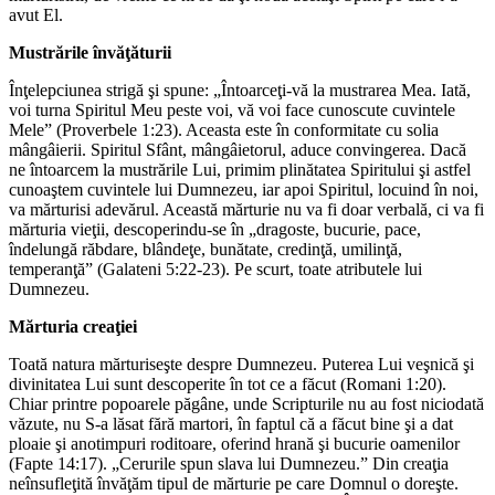
avut El.
Mustrările învăţăturii
Înţelepciunea strigă şi spune: „Întoarceţi-vă la mustrarea Mea. Iată,
voi turna Spiritul Meu peste voi, vă voi face cunoscute cuvintele
Mele” (Proverbele 1:23). Aceasta este în conformitate cu solia
mângâierii. Spiritul Sfânt, mângâietorul, aduce convingerea. Dacă
ne întoarcem la mustrările Lui, primim plinătatea Spiritului şi astfel
cunoaştem cuvintele lui Dumnezeu, iar apoi Spiritul, locuind în noi,
va mărturisi adevărul. Această mărturie nu va fi doar verbală, ci va fi
mărturia vieţii, descoperindu-se în „dragoste, bucurie, pace,
îndelungă răbdare, blândeţe, bunătate, credinţă, umilinţă,
temperanţă” (Galateni 5:22-23). Pe scurt, toate atributele lui
Dumnezeu.
Mărturia creaţiei
Toată natura mărturiseşte despre Dumnezeu. Puterea Lui veşnică şi
divinitatea Lui sunt descoperite în tot ce a făcut (Romani 1:20).
Chiar printre popoarele păgâne, unde Scripturile nu au fost niciodată
văzute, nu S-a lăsat fără martori, în faptul că a făcut bine şi a dat
ploaie şi anotimpuri roditoare, oferind hrană şi bucurie oamenilor
(Fapte 14:17). „Cerurile spun slava lui Dumnezeu.” Din creaţia
neînsufleţită învăţăm tipul de mărturie pe care Domnul o doreşte.