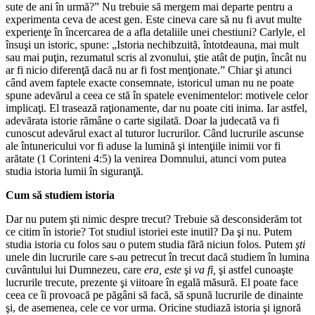
sute de ani în urmă?” Nu trebuie să mergem mai departe pentru a
experimenta ceva de acest gen. Este cineva care să nu fi avut multe
experienţe în încercarea de a afla detaliile unei chestiuni? Carlyle, el
însuşi un istoric, spune: „Istoria nechibzuită, întotdeauna, mai mult
sau mai puţin, rezumatul scris al zvonului, ştie atât de puţin, încât nu
ar fi nicio diferenţă dacă nu ar fi fost menţionate.” Chiar şi atunci
când avem faptele exacte consemnate, istoricul uman nu ne poate
spune adevărul a ceea ce stă în spatele evenimentelor: motivele celor
implicaţi. El trasează raţionamente, dar nu poate citi inima. Iar astfel,
adevărata istorie rămâne o carte sigilată. Doar la judecată va fi
cunoscut adevărul exact al tuturor lucrurilor. Când lucrurile ascunse
ale întunericului vor fi aduse la lumină şi intenţiile inimii vor fi
arătate (1 Corinteni 4:5) la venirea Domnului, atunci vom putea
studia istoria lumii în siguranţă.
Cum să studiem istoria
Dar nu putem şti nimic despre trecut? Trebuie să desconsiderăm tot
ce citim în istorie? Tot studiul istoriei este inutil? Da şi nu. Putem
studia istoria cu folos sau o putem studia fără niciun folos. Putem
şti
unele din lucrurile care s-au petrecut în trecut dacă studiem în lumina
cuvântului lui Dumnezeu, care
era, este
şi
va fi,
şi astfel cunoaşte
lucrurile trecute, prezente şi viitoare în egală măsură. El poate face
ceea ce îi provoacă pe păgâni să facă, să spună lucrurile de dinainte
şi, de asemenea, cele ce vor urma. Oricine studiază istoria şi ignoră