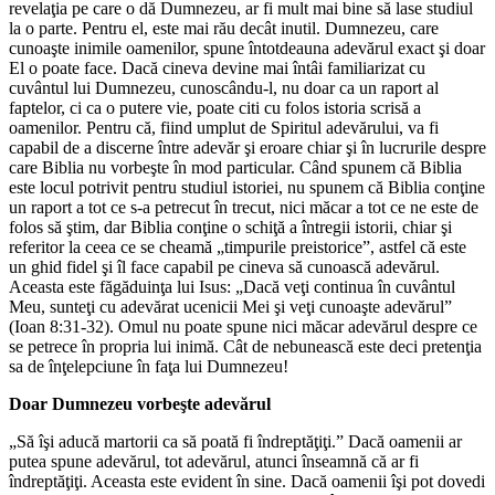
revelaţia pe care o dă Dumnezeu, ar fi mult mai bine să lase studiul
la o parte. Pentru el, este mai rău decât inutil. Dumnezeu, care
cunoaşte inimile oamenilor, spune întotdeauna adevărul exact şi doar
El o poate face. Dacă cineva devine mai întâi familiarizat cu
cuvântul lui Dumnezeu, cunoscându-l, nu doar ca un raport al
faptelor, ci ca o putere vie, poate citi cu folos istoria scrisă a
oamenilor. Pentru că, fiind umplut de Spiritul adevărului, va fi
capabil de a discerne între adevăr şi eroare chiar şi în lucrurile despre
care Biblia nu vorbeşte în mod particular. Când spunem că Biblia
este locul potrivit pentru studiul istoriei, nu spunem că Biblia conţine
un raport a tot ce s-a petrecut în trecut, nici măcar a tot ce ne este de
folos să ştim, dar Biblia conţine o schiţă a întregii istorii, chiar şi
referitor la ceea ce se cheamă „timpurile preistorice”, astfel că este
un ghid fidel şi îl face capabil pe cineva să cunoască adevărul.
Aceasta este făgăduinţa lui Isus: „Dacă veţi continua în cuvântul
Meu, sunteţi cu adevărat ucenicii Mei şi veţi cunoaşte adevărul”
(Ioan 8:31-32). Omul nu poate spune nici măcar adevărul despre ce
se petrece în propria lui inimă. Cât de nebunească este deci pretenţia
sa de înţelepciune în faţa lui Dumnezeu!
Doar Dumnezeu vorbeşte adevărul
„Să îşi aducă martorii ca să poată fi îndreptăţiţi.” Dacă oamenii ar
putea spune adevărul, tot adevărul, atunci înseamnă că ar fi
îndreptăţiţi. Aceasta este evident în sine. Dacă oamenii îşi pot dovedi