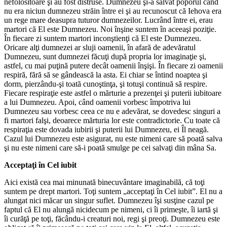
nefolositoare şi au fost distruse. Dumnezeu şi-a salvat poporul când
nu era niciun dumnezeu străin între ei şi au recunoscut că Iehova era
un rege mare deasupra tuturor dumnezeilor. Lucrând între ei, erau
martori că El este Dumnezeu. Noi înşine suntem în aceeaşi poziţie.
În fiecare zi suntem martori inconştienţi că El este Dumnezeu.
Oricare alţi dumnezei ar sluji oamenii, în afară de adevăratul
Dumnezeu, sunt dumnezei făcuţi după propria lor imaginaţie şi,
astfel, cu mai puţină putere decât oamenii înşişi. În fiecare zi oamenii
respiră, fără să se gândească la asta. Ei chiar se întind noaptea şi
dorm, pierzându-şi toată cunoştinţa, şi totuşi continuă să respire.
Fiecare respiraţie este astfel o mărturie a prezenţei şi puterii iubitoare
a lui Dumnezeu. Apoi, când oamenii vorbesc împotriva lui
Dumnezeu sau vorbesc ceea ce nu e adevărat, se dovedesc singuri a
fi martori falşi, deoarece mărturia lor este contradictorie. Cu toate că
respiraţia este dovada iubirii şi puterii lui Dumnezeu, ei Îl neagă.
Cazul lui Dumnezeu este asigurat, nu este nimeni care să poată salva
şi nu este nimeni care să-i poată smulge pe cei salvaţi din mâna Sa.
Acceptaţi în Cel iubit
Aici există cea mai minunată binecuvântare imaginabilă, că toţi
suntem pe drept martori. Toţi suntem „acceptaţi în Cel iubit”. El nu a
alungat nici măcar un singur suflet. Dumnezeu îşi susţine cazul pe
faptul că El nu alungă nicidecum pe nimeni, ci îi primeşte, îi iartă şi
îi curăţă pe toţi, făcându-i creaturi noi, regi şi preoţi. Dumnezeu este