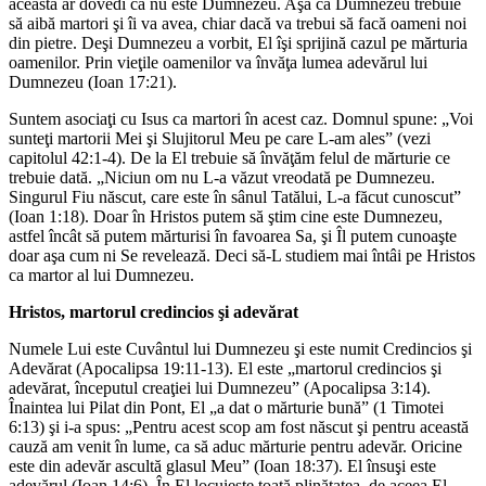
aceasta ar dovedi că nu este Dumnezeu. Aşa că Dumnezeu trebuie
să aibă martori şi îi va avea, chiar dacă va trebui să facă oameni noi
din pietre. Deşi Dumnezeu a vorbit, El îşi sprijină cazul pe mărturia
oamenilor. Prin vieţile oamenilor va învăţa lumea adevărul lui
Dumnezeu (Ioan 17:21).
Suntem asociaţi cu Isus ca martori în acest caz. Domnul spune: „Voi
sunteţi martorii Mei şi Slujitorul Meu pe care L-am ales” (vezi
capitolul 42:1-4). De la El trebuie să învăţăm felul de mărturie ce
trebuie dată. „Niciun om nu L-a văzut vreodată pe Dumnezeu.
Singurul Fiu născut, care este în sânul Tatălui, L-a făcut cunoscut”
(Ioan 1:18). Doar în Hristos putem să ştim cine este Dumnezeu,
astfel încât să putem mărturisi în favoarea Sa, şi Îl putem cunoaşte
doar aşa cum ni Se revelează. Deci să-L studiem mai întâi pe Hristos
ca martor al lui Dumnezeu.
Hristos, martorul credincios şi adevărat
Numele Lui este Cuvântul lui Dumnezeu şi este numit Credincios şi
Adevărat (Apocalipsa 19:11-13). El este „martorul credincios şi
adevărat, începutul creaţiei lui Dumnezeu” (Apocalipsa 3:14).
Înaintea lui Pilat din Pont, El „a dat o mărturie bună” (1 Timotei
6:13) şi i-a spus: „Pentru acest scop am fost născut şi pentru această
cauză am venit în lume, ca să aduc mărturie pentru adevăr. Oricine
este din adevăr ascultă glasul Meu” (Ioan 18:37). El însuşi este
adevărul (Ioan 14:6). În El locuieşte toată plinătatea, de aceea El