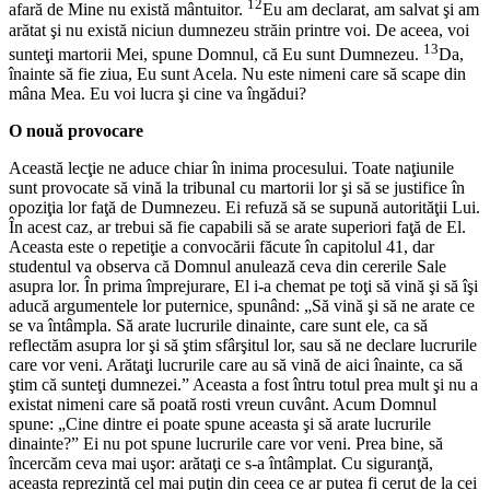
12
afară de Mine nu există mântuitor.
Eu am declarat, am salvat şi am
arătat şi nu există niciun dumnezeu străin printre voi. De aceea, voi
13
sunteţi martorii Mei, spune Domnul, că Eu sunt Dumnezeu.
Da,
înainte să fie ziua, Eu sunt Acela. Nu este nimeni care să scape din
mâna Mea. Eu voi lucra şi cine va îngădui?
O nouă provocare
Această lecţie ne aduce chiar în inima procesului. Toate naţiunile
sunt provocate să vină la tribunal cu martorii lor şi să se justifice în
opoziţia lor faţă de Dumnezeu. Ei refuză să se supună autorităţii Lui.
În acest caz, ar trebui să fie capabili să se arate superiori faţă de El.
Aceasta este o repetiţie a convocării făcute în capitolul 41, dar
studentul va observa că Domnul anulează ceva din cererile Sale
asupra lor. În prima împrejurare, El i-a chemat pe toţi să vină şi să îşi
aducă argumentele lor puternice, spunând: „Să vină şi să ne arate ce
se va întâmpla. Să arate lucrurile dinainte, care sunt ele, ca să
reflectăm asupra lor şi să ştim sfârşitul lor, sau să ne declare lucrurile
care vor veni. Arătaţi lucrurile care au să vină de aici înainte, ca să
ştim că sunteţi dumnezei.” Aceasta a fost întru totul prea mult şi nu a
existat nimeni care să poată rosti vreun cuvânt. Acum Domnul
spune: „Cine dintre ei poate spune aceasta şi să arate lucrurile
dinainte?” Ei nu pot spune lucrurile care vor veni. Prea bine, să
încercăm ceva mai uşor: arătaţi ce s-a întâmplat. Cu siguranţă,
aceasta reprezintă cel mai puţin din ceea ce ar putea fi cerut de la cei