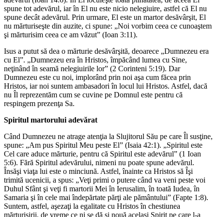
spune tot adevărul, iar în El nu este nicio nelegiuire, astfel că El nu
spune decât adevărul. Prin urmare, El este un martor desăvârşit, El
nu mărturiseşte din auzite, ci spune: „Noi vorbim ceea ce cunoaştem
şi mărturisim ceea ce am văzut” (Ioan 3:11).
Isus a putut să dea o mărturie desăvârşită, deoarece „Dumnezeu era
cu El”. „Dumnezeu era în Hristos, împăcând lumea cu Sine,
neţinând în seamă nelegiuirile lor” (2 Corinteni 5:19). Dar
Dumnezeu este cu noi, implorând prin noi aşa cum făcea prin
Hristos, iar noi suntem ambasadori în locul lui Hristos. Astfel, dacă
nu Îl reprezentăm cum se cuvine pe Domnul este pentru că
respingem prezenţa Sa.
Spiritul martorului adevărat
Când Dumnezeu ne atrage atenţia la Slujitorul Său pe care Îl susţine,
spune: „Am pus Spiritul Meu peste El” (Isaia 42:1). „Spiritul este
Cel care aduce mărturie, pentru că Spiritul este adevărul” (1 Ioan
5:6). Fără Spiritul adevărului, nimeni nu poate spune adevărul.
Însăşi viaţa lui este o minciună. Astfel, înainte ca Hristos să Îşi
trimită ucenicii, a spus: „Veţi primi o putere când va veni peste voi
Duhul Sfânt şi veţi fi martorii Mei în Ierusalim, în toată Iudea, în
Samaria şi în cele mai îndepărtate părţi ale pământului” (Fapte 1:8).
Suntem, astfel, aşezaţi la egalitate cu Hristos în chestiunea
mărturisirii, de vreme ce ni se dă şi nouă acelaşi Spirit pe care l-a