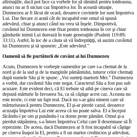
afirmaţiile, dacă pot face ca vorbele lor să rămână pentru totdeauna,
atunci nu ar fi niciun caz împotriva lor. În această situaţie,
Dumnezeu ar fi făcut de ocară, deoarece cuvintele lor sunt împotriva
Lui. Dar fiecare zi arată cât de incapabil este omul să spună
adevărul, chiar şi atunci când nu vrea să înşele. Dimpotrivă,
cuvântul lui Dumnezeu este fixat pentru totdeauna în cer şi chiar
gândurile inimii Lui durează în toate generaţiile (Psalmii 119:89;
33:11). Astfel, în loc de a căuta să vă îndreptăţiţi, să auzim cuvântul
lui Dumnezeu şi să spunem: „Este adevărul.”
Oamenii să fie purtătorii de cuvânt ai lui Dumnezeu
Acum, Dumnezeu le vorbeşte oamenilor pe care i-a chemat de la
nord şi de la sud şi de la marginile pământului, tuturor celor chemaţi
după numele Său şi le spune: „Voi sunteţi martorii Mei.” Dumnezeu
a vorbit, dar cuvântul Său este negat. Caracterul Său a fost pus sub
acuzare. Este evident deci, că El trebuie să aibă pe cineva care să
depună mărturie în favoarea Sa, ca să câştige acest caz. Aceasta nu
este teorie, ci este un fapt real. Dacă nu s-ar găsi nimeni care să
mărturisească pentru Dumnezeu, El şi-ar pierde cazul, deoarece
acuzaţia împotriva Lui este aceea că nu poate salva. El a început
făcându-l pe om şi punându-l ca domn peste pământ. Omul şi-a
pierdut stăpânirea, s-a întors împotriva Celui care îl desemnase să Îl
reprezinte. De aceea, dacă Dumnezeu ar fi fost incapabil să câştige
pe cineva înapoi la El, pentru a fi un martor credincios şi adevărat,