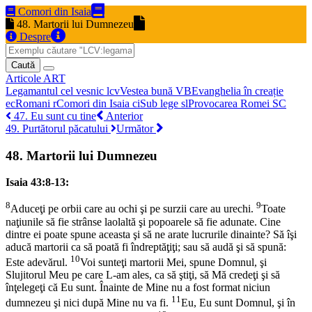
Comori din Isaia
48. Martorii lui Dumnezeu
Despre
Caută
Articole
ART
Legamantul cel vesnic
lcv
Vestea bună
VB
Evanghelia în creație
ec
Romani
r
Comori din Isaia
ci
Sub lege
sl
Provocarea Romei
SC
47. Eu sunt cu tine
Anterior
49. Purtătorul păcatului
Următor
48. Martorii lui Dumnezeu
Isaia 43:8-13:
8
9
Aduceţi pe orbii care au ochi şi pe surzii care au urechi.
Toate
naţiunile să fie strânse laolaltă şi popoarele să fie adunate. Cine
dintre ei poate spune aceasta şi să ne arate lucrurile dinainte? Să îşi
aducă martorii ca să poată fi îndreptăţiţi; sau să audă şi să spună:
10
Este adevărul.
Voi sunteţi martorii Mei, spune Domnul, şi
Slujitorul Meu pe care L-am ales, ca să ştiţi, să Mă credeţi şi să
înţelegeţi că Eu sunt. Înainte de Mine nu a fost format niciun
11
dumnezeu şi nici după Mine nu va fi.
Eu, Eu sunt Domnul, şi în