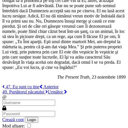
obligat să îi primească pe toţi cei care vin la El, altfel, acuzaţia
împotriva Lui ar fi adevărată. Dar nu se poate pune sub semnul
întrebării dacă Dumnezeu acceptă sau nu pe cineva. El nu lasă acest
lucru nesigur. Adică, El nu dă nimănui vreun motiv de îndoială dacă
îl va primi sau nu. Nu, Dumnezeu însuşi merge şi caută ce este
pierdut. Şi ori de câte ori găseşte vreunul care Îi dezonorează
numele, poate fiind chiar căzut beat într-un şanţ, ca un animal, în loc
să stea în picioare drept, ca un rege, aşa cum îl făcuse El pe om, îi
spune: „Tu Îmi aparţii. Eşti unul dintre martorii Mei, am dreptul la
mărturia ta, pentru că ţi-am dat viaţa Mea.” Şi prin puterea propriei
Lui vieţi, prin puterea prin care El este din veşnicie în veşnicie şi
prin care susţine toate lucrurile, El îşi va arăta caracterul Său
desăvârşit în viaţa acelui om degradat, dacă omul I se va preda. El
spune: „Eu voi lucra, şi cine va îngădui?”
The Present Truth,
23 noiembrie 1899
47. Eu sunt cu tine
Anterior
49. Purtătorul păcatului
Următor
@
Crează cont
Login
Mod afișare: