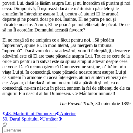
poverii Lui, dacă le lăsăm asupra Lui şi nu încercăm să purtăm şi noi
ceva. Dimpotrivă, Îl uşurează dacă ne mărturisim păcatele şi le
aruncăm în întregime asupra Lui, pentru că atunci El le aruncă
departe şi ne poartă doar pe noi. Înainte, El ne purta pe noi şi
păcatele noastre. Acum, El ne poartă pe noi eliberaţi de păcat. De ce
să nu Îi acordăm Domnului această favoare?
El ne roagă să ne amintim ce a făcut pentru noi. „Să pledăm
împreună”, spune El. În mod literal, „să mergem la tribunal
împreună”. Dacă vom declara adevărul, vom fi îndreptăţiţi, deoarece
adevărul este că El are toate păcatele asupra Lui. Tot ce se cere de la
orice om pentru a fi salvat este să spună simplul adevăr despre ceea
ce vede. Dacă recunoaştem că Dumnezeu ne susţine, că trăim prin
viaţa Lui şi, în consecinţă, toate păcatele noastre sunt asupra Lui şi
că suntem în armonie cu acea înţelegere, atunci suntem eliberaţi de
ele. Aşadar, chiar dacă primul nostru tată a păcătuit şi noi, ca o
consecinţă, ne-am născut în păcat, suntem la fel de eliberaţi de ele ca
singurul Fiu născut al lui Dumnezeu. Ce Mântuitor minunat!
The Present Truth,
30 noiembrie 1899
48. Martorii lui Dumnezeu
Anterior
50. Darul Spiritului
Următor
@