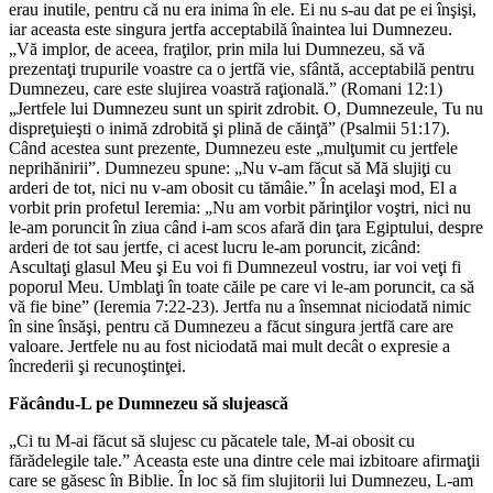
erau inutile, pentru că nu era inima în ele. Ei nu s-au dat pe ei înşişi,
iar aceasta este singura jertfa acceptabilă înaintea lui Dumnezeu.
„Vă implor, de aceea, fraţilor, prin mila lui Dumnezeu, să vă
prezentaţi trupurile voastre ca o jertfă vie, sfântă, acceptabilă pentru
Dumnezeu, care este slujirea voastră raţională.” (Romani 12:1)
„Jertfele lui Dumnezeu sunt un spirit zdrobit. O, Dumnezeule, Tu nu
dispreţuieşti o inimă zdrobită şi plină de căinţă” (Psalmii 51:17).
Când acestea sunt prezente, Dumnezeu este „mulţumit cu jertfele
neprihănirii”. Dumnezeu spune: „Nu v-am făcut să Mă slujiţi cu
arderi de tot, nici nu v-am obosit cu tămâie.” În acelaşi mod, El a
vorbit prin profetul Ieremia: „Nu am vorbit părinţilor voştri, nici nu
le-am poruncit în ziua când i-am scos afară din ţara Egiptului, despre
arderi de tot sau jertfe, ci acest lucru le-am poruncit, zicând:
Ascultaţi glasul Meu şi Eu voi fi Dumnezeul vostru, iar voi veţi fi
poporul Meu. Umblaţi în toate căile pe care vi le-am poruncit, ca să
vă fie bine” (Ieremia 7:22-23). Jertfa nu a însemnat niciodată nimic
în sine însăşi, pentru că Dumnezeu a făcut singura jertfă care are
valoare. Jertfele nu au fost niciodată mai mult decât o expresie a
încrederii şi recunoştinţei.
Făcându-L pe Dumnezeu să slujească
„Ci tu M-ai făcut să slujesc cu păcatele tale, M-ai obosit cu
fărădelegile tale.” Aceasta este una dintre cele mai izbitoare afirmaţii
care se găsesc în Biblie. În loc să fim slujitorii lui Dumnezeu, L-am