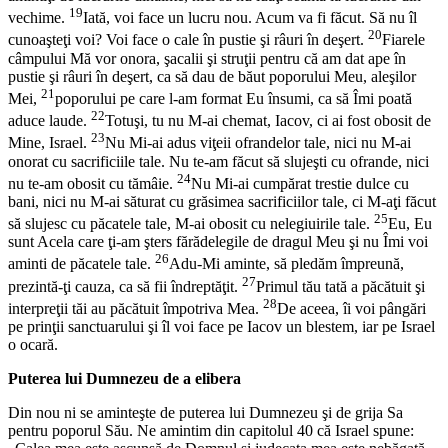
19
vechime.
Iată, voi face un lucru nou. Acum va fi făcut. Să nu îl
20
cunoaşteţi voi? Voi face o cale în pustie şi râuri în deşert.
Fiarele
câmpului Mă vor onora, şacalii şi struţii pentru că am dat ape în
pustie şi râuri în deşert, ca să dau de băut poporului Meu, aleşilor
21
Mei,
poporului pe care l-am format Eu însumi, ca să Îmi poată
22
aduce laude.
Totuşi, tu nu M-ai chemat, Iacov, ci ai fost obosit de
23
Mine, Israel.
Nu Mi-ai adus viţeii ofrandelor tale, nici nu M-ai
onorat cu sacrificiile tale. Nu te-am făcut să slujeşti cu ofrande, nici
24
nu te-am obosit cu tămâie.
Nu Mi-ai cumpărat trestie dulce cu
bani, nici nu M-ai săturat cu grăsimea sacrificiilor tale, ci M-aţi făcut
25
să slujesc cu păcatele tale, M-ai obosit cu nelegiuirile tale.
Eu, Eu
sunt Acela care ţi-am şters fărădelegile de dragul Meu şi nu Îmi voi
26
aminti de păcatele tale.
Adu-Mi aminte, să pledăm împreună,
27
prezintă-ţi cauza, ca să fii îndreptăţit.
Primul tău tată a păcătuit şi
28
interpreţii tăi au păcătuit împotriva Mea.
De aceea, îi voi pângări
pe prinţii sanctuarului şi îl voi face pe Iacov un blestem, iar pe Israel
o ocară.
Puterea lui Dumnezeu de a elibera
Din nou ni se aminteşte de puterea lui Dumnezeu şi de grija Sa
pentru poporul Său. Ne amintim din capitolul 40 că Israel spune: