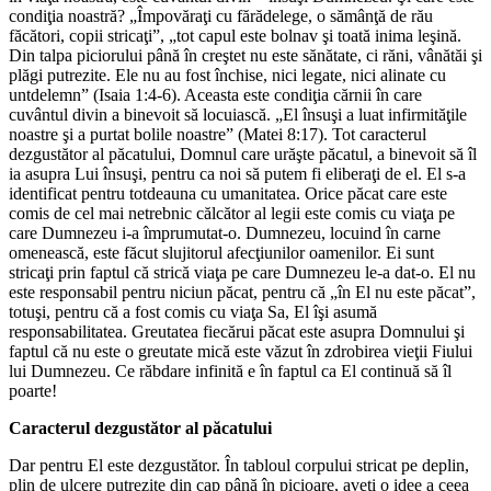
condiţia noastră? „Împovăraţi cu fărădelege, o sămânţă de rău
făcători, copii stricaţi”, „tot capul este bolnav şi toată inima leşină.
Din talpa piciorului până în creştet nu este sănătate, ci răni, vânătăi şi
plăgi putrezite. Ele nu au fost închise, nici legate, nici alinate cu
untdelemn” (Isaia 1:4-6). Aceasta este condiţia cărnii în care
cuvântul divin a binevoit să locuiască. „El însuşi a luat infirmităţile
noastre şi a purtat bolile noastre” (Matei 8:17). Tot caracterul
dezgustător al păcatului, Domnul care urăşte păcatul, a binevoit să îl
ia asupra Lui însuşi, pentru ca noi să putem fi eliberaţi de el. El s-a
identificat pentru totdeauna cu umanitatea. Orice păcat care este
comis de cel mai netrebnic călcător al legii este comis cu viaţa pe
care Dumnezeu i-a împrumutat-o. Dumnezeu, locuind în carne
omenească, este făcut slujitorul afecţiunilor oamenilor. Ei sunt
stricaţi prin faptul că strică viaţa pe care Dumnezeu le-a dat-o. El nu
este responsabil pentru niciun păcat, pentru că „în El nu este păcat”,
totuşi, pentru că a fost comis cu viaţa Sa, El îşi asumă
responsabilitatea. Greutatea fiecărui păcat este asupra Domnului şi
faptul că nu este o greutate mică este văzut în zdrobirea vieţii Fiului
lui Dumnezeu. Ce răbdare infinită e în faptul ca El continuă să îl
poarte!
Caracterul dezgustător al păcatului
Dar pentru El este dezgustător. În tabloul corpului stricat pe deplin,
plin de ulcere putrezite din cap până în picioare, aveţi o idee a ceea