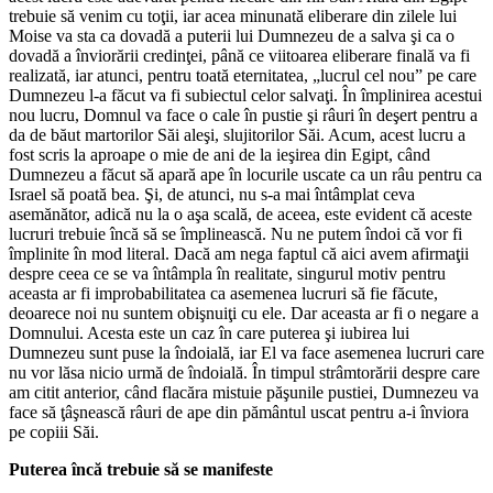
trebuie să venim cu toţii, iar acea minunată eliberare din zilele lui
Moise va sta ca dovadă a puterii lui Dumnezeu de a salva şi ca o
dovadă a înviorării credinţei, până ce viitoarea eliberare finală va fi
realizată, iar atunci, pentru toată eternitatea, „lucrul cel nou” pe care
Dumnezeu l-a făcut va fi subiectul celor salvaţi. În împlinirea acestui
nou lucru, Domnul va face o cale în pustie şi râuri în deşert pentru a
da de băut martorilor Săi aleşi, slujitorilor Săi. Acum, acest lucru a
fost scris la aproape o mie de ani de la ieşirea din Egipt, când
Dumnezeu a făcut să apară ape în locurile uscate ca un râu pentru ca
Israel să poată bea. Şi, de atunci, nu s-a mai întâmplat ceva
asemănător, adică nu la o aşa scală, de aceea, este evident că aceste
lucruri trebuie încă să se împlinească. Nu ne putem îndoi că vor fi
împlinite în mod literal. Dacă am nega faptul că aici avem afirmaţii
despre ceea ce se va întâmpla în realitate, singurul motiv pentru
aceasta ar fi improbabilitatea ca asemenea lucruri să fie făcute,
deoarece noi nu suntem obişnuiţi cu ele. Dar aceasta ar fi o negare a
Domnului. Acesta este un caz în care puterea şi iubirea lui
Dumnezeu sunt puse la îndoială, iar El va face asemenea lucruri care
nu vor lăsa nicio urmă de îndoială. În timpul strâmtorării despre care
am citit anterior, când flacăra mistuie păşunile pustiei, Dumnezeu va
face să ţâşnească râuri de ape din pământul uscat pentru a-i înviora
pe copiii Săi.
Puterea încă trebuie să se manifeste