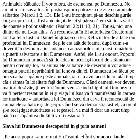
Animalele sălbatice Îl vor onora, de asemenea, pe Dumnezeu. Ne
amintim că Isus a fost în pustia ispitirii patruzeci de zile cu animale
sălbatice (Marcu 1:2, 13). Ele L-au înconjurat, şi-au deschis gurile
larg asupra Lui, a fost ameninţat de lei şi părea că era să fie azvârlit
de coarnele boilor sălbatici (Psalmii 22:11-13, 21). Totuşi, nici una
dintre ele nu L-au atins. Au recunoscut în El autoritatea Creatorului
lor. La fel a fost cu Daniel în groapa cu lei. Refuzul lor de a face rău
profetului lui Dumnezeu, deşi le era atât de foame, după cum s-a
dovedit în devorarea instantanee a acuzatorilor lui, a fost o mărturie
a puterii salvatoare a lui Dumnezeu. Astfel, ele L-au onorat. Poporul
lui Dumnezeu urmează să fie adus în aceleaşi locuri de strâmtoare
pentru credinţa lor, iar animalele sălbatice ale deşertului vor aduce
omagiu puterii neprihănirii lui Iehova din el. Dumnezeu l-a făcut pe
om să aibă stăpânire peste animale, iar el a avut acest lucru atât timp
cât a rămas în loialitate faţă de Dumnezeu. Când oamenii vor deveni
martori desăvârşiţi pentru Dumnezeu – când chipul lui Dumnezeu
va fi perfect restaurat în ei şi viaţa lui Isus va fi manifestată în carnea
lor muritoare – autoritatea lui Dumnezeu din ei va fi recunoscută de
animalele sălbatice şi de şerpi. Când se va demonstra, astfel, că omul
şi-a recâştigat autoritatea sa regească, va mai fi doar un scurt timp
până ce stăpânirea dintâi îi va fi restaurată.
Slava lui Dumnezeu descoperită în şi prin oameni
„Pe acest popor l-am format Eu însumi, ei Îmi vor aduce laude.”