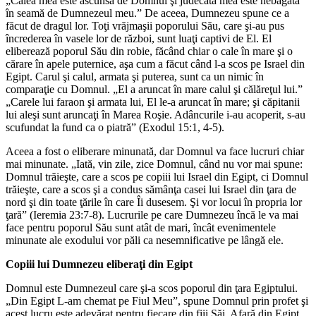
„Calea mea este ascunsă de Domnul şi judecata mea este nebăgată
în seamă de Dumnezeul meu.” De aceea, Dumnezeu spune ce a
făcut de dragul lor. Toţi vrăjmaşii poporului Său, care şi-au pus
încrederea în vasele lor de război, sunt luaţi captivi de El. El
eliberează poporul Său din robie, făcând chiar o cale în mare şi o
cărare în apele puternice, aşa cum a făcut când l-a scos pe Israel din
Egipt. Carul şi calul, armata şi puterea, sunt ca un nimic în
comparaţie cu Domnul. „El a aruncat în mare calul şi călăreţul lui.”
„Carele lui faraon şi armata lui, El le-a aruncat în mare; şi căpitanii
lui aleşi sunt aruncaţi în Marea Roşie. Adâncurile i-au acoperit, s-au
scufundat la fund ca o piatră” (Exodul 15:1, 4-5).
Aceea a fost o eliberare minunată, dar Domnul va face lucruri chiar
mai minunate. „Iată, vin zile, zice Domnul, când nu vor mai spune:
Domnul trăieşte, care a scos pe copiii lui Israel din Egipt, ci Domnul
trăieşte, care a scos şi a condus sămânţa casei lui Israel din ţara de
nord şi din toate ţările în care Îi dusesem. Şi vor locui în propria lor
ţară” (Ieremia 23:7-8). Lucrurile pe care Dumnezeu încă le va mai
face pentru poporul Său sunt atât de mari, încât evenimentele
minunate ale exodului vor păli ca nesemnificative pe lângă ele.
Copiii lui Dumnezeu eliberaţi din Egipt
Domnul este Dumnezeul care şi-a scos poporul din ţara Egiptului.
„Din Egipt L-am chemat pe Fiul Meu”, spune Domnul prin profet şi
acest lucru este adevărat pentru fiecare din fiii Săi. Afară din Egipt