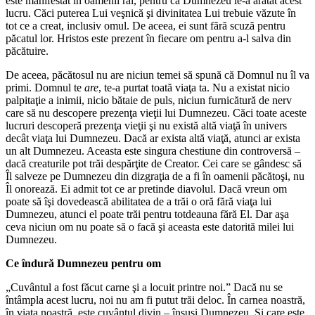
este manifestat în oamenii răi, pentru că Dumnezeu le-a arătat acest
lucru. Căci puterea Lui veşnică şi divinitatea Lui trebuie văzute în
tot ce a creat, inclusiv omul. De aceea, ei sunt fără scuză pentru
păcatul lor. Hristos este prezent în fiecare om pentru a-l salva din
păcătuire.
De aceea, păcătosul nu are niciun temei să spună că Domnul nu îl va
primi. Domnul te
are
, te-a purtat toată viaţa ta. Nu a existat nicio
palpitaţie a inimii, nicio bătaie de puls, niciun furnicătură de nerv
care să nu descopere prezenţa vieţii lui Dumnezeu. Căci toate aceste
lucruri descoperă prezenţa vieţii şi nu există altă viaţă în univers
decât viaţa lui Dumnezeu. Dacă ar exista altă viaţă, atunci ar exista
un alt Dumnezeu. Aceasta este singura chestiune din controversă –
dacă creaturile pot trăi despărţite de Creator. Cei care se gândesc să
Îl salveze pe Dumnezeu din dizgraţia de a fi în oamenii păcătoşi, nu
Îl onorează. Ei admit tot ce ar pretinde diavolul. Dacă vreun om
poate să îşi dovedească abilitatea de a trăi o oră fără viaţa lui
Dumnezeu, atunci el poate trăi pentru totdeauna fără El. Dar aşa
ceva niciun om nu poate să o facă şi aceasta este datorită milei lui
Dumnezeu.
Ce îndură Dumnezeu pentru om
„Cuvântul a fost făcut carne şi a locuit printre noi.” Dacă nu se
întâmpla acest lucru, noi nu am fi putut trăi deloc. În carnea noastră,
în viaţa noastră, este cuvântul divin – însuşi Dumnezeu. Şi care este