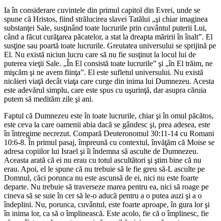
Ia în considerare cuvintele din primul capitol din Evrei, unde se
spune că Hristos, fiind strălucirea slavei Tatălui „şi chiar imaginea
substanţei Sale, susţinând toate lucrurile prin cuvântul puterii Lui,
când a făcut curăţarea păcatelor, a stat la dreapta măririi în înalt”. El
susţine sau poartă toate lucrurile. Greutatea universului se sprijină pe
El. Nu există niciun lucru care să nu fie susţinut la locul lui de
puterea vieţii Sale. „În El consistă toate lucrurile” şi „în El trăim, ne
mişcăm şi ne avem fiinţa”. El este sufletul universului. Nu există
nicăieri viaţă decât viaţa care curge din inima lui Dumnezeu. Acesta
este adevărul simplu, care este spus cu uşurinţă, dar asupra căruia
putem să medităm zile şi ani.
Faptul că Dumnezeu este în toate lucrurile, chiar şi în omul păcătos,
este ceva la care oamenii abia dacă se gândesc şi, prea adesea, este
în întregime necrezut. Compară Deuteronomul 30:11-14 cu Romani
10:6-8. În primul pasaj, împreună cu contextul, învăţăm că Moise se
adresa copiilor lui Israel şi îi îndemna să asculte de Dumnezeu.
Aceasta arată că ei nu erau cu totul ascultători şi ştim bine că nu
erau. Apoi, el le spune că nu trebuie să le fie greu să-L asculte pe
Domnul, căci porunca nu este ascunsă de ei, nici nu este foarte
departe. Nu trebuie să traverseze marea pentru ea, nici să roage pe
cineva să se suie în cer să le-o aducă pentru a o putea auzi şi a o
îndeplini. Nu, porunca, cuvântul, este foarte aproape, în gura lor şi
în inima lor, ca să o împlinească. Este acolo, fie că o împlinesc, fie