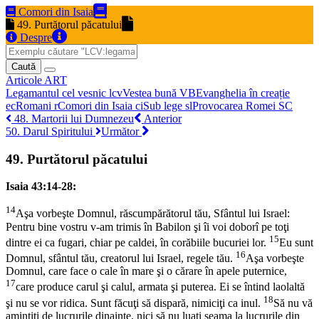
Comori din Isaia
49. Purtătorul păcatului
Despre
Caută
Articole
ART
Legamantul cel vesnic
lcv
Vestea bună
VB
Evanghelia în creație
ec
Romani
r
Comori din Isaia
ci
Sub lege
sl
Provocarea Romei
SC
48. Martorii lui Dumnezeu
Anterior
50. Darul Spiritului
Următor
49. Purtătorul păcatului
Isaia 43:14-28:
14
Aşa vorbeşte Domnul, răscumpărătorul tău, Sfântul lui Israel:
Pentru bine vostru v-am trimis în Babilon şi îi voi doborî pe toţi
15
dintre ei ca fugari, chiar pe caldei, în corăbiile bucuriei lor.
Eu sunt
16
Domnul, sfântul tău, creatorul lui Israel, regele tău.
Aşa vorbeşte
Domnul, care face o cale în mare şi o cărare în apele puternice,
17
care produce carul şi calul, armata şi puterea. Ei se întind laolaltă
18
şi nu se vor ridica. Sunt făcuţi să dispară, nimiciţi ca inul.
Să nu vă
amintiţi de lucrurile dinainte, nici să nu luaţi seama la lucrurile din