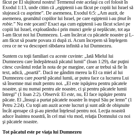
făcut pe El slujitorul nostru! Termenul este acelaşi cu cel folosit în
Exodul 1:13, unde citim că „egiptenii i-au făcut pe copiii lui Israel să
slujească cu asprime”. De asemenea, Exodul 6:5: „Am auzit, de
asemenea, geamătul copiilor lui Israel, pe care egiptenii i-au
ţinut în
robie
.” Nu este şocant? Exact aşa cum egiptenii i-au făcut sclavi pe
copiii lui Israel, exploatându-i prin munci grele şi neplăcute, tot aşa
I-am făcut noi lui Dumnezeu. L-am încărcat cu păcatele noastre şi L-
am făcut să poarte povara zi după zi. Acum începem să înţelegem
ceea ce ne va descoperi răbdarea infinită a lui Dumnezeu.
Suntem cu toţii familiari cu aceste cuvinte: „Iată Mielul lui
Dumnezeu care îndepărtează păcatul lumii” (Ioan 1:29), dar puţini
citesc cuvântul redat în nota de pe margine, care ar trebui să fie în
text, adică, „poartă”. Dacă ne gândim mereu la El ca miel al lui
Dumnezeu care
poartă
păcatul lumii, ar putea face ca lucrarea Lui
să însemne mai mult pentru noi. „El este ispăşirea pentru păcatele
noastre, şi nu numai pentru ale noastre, ci şi pentru păcatele lumii
întregi” (1 Ioan 2:2). Observă: El
este
, nu, El face ispăşire pentru
păcate. El „însuşi a purtat păcatele noastre în trupul Său pe lemn” (1
Petru 2:24). Cu toţii am auzit aceste lucruri şi sunt atât de obişnuite
încât aproape că şi-au pierdut înţelesul pentru noi. Lecţia noastră
aduce înaintea noastră, în cel mai viu mod, relaţia Domnului cu noi
şi păcatele noastre.
Tot păcatul este pe viaţa lui Dumnezeu