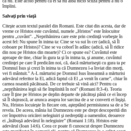
că nu. Este acolo pentru ca ei să nu aibă nicio scuză pentru a nu o
împlini.
Salvaţi prin viaţă
Citeşte acum textul paralel din Romani. Este citat din acesta, dar de
vreme ce Hristos este cuvântul, numele „Hristos” este înlocuitor
pentru „cuvânt”. „Neprihănirea care este prin credinţă vorbeşte în
acest fel: Nu spune în inima ta: Cine se va sui în cer (adică, să Îl
coboare pe Hristos)? Cine se va coborî în adânc (adică, să Îl ridice
din nou pe Hristos din moarte)? Ci ce spune ea? Cuvântul este
aproape de tine, chiar în gura ta şi în inima ta, şi anume, cuvântul
credinţei pe care îl predicăm noi, că, dacă mărturiseşti cu gura ta pe
Domnul Isus şi crezi în inima ta că Dumnezeu l-a înviat din morţi,
vei fi mântuit.” A-L mărturisi pe Domnul Isus înseamnă a mărturisi
adevărul referitor la El, adică faptul că El „a venit în carne”, chiar în
carnea noastră păcătoasă. De ce trebuie să vină aici? Pentru ca
„neprihănirea legii să fie împlinită în noi” (Romani 8:3-4). Teoria
care Îl ţine pe Hristos pe deplin departe de păcătoşi până ce ei încep
să Îl slujească, ar arunca asupra lor sarcina de a se converti ei înşişi.
Nu, Hristos locuieşte în fiecare om, aşteptând permisiunea sa de a Se
revela. De aceea, mânia lui Dumnezeu este pe drept descoperită din
cer împotriva oricărei nelegiuiri şi nedreptăţi a oamenilor, deoarece
ei „înăbuşă adevărul în nelegiuire” (Romani 1:18). Hristos este
adevărul (Ioan 14:6). Ceea ce poate fi cunoscut despre Dumnezeu