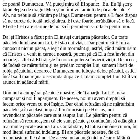
ce poartă Dumnezeu. Vă puteţi mira că El spune: „Eu, Eu îţi şterg
fărădelegea de dragul Meu şi nu îmi voi aminti de păcatele tale”?
Ah, nu trebuie să stăruim pe lângă Dumnezeu pentru a-L face dispus
să ne cureţe de toată nelegiuirea. El este foarte nerăbdător să o facă.
El este Cel care stăruie de noi să îi permitem să o facă pentru noi.
Da, şi Hristos a făcut prin El însuşi curăţarea păcatelor. Cu toate
păcatele lumii asupra Lui, El şi-a dat viaţa. Dar pentru că El nu a
cunoscut niciun păcat, a ieşit din mormânt şi, astfel, când mărturisim
că Hristos a venit în carnea noastră, putem şti că El a fost înviat din
moarte, astfel că El trăieşte în noi cu puterea învierii vieţii. De aceea,
de îndată ce mărturisim şi ne predăm complet Lui, suntem liberi de
robia păcatului, deoarece Dumnezeu nu iubeşte deloc păcatul, astfel
încât să îl mai reţină o secundă după ce I-l dăm complet Lui. El îl va
arunca în adâncul mării.
Domnul a cumpărat păcatele noastre, ele îi aparţin Lui. El ne-a
cumpărat şi noi Îi aparţinem. De aceea, noi nu avem dreptul să
facem orice vrem cu noi înşine. Dar când refuzăm să ne mărturisim
păcatele şi în acelaşi timp să Îl mărturisim pe Hristos, noi
revendicăm păcatele care sunt asupra Lui. Le păstrăm pentru că
refuzăm să recunoaştem că ele sunt păcate şi continuăm să adăugăm
mai multe păcate asupra Lui. Cu răbdare, El totuşi rămâne cu noi, în
mod literal suferind îndelung. El are păcatele noastre, fie că
recunoaştem, fie că nu. De aceea, nu adaugă nici măcar o fărâmă