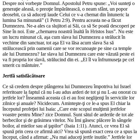
Despre noi vorbeşte Domnul. Apostolul Petru spune: „Voi sunteţi o
generaţie aleasă, o preoţie împărătească, o neam sfânt, un popor
deosebit, ca să aduceţi laude Celui ce v-a chemat din întuneric la
lumina Sa minunată” (1 Petru 2:9). Pentru aceasta ne-a făcut
Dumnezeu. Ne-a ales ca slujitori ai Săi, ca să Se poată descoperi pe
Sine în noi. Este „chemarea noastră înaltă în Hristos Isus”. Nu este
un lucru minunat că, aşa cum slava lui Dumnezeu a strălucit în
vechime din sanctuar, tot aşa El va lăsa acum slava Sa să
strălucească prin oamenii care se vor recunoaşte pe sine ca temple
ale lui Dumnezeu? Iar slava lui Dumnezeu care este văzută peste ei
va fi propria lor slavă, strălucind din ei. „El îl va înfrumuseţa pe cel
smerit cu mântuire.”
Jertfă satisfăcătoare
Ce să credem despre plângerea lui Dumnezeu împotriva lui Israel
referitoare la faptul că nu I-au adus arderi de tot şi nu L-au onorat cu
jertfele lor? Înseamnă aceasta că ei au fost neglijenţi în serviciile lor
zilnice şi anuale? Nicidecum. Aminteşte-ţi ce le-a spus El chiar la
începutul profeţiei lui Isaia: „Care este scopul mulţimii jertfelor
voastre pentru Mine? zice Domnul. Sunt sătul de arderile de tot ale
berbecilor şi de grăsimea vitelor. Nu Îmi găsesc plăcere în sângele
boilor, al mieilor sau al ţapilor” (Isaia 1:11). Atunci, ce vrea El să
spună prin ceea ce afirmă aici? Vrea să spună exact ceea ce a spus la
început, când a afirmat: „Nu mai aduceţi jertfe inutile.” Jertfele lor