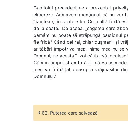
Capitolul precedent ne-a prezentat priveli
elibereze. Aici avem menţionat că nu vor fu
înaintea şi în spatele lor. Cu multă forţă e
de la spate.” De aceea, „săgeata care zboa
pământ nu poate să străpungă bastionul pe 
fie frică? Când cei răi, chiar duşmanii şi v
ar tăbărî împotriva mea, inima mea nu se v
Domnul, pe acesta îl voi căuta: să locuiesc 
Căci în timpul strâmtorării, mă va ascunde 
meu va fi înălţat deasupra vrăjmaşilor din
Domnului.”
63. Puterea care salvează