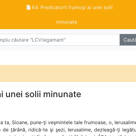
64. Predicatorii frumoşi ai unei solii
minunate
Caut
i unei solii minunate
a ta, Sioane, pune-ţi veşmintele tale frumoase, o, Ierusalime
 de ţărână, ridică-te şi şezi, Ierusalime, dezleagă-ţi legătur
4