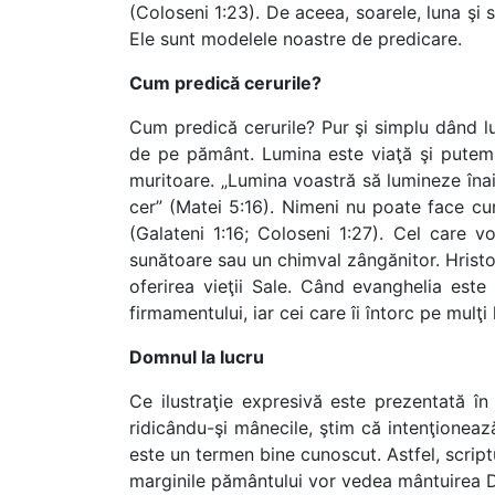
(Coloseni 1:23). De aceea, soarele, luna şi 
Ele sunt modelele noastre de predicare.
Cum predică cerurile?
Cum predică cerurile? Pur şi simplu dând l
de pe pământ. Lumina este viaţă şi putem d
muritoare. „Lumina voastră să lumineze înai
cer” (Matei 5:16). Nimeni nu poate face cu
(Galateni 1:16; Coloseni 1:27). Cel care 
sunătoare sau un chimval zângănitor. Hristos 
oferirea vieţii Sale. Când evanghelia este 
firmamentului, iar cei care îi întorc pe mulţi
Domnul la lucru
Ce ilustraţie expresivă este prezentată în
ridicându-şi mânecile, ştim că intenţioneaz
este un termen bine cunoscut. Astfel, script
marginile pământului vor vedea mântuirea D