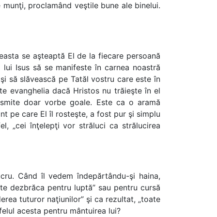
e munţi, proclamând veştile bune ale binelui.
easta se aşteaptă El de la fiecare persoană
 lui Isus să se manifeste în carnea noastră
şi să slăvească pe Tatăl vostru care este în
e evanghelia dacă Hristos nu trăieşte în el
ransmite doar vorbe goale. Este ca o aramă
t pe care El îl rosteşte, a fost pur şi simplu
, „cei înţelepţi vor străluci ca strălucirea
lucru. Când îl vedem îndepărtându-şi haina,
A te dezbrăca pentru luptă” sau pentru cursă
ea tuturor naţiunilor” şi ca rezultat, „toate
lul acesta pentru mântuirea lui?