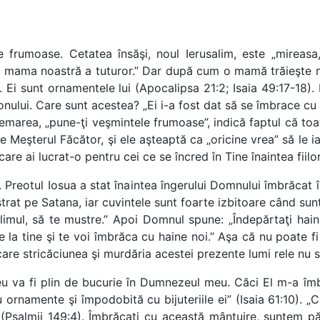
frumoase. Cetatea însăşi, noul Ierusalim, este „mireasa, 
ste mama noastră a tuturor.” Dar după cum o mamă trăieşte n
lui. Ei sunt ornamentele lui (Apocalipsa 21:2; Isaia 49:17-18
nului. Care sunt acestea? „Ei i-a fost dat să se îmbrace cu in
hemarea, „pune-ţi veşmintele frumoase”, indică faptul că toa
re Meşterul Făcător, şi ele aşteaptă ca „oricine vrea” să le
are ai lucrat-o pentru cei ce se încred în Tine înaintea fiilo
. Preotul Iosua a stat înaintea îngerului Domnului îmbrăcat
trat pe Satana, iar cuvintele sunt foarte izbitoare când su
imul, să te mustre.” Apoi Domnul spune: „Îndepărtaţi hainel
e la tine şi te voi îmbrăca cu haine noi.” Aşa că nu poate f
are stricăciunea şi murdăria acestei prezente lumi rele nu s
u va fi plin de bucurie în Dumnezeul meu. Căci El m-a îmb
 ornamente şi împodobită cu bijuteriile ei” (Isaia 61:10). „
(Psalmii 149:4). Îmbrăcaţi cu această mântuire, suntem păz