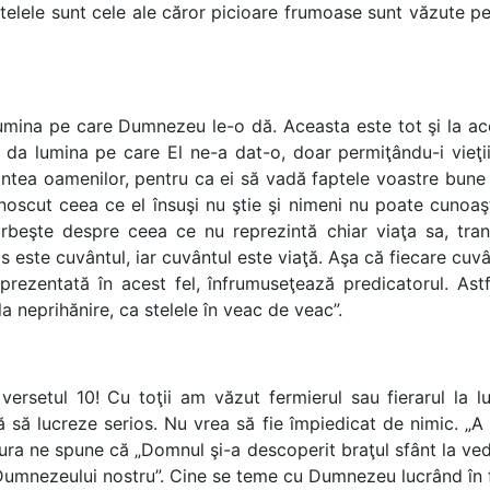
stelele sunt cele ale căror picioare frumoase sunt văzute p
umina pe care Dumnezeu le-o dă. Aceasta este tot şi la ac
a lumina pe care El ne-a dat-o, doar permiţându-i vieţii
ntea oamenilor, pentru ca ei să vadă faptele voastre bune 
noscut ceea ce el însuşi nu ştie şi nimeni nu poate cunoaşt
vorbeşte despre ceea ce nu reprezintă chiar viaţa sa, t
este cuvântul, iar cuvântul este viaţă. Aşa că fiecare cuvân
prezentată în acest fel, înfrumuseţează predicatorul. Astfel
 la neprihănire, ca stelele în veac de veac”.
 versetul 10! Cu toţii am văzut fermierul sau fierarul la 
ă să lucreze serios. Nu vrea să fie împiedicat de nimic. „
ura ne spune că „Domnul şi-a descoperit braţul sfânt la veder
umnezeului nostru”. Cine se teme cu Dumnezeu lucrând în fe