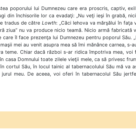
ştea poporului lui Dumnezeu care era proscris, captiv, exil
gi din închisorile lor ca evadaţi: „Nu veţi ieşi în grabă, n
ste tradus de către
Lowth
: „Căci Iehova va mărşălui în faţa 
ră ziua” nu va produce nicio teamă. Nicio armă fabricată v
care îl face prezenţa lui Dumnezeu pentru poporul Său. „D
răjmaşii mei au venit asupra mea să îmi mănânce carnea, s-a
a teme. Chiar dacă război s-ar ridica împotriva mea, voi fi
în casa Domnului toate zilele vieţii mele, ca să privesc fru
în cortul Său, în locul tainic al tabernacolului Său mă va
 jurul meu. De aceea, voi oferi în tabernacolul Său jertfe