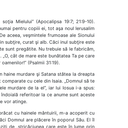
soţia Mielului” (Apocalipsa 19:7; 21:9-10).
umai pentru copiii ei, tot aşa noul Ierusalim
). De aceea, veşmintele frumoase ale Sionului
 subţire, curat şi alb. Căci inul subţire este
te sunt pregătite. Nu trebuie să le fabricăm,
 ia. „O, cât de mare este bunătatea Ta pe care
r oamenilor!” (Psalmii 31:19).
 în haine murdare şi Satana stătea la dreapta
nt comparate cu cele din Isaia. „Domnul să te
e murdare de la el”, iar lui Iosua i-a spus:
i îndoială referitoar la ce anume sunt aceste
e vor atinge.
răcat cu hainele mântuirii, m-a acoperit cu
Căci Domnul are plăcere în poporul Său. El îl
iţi de „stricăciunea care este în lume prin