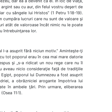
eu, dar ea a devenit ca el. În loc de viaţă,
 argint sau cu aur, din felul vostru deşert de
iar cu sângele lui Hristos” (1 Petru 1:18-19).
em cumpăra lucruri care nu sunt de valoare şi
uri atât de valoroase încât nimic nu le poate
u întrebuinţarea lor.
-a asuprit fără niciun motiv.” Aminteşte-ţi
nă cu tot poporul erau în cea mai mare datorie
t nespus şi „s-a ridicat un nou rege care nu îl
nu aveau nicio consideraţie faţă de tradiţiile
în Egipt, poporul lui Dumnezeu a fost asuprit
driei, a obrăzniciei arogante împotriva lui
te în ambele ţări. Prin urmare, eliberarea
(Osea 11:1).