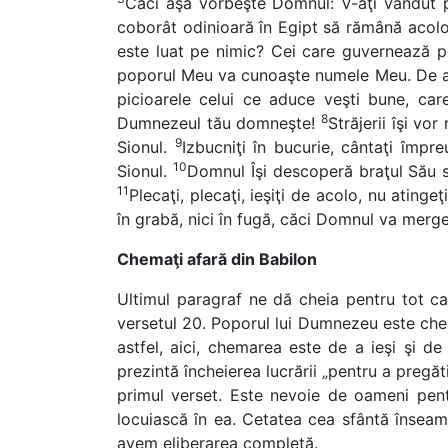
Căci aşa vorbeşte Domnul: V-aţi vândut p
coborât odinioară în Egipt să rămână acolo, 
este luat pe nimic? Cei care guvernează pe
poporul Meu va cunoaşte numele Meu. De ace
picioarele celui ce aduce veşti bune, car
8
Dumnezeul tău domneşte!
Străjerii îşi v
9
Sionul.
Izbucniţi în bucurie, cântaţi împr
10
Sionul.
Domnul Îşi descoperă braţul Său s
11
Plecaţi, plecaţi, ieşiţi de acolo, nu atingeţ
în grabă, nici în fugă, căci Domnul va merge 
Chemaţi afară din Babilon
Ultimul paragraf ne dă cheia pentru tot ca
versetul 20. Poporul lui Dumnezeu este chemat
astfel, aici, chemarea este de a ieşi şi d
prezintă încheierea lucrării „pentru a pregă
primul verset. Este nevoie de oameni pent
locuiască în ea. Cetatea cea sfântă înseamn
avem eliberarea completă.