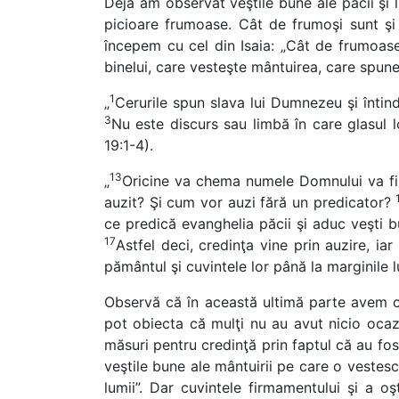
Deja am observat veştile bune ale păcii şi l
picioare frumoase. Cât de frumoşi sunt ş
începem cu cel din Isaia: „Cât de frumoase
binelui, care vesteşte mântuirea, care spune
1
„
Cerurile spun slava lui Dumnezeu şi întind
3
Nu este discurs sau limbă în care glasul l
19:1-4).
13
„
Oricine va chema numele Domnului va fi
auzit? Şi cum vor auzi fără un predicator?
ce predică evanghelia păcii şi aduc veşti 
17
Astfel deci, credinţa vine prin auzire, i
pământul şi cuvintele lor până la marginile 
Observă că în această ultimă parte avem c
pot obiecta că mulţi nu au avut nicio ocaz
măsuri pentru credinţă prin faptul că au fost
veştile bune ale mântuirii pe care o vestesc
lumii”. Dar cuvintele firmamentului şi a o