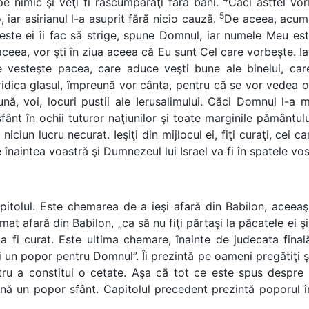
e nimic şi veţi fi răscumpăraţi fără bani.
Căci astfel v
5
iar asirianul l-a asuprit fără nicio cauză.
De aceea, acum
ste ei îi fac să strige, spune Domnul, iar numele Meu este
ea, vor şti în ziua aceea că Eu sunt Cel care vorbeşte. Ia
e vesteşte pacea, care aduce veşti bune ale binelui, car
or ridica glasul, împreună vor cânta, pentru că se vor vede
eună, voi, locuri pustii ale Ierusalimului. Căci Domnul l-
fânt în ochii tuturor naţiunilor şi toate marginile pământu
i niciun lucru necurat. Ieşiţi din mijlocul ei, fiţi curaţi, cei
înaintea voastră şi Dumnezeul lui Israel va fi în spatele vos
pitolul. Este chemarea de a ieşi afară din Babilon, aceea
 afară din Babilon, „ca să nu fiţi părtaşi la păcatele ei şi 
e a fi curat. Este ultima chemare, înainte de judecata fina
ti un popor pentru Domnul”. Îi prezintă pe oameni pregătiţi
ru a constitui o cetate. Aşa că tot ce este spus despre S
ă un popor sfânt. Capitolul precedent prezintă poporul în c