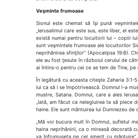
Veşminte frumoase
Sionul este chemat să îşi pună veşmintele 
„Ierusalimul care este sus, este liber, el e
există numai pentru locuitorii lui – copiii 
sunt veşmintele frumoase ale locuitorilor Sio
neprihănirea sfinţilor” (Apocalipsa 19:8). C
ele au fost ţesute în războiul cerului de căt
ai întins-o pentru cei ce se tem de Tine, pe c
În legătură cu aceasta citeşte Zaharia 3:1-5
lui ca să i se împotrivească. Domnul l-a mus
mustre, Satana. Domnul, care a ales Ierusal
„Iată, am făcut ca nelegiuirea ta să plece d
haine. Ele sunt mântuirea lui Dumnezeu de c
„Mă voi bucura mult în Domnul, sufletul me
haina neprihănirii, ca o mireasă decorată cu
va înfrumuseţa pe cel smerit cu mântuire” 