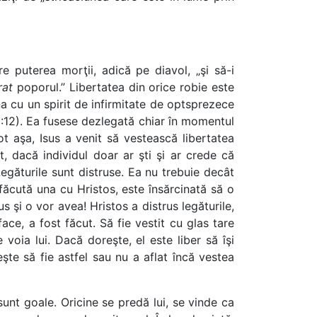
e puterea morţii, adică pe diavol, „şi să-i
rat
poporul.” Libertatea din orice robie este
a cu un spirit de infirmitate de optsprezece
 13:12). Ea fusese dezlegată chiar în momentul
ot aşa, Isus a venit să vestească libertatea
, dacă individul doar ar şti şi ar crede că
 Legăturile sunt distruse. Ea nu trebuie decât
 făcută una cu Hristos, este însărcinată să o
s şi o vor avea! Hristos a distrus legăturile,
ace, a fost făcut. Să fie vestit cu glas tare
oia lui. Dacă doreşte, el este liber să îşi
eşte să fie astfel sau nu a aflat încă vestea
sunt goale. Oricine se predă lui, se vinde ca