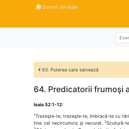
Comori din Isaia
63. Puterea care salvează
64. Predicatorii frumoşi a
Isaia 52:1-12:
1
Trezeşte-te, trezeşte-te, îmbracă-te cu tări
2
tine cel necircumcis şi necurat.
Scutură-te
3