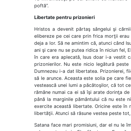
poftă”.
Libertate pentru prizonieri
Hristos a devenit părtaş sângelui şi cărni
elibereze pe cei care prin frica morţii erau 
deja a lor. Să ne amintim că, atunci când I
ani şi care nu se putea ridica în niciun fel,
în care era aplecată, Isus doar i-a vestit 
prizonierilor. Nu este nicio legătură pest
Dumnezeu i-a dat libertatea. Prizonierei, fii
să le arunce. Aceasta este solia pe care fie
vestească unei lumi a păcătoşilor, că tot ce 
rămâne numai ca ei să îşi arate dorinţa de a
până la marginile pământului că nu este ni
exercite această libertate. Oricine este în 
libertăţii. Atunci să răsune vestea peste tot,
Satana face mari promisiuni, dar el nu le îm