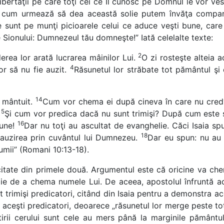
ibertăţii pe care toţi cei ce Îl cunosc pe Domnul le vor ve
i cum urmează să dea această solie putem învăţa comparân
 sunt pe munţi picioarele celui ce aduce veşti bune, car
 Sionului: Dumnezeul tău domneşte!” Iată celelalte texte:
2
erea lor arată lucrarea mâinilor Lui.
O zi rosteşte alteia a
4
or să nu fie auzit.
Răsunetul lor străbate tot pământul şi 
14
 mântuit.
Cum vor chema ei după cineva în care nu cred
15
Şi cum vor predica dacă nu sunt trimişi? După cum este s
16
bune!
Dar nu toţi au ascultat de evanghelie. Căci Isaia s
18
ar auzirea prin cuvântul lui Dumnezeu.
Dar eu spun: nu au 
lumii” (Romani 10:13-18).
itate din primele două. Argumentul este că oricine va che
ie de a chema numele Lui. De aceea, apostolul înfruntă ac
 trimişi predicatori, citând din Isaia pentru a demonstra acest
 aceşti predicatori, deoarece „răsunetul lor merge peste to
ştirii cerului sunt cele au mers până la marginile pământu