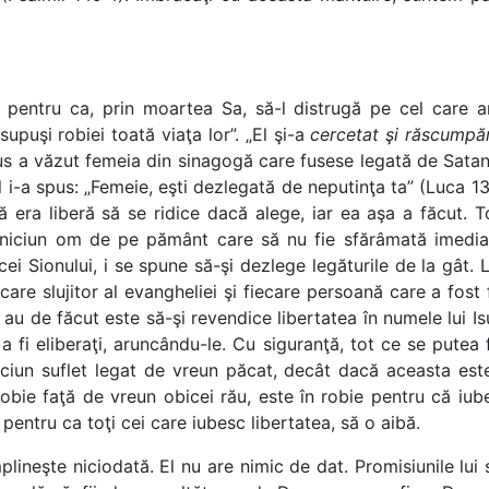
i pentru ca, prin moartea Sa, să-l distrugă pe cel care ar
supuşi robiei toată viaţa lor”. „El şi-a
cercetat şi răscumpă
sus a văzut femeia din sinagogă care fusese legată de Satan
 El i-a spus: „Femeie, eşti dezlegată de neputinţa ta” (Luca
că era liberă să se ridice dacă alege, iar ea aşa a făcut. T
e niciun om de pe pământ care să nu fie sfărâmată imediat
cei Sionului, i se spune să-şi dezlege legăturile de la gât.
care slujitor al evangheliei şi fiecare persoană care a fost
au de făcut este să-şi revendice libertatea în numele lui Isu
 fi eliberaţi, aruncându-le. Cu siguranţă, tot ce se putea f
ciun suflet legat de vreun păcat, decât dacă aceasta este v
robie faţă de vreun obicei rău, este în robie pentru că iub
 pentru ca toţi cei care iubesc libertatea, să o aibă.
plineşte niciodată. El nu are nimic de dat. Promisiunile lui 