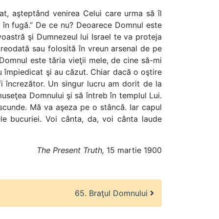
at, aşteptând venirea Celui care urma să îl
ici în fugă.” De ce nu? Deoarece Domnul este
voastră şi Dumnezeul lui Israel te va proteja
reodată sau folosită în vreun arsenal de pe
omnul este tăria vieţii mele, de cine să-mi
u împiedicat şi au căzut. Chiar dacă o oştire
 încrezător. Un singur lucru am dorit de la
museţea Domnului şi să întreb în templul Lui.
 ascunde. Mă va aşeza pe o stâncă. Iar capul
le bucuriei. Voi cânta, da, voi cânta laude
The Present Truth,
15 martie 1900
65. Braţul Domnului