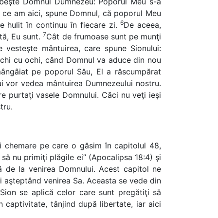
orbeşte Domnul Dumnezeu: Poporul Meu s-a
 ce am aici, spune Domnul, că poporul Meu
6
 hulit în continuu în fiecare zi.
De aceea,
7
tă, Eu sunt.
Cât de frumoase sunt pe munţi
e vesteşte mântuirea, care spune Sionului:
a ochi cu ochi, când Domnul va aduce din nou
a mângâiat pe poporul Său, El a răscumpărat
lui vor vedea mântuirea Dumnezeului nostru.
 care purtaţi vasele Domnului. Căci nu veţi ieşi
tru.
şi chemare pe care o găsim în capitolul 48,
să nu primiţi plăgile ei” (Apocalipsa 18:4) şi
lă de la venirea Domnului. Acest capitol ne
 şi aşteptând venirea Sa. Aceasta se vede din
ion se aplică celor care sunt pregătiţi să
aptivitate, tânjind după libertate, iar aici