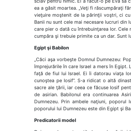
sclav pentru nimic. El a făcut-o pe Eva să 
ea a găsit moartea. „Veţi fi răscumpăraţi făr
vieţuire moştenit de la părinţii voştri, ci c
Banii nu sunt cele mai necesare lucruri din 
care pier o dată cu întrebuinţarea lor. Cele
cumpăra şi trebuie primite ca un dar. Sunt lu
Egipt şi Babilon
„Căci aşa vorbeşte Domnul Dumnezeu: Poporu
împrejurările în care Israel a mers în Egipt.
faţă de fiul lui Israel. Ei îi datorau viaţa l
cunoştea pe Iosif”. S-a ridicat o altă dinast
sacre ale ţării, iar ceea ce făcuse Iosif pe
de asirian. Babilonul era continuarea Asir
Dumnezeu. Prin ambele naţiuni, poporul lu
poporului lui Dumnezeu este din Egipt şi Bab
Predicatorii model