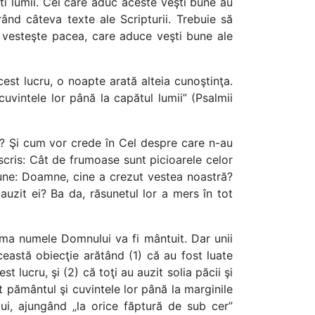
sti lumii. Cei care aduc aceste veşti bune au
d câteva texte ale Scripturii. Trebuie să
e vesteşte pacea, care aduce veşti bune ale
cest lucru, o noapte arată alteia cunoştinţa.
cuvintele lor până la capătul lumii” (Psalmii
? Şi cum vor crede în Cel despre care n-au
cris: Cât de frumoase sunt picioarele celor
pune: Doamne, cine a crezut vestea noastră?
auzit ei? Ba da, răsunetul lor a mers în tot
ma numele Domnului va fi mântuit. Dar unii
eastă obiecţie arătând (1) că au fost luate
 lucru, şi (2) că toţi au auzit solia păcii şi
t pământul şi cuvintele lor până la marginile
lui, ajungând „la orice făptură de sub cer”