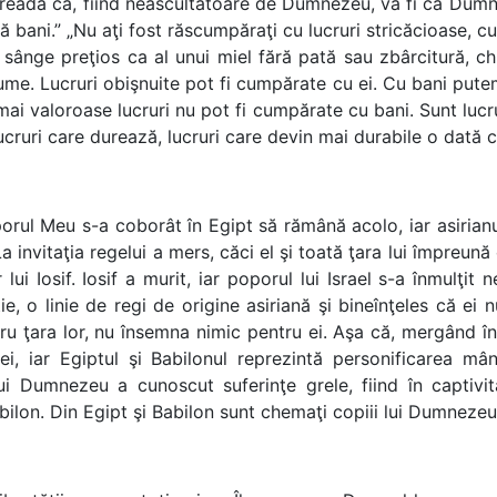
creadă că, fiind neascultătoare de Dumnezeu, va fi ca Dumnez
ă bani.” „Nu aţi fost răscumpăraţi cu lucruri stricăcioase, cu
u sânge preţios ca al unui miel fără pată sau zbârcitură, ch
lume. Lucruri obişnuite pot fi cumpărate cu ei. Cu bani put
 mai valoroase lucruri nu pot fi cumpărate cu bani. Sunt lucr
cruri care durează, lucruri care devin mai durabile o dată c
l Meu s-a coborât în Egipt să rămână acolo, iar asirianul l
 La invitaţia regelui a mers, căci el şi toată ţara lui împreu
or lui Iosif. Iosif a murit, iar poporul lui Israel s-a înmulţi
ie, o linie de regi de origine asiriană şi bineînţeles că ei 
ntru ţara lor, nu însemna nimic pentru ei. Aşa că, mergând 
iei, iar Egiptul şi Babilonul reprezintă personificarea mân
i Dumnezeu a cunoscut suferinţe grele, fiind în captivita
ilon. Din Egipt şi Babilon sunt chemaţi copiii lui Dumnezeu 