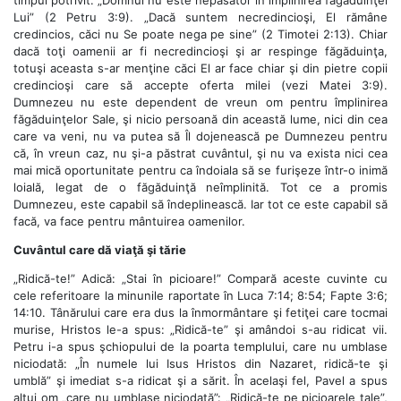
Lui” (2 Petru 3:9). „Dacă suntem necredincioşi, El rămâne
credincios, căci nu Se poate nega pe sine” (2 Timotei 2:13). Chiar
dacă toţi oamenii ar fi necredincioşi şi ar respinge făgăduinţa,
totuşi aceasta s-ar menţine căci El ar face chiar şi din pietre copii
credincioşi care să accepte oferta milei (vezi Matei 3:9).
Dumnezeu nu este dependent de vreun om pentru împlinirea
făgăduinţelor Sale, şi nicio persoană din această lume, nici din cea
care va veni, nu va putea să Îl dojenească pe Dumnezeu pentru
că, în vreun caz, nu şi-a păstrat cuvântul, şi nu va exista nici cea
mai mică oportunitate pentru ca îndoiala să se furişeze într-o inimă
loială, legat de o făgăduinţă neîmplinită. Tot ce a promis
Dumnezeu, este capabil să îndeplinească. Iar tot ce este capabil să
facă, va face pentru mântuirea oamenilor.
Cuvântul care dă viaţă şi tărie
„Ridică-te!” Adică: „Stai în picioare!” Compară aceste cuvinte cu
cele referitoare la minunile raportate în Luca 7:14; 8:54; Fapte 3:6;
14:10. Tânărului care era dus la înmormântare şi fetiţei care tocmai
murise, Hristos le-a spus: „Ridică-te” şi amândoi s-au ridicat vii.
Petru i-a spus şchiopului de la poarta templului, care nu umblase
niciodată: „În numele lui Isus Hristos din Nazaret, ridică-te şi
umblă” şi imediat s-a ridicat şi a sărit. În acelaşi fel, Pavel a spus
altui om „care nu umblase niciodată”: „Ridică-te pe picioarele tale”,