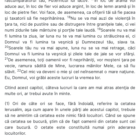
răscumpărătorul tău, Puternicul lui Iacov.
În loc de aramă voi
aduce aur, în loc de fier voi aduce argint, în loc de lemn aramă şi în
loc de pietre fier. Voi face, de asemenea, ca ofiţerii tăi să fie pacea
18
şi taxatorii să fie neprihănirea.
Nu se va mai auzi de violenţă în
ţara ta, nici de pustiire sau de distrugere între graniţele tale, ci vei
19
numi zidurile tale mântuire şi porţile tale laudă.
Soarele nu va mai
fi lumina ta ziua, iar luna nu te va mai lumina cu strălucirea ei, ci
Domnul va fi lumina ta veşnică şi Dumnezeul tău, slava ta.
20
Soarele tău nu va mai apune, luna nu se va mai retrage, căci
Domnul va fi lumina ta veşnică şi zilele tale de jale se vor sfârşi.
21
De asemenea, toţi oamenii vor fi neprihăniţi, vor moşteni ţara pe
vecie, ramura sădită de Mine, lucrarea mâinilor Mele, ca să fiu
22
slăvit.
Cel mic va deveni o mie şi cel neînsemnat o mare naţiune.
Eu, Domnul, voi grăbi aceste lucruri la vremea lor.
Citind acest capitol, câteva lucruri la care am mai atras atenţia de
multe ori, ar trebui avute în minte.
(1) Ori de câte ori se face, fără îndoială, referire la cetatea
Ierusalim, aşa cum apare în unele părţi ale acestui capitol, trebuie
să ne amintim că cetatea este nimic fără locuitori. Când se spune
că cetatea se bucură, ştim că de fapt oamenii din cetate sunt cei
care bucură. O cetate este constituită numai prin aderarea
locuitorilor.