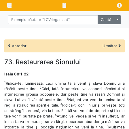
Caută
Anterior
Următor
73. Restaurarea Sionului
Isaia 60:1-22:
1
Ridică-te, luminează, căci lumina ta a venit şi slava Domnului a
2
răsărit peste tine.
Căci, iată, întunericul va acoperi pământul şi
întunecime groasă popoarele, dar peste tine va răsări Domnul şi
3
slava Lui va fi văzută peste tine.
Naţiuni vor veni la lumina ta şi
4
regi la strălucirea apariţiei tale.
Ridică-ţi ochii în jur şi priveşte: toţi
se strâng împreună, vin la tine. Fiii tăi vor veni de departe şi fiicele
5
tale vor fi purtate pe braţe.
Atunci vei vedea şi vei fi însufleţit, iar
inima ta va tremura şi se va lărgi, deoarece abundenţa mării se va
6
întoarce la tine şi bogăţia naţiunilor va veni la tine.
Mulţimea