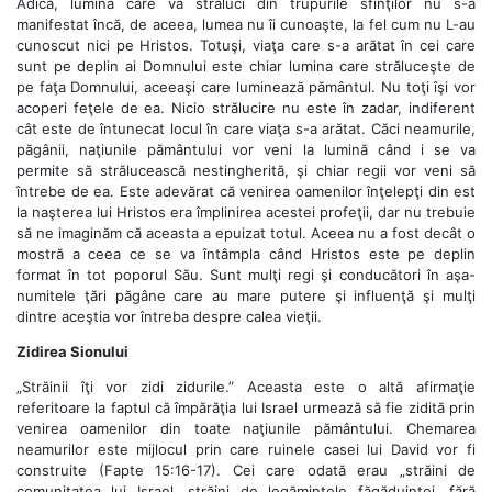
Adică, lumina care va străluci din trupurile sfinţilor nu s-a
manifestat încă, de aceea, lumea nu îi cunoaşte, la fel cum nu L-au
cunoscut nici pe Hristos. Totuşi, viaţa care s-a arătat în cei care
sunt pe deplin ai Domnului este chiar lumina care străluceşte de
pe faţa Domnului, aceeaşi care luminează pământul. Nu toţi îşi vor
acoperi feţele de ea. Nicio strălucire nu este în zadar, indiferent
cât este de întunecat locul în care viaţa s-a arătat. Căci neamurile,
păgânii, naţiunile pământului vor veni la lumină când i se va
permite să strălucească nestingherită, şi chiar regii vor veni să
întrebe de ea. Este adevărat că venirea oamenilor înţelepţi din est
la naşterea lui Hristos era împlinirea acestei profeţii, dar nu trebuie
să ne imaginăm că aceasta a epuizat totul. Aceea nu a fost decât o
mostră a ceea ce se va întâmpla când Hristos este pe deplin
format în tot poporul Său. Sunt mulţi regi şi conducători în aşa-
numitele ţări păgâne care au mare putere şi influenţă şi mulţi
dintre aceştia vor întreba despre calea vieţii.
Zidirea Sionului
„Străinii îţi vor zidi zidurile.” Aceasta este o altă afirmaţie
referitoare la faptul că împărăţia lui Israel urmează să fie zidită prin
venirea oamenilor din toate naţiunile pământului. Chemarea
neamurilor este mijlocul prin care ruinele casei lui David vor fi
construite (Fapte 15:16-17). Cei care odată erau „străini de
comunitatea lui Israel, străini de legămintele făgăduinţei, fără