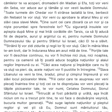
cămilelor te va acoperi, dromaderii din Madian şi Efa, toţi vor veni
din Seba, vor aduce aur şi tămâie şi vor vesti laudele Domnului.
7
Toate turmele din Chedar vor fi strânse laolaltă la tine, berbecii
din Nebaiot te vor sluji. Vor veni cu aprobare la altarul Meu şi voi
8
slăvi casa slavei Mele.
Cine sunt cei care zboară ca un nor şi ca
9
nişte porumbei spre ferestrele lor?
Cu siguranţă insulele vor
aştepta după Mine şi mai întâi corăbiile din Tarsis, ca să îţi aducă
fiii de departe, aurul şi argintul cu ei, pentru numele Domnului
Dumnezeului tău şi pentru Sfântul lui Israel, căci El te-a slăvit.
10
Străinii îţi vor zidi zidurile şi regii lor îţi vor sluji. Căci în mânia Mea
11
te-am lovit, dar în îndurarea Mea am avut milă de tine.
Porţile tale
vor fi deschise continuu, nu vor fi închise nici ziua, nici noaptea,
pentru ca oamenii să îţi poată aduce bogăţia naţiunilor şi alaiul
12
regilor împreună cu ei.
Căci acea naţiune şi împărăţie care nu îţi
13
va sluji va pieri. da, acele naţiuni vor fi pustiite în întregime.
Slava
Libanului va veni la tine, bradul, pinul şi cimşirul împreună şi voi
14
slăvi locul picioarelor Mele.
Fiii celor care te asupreau vor veni
plecaţi înaintea tine şi toţi cei ce te dispreţuiau vor veni plecaţi la
tălpile picioarelor tale, te vor numi, Cetatea Domnului, Sionul
15
Sfântului lui Israel.
Întrucât ai fost părăsită şi urâtă, aşa încât
niciun om nu a trecut prin tine, te voi face o desăvârşire veşnică,
16
bucuria multor generaţii.
Vei suge laptele naţiunilor şi pieptul
regilor şi vei şti că Eu, Domnul sunt mântuitorul tău,
17