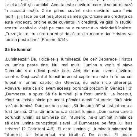
iar el a sărit şi a umblat. Acesta este cuvântul care ni se adresează
în această lecţie. Chiar primul cuvânt este cuvântul care învie
morţii şi îl face pe cel neajutorat să meargă. Oricine are credinţă că
este vindecat, oricine aude cuvântul în credinţă, va găsi în studiul
acestui capitol o viaţă pe care nu a cunoscut-o niciodată înainte.
„Trezeşte-te, tu care dormi şi ridică-te din moarte, iar Hristos va
lumina peste tine” (Efeseni 5:14).
Să fie lumină!
„Luminează!” Da, ridică-te şi luminează. De ce? Deoarece Hristos
va lumina peste tine. Nu, mai mult. Lumina a venit şi slava
Domnului s-a ridicat peste tine. Aici, din nou, avem cuvântul
creator. Deşi cuvântul folosit în acest capitol nu este la fel cu cel
folosit în primul capitol din Geneza, nu este nicio diferenţă.
Adevărul este că aici avem aceeaşi poruncă precum în Geneza 1:3:
„Dumnezeu a spus: Să fie lumină! şi a fost lumină.” La început,
când nu exista nimic pe acest pământ decât întuneric, fără nicio
rază de lumină, Dumnezeu a spus: „Să fie lumină!” şi instantaneu a
fost lumină. Chiar din întuneric a răsărit lumina. „Dumnezeu care a
poruncit luminii să lumineze din întuneric, ne-a luminat inimile ca
să dăm lumina cunoştinţei slavei lui Dumnezeu pe faţa lui Isus
Hristos” (2 Corinteni 4:6). El este lumina şi „lumina luminează în
întuneric, iar întunericul n-a biruit-o”. De aceea, El poate