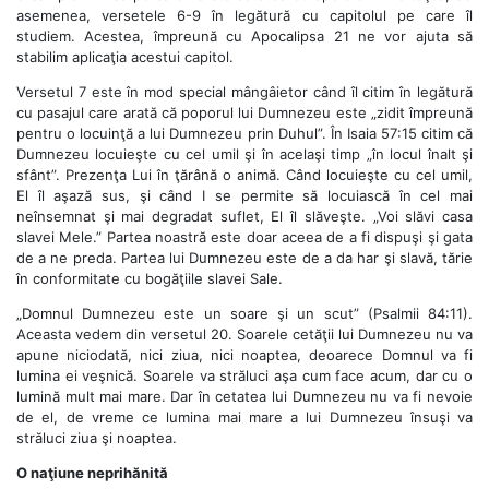
asemenea, versetele 6-9 în legătură cu capitolul pe care îl
studiem. Acestea, împreună cu Apocalipsa 21 ne vor ajuta să
stabilim aplicaţia acestui capitol.
Versetul 7 este în mod special mângâietor când îl citim în legătură
cu pasajul care arată că poporul lui Dumnezeu este „zidit împreună
pentru o locuinţă a lui Dumnezeu prin Duhul”. În Isaia 57:15 citim că
Dumnezeu locuieşte cu cel umil şi în acelaşi timp „în locul înalt şi
sfânt”. Prezenţa Lui în ţărână o animă. Când locuieşte cu cel umil,
El îl aşază sus, şi când I se permite să locuiască în cel mai
neînsemnat şi mai degradat suflet, El îl slăveşte. „Voi slăvi casa
slavei Mele.” Partea noastră este doar aceea de a fi dispuşi şi gata
de a ne preda. Partea lui Dumnezeu este de a da har şi slavă, tărie
în conformitate cu bogăţiile slavei Sale.
„Domnul Dumnezeu este un soare şi un scut” (Psalmii 84:11).
Aceasta vedem din versetul 20. Soarele cetăţii lui Dumnezeu nu va
apune niciodată, nici ziua, nici noaptea, deoarece Domnul va fi
lumina ei veşnică. Soarele va străluci aşa cum face acum, dar cu o
lumină mult mai mare. Dar în cetatea lui Dumnezeu nu va fi nevoie
de el, de vreme ce lumina mai mare a lui Dumnezeu însuşi va
străluci ziua şi noaptea.
O naţiune neprihănită