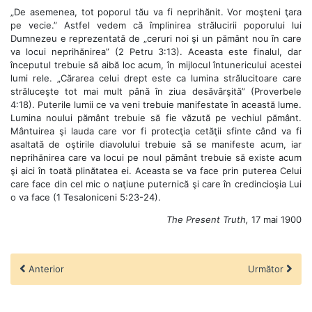
„De asemenea, tot poporul tău va fi neprihănit. Vor moşteni ţara
pe vecie.” Astfel vedem că împlinirea strălucirii poporului lui
Dumnezeu e reprezentată de „ceruri noi şi un pământ nou în care
va locui neprihănirea” (2 Petru 3:13). Aceasta este finalul, dar
începutul trebuie să aibă loc acum, în mijlocul întunericului acestei
lumi rele. „Cărarea celui drept este ca lumina strălucitoare care
străluceşte tot mai mult până în ziua desăvârşită” (Proverbele
4:18). Puterile lumii ce va veni trebuie manifestate în această lume.
Lumina noului pământ trebuie să fie văzută pe vechiul pământ.
Mântuirea şi lauda care vor fi protecţia cetăţii sfinte când va fi
asaltată de oştirile diavolului trebuie să se manifeste acum, iar
neprihănirea care va locui pe noul pământ trebuie să existe acum
şi aici în toată plinătatea ei. Aceasta se va face prin puterea Celui
care face din cel mic o naţiune puternică şi care în credincioşia Lui
o va face (1 Tesaloniceni 5:23-24).
The Present Truth,
17 mai 1900
Anterior
Următor