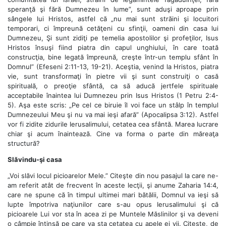
speranţă şi fără Dumnezeu în lume”, sunt aduşi aproape prin
sângele lui Hristos, astfel că „nu mai sunt străini şi locuitori
temporari, ci împreună cetăţeni cu sfinţii, oameni din casa lui
Dumnezeu, Şi sunt zidiţi pe temelia apostolilor şi profeţilor, Isus
Hristos însuşi fiind piatra din capul unghiului, în care toată
construcţia, bine legată împreună, creşte într-un templu sfânt în
Domnul” (Efeseni 2:11-13, 19-21). Aceştia, venind la Hristos, piatra
vie, sunt transformaţi în pietre vii şi sunt construiţi o casă
spirituală, o preoţie sfântă, ca să aducă jertfele spirituale
acceptabile înaintea lui Dumnezeu prin Isus Hristos (1 Petru 2:4-
5). Aşa este scris: „Pe cel ce biruie îl voi face un stâlp în templul
Dumnezeului Meu şi nu va mai ieşi afară” (Apocalipsa 3:12). Astfel
vor fi zidite zidurile Ierusalimului, cetatea cea sfântă. Marea lucrare
chiar şi acum înaintează. Cine va forma o parte din măreaţa
structură?
Slăvindu-şi casa
„Voi slăvi locul picioarelor Mele.” Citeşte din nou pasajul la care ne-
am referit atât de frecvent în aceste lecţii, şi anume Zaharia 14:4,
care ne spune că în timpul ultimei mari bătălii, Domnul va ieşi să
lupte împotriva naţiunilor care s-au opus Ierusalimului şi că
picioarele Lui vor sta în acea zi pe Muntele Măslinilor şi va deveni
o câmpie întinsă pe care va sta cetatea cu apele ei vii. Citeşte, de