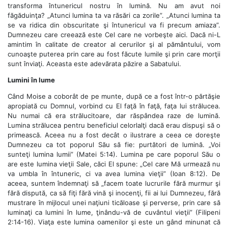
transforma întunericul nostru în lumină. Nu am avut noi
făgăduinţa? „Atunci lumina ta va răsări ca zorile”. „Atunci lumina ta
se va ridica din obscuritate şi întunericul va fi precum amiaza”.
Dumnezeu care creează este Cel care ne vorbeşte aici. Dacă ni-L
amintim în calitate de creator al cerurilor şi al pământului, vom
cunoaşte puterea prin care au fost făcute lumile şi prin care morţii
sunt înviaţi. Aceasta este adevărata păzire a Sabatului.
Lumini în lume
Când Moise a coborât de pe munte, după ce a fost într-o părtăşie
apropiată cu Domnul, vorbind cu El faţă în faţă, faţa lui strălucea.
Nu numai că era strălucitoare, dar răspândea raze de lumină.
Lumina strălucea pentru beneficiul celorlalţi dacă erau dispuşi să o
primească. Aceea nu a fost decât o ilustrare a ceea ce doreşte
Dumnezeu ca tot poporul Său să fie: purtători de lumină. „Voi
sunteţi lumina lumii” (Matei 5:14). Lumina pe care poporul Său o
are este lumina vieţii Sale, căci El spune: „Cel care Mă urmează nu
va umbla în întuneric, ci va avea lumina vieţii” (Ioan 8:12). De
aceea, suntem îndemnaţi să „facem toate lucrurile fără murmur şi
fără dispută, ca să fiţi fără vină şi inocenţi, fii ai lui Dumnezeu, fără
mustrare în mijlocul unei naţiuni ticăloase şi perverse, prin care să
luminaţi ca lumini în lume, ţinându-vă de cuvântul vieţii” (Filipeni
2:14-16). Viaţa este lumina oamenilor şi este un gând minunat că