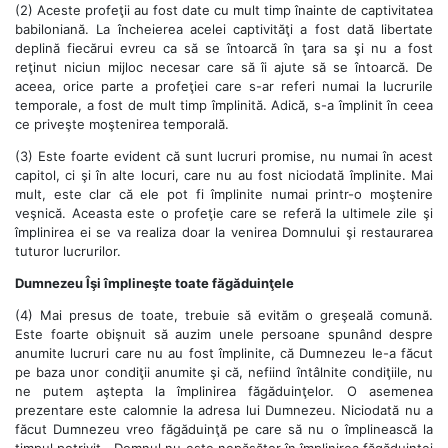
(2) Aceste profeţii au fost date cu mult timp înainte de captivitatea
babiloniană. La încheierea acelei captivităţi a fost dată libertate
deplină fiecărui evreu ca să se întoarcă în ţara sa şi nu a fost
reţinut niciun mijloc necesar care să îi ajute să se întoarcă. De
aceea, orice parte a profeţiei care s-ar referi numai la lucrurile
temporale, a fost de mult timp împlinită. Adică, s-a împlinit în ceea
ce priveşte moştenirea temporală.
(3) Este foarte evident că sunt lucruri promise, nu numai în acest
capitol, ci şi în alte locuri, care nu au fost niciodată împlinite. Mai
mult, este clar că ele pot fi împlinite numai printr-o moştenire
veşnică. Aceasta este o profeţie care se referă la ultimele zile şi
împlinirea ei se va realiza doar la venirea Domnului şi restaurarea
tuturor lucrurilor.
Dumnezeu Îşi împlineşte toate făgăduinţele
(4) Mai presus de toate, trebuie să evităm o greşeală comună.
Este foarte obişnuit să auzim unele persoane spunând despre
anumite lucruri care nu au fost împlinite, că Dumnezeu le-a făcut
pe baza unor condiţii anumite şi că, nefiind întâlnite condiţiile, nu
ne putem aştepta la împlinirea făgăduinţelor. O asemenea
prezentare este calomnie la adresa lui Dumnezeu. Niciodată nu a
făcut Dumnezeu vreo făgăduinţă pe care să nu o împlinească la
timpul potrivit. „Domnul nu este nepăsător în împlinirea făgăduinţei