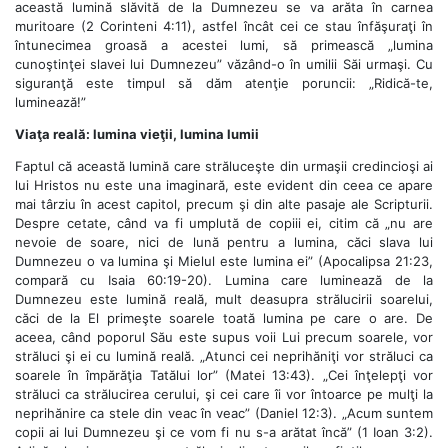
această lumină slăvită de la Dumnezeu se va arăta în carnea
muritoare (2 Corinteni 4:11), astfel încât cei ce stau înfăşuraţi în
întunecimea groasă a acestei lumi, să primească „lumina
cunoştinţei slavei lui Dumnezeu” văzând-o în umilii Săi urmaşi. Cu
siguranţă este timpul să dăm atenţie poruncii: „Ridică-te,
luminează!”
Viaţa reală: lumina vieţii, lumina lumii
Faptul că această lumină care străluceşte din urmaşii credincioşi ai
lui Hristos nu este una imaginară, este evident din ceea ce apare
mai târziu în acest capitol, precum şi din alte pasaje ale Scripturii.
Despre cetate, când va fi umplută de copiii ei, citim că „nu are
nevoie de soare, nici de lună pentru a lumina, căci slava lui
Dumnezeu o va lumina şi Mielul este lumina ei” (Apocalipsa 21:23,
compară cu Isaia 60:19-20). Lumina care luminează de la
Dumnezeu este lumină reală, mult deasupra strălucirii soarelui,
căci de la El primeşte soarele toată lumina pe care o are. De
aceea, când poporul Său este supus voii Lui precum soarele, vor
străluci şi ei cu lumină reală. „Atunci cei neprihăniţi vor străluci ca
soarele în împărăţia Tatălui lor” (Matei 13:43). „Cei înţelepţi vor
străluci ca strălucirea cerului, şi cei care îi vor întoarce pe mulţi la
neprihănire ca stele din veac în veac” (Daniel 12:3). „Acum suntem
copii ai lui Dumnezeu şi ce vom fi nu s-a arătat încă” (1 Ioan 3:2).