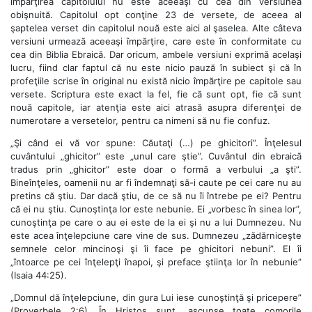
împărţirea capitolului nu este aceeaşi cu cea din versiunea
obişnuită. Capitolul opt conţine 23 de versete, de aceea al
şaptelea verset din capitolul nouă este aici al şaselea. Alte câteva
versiuni urmează aceeaşi împărţire, care este în conformitate cu
cea din Biblia Ebraică. Dar oricum, ambele versiuni exprimă acelaşi
lucru, fiind clar faptul că nu este nicio pauză în subiect şi că în
profeţiile scrise în original nu există nicio împărţire pe capitole sau
versete. Scriptura este exact la fel, fie că sunt opt, fie că sunt
nouă capitole, iar atenţia este aici atrasă asupra diferenţei de
numerotare a versetelor, pentru ca nimeni să nu fie confuz.
„Şi când ei vă vor spune: Căutaţi (…) pe ghicitori”. Înţelesul
cuvântului „ghicitor” este „unul care ştie”. Cuvântul din ebraică
tradus prin „ghicitor” este doar o formă a verbului „a şti”.
Bineînţeles, oamenii nu ar fi îndemnaţi să-i caute pe cei care nu au
pretins că ştiu. Dar dacă ştiu, de ce să nu îi întrebe pe ei? Pentru
că ei nu ştiu. Cunoştinţa lor este nebunie. Ei „vorbesc în sinea lor”,
cunoştinţa pe care o au ei este de la ei şi nu a lui Dumnezeu. Nu
este acea înţelepciune care vine de sus. Dumnezeu „zădărniceşte
semnele celor mincinoşi şi îi face pe ghicitori nebuni”. El îi
„întoarce pe cei înţelepţi înapoi, şi preface ştiinţa lor în nebunie”
(Isaia 44:25).
„Domnul dă înţelepciune, din gura Lui iese cunoştinţă şi pricepere”
(Proverbele 2:6). În Hristos sunt „ascunse toate comorile