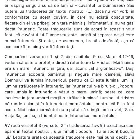
ei resping singura sursă de lumină – cuvântul lui Dumnezeu? Sau
putem lua traducerea din textul nostru: „(…) dacă nu vor vorbi în
conformitate cu acest cuvânt, în care nu există obscuritate,
fiecare din ei va pribegi prin ţară mâhnit şi înfometat”, şi nu va găsi
decât întuneric. Toate traducerile sunt de acord în acest singur
fapt, că cuvântul lui Dumnezeu este lumină şi separat de el este
numai întuneric. Şi este, de asemenea, hrană adevărată, aşa că
acei care îl resping vor fi înfometaţi.
Comparând versetele 1 şi 2 din capitolul 9 cu Matei 4:12-16,
vedem că este o profeţie directă referitoare la Hristos. Mai înainte
era un mare întuneric în ţară, dar acum, „El a glorificat-o”. Deşi
întunericul acoperă pământul şi negură mare oamenii, slava
Domnului va lumina întunericul, pentru că El este lumina lumii şi
lumina străluceşte în întuneric, iar întunericul n-a biruit-o. „Poporul
care umbla în întuneric a văzut o mare lumină; peste cei care
locuiesc în ţara umbrei morţii a strălucit lumina.” Lumina lui Hristos
pătrunde chiar şi în întunericul mormântului, pentru că El a fost
acolo. Nici chiar mormântul nu a putut să stingă lumina vieţii Sale.
Viaţa Sa, lumina, a triumfat peste întunericul mormântului.
RV
redă versetul 3 (versetul 2 în traducerea
Lowth
) exact aşa cum
apare în textul nostru: „Tu ai înmulţit poporul, Tu ai sporit bucuria
lui.” Legătura arată că această traducere este mai bună decât „Tu