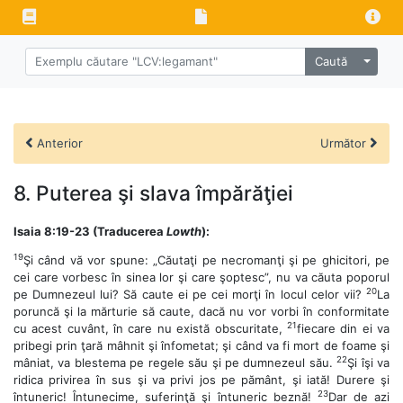
Caută
Anterior
Următor
8. Puterea şi slava împărăţiei
Isaia 8:19-23 (Traducerea
Lowth
):
19
Şi când vă vor spune: „Căutaţi pe necromanţi şi pe ghicitori, pe
cei care vorbesc în sinea lor şi care şoptesc”, nu va căuta poporul
20
pe Dumnezeul lui? Să caute ei pe cei morţi în locul celor vii?
La
poruncă şi la mărturie să caute, dacă nu vor vorbi în conformitate
21
cu acest cuvânt, în care nu există obscuritate,
fiecare din ei va
pribegi prin ţară mâhnit şi înfometat; şi când va fi mort de foame şi
22
mâniat, va blestema pe regele său şi pe dumnezeul său.
Şi îşi va
ridica privirea în sus şi va privi jos pe pământ, şi iată! Durere şi
23
întuneric! Întunecime, suferinţă şi întuneric beznă!
Dar de azi