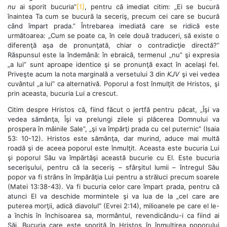
nu
ai sporit bucuria”
[1]
, pentru că imediat citim: „Ei se bucură
înaintea Ta cum se bucură la seceriş, precum cei care se bucură
când împart prada.” Întrebarea imediată care se ridică este
următoarea: „Cum se poate ca, în cele două traduceri, să existe o
diferenţă aşa de pronunţată, chiar o contradicţie directă?”
Răspunsul este la îndemână: în ebraică, termenul „nu” şi expresia
„a lui” sunt aproape identice şi se pronunţă exact în acelaşi fel.
Priveşte acum la nota marginală a versetului 3 din
KJV
şi vei vedea
cuvântul „a lui” ca alternativă. Poporul a fost înmulţit de Hristos, şi
prin aceasta, bucuria Lui a crescut.
Citim despre Hristos că, fiind făcut o jertfă pentru păcat, „Îşi va
vedea sămânţa, Îşi va prelungi zilele şi plăcerea Domnului va
prospera în mâinile Sale”, „şi va împărţi prada cu cel puternic” (Isaia
53: 10-12). Hristos este sămânţa, dar murind, aduce mai multă
roadă şi de aceea poporul este înmulţit. Aceasta este bucuria Lui
şi poporul Său va împărtăşi această bucurie cu El. Este bucuria
secerişului, pentru că la seceriş – sfârşitul lumii – întregul Său
popor va fi strâns în împărăţia Lui pentru a străluci precum soarele
(Matei 13:38-43). Va fi bucuria celor care împart prada, pentru că
atunci El va deschide mormintele şi va lua de la „cel care are
puterea morţii, adică diavolul” (Evrei 2:14), milioanele pe care el le-
a închis în închisoarea sa, mormântul, revendicându-i ca fiind ai
Săi. Bucuria care este sporită în Hristos în înmulţirea poporului