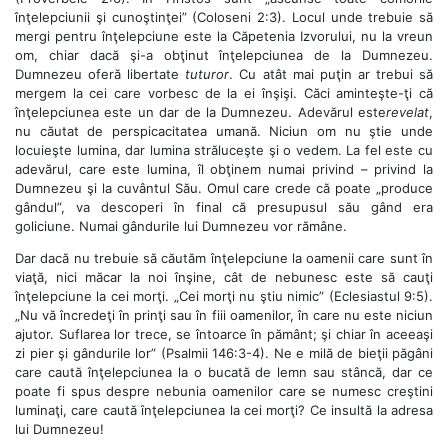
înţelepciunii şi cunoştinţei” (Coloseni 2:3). Locul unde trebuie să
mergi pentru înţelepciune este la Căpetenia Izvorului, nu la vreun
om, chiar dacă şi-a obţinut înţelepciunea de la Dumnezeu.
Dumnezeu oferă libertate
tuturor
. Cu atât mai puţin ar trebui să
mergem la cei care vorbesc de la ei înşişi. Căci aminteşte-ţi că
înţelepciunea este un dar de la Dumnezeu. Adevărul este
revelat
,
nu căutat de perspicacitatea umană. Niciun om nu ştie unde
locuieşte lumina, dar lumina străluceşte şi o vedem. La fel este cu
adevărul, care este lumina, îl obţinem numai privind – privind la
Dumnezeu şi la cuvântul Său. Omul care crede că poate „produce
gândul”, va descoperi în final că presupusul său gând era
goliciune. Numai gândurile lui Dumnezeu vor rămâne.
Dar dacă nu trebuie să căutăm înţelepciune la oamenii care sunt în
viaţă, nici măcar la noi înşine, cât de nebunesc este să cauţi
înţelepciune la cei morţi. „Cei morţi nu ştiu nimic” (Eclesiastul 9:5).
„Nu vă încredeţi în prinţi sau în fiii oamenilor, în care nu este niciun
ajutor. Suflarea lor trece, se întoarce în pământ; şi chiar în aceeaşi
zi pier şi gândurile lor” (Psalmii 146:3-4). Ne e milă de bieţii păgâni
care caută înţelepciunea la o bucată de lemn sau stâncă, dar ce
poate fi spus despre nebunia oamenilor care se numesc creştini
luminaţi, care caută înţelepciunea la cei morţi? Ce insultă la adresa
lui Dumnezeu!