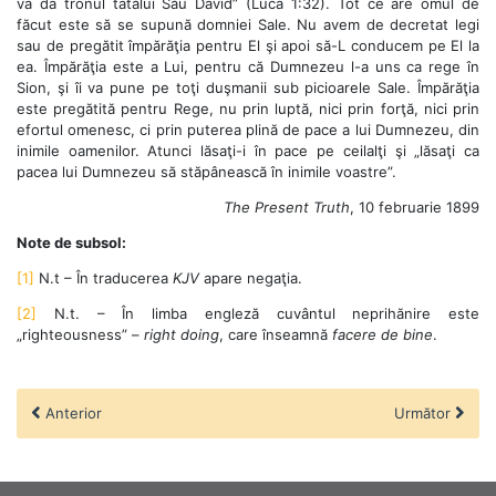
va da tronul tatălui Său David” (Luca 1:32). Tot ce are omul de
făcut este să se supună domniei Sale. Nu avem de decretat legi
sau de pregătit împărăţia pentru El şi apoi să-L conducem pe El la
ea. Împărăţia este a Lui, pentru că Dumnezeu l-a uns ca rege în
Sion, şi îi va pune pe toţi duşmanii sub picioarele Sale. Împărăţia
este pregătită pentru Rege, nu prin luptă, nici prin forţă, nici prin
efortul omenesc, ci prin puterea plină de pace a lui Dumnezeu, din
inimile oamenilor. Atunci lăsaţi-i în pace pe ceilalţi şi „lăsaţi ca
pacea lui Dumnezeu să stăpânească în inimile voastre”.
The Present Truth
, 10 februarie 1899
Note de subsol:
[1]
N.t – În traducerea
KJV
apare negaţia.
[2]
N.t. – În limba engleză cuvântul neprihănire este
„righteousness” –
right doing
, care înseamnă
facere de bine
.
Anterior
Următor