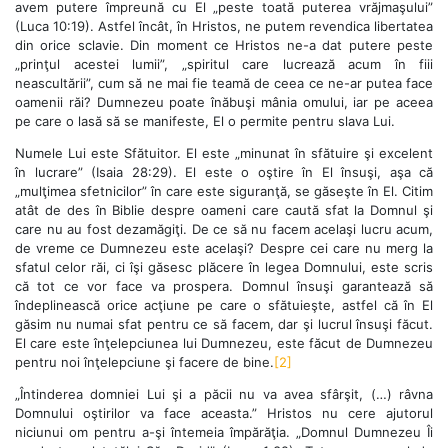
avem putere împreună cu El „peste toată puterea vrăjmaşului”
(Luca 10:19). Astfel încât, în Hristos, ne putem revendica libertatea
din orice sclavie. Din moment ce Hristos ne-a dat putere peste
„prinţul acestei lumii”, „spiritul care lucrează acum în fiii
neascultării”, cum să ne mai fie teamă de ceea ce ne-ar putea face
oamenii răi? Dumnezeu poate înăbuşi mânia omului, iar pe aceea
pe care o lasă să se manifeste, El o permite pentru slava Lui.
Numele Lui este Sfătuitor. El este „minunat în sfătuire şi excelent
în lucrare” (Isaia 28:29). El este o oştire în El însuşi, aşa că
„mulţimea sfetnicilor” în care este siguranţă, se găseşte în El. Citim
atât de des în Biblie despre oameni care caută sfat la Domnul şi
care nu au fost dezamăgiţi. De ce să nu facem acelaşi lucru acum,
de vreme ce Dumnezeu este acelaşi? Despre cei care nu merg la
sfatul celor răi, ci îşi găsesc plăcere în legea Domnului, este scris
că tot ce vor face va prospera. Domnul însuşi garantează să
îndeplinească orice acţiune pe care o sfătuieşte, astfel că în El
găsim nu numai sfat pentru ce să facem, dar şi lucrul însuşi făcut.
El care este înţelepciunea lui Dumnezeu, este făcut de Dumnezeu
pentru noi înţelepciune şi facere de bine.
[2]
„Întinderea domniei Lui şi a păcii nu va avea sfârşit, (…) râvna
Domnului oştirilor va face aceasta.” Hristos nu cere ajutorul
niciunui om pentru a-şi întemeia împărăţia. „Domnul Dumnezeu Îi