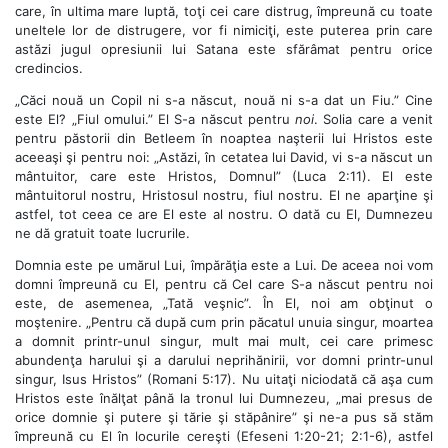
care, în ultima mare luptă, toţi cei care distrug, împreună cu toate
uneltele lor de distrugere, vor fi nimiciţi, este puterea prin care
astăzi jugul opresiunii lui Satana este sfărâmat pentru orice
credincios.
„Căci nouă un Copil ni s-a născut, nouă ni s-a dat un Fiu.” Cine
este El? „Fiul omului.” El S-a născut pentru
noi
. Solia care a venit
pentru păstorii din Betleem în noaptea naşterii lui Hristos este
aceeaşi şi pentru noi: „Astăzi, în cetatea lui David, vi s-a născut un
mântuitor, care este Hristos, Domnul” (Luca 2:11). El este
mântuitorul nostru, Hristosul nostru, fiul nostru. El ne aparţine şi
astfel, tot ceea ce are El este al nostru. O dată cu El, Dumnezeu
ne dă gratuit toate lucrurile.
Domnia este pe umărul Lui, împărăţia este a Lui. De aceea noi vom
domni împreună cu El, pentru că Cel care S-a născut pentru noi
este, de asemenea, „Tată veşnic”. În El, noi am obţinut o
moştenire. „Pentru că după cum prin păcatul unuia singur, moartea
a domnit printr-unul singur, mult mai mult, cei care primesc
abundenţa harului şi a darului neprihănirii, vor domni printr-unul
singur, Isus Hristos” (Romani 5:17). Nu uitaţi niciodată că aşa cum
Hristos este înălţat până la tronul lui Dumnezeu, „mai presus de
orice domnie şi putere şi tărie şi stăpânire” şi ne-a pus să stăm
împreună cu El în locurile cereşti (Efeseni 1:20-21; 2:1-6), astfel