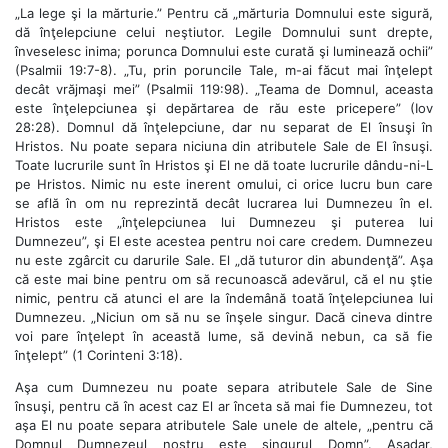
„La lege şi la mărturie.” Pentru că „mărturia Domnului este sigură,
dă înţelepciune celui neştiutor. Legile Domnului sunt drepte,
înveselesc inima; porunca Domnului este curată şi luminează ochii”
(Psalmii 19:7-8). „Tu, prin poruncile Tale, m-ai făcut mai înţelept
decât vrăjmaşi mei” (Psalmii 119:98). „Teama de Domnul, aceasta
este înţelepciunea şi depărtarea de rău este pricepere” (Iov
28:28). Domnul dă înţelepciune, dar nu separat de El însuşi în
Hristos. Nu poate separa niciuna din atributele Sale de El însuşi.
Toate lucrurile sunt în Hristos şi El ne dă toate lucrurile dându-ni-L
pe Hristos. Nimic nu este inerent omului, ci orice lucru bun care
se află în om nu reprezintă decât lucrarea lui Dumnezeu în el.
Hristos este „înţelepciunea lui Dumnezeu şi puterea lui
Dumnezeu”, şi El este acestea pentru noi care credem. Dumnezeu
nu este zgârcit cu darurile Sale. El „dă tuturor din abundenţă”. Aşa
că este mai bine pentru om să recunoască adevărul, că el nu ştie
nimic, pentru că atunci el are la îndemână toată înţelepciunea lui
Dumnezeu. „Niciun om să nu se înşele singur. Dacă cineva dintre
voi pare înţelept în această lume, să devină nebun, ca să fie
înţelept” (1 Corinteni 3:18).
Aşa cum Dumnezeu nu poate separa atributele Sale de Sine
însuşi, pentru că în acest caz El ar înceta să mai fie Dumnezeu, tot
aşa El nu poate separa atributele Sale unele de altele, „pentru că
Domnul Dumnezeul nostru este singurul Domn”. Aşadar,