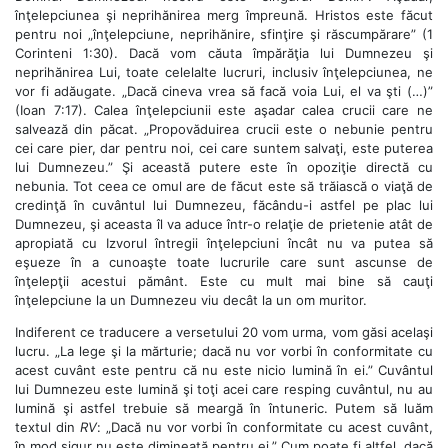
înţelepciunea şi neprihănirea merg împreună. Hristos este făcut
pentru noi „înţelepciune, neprihănire, sfinţire şi răscumpărare” (1
Corinteni 1:30). Dacă vom căuta împărăţia lui Dumnezeu şi
neprihănirea Lui, toate celelalte lucruri, inclusiv înţelepciunea, ne
vor fi adăugate. „Dacă cineva vrea să facă voia Lui, el va şti (…)”
(Ioan 7:17). Calea înţelepciunii este aşadar calea crucii care ne
salvează din păcat. „Propovăduirea crucii este o nebunie pentru
cei care pier, dar pentru noi, cei care suntem salvaţi, este puterea
lui Dumnezeu.” Şi această putere este în opoziţie directă cu
nebunia. Tot ceea ce omul are de făcut este să trăiască o viaţă de
credinţă în cuvântul lui Dumnezeu, făcându-i astfel pe plac lui
Dumnezeu, şi aceasta îl va aduce într-o relaţie de prietenie atât de
apropiată cu Izvorul întregii înţelepciuni încât nu va putea să
eşueze în a cunoaşte toate lucrurile care sunt ascunse de
înţelepţii acestui pământ. Este cu mult mai bine să cauţi
înţelepciune la un Dumnezeu viu decât la un om muritor.
Indiferent ce traducere a versetului 20 vom urma, vom găsi acelaşi
lucru. „La lege şi la mărturie; dacă nu vor vorbi în conformitate cu
acest cuvânt este pentru că nu este nicio lumină în ei.” Cuvântul
lui Dumnezeu este lumină şi toţi acei care resping cuvântul, nu au
lumină şi astfel trebuie să meargă în întuneric. Putem să luăm
textul din
RV
: „Dacă nu vor vorbi în conformitate cu acest cuvânt,
în mod sigur nu este dimineaţă pentru ei.” Cum poate fi altfel, dacă