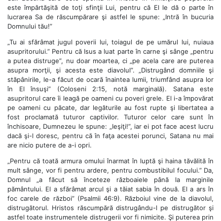
este împărtăşită de toţi sfinţii Lui, pentru că El le dă o parte în
lucrarea Sa de răscumpărare şi astfel le spune: „Intră în bucuria
Domnului tău!”
„Tu ai sfărâmat jugul poverii lui, toiagul de pe umărul lui, nuiaua
asupritorului.” Pentru că Isus a luat parte în carne şi sânge „pentru
a putea distruge”, nu doar moartea, ci „pe acela care are puterea
asupra morţii, şi acesta este diavolul”. „Distrugând domniile şi
stăpânirile, le-a făcut de ocară înaintea lumii, triumfând asupra lor
în El însuşi” (Coloseni 2:15, notă marginală). Satana este
asupritorul care îi leagă pe oameni cu poveri grele. El i-a împovărat
pe oameni cu păcate, dar legăturile au fost rupte şi libertatea a
fost proclamată tuturor captivilor. Tuturor celor care sunt în
închisoare, Dumnezeu le spune: „Ieşiţi!”, iar ei pot face acest lucru
dacă şi-l doresc, pentru că în faţa acestei porunci, Satana nu mai
are nicio putere de a-i opri.
„Pentru că toată armura omului înarmat în luptă şi haina tăvălită în
mult sânge, vor fi pentru ardere, pentru combustibilul focului.” Da,
Domnul „a făcut să înceteze războaiele până la marginile
pământului. El a sfărâmat arcul şi a tăiat sabia în două. El a ars în
foc carele de război” (Psalmii 46:9). Războiul vine de la diavolul,
distrugătorul. Hristos răscumpără distrugându-l pe distrugător şi
astfel toate instrumentele distrugerii vor fi nimicite. Şi puterea prin