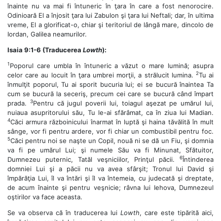
înainte nu va mai fi întuneric în ţara în care a fost nenorocire.
Odinioară El a înjosit ţara lui Zabulon şi ţara lui Neftali; dar, în ultima
vreme, El a glorificat-o, chiar şi teritoriul de lângă mare, dincolo de
Iordan, Galilea neamurilor.
Isaia 9:1-6 (Traducerea
Lowth
):
1
Poporul care umbla în întuneric a văzut o mare lumină; asupra
2
celor care au locuit în ţara umbrei morţii, a strălucit lumina.
Tu ai
înmulţit poporul, Tu ai sporit bucuria lui; ei se bucură înaintea Ta
cum se bucură la seceriş, precum cei care se bucură când împart
3
prada.
Pentru că jugul poverii lui, toiagul aşezat pe umărul lui,
nuiaua asupritorului său, Tu le-ai sfărâmat, ca în ziua lui Madian.
4
Căci armura războinicului înarmat în luptă şi haina tăvălită în mult
sânge, vor fi pentru ardere, vor fi chiar un combustibil pentru foc.
5
Căci pentru noi se naşte un Copil, nouă ni se dă un Fiu, şi domnia
va fi pe umărul Lui; şi numele Său va fi Minunat, Sfătuitor,
6
Dumnezeu puternic, Tatăl veşniciilor, Prinţul păcii.
Întinderea
domniei Lui şi a păcii nu va avea sfârşit; Tronul lui David şi
împărăţia Lui, îl va întări şi îl va întemeia, cu judecată şi dreptate,
de acum înainte şi pentru veşnicie; râvna lui Iehova, Dumnezeul
oştirilor va face aceasta.
Se va observa că în traducerea lui
Lowth
, care este tipărită aici,