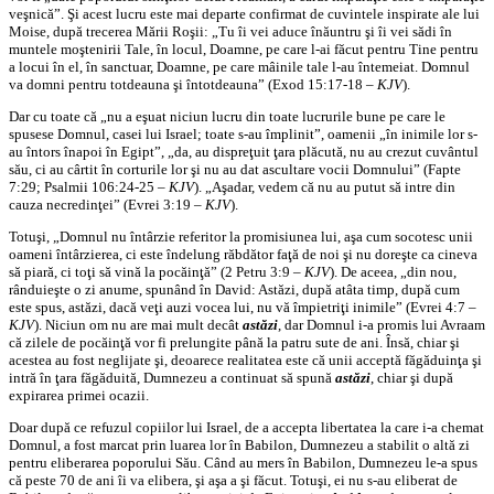
veşnică”. Şi acest lucru este mai departe confirmat de cuvintele inspirate ale lui
Moise, după trecerea Mării Roşii: „Tu îi vei aduce înăuntru şi îi vei sădi în
muntele moştenirii Tale, în locul, Doamne, pe care l-ai făcut pentru Tine pentru
a locui în el, în sanctuar, Doamne, pe care mâinile tale l-au întemeiat. Domnul
va domni pentru totdeauna şi întotdeauna” (Exod 15:17-18 –
KJV
).
Dar cu toate că „nu a eşuat niciun lucru din toate lucrurile bune pe care le
spusese Domnul, casei lui Israel; toate s-au împlinit”, oamenii „în inimile lor s-
au întors înapoi în Egipt”, „da, au dispreţuit ţara plăcută, nu au crezut cuvântul
său, ci au cârtit în corturile lor şi nu au dat ascultare vocii Domnului” (Fapte
7:29; Psalmii 106:24-25 –
KJV
). „Aşadar, vedem că nu au putut să intre din
cauza necredinţei” (Evrei 3:19 –
KJV
).
Totuşi, „Domnul nu întârzie referitor la promisiunea lui, aşa cum socotesc unii
oameni întârzierea, ci este îndelung răbdător faţă de noi şi nu doreşte ca cineva
să piară, ci toţi să vină la pocăinţă” (2 Petru 3:9 –
KJV
). De aceea, „din nou,
rânduieşte o zi anume, spunând în David: Astăzi, după atâta timp, după cum
este spus, astăzi, dacă veţi auzi vocea lui, nu vă împietriţi inimile” (Evrei 4:7 –
KJV
). Niciun om nu are mai mult decât
astăzi
, dar Domnul i-a promis lui Avraam
că zilele de pocăinţă vor fi prelungite până la patru sute de ani. Însă, chiar şi
acestea au fost neglijate şi, deoarece realitatea este că unii acceptă făgăduinţa şi
intră în ţara făgăduită, Dumnezeu a continuat să spună
astăzi
, chiar şi după
expirarea primei ocazii.
Doar după ce refuzul copiilor lui Israel, de a accepta libertatea la care i-a chemat
Domnul, a fost marcat prin luarea lor în Babilon, Dumnezeu a stabilit o altă zi
pentru eliberarea poporului Său. Când au mers în Babilon, Dumnezeu le-a spus
că peste 70 de ani îi va elibera, şi aşa a şi făcut. Totuşi, ei nu s-au eliberat de