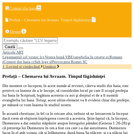
Comori din Isaia
Prefață – Chemarea lui Avraam. Timpul făgăduinţei
Despre
Caută
Articole
ART
Legamantul cel vesnic
lcv
Vestea bună
VB
Evanghelia în creație
ec
Romani
r
Comori din Isaia
ci
Sub lege
sl
Provocarea Romei
SC
1. Lovind şi vindecând
Următor
Prefață – Chemarea lui Avraam. Timpul făgăduinţei
Din moment ce începem, în acest număr al revistei, câteva studii din Isaia, este
potrivit ca înainte de a le începe, să considerăm locul pe care îl ocupă profeţia
lui Isaia în Scriptură, legătura acesteia cu noi şi dreptul ei de a fi numită
evanghelia lui Isaia. Totuşi, acest ultim element va fi evident chiar din profeţie,
pe măsură ce vom înainta în studiul nostru.
În această chestiune, la fel ca în oricare alta, trebuie să ne întoarcem la început
dacă vrem să obţinem înţelegerea corectă a acesteia. Ştim faptul că, la început,
Dumnezeu a dat omului stăpânire asupra întregului pământ (Geneza 1:26-28) şi
că prezenţa lui Dumnezeu în om a fost cea care i-a dat autoritatea. Dumnezeu
lucra în el atât voinţa, cât şi înfăptuirea, după buna Sa plăcere, şi i-a plăcut lui