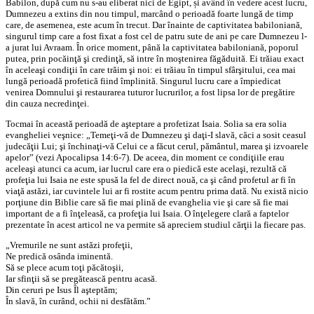
Babilon, după cum nu s-au eliberat nici de Egipt, și având în vedere acest lucru,
Dumnezeu a extins din nou timpul, marcând o perioadă foarte lungă de timp
care, de asemenea, este acum în trecut. Dar înainte de captivitatea babiloniană,
singurul timp care a fost fixat a fost cel de patru sute de ani pe care Dumnezeu l-
a jurat lui Avraam. În orice moment, până la captivitatea babiloniană, poporul
putea, prin pocăinţă şi credinţă, să intre în moştenirea făgăduită. Ei trăiau exact
în aceleaşi condiţii în care trăim şi noi: ei trăiau în timpul sfârşitului, cea mai
lungă perioadă profetică fiind împlinită. Singurul lucru care a împiedicat
venirea Domnului şi restaurarea tuturor lucrurilor, a fost lipsa lor de pregătire
din cauza necredinţei.
Tocmai în această perioadă de aşteptare a profetizat Isaia. Solia sa era solia
evangheliei veşnice: „Temeţi-vă de Dumnezeu şi daţi-I slavă, căci a sosit ceasul
judecăţii Lui; şi închinaţi-vă Celui ce a făcut cerul, pământul, marea şi izvoarele
apelor” (vezi Apocalipsa 14:6-7). De aceea, din moment ce condiţiile erau
aceleaşi atunci ca acum, iar lucrul care era o piedică este acelaşi, rezultă că
profeţia lui Isaia ne este spusă la fel de direct nouă, ca şi când profetul ar fi în
viaţă astăzi, iar cuvintele lui ar fi rostite acum pentru prima dată. Nu există nicio
porţiune din Biblie care să fie mai plină de evanghelia vie şi care să fie mai
important de a fi înţeleasă, ca profeţia lui Isaia. O înţelegere clară a faptelor
prezentate în acest articol ne va permite să apreciem studiul cărţii la fiecare pas.
„Vremurile ne sunt astăzi profeţii,
Ne predică osânda iminentă.
Să se plece acum toţi păcătoşii,
Iar sfinţii să se pregătească pentru acasă.
Din ceruri pe Isus Îl aşteptăm;
În slavă, în curând, ochii ni desfătăm.”