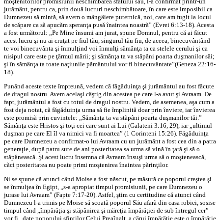
moştenitorilor promisiunii neschimbarea sfatului său, l-a confirmat printr-un
jurământ, pentru ca, prin două lucruri neschimbătoare, în care este imposibil ca
Dumnezeu să mintă, să avem o mângâiere puternică, noi, care am fugit la locul
de scăpare ca să apucăm speranţa pusă înaintea noastră” (Evrei 6:13-18). Acesta
a fost următorul: „Pe Mine însumi am jurat, spune Domnul, pentru că ai făcut
acest lucru şi nu ai cruţat pe fiul tău, singurul tău fiu, de aceea, binecuvântând
te voi binecuvânta şi înmulţind voi înmulţi sămânţa ta ca stelele cerului şi ca
nisipul care este pe ţărmul mării; şi sămânţa ta va stăpâni poarta duşmanilor săi;
şi în sămânţa ta toate naţiunile pământului vor fi binecuvântate”(Geneza 22:16-
18).
Punând aceste texte împreună, vedem că făgăduinţa şi jurământul au fost făcute
de dragul nostru. Avem acelaşi câştig din acestea pe care l-a avut şi Avraam. De
fapt, jurământul a fost cu totul de dragul nostru. Vedem, de asemenea, aşa cum a
fost deja notat, că făgăduinţa urma să fie împlinită doar prin înviere, iar învierea
este promisă prin cuvintele: „Sămânţa ta va stăpâni poarta duşmanilor tăi.”
Sămânţa este Hristos şi toţi cei care sunt ai Lui (Galateni 3:16, 29), iar „ultimul
duşman pe care El îl va nimici va fi moartea” (1 Corinteni 15:26). Făgăduinţa
pe care Dumnezeu a confirmat-o lui Avraam cu un jurământ a fost cea din a patra
generaţie, după patru sute de ani posteritatea sa urma să vină în ţară şi să o
stăpânească. Şi acest lucru însemna că Avraam însuşi urma să o moştenească,
căci posteritatea nu poate primi moştenirea înaintea părinţilor.
Ni se spune că atunci când Moise a fost născut, pe măsură ce poporul creştea şi
se înmulţea în Egipt, „s-a apropiat timpul promisiunii, pe care Dumnezeu o
jurase lui Avraam” (Fapte 7:17-20). Astfel, ştim cu certitudine că atunci când
Dumnezeu l-a trimis pe Moise să scoată poporul Său afară din casa robiei, sosise
timpul când „împărăţia şi stăpânirea şi măreţia împărăţiei de sub întregul cer”
vor fi „date poporului sfinţilor Celui Preaînalt, a cărui împărăţie este o împărăţie