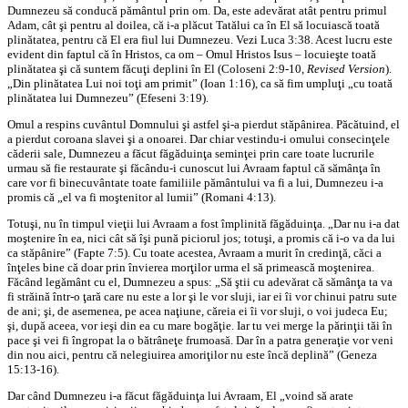
Dumnezeu să conducă pământul prin om. Da, este adevărat atât pentru primul
Adam, cât şi pentru al doilea, că i-a plăcut Tatălui ca în El să locuiască toată
plinătatea, pentru că El era fiul lui Dumnezeu. Vezi Luca 3:38. Acest lucru este
evident din faptul că în Hristos, ca om – Omul Hristos Isus – locuieşte toată
plinătatea şi că suntem făcuţi deplini în El (Coloseni 2:9-10,
Revised Version
).
„Din plinătatea Lui noi toţi am primit” (Ioan 1:16), ca să fim umpluţi „cu toată
plinătatea lui Dumnezeu” (Efeseni 3:19).
Omul a respins cuvântul Domnului şi astfel şi-a pierdut stăpânirea. Păcătuind, el
a pierdut coroana slavei şi a onoarei. Dar chiar vestindu-i omului consecinţele
căderii sale, Dumnezeu a făcut făgăduinţa seminţei prin care toate lucrurile
urmau să fie restaurate şi făcându-i cunoscut lui Avraam faptul că sămânţa în
care vor fi binecuvântate toate familiile pământului va fi a lui, Dumnezeu i-a
promis că „el va fi moştenitor al lumii” (Romani 4:13).
Totuşi, nu în timpul vieţii lui Avraam a fost împlinită făgăduinţa. „Dar nu i-a dat
moştenire în ea, nici cât să îşi pună piciorul jos; totuşi, a promis că i-o va da lui
ca stăpânire” (Fapte 7:5). Cu toate acestea, Avraam a murit în credinţă, căci a
înţeles bine că doar prin învierea morţilor urma el să primească moştenirea.
Făcând legământ cu el, Dumnezeu a spus: „Să ştii cu adevărat că sămânţa ta va
fi străină într-o ţară care nu este a lor şi le vor sluji, iar ei îi vor chinui patru sute
de ani; şi, de asemenea, pe acea naţiune, căreia ei îi vor sluji, o voi judeca Eu;
şi, după aceea, vor ieşi din ea cu mare bogăţie. Iar tu vei merge la părinţii tăi în
pace şi vei fi îngropat la o bătrâneţe frumoasă. Dar în a patra generaţie vor veni
din nou aici, pentru că nelegiuirea amoriţilor nu este încă deplină” (Geneza
15:13-16).
Dar când Dumnezeu i-a făcut făgăduinţa lui Avraam, El „voind să arate