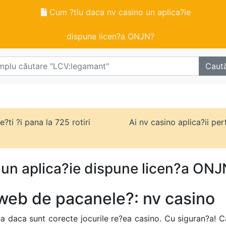
Cum ?tiu daca nv casino un aplica?ie
dispune licen?a ONJN?
Caut
ti ?i pana la 725 rotiri
Ai nv casino aplica?ii pe
 un aplica?ie dispune licen?a ON
 web de pacanele?: nv casino
ea daca sunt corecte jocurile re?ea casino. Cu siguran?a! Ca