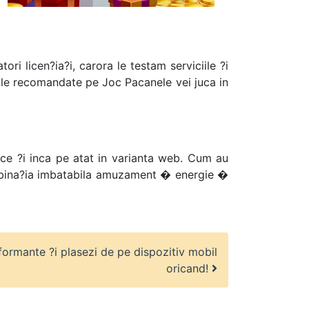
ri licen?ia?i, carora le testam serviciile ?i
urile recomandate pe Joc Pacanele vei juca in
ice ?i inca pe atat in varianta web. Cum au
ombina?ia imbatabila amuzament � energie �
rformante ?i plasezi de pe dispozitiv mobil
oricand!