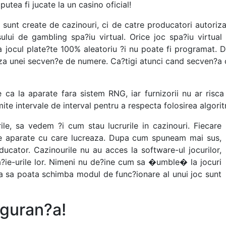
putea fi jucate la un casino oficial!
nu sunt create de cazinouri, ci de catre producatori autoriz
sului de gambling spa?iu virtual. Orice joc spa?iu virt
a jocul plate?te 100% aleatoriu ?i nu poate fi programat. 
baza unei secven?e de numere. Ca?tigi atunci cand secven?a
 ca la aparate fara sistem RNG, iar furnizorii nu ar risca
mite intervale de interval pentru a respecta folosirea algorit
e, sa vedem ?i cum stau lucrurile in cazinouri. Fiecare
 de aparate cu care lucreaza. Dupa cum spuneam mai sus,
oducator. Cazinourile nu au acces la software-ul jocurilor,
a?ie-urile lor. Nimeni nu de?ine cum sa �umble� la jocuri
a sa poata schimba modul de func?ionare al unui joc sunt
siguran?a!