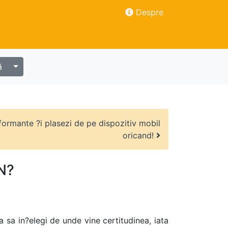
Despre
ă
rformante ?i plasezi de pe dispozitiv mobil
oricand!
JN?
 sa in?elegi de unde vine certitudinea, iata