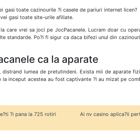
ei gasi toate cazinourile ?i casele de pariuri internet licen?
vei gasi toate site-urile afiliate.
l la care vrei sa joci pe JocPacanele. Lucram doar cu operato
alte standarde. Po?i fi sigur ca daca bifezi unul din cazino
pacanele ca la aparate
 distrand lumea de pretutindeni. Exista mii de aparate fiz
de la inceput acestea au fost captivante ?i au mizat pe c
ti ?i pana la 725 rotiri
Ai nv casino aplica?ii pe