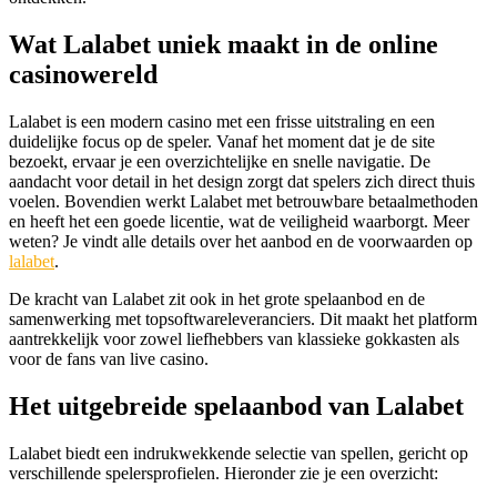
Wat Lalabet uniek maakt in de online
casinowereld
Lalabet is een modern casino met een frisse uitstraling en een
duidelijke focus op de speler. Vanaf het moment dat je de site
bezoekt, ervaar je een overzichtelijke en snelle navigatie. De
aandacht voor detail in het design zorgt dat spelers zich direct thuis
voelen. Bovendien werkt Lalabet met betrouwbare betaalmethoden
en heeft het een goede licentie, wat de veiligheid waarborgt. Meer
weten? Je vindt alle details over het aanbod en de voorwaarden op
lalabet
.
De kracht van Lalabet zit ook in het grote spelaanbod en de
samenwerking met topsoftwareleveranciers. Dit maakt het platform
aantrekkelijk voor zowel liefhebbers van klassieke gokkasten als
voor de fans van live casino.
Het uitgebreide spelaanbod van Lalabet
Lalabet biedt een indrukwekkende selectie van spellen, gericht op
verschillende spelersprofielen. Hieronder zie je een overzicht: