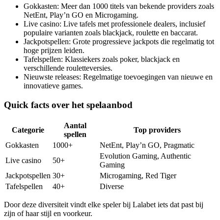
Gokkasten: Meer dan 1000 titels van bekende providers zoals
NetEnt, Play’n GO en Microgaming.
Live casino: Live tafels met professionele dealers, inclusief
populaire varianten zoals blackjack, roulette en baccarat.
Jackpotspellen: Grote progressieve jackpots die regelmatig tot
hoge prijzen leiden.
Tafelspellen: Klassiekers zoals poker, blackjack en
verschillende rouletteversies.
Nieuwste releases: Regelmatige toevoegingen van nieuwe en
innovatieve games.
Quick facts over het spelaanbod
Aantal
Categorie
Top providers
spellen
Gokkasten
1000+
NetEnt, Play’n GO, Pragmatic
Evolution Gaming, Authentic
Live casino
50+
Gaming
Jackpotspellen
30+
Microgaming, Red Tiger
Tafelspellen
40+
Diverse
Door deze diversiteit vindt elke speler bij Lalabet iets dat past bij
zijn of haar stijl en voorkeur.