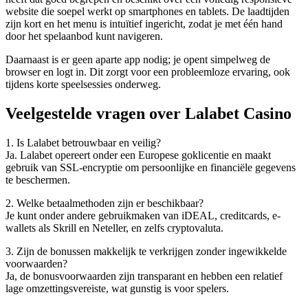
website die soepel werkt op smartphones en tablets. De laadtijden
zijn kort en het menu is intuïtief ingericht, zodat je met één hand
door het spelaanbod kunt navigeren.
Daarnaast is er geen aparte app nodig; je opent simpelweg de
browser en logt in. Dit zorgt voor een probleemloze ervaring, ook
tijdens korte speelsessies onderweg.
Veelgestelde vragen over Lalabet Casino
1. Is Lalabet betrouwbaar en veilig?
Ja. Lalabet opereert onder een Europese goklicentie en maakt
gebruik van SSL-encryptie om persoonlijke en financiële gegevens
te beschermen.
2. Welke betaalmethoden zijn er beschikbaar?
Je kunt onder andere gebruikmaken van iDEAL, creditcards, e-
wallets als Skrill en Neteller, en zelfs cryptovaluta.
3. Zijn de bonussen makkelijk te verkrijgen zonder ingewikkelde
voorwaarden?
Ja, de bonusvoorwaarden zijn transparant en hebben een relatief
lage omzettingsvereiste, wat gunstig is voor spelers.