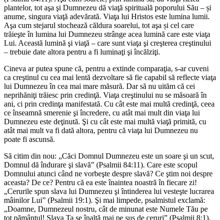
plantelor, tot aşa şi Dumnezeu dă viaţă spirituală poporului Său – și
anume, singura viaţă adevărată. Viaţa lui Hristos este lumina lumii.
Aşa cum stejarul stochează căldura soarelui, tot aşa și cel care
trăieşte în lumina lui Dumnezeu strânge acea lumină care este viaţa
Lui. Această lumină şi viaţă – care sunt viaţa şi creşterea creştinului
– trebuie date altora pentru a fi luminaţi şi încălziţi.
Cineva ar putea spune că, pentru a extinde comparaţia, s-ar cuveni
ca creştinul cu cea mai lentă dezvoltare să fie capabil să reflecte viaţa
lui Dumnezeu în cea mai mare măsură. Dar să nu uităm că cei
neprihăniţi trăiesc prin credinţă. Viaţa creştinului nu se măsoară în
ani, ci prin credinţa manifestată. Cu cât este mai multă credinţă, ceea
ce înseamnă smerenie şi încredere, cu atât mai mult din viaţa lui
Dumnezeu este deţinută. Şi cu cât este mai multă viaţă primită, cu
atât mai mult va fi dată altora, pentru că viaţa lui Dumnezeu nu
poate fi ascunsă.
Să citim din nou: „Căci Domnul Dumnezeu este un soare şi un scut,
Domnul dă îndurare şi slavă” (Psalmii 84:11). Care este scopul
Domnului atunci când ne vorbeşte despre slavă? Ce ştim noi despre
aceasta? De ce? Pentru că ea este înaintea noastră în fiecare zi!
„Cerurile spun slava lui Dumnezeu şi întinderea lui vesteşte lucrarea
mâinilor Lui” (Psalmii 19:1). Şi mai limpede, psalmistul exclamă:
„Doamne, Dumnezeul nostru, cât de minunat este Numele Tău pe
tot pământul! Slava Ta se înalţă mai pe sus de ceruri” (Psalmii 8:1).