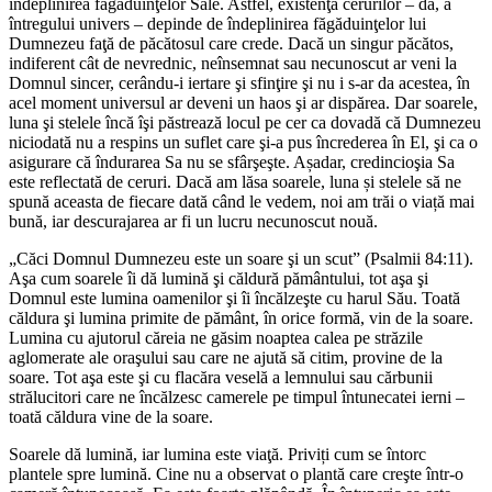
îndeplinirea făgăduinţelor Sale. Astfel, existenţa cerurilor – da, a
întregului univers – depinde de îndeplinirea făgăduinţelor lui
Dumnezeu faţă de păcătosul care crede. Dacă un singur păcătos,
indiferent cât de nevrednic, neînsemnat sau necunoscut ar veni la
Domnul sincer, cerându-i iertare şi sfinţire şi nu i s-ar da acestea, în
acel moment universul ar deveni un haos şi ar dispărea. Dar soarele,
luna şi stelele încă îşi păstrează locul pe cer ca dovadă că Dumnezeu
niciodată nu a respins un suflet care şi-a pus încrederea în El, şi ca o
asigurare că îndurarea Sa nu se sfârşeşte. Așadar, credincioşia Sa
este reflectată de ceruri. Dacă am lăsa soarele, luna și stelele să ne
spună aceasta de fiecare dată când le vedem, noi am trăi o viață mai
bună, iar descurajarea ar fi un lucru necunoscut nouă.
„Căci Domnul Dumnezeu este un soare şi un scut” (Psalmii 84:11).
Aşa cum soarele îi dă lumină şi căldură pământului, tot aşa şi
Domnul este lumina oamenilor şi îi încălzeşte cu harul Său. Toată
căldura şi lumina primite de pământ, în orice formă, vin de la soare.
Lumina cu ajutorul căreia ne găsim noaptea calea pe străzile
aglomerate ale oraşului sau care ne ajută să citim, provine de la
soare. Tot aşa este şi cu flacăra veselă a lemnului sau cărbunii
strălucitori care ne încălzesc camerele pe timpul întunecatei ierni –
toată căldura vine de la soare.
Soarele dă lumină, iar lumina este viaţă. Priviți cum se întorc
plantele spre lumină. Cine nu a observat o plantă care creşte într-o