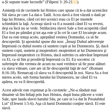
a‑Și supune toate lucrurile” (Filipeni 3: 20-21
[6]
).
Amintiţi-vă de cuvintele lui Hristos care spune că le-a dat ucenicilor
Săi slava pe care I-a dat-o Tatăl. Acea slavă a fost văzută o dată pe
faţa lui Hristos, când cei trei ucenici erau cu El pe muntele
schimbării la faţă. Aceeaşi slavă va fi a noastră când El va reveni,
deşi ea încă nu se vede. Strălucirea slavei Sale a fost acoperită când
El a fost pe pământ şi tot aşa este și în cei în care El locuieşte acum.
Dar ea este totuşi acolo, aşteptând venirea Domnului, ca să fie
descoperită. Şi apostolul spune din nou: „Însuşi Duhul adevereşte
împreună cu duhul nostru că suntem copii ai lui Dumnezeu. Şi, dacă
suntem copii, suntem şi moştenitori: moştenitori ai lui Dumnezeu şi
împreună moştenitori cu Hristos, dacă suferim cu adevărat împreună
cu El, ca să fim şi proslăviţi împreună cu El. Eu socotesc că
suferinţele din vremea de acum nu sunt vrednice să fie puse alături
cu slava viitoare, care are să fie descoperită faţă de noi” (Romani
8:16-18). Remarcaţi că slava va fi descoperită în noi. Slava Sa a fost
mereu acolo, sub forma harului lui Dumnezeu, iar când El va
apărea, ea va fi descoperită.
Acest adevăr este exprimat şi în cuvintele: „Ne-a rânduit mai
dinainte să fim înfiaţi prin Isus Hristos, după buna plăcere a voiei
Sale, spre lauda slavei harului Său, pe care ni l-a dat în Preaiubitul
Lui” (Efeseni 1:5-6). Aşa că harul Domnului conţine slavă. El este
slavă.