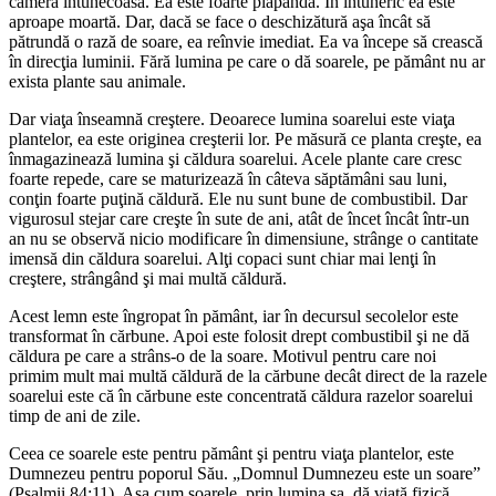
cameră întunecoasă. Ea este foarte plăpândă. În întuneric ea este
aproape moartă. Dar, dacă se face o deschizătură aşa încât să
pătrundă o rază de soare, ea reînvie imediat. Ea va începe să crească
în direcţia luminii. Fără lumina pe care o dă soarele, pe pământ nu ar
exista plante sau animale.
Dar viaţa înseamnă creştere. Deoarece lumina soarelui este viaţa
plantelor, ea este originea creşterii lor. Pe măsură ce planta creşte, ea
înmagazinează lumina şi căldura soarelui. Acele plante care cresc
foarte repede, care se maturizează în câteva săptămâni sau luni,
conţin foarte puţină căldură. Ele nu sunt bune de combustibil. Dar
vigurosul stejar care creşte în sute de ani, atât de încet încât într-un
an nu se observă nicio modificare în dimensiune, strânge o cantitate
imensă din căldura soarelui. Alţi copaci sunt chiar mai lenţi în
creştere, strângând şi mai multă căldură.
Acest lemn este îngropat în pământ, iar în decursul secolelor este
transformat în cărbune. Apoi este folosit drept combustibil şi ne dă
căldura pe care a strâns-o de la soare. Motivul pentru care noi
primim mult mai multă căldură de la cărbune decât direct de la razele
soarelui este că în cărbune este concentrată căldura razelor soarelui
timp de ani de zile.
Ceea ce soarele este pentru pământ şi pentru viaţa plantelor, este
Dumnezeu pentru poporul Său. „Domnul Dumnezeu este un soare”
(Psalmii 84:11). Aşa cum soarele, prin lumina sa, dă viaţă fizică