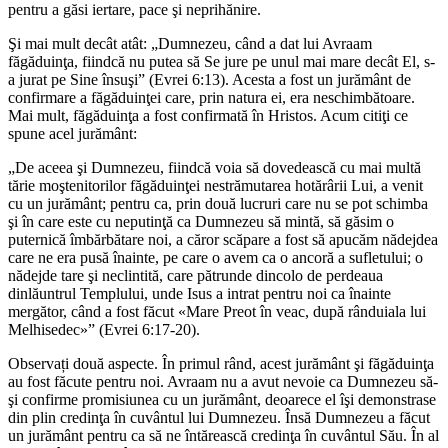
pentru a găsi iertare, pace şi neprihănire.
Şi mai mult decât atât: „Dumnezeu, când a dat lui Avraam
făgăduinţa, fiindcă nu putea să Se jure pe unul mai mare decât El, s-
a jurat pe Sine însuşi” (Evrei 6:13). Acesta a fost un jurământ de
confirmare a făgăduinţei care, prin natura ei, era neschimbătoare.
Mai mult, făgăduinţa a fost confirmată în Hristos. Acum citiţi ce
spune acel jurământ:
„De aceea şi Dumnezeu, fiindcă voia să dovedească cu mai multă
tărie moştenitorilor făgăduinţei nestrămutarea hotărârii Lui, a venit
cu un jurământ; pentru ca, prin două lucruri care nu se pot schimba
şi în care este cu neputinţă ca Dumnezeu să mintă, să găsim o
puternică îmbărbătare noi, a căror scăpare a fost să apucăm nădejdea
care ne era pusă înainte, pe care o avem ca o ancoră a sufletului; o
nădejde tare şi neclintită, care pătrunde dincolo de perdeaua
dinlăuntrul Templului, unde Isus a intrat pentru noi ca înainte
mergător, când a fost făcut «Mare Preot în veac, după rânduiala lui
Melhisedec»” (Evrei 6:17-20).
Observați două aspecte. În primul rând, acest jurământ şi făgăduinţa
au fost făcute pentru noi. Avraam nu a avut nevoie ca Dumnezeu să-
şi confirme promisiunea cu un jurământ, deoarece el îşi demonstrase
din plin credinţa în cuvântul lui Dumnezeu. Însă Dumnezeu a făcut
un jurământ pentru ca să ne întărească credinţa în cuvântul Său. În al