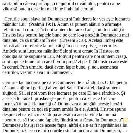
să stabilim câteva principii, cu ajutorul cuvântului, pentru ca pe
viitor să putem descifra mai bine limbajul cerului.
„Cerurile spun slava lui Dumnezeu şi întinderea lor vesteşte lucrarea
mâinilor Lui” (Psalmii 19:1). Acum să punem alături o afirmaţie
referitoare la om. „Căci noi suntem lucrarea Lui şi am fost zidiţi în
Hristos Isus pentru faptele bune pe care le-a pregătit Dumnezeu mai
dinainte, ca să umblăm în ele” (Efeseni 2:10). Acelaşi limbaj este
folosit atât cu referire la noi, cât şi în ceea ce priveşte cerurile.
Ambele sunt lucrarea mâinilor Sale şi sunt create în Hristos, cu
condiţia să ne supunem Lui. Motivul pentru care noi suntem creaţi,
sunt faptele bune prin care Îl vom proslăvi pe Tatăl nostru care este
în ceruri. Prin urmare, dacă avem fapte bune, și noi, asemenea
cerurilor, vestim slava lui Dumnezeu.
Cerurile fac lucrarea pe care Dumnezeu le-a rânduit-o. O fac pentru
că sunt slujitorii perfecţi ai voinţei Sale. Tot astfel, dacă suntem
slujitorii Săi, și noi vom face lucrarea pe care El ne-a rânduit-o. Şi
această lucrare Îl proslăveşte pe El, pentru că El este Cel care
lucrează în noi. Remarcaţi că Dumnezeu a pregătit aceste lucrări
dinainte pentru ca noi să putem umbla în ele. Astfel, Hristos spune
despre cel care lucrează după adevăr că acesta vine la lumină
„pentru ca să i se arate faptele, fiindcă sunt făcute în Dumnezeu”
[2]
.
Dumnezeu însuşi face aceste fapte, altfel ele n-ar fi neprihănirea lui
Dumnezeu. Ceea ce fac cerurile este tot lucrarea lui Dumnezeu, iar