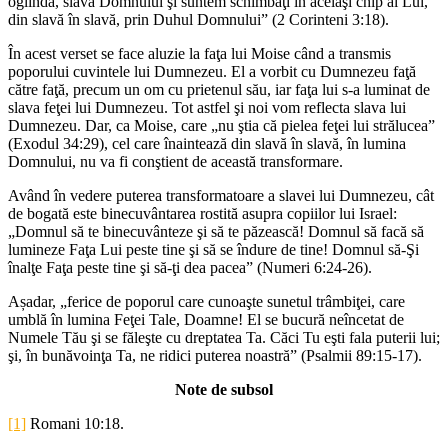
oglindă, slava Domnului şi suntem schimbaţi în acelaşi chip al Lui,
din slavă în slavă, prin Duhul Domnului” (2 Corinteni 3:18).
În acest verset se face aluzie la faţa lui Moise când a transmis
poporului cuvintele lui Dumnezeu. El a vorbit cu Dumnezeu faţă
către faţă, precum un om cu prietenul său, iar faţa lui s-a luminat de
slava feţei lui Dumnezeu. Tot astfel şi noi vom reflecta slava lui
Dumnezeu. Dar, ca Moise, care „nu ştia că pielea feţei lui strălucea”
(Exodul 34:29), cel care înaintează din slavă în slavă, în lumina
Domnului, nu va fi conştient de această transformare.
Având în vedere puterea transformatoare a slavei lui Dumnezeu, cât
de bogată este binecuvântarea rostită asupra copiilor lui Israel:
„Domnul să te binecuvânteze şi să te păzească! Domnul să facă să
lumineze Faţa Lui peste tine şi să se îndure de tine! Domnul să-Şi
înalţe Faţa peste tine şi să-ţi dea pacea” (Numeri 6:24-26).
Așadar, „ferice de poporul care cunoaşte sunetul trâmbiţei, care
umblă în lumina Feţei Tale, Doamne! El se bucură neîncetat de
Numele Tău şi se făleşte cu dreptatea Ta. Căci Tu eşti fala puterii lui;
şi, în bunăvoinţa Ta, ne ridici puterea noastră” (Psalmii 89:15-17).
Note de subsol
[1]
Romani 10:18.