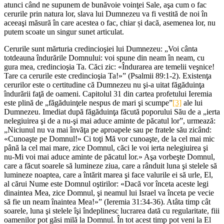
atunci când ne supunem de bunăvoie voinţei Sale, aşa cum o fac
cerurile prin natura lor, slava lui Dumnezeu va fi vestită de noi în
aceeaşi măsură în care acestea o fac, chiar și dacă, asemenea lor, nu
putem scoate un singur sunet articulat.
Cerurile sunt mărturia credincioşiei lui Dumnezeu: „Voi cânta
totdeauna îndurările Domnului: voi spune din neam în neam, cu
gura mea, credincioşia Ta. Căci zic: «Îndurarea are temelii veşnice!
Tare ca cerurile este credincioşia Ta!»” (Psalmii 89:1-2). Existenţa
cerurilor este o certitudine că Dumnezeu nu şi-a uitat făgăduinţa
îndurării faţă de oameni. Capitolul 31 din cartea profetului Ieremia
este plină de „făgăduinţele nespus de mari şi scumpe”
[3]
ale lui
Dumnezeu. Imediat după făgăduinţa făcută poporului Său de a „ierta
nelegiuirea şi de a nu-şi mai aduce aminte de păcatul lor”, urmează:
„Niciunul nu va mai învăţa pe aproapele sau pe fratele său zicând:
«Cunoaşte pe Domnul!» Ci toţi Mă vor cunoaşte, de la cel mai mic
până la cel mai mare, zice Domnul, căci le voi ierta nelegiuirea şi
nu-Mi voi mai aduce aminte de păcatul lor.» Aşa vorbeşte Domnul,
care a făcut soarele să lumineze ziua, care a rânduit luna şi stelele să
lumineze noaptea, care a întărit marea şi face valurile ei să urle, El,
al cărui Nume este Domnul oştirilor: «Dacă vor înceta aceste legi
dinaintea Mea, zice Domnul, şi neamul lui Israel va înceta pe vecie
să fie un neam înaintea Mea!»” (Ieremia 31:34-36). Atâta timp cât
soarele, luna şi stelele îşi îndeplinesc lucrarea dată cu regularitate, fiii
oamenilor pot găsi milă la Domnul. În tot acest timp pot veni la El