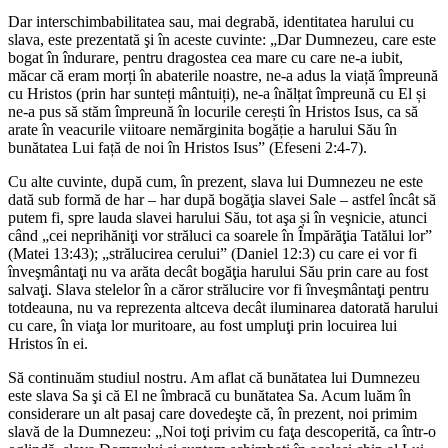
Dar interschimbabilitatea sau, mai degrabă, identitatea harului cu
slava, este prezentată şi în aceste cuvinte: „Dar Dumnezeu, care este
bogat în îndurare, pentru dragostea cea mare cu care ne‑a iubit,
măcar că eram morți în abaterile noastre, ne‑a adus la viață împreună
cu Hristos (prin har sunteți mântuiți), ne‑a înălțat împreună cu El și
ne‑a pus să stăm împreună în locurile cerești în Hristos Isus, ca să
arate în veacurile viitoare nemărginita bogăție a harului Său în
bunătatea Lui față de noi în Hristos Isus” (Efeseni 2:4-7).
Cu alte cuvinte, după cum, în prezent, slava lui Dumnezeu ne este
dată sub formă de har – har după bogăţia slavei Sale – astfel încât să
putem fi, spre lauda slavei harului Său, tot aşa și în veşnicie, atunci
când „cei neprihăniţi vor străluci ca soarele în Împărăţia Tatălui lor”
(Matei 13:43); „strălucirea cerului” (Daniel 12:3) cu care ei vor fi
înveşmântaţi nu va arăta decât bogăţia harului Său prin care au fost
salvaţi. Slava stelelor în a căror strălucire vor fi înveşmântaţi pentru
totdeauna, nu va reprezenta altceva decât iluminarea datorată harului
cu care, în viaţa lor muritoare, au fost umpluţi prin locuirea lui
Hristos în ei.
Să continuăm studiul nostru. Am aflat că bunătatea lui Dumnezeu
este slava Sa şi că El ne îmbracă cu bunătatea Sa. Acum luăm în
considerare un alt pasaj care dovedeşte că, în prezent, noi primim
slavă de la Dumnezeu: „Noi toţi privim cu faţa descoperită, ca într-o