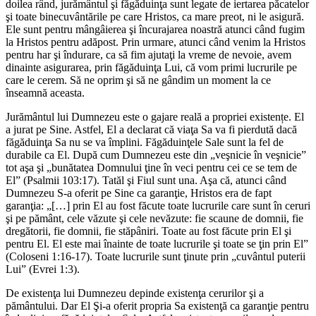
doilea rând, jurământul şi făgăduinţa sunt legate de iertarea păcatelor
şi toate binecuvântările pe care Hristos, ca mare preot, ni le asigură.
Ele sunt pentru mângâierea şi încurajarea noastră atunci când fugim
la Hristos pentru adăpost. Prin urmare, atunci când venim la Hristos
pentru har şi îndurare, ca să fim ajutaţi la vreme de nevoie, avem
dinainte asigurarea, prin făgăduinţa Lui, că vom primi lucrurile pe
care le cerem. Să ne oprim şi să ne gândim un moment la ce
înseamnă aceasta.
Jurământul lui Dumnezeu este o gajare reală a propriei existențe. El
a jurat pe Sine. Astfel, El a declarat că viaţa Sa va fi pierdută dacă
făgăduinţa Sa nu se va împlini. Făgăduinţele Sale sunt la fel de
durabile ca El. După cum Dumnezeu este din „veşnicie în veşnicie”
tot aşa şi „bunătatea Domnului ţine în veci pentru cei ce se tem de
El” (Psalmii 103:17). Tatăl şi Fiul sunt una. Aşa că, atunci când
Dumnezeu S-a oferit pe Sine ca garanţie, Hristos era de fapt
garanţia: „[…] prin El au fost făcute toate lucrurile care sunt în ceruri
şi pe pământ, cele văzute şi cele nevăzute: fie scaune de domnii, fie
dregătorii, fie domnii, fie stăpâniri. Toate au fost făcute prin El şi
pentru El. El este mai înainte de toate lucrurile şi toate se ţin prin El”
(Coloseni 1:16-17). Toate lucrurile sunt ţinute prin „cuvântul puterii
Lui” (Evrei 1:3).
De existenţa lui Dumnezeu depinde existenţa cerurilor şi a
pământului. Dar El Şi-a oferit propria Sa existenţă ca garanţie pentru