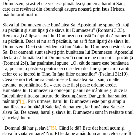
Dumnezeu, şi astfel ele vestesc plinătatea şi puterea harului Său,
care este revărsat din abundenţă asupra noastră prin Isus Hristos,
mântuitorul nostru.
Slava lui Dumnezeu este bunătatea Sa. Apostolul ne spune că „toţi
au păcătuit şi sunt lipsiţi de slava lui Dumnezeu” (Romani 3.23).
Remarcaţi că lipsa slavei lui Dumnezeu constă în faptul că oamenii
au păcătuit. Dacă ei nu ar fi păcătuit, nu ar fi fost lipsiţi de slava lui
Dumnezeu. Deci este evident că bunătatea lui Dumnezeu este slava
Sa. Dar oamenii sunt salvaţi prin bunătatea lui Dumnezeu. Apostolul
declară că bunătatea lui Dumnezeu îi conduce pe oameni la pocăinţă
(Romani 2:4). Iar psalmistul spune: „O, cât de mare este bunătatea
Ta, pe care o păstrezi pentru cei ce se tem de Tine şi pe care o arăţi
celor ce se încred în Tine, în faţa fiilor oamenilor” (Psalmii 31:19).
Ceea ce noi trebuie să căutăm este bunătatea Sa – sau, cu alte
cuvinte, neprihănirea Sa – care este în şi peste oricine crede.
Bunătatea lui Dumnezeu a conceput planul de mântuire şi duce la
îndeplinire întreaga lucrare de răscumpărare. Dar „prin har sunteţi
mântuiţi”
[4]
. Prin urmare, harul lui Dumnezeu este pur şi simplu
manifestarea bunătăţii Sale faţă de oameni, iar bunătatea Sa este
slava Sa. De aceea, harul şi slava lui Dumnezeu sunt în realitate unul
şi acelaşi lucru.
„Domnul dă har şi slavă”
[5]
. Când le dă? Este dat harul acum şi
slava în viaţa viitoare? Nu. El le dă pe amândouă acum celor care Îl