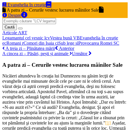
Evanghelia în creație
A patra zi – Cerurile vestesc lucrarea mâinilor Sale
Despre
Caută
Articole
ART
Legamantul cel vesnic
lcv
Vestea bună
VB
Evanghelia în creație
ec
Romani
r
Comori din Isaia
ci
Sub lege
sl
Provocarea Romei
SC
A treia zi – Plinătatea mării
Anterior
A cincea zi – Păsări, pești și animale
Următor
A patra zi – Cerurile vestesc lucrarea mâinilor Sale
Nicăieri altundeva în creaţia lui Dumnezeu nu găsim lecţii de
evanghelie mai minunate decât cele pe care ni le oferă cerul. Am
văzut deja că aştrii cereşti predică evanghelia, deşi nu folosesc
vorbirea articulată. Apostolul Pavel, afirmând că nu toţi s-au supus
evangheliei, adaugă faptul că credinţa vine în urma auzirii, iar
auzirea vine prin cuvântul lui Hristos. Apoi întreabă: „Dar eu întreb:
«N-au auzit ei?»” Ce să audă? Evanghelia, desigur. Şi apoi el
răspunde la propria întrebare: „Ba da” şi o dovedeşte citând
cuvintele psalmistului cu privire la ceruri: „Glasul lor a răsunat prin
tot pământul şi cuvintele lor au ajuns la marginile lumii.”
[1]
Așadar,
cerurile predică evanghelia cu toată puterea și în orice loc. Urmează