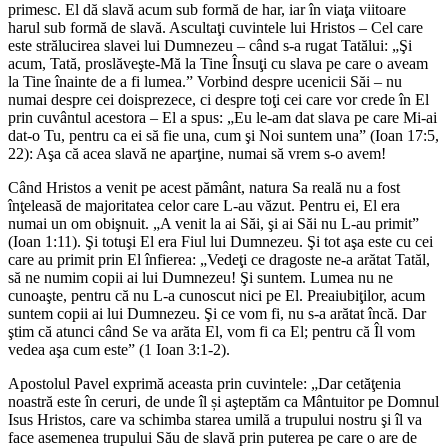
primesc. El dă slavă acum sub formă de har, iar în viaţa viitoare
harul sub formă de slavă. Ascultaţi cuvintele lui Hristos – Cel care
este strălucirea slavei lui Dumnezeu – când s-a rugat Tatălui: „Şi
acum, Tată, proslăveşte-Mă la Tine Însuţi cu slava pe care o aveam
la Tine înainte de a fi lumea.” Vorbind despre ucenicii Săi – nu
numai despre cei doisprezece, ci despre toţi cei care vor crede în El
prin cuvântul acestora – El a spus: „Eu le-am dat slava pe care Mi-ai
dat-o Tu, pentru ca ei să fie una, cum şi Noi suntem una” (Ioan 17:5,
22): Aşa că acea slavă ne aparţine, numai să vrem s-o avem!
Când Hristos a venit pe acest pământ, natura Sa reală nu a fost
înţeleasă de majoritatea celor care L-au văzut. Pentru ei, El era
numai un om obişnuit. „A venit la ai Săi, şi ai Săi nu L-au primit”
(Ioan 1:11). Şi totuşi El era Fiul lui Dumnezeu. Şi tot aşa este cu cei
care au primit prin El înfierea: „Vedeţi ce dragoste ne-a arătat Tatăl,
să ne numim copii ai lui Dumnezeu! Şi suntem. Lumea nu ne
cunoaşte, pentru că nu L-a cunoscut nici pe El. Preaiubiţilor, acum
suntem copii ai lui Dumnezeu. Şi ce vom fi, nu s-a arătat încă. Dar
ştim că atunci când Se va arăta El, vom fi ca El; pentru că Îl vom
vedea aşa cum este” (1 Ioan 3:1-2).
Apostolul Pavel exprimă aceasta prin cuvintele: „Dar cetăţenia
noastră este în ceruri, de unde îl și aşteptăm ca Mântuitor pe Domnul
Isus Hristos, care va schimba starea umilă a trupului nostru şi îl va
face asemenea trupului Său de slavă prin puterea pe care o are de