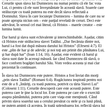
Cerurile spun slava lui Dumnezeu nu numai pentru că ele fac voia
Lui, ci pentru că ele sunt înveşmântate în această slavă. Soarele care
străluceşte cu toată puterea nu este decât slava reflectată a
Domnului. Slava în care locuieşte Dumnezeu – lumina de care nu se
poate apropia niciun om – este parţial revelată de ceruri. Deci este
adevărat, în sensul cel mai literal, că Hristos – marele creator – este
lumina lumii.
Dar harul şi slava sunt echivalente şi interschimbabile. Așadar, citim
că Hristos este strălucirea slavei Tatălui. „Dar fiecăruia dintre noi,
harul i-a fost dat după măsura darului lui Hristos” (Efeseni 4:7). El
este „plin de har şi de adevăr; şi noi toţi am primit din plinătatea Lui,
şi har după har” (Ioan 1:14, 16). Așadar, este evident că harul şi
slava sunt date în aceeaşi măsură. Iar când Dumnezeu dă slavă, o
face conform bogăţiei harului Său. Vom vedea aceasta și mai clar
prezentat în continuare.
În slava lui Dumnezeu este putere. Hristos a fost înviat din morţi
„prin slava Tatălui” (Romani 6:4). Rugăciunea inspirată pentru noi
este de a fi „întăriţi, cu toată puterea, potrivit cu tăria Slavei Lui”
(Coloseni 1:11). Cerurile descoperă care este această putere. Este
puterea care le ţine la locul lor. Este puterea pe care ele o exercită
asupra pământului, puterea prin care viaţa este menţinută. Când
privim slava soarelui sau a cerului presărat cu stele şi cu lună plină,
ne putem aminti că acestea, în toată splendoarea lor, reflectă slava lui