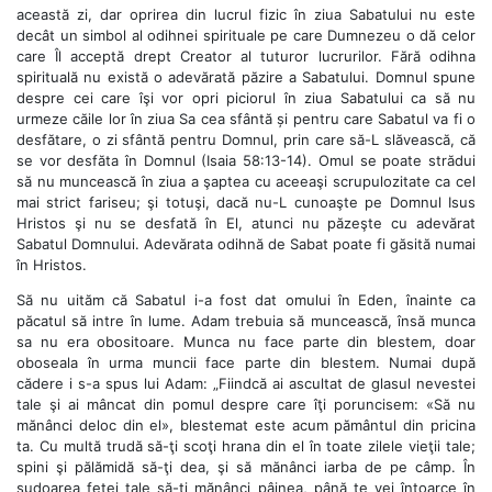
această zi, dar oprirea din lucrul fizic în ziua Sabatului nu este
decât un simbol al odihnei spirituale pe care Dumnezeu o dă celor
care Îl acceptă drept Creator al tuturor lucrurilor. Fără odihna
spirituală nu există o adevărată păzire a Sabatului. Domnul spune
despre cei care îşi vor opri piciorul în ziua Sabatului ca să nu
urmeze căile lor în ziua Sa cea sfântă și pentru care Sabatul va fi o
desfătare, o zi sfântă pentru Domnul, prin care să-L slăvească, că
se vor desfăta în Domnul (Isaia 58:13-14). Omul se poate strădui
să nu muncească în ziua a şaptea cu aceeaşi scrupulozitate ca cel
mai strict fariseu; şi totuşi, dacă nu-L cunoaşte pe Domnul Isus
Hristos şi nu se desfată în El, atunci nu păzeşte cu adevărat
Sabatul Domnului. Adevărata odihnă de Sabat poate fi găsită numai
în Hristos.
Să nu uităm că Sabatul i-a fost dat omului în Eden, înainte ca
păcatul să intre în lume. Adam trebuia să muncească, însă munca
sa nu era obositoare. Munca nu face parte din blestem, doar
oboseala în urma muncii face parte din blestem. Numai după
cădere i s-a spus lui Adam: „Fiindcă ai ascultat de glasul nevestei
tale şi ai mâncat din pomul despre care îţi poruncisem: «Să nu
mănânci deloc din el», blestemat este acum pământul din pricina
ta. Cu multă trudă să-ţi scoţi hrana din el în toate zilele vieţii tale;
spini şi pălămidă să-ţi dea, şi să mănânci iarba de pe câmp. În
sudoarea feţei tale să-ţi mănânci pâinea, până te vei întoarce în