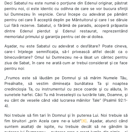
Deci Sabatul nu este numai o porţiune din Edenul originar, păstrat
pentru noi, ci este identic cu odihna de care se vor bucura sfinţii
lui Dumnezeu în veşnicie. Cerul începe cu adevărat pe pământ
pentru cei care Îl acceptă deplin pe Mântuitorul şi care I se dăruie
Lui fără rezerve. Sabatul, o fărâmă de paradis, acoperă prăpastia
dintre Edenul pierdut şi Edenul restaurat, reprezentând
memorialul primului şi garanţia pentru cel de-al doilea.
Aşadar, nu este Sabatul cu adevărat o desfătare? Poate cineva,
care-i înţelege semnificaţia, să-l privească altfel decât ca o
binecuvântare? Omul lui Dumnezeu ne-a lăsat un cântec pentru
ziua de Sabat, în care ne arată cum ar trebui considerat şi ce face
pentru noi:
„Frumos este să lăudăm pe Domnul şi să mărim Numele Tău,
Preaînalte, să vestim dimineața bunătatea Ta şi noaptea
credincioşia Ta, cu instrumentul cu zece coarde şi cu alăuta, în
sunetele harfei. Căci Tu mă înveseleşti cu lucrările tale, Doamne, şi
eu cânt de veselie când văd lucrarea mâinilor Tale” (Psalmii 92:1-
4).
Noi trebuie să fim tari în Domnul şi în puterea Lui. Noi trebuie să
fim biruitori „prin Acela care ne-a iubit”
[6]
. Așadar, atunci când
suntem asaltați de ispite, nu trebuie decât să ne gândim la
puterea lui Dumnezeu – puterea care a creat lumile din nimic – şi