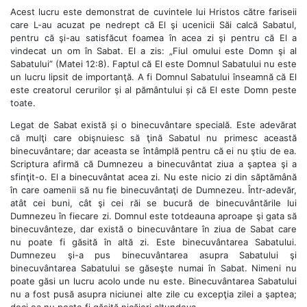
Acest lucru este demonstrat de cuvintele lui Hristos către fariseii
care L-au acuzat pe nedrept că El şi ucenicii Săi calcă Sabatul,
pentru că şi-au satisfăcut foamea în acea zi şi pentru că El a
vindecat un om în Sabat. El a zis: „Fiul omului este Domn şi al
Sabatului” (Matei 12:8). Faptul că El este Domnul Sabatului nu este
un lucru lipsit de importanţă. A fi Domnul Sabatului înseamnă că El
este creatorul cerurilor şi al pământului și că El este Domn peste
toate.
Legat de Sabat există și o binecuvântare specială. Este adevărat
că mulţi care obişnuiesc să ţină Sabatul nu primesc această
binecuvântare; dar aceasta se întâmplă pentru că ei nu ştiu de ea.
Scriptura afirmă că Dumnezeu a binecuvântat ziua a şaptea şi a
sfinţit-o. El a binecuvântat acea zi. Nu este nicio zi din săptămână
în care oamenii să nu fie binecuvântaţi de Dumnezeu. Într-adevăr,
atât cei buni, cât şi cei răi se bucură de binecuvântările lui
Dumnezeu în fiecare zi. Domnul este totdeauna aproape şi gata să
binecuvânteze, dar există o binecuvântare în ziua de Sabat care
nu poate fi găsită în altă zi. Este binecuvântarea Sabatului.
Dumnezeu şi-a pus binecuvântarea asupra Sabatului şi
binecuvântarea Sabatului se găseşte numai în Sabat. Nimeni nu
poate găsi un lucru acolo unde nu este. Binecuvântarea Sabatului
nu a fost pusă asupra niciunei alte zile cu excepţia zilei a şaptea;
deci ea nu poate fi găsită nicăieri altundeva.