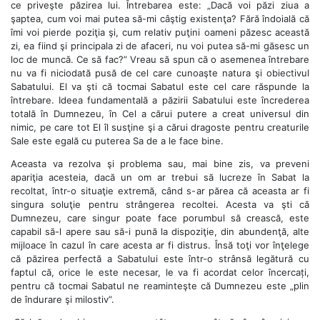
ce priveşte păzirea lui. Întrebarea este: „Dacă voi păzi ziua a
şaptea, cum voi mai putea să-mi câştig existenţa? Fără îndoială că
îmi voi pierde poziţia şi, cum relativ puţini oameni păzesc această
zi, ea fiind şi principala zi de afaceri, nu voi putea să-mi găsesc un
loc de muncă. Ce să fac?” Vreau să spun că o asemenea întrebare
nu va fi niciodată pusă de cel care cunoaşte natura şi obiectivul
Sabatului. El va şti că tocmai Sabatul este cel care răspunde la
întrebare. Ideea fundamentală a păzirii Sabatului este încrederea
totală în Dumnezeu, în Cel a cărui putere a creat universul din
nimic, pe care tot El îl susţine şi a cărui dragoste pentru creaturile
Sale este egală cu puterea Sa de a le face bine.
Aceasta va rezolva şi problema sau, mai bine zis, va preveni
apariţia acesteia, dacă un om ar trebui să lucreze în Sabat la
recoltat, într-o situaţie extremă, când s-ar părea că aceasta ar fi
singura soluţie pentru strângerea recoltei. Acesta va şti că
Dumnezeu, care singur poate face porumbul să crească, este
capabil să-l apere sau să-i pună la dispoziţie, din abundenţă, alte
mijloace în cazul în care acesta ar fi distrus. Însă toţi vor înţelege
că păzirea perfectă a Sabatului este într-o strânsă legătură cu
faptul că, orice le este necesar, le va fi acordat celor încercați,
pentru că tocmai Sabatul ne reaminteşte că Dumnezeu este „plin
de îndurare şi milostiv”.