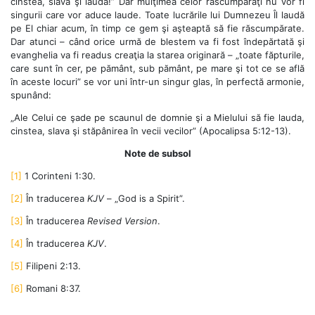
cinstea, slava şi lauda!” Dar mulţimea celor răscumpăraţi nu vor fi
singurii care vor aduce laude. Toate lucrările lui Dumnezeu Îl laudă
pe El chiar acum, în timp ce gem şi aşteaptă să fie răscumpărate.
Dar atunci – când orice urmă de blestem va fi fost îndepărtată şi
evanghelia va fi readus creaţia la starea originară – „toate făpturile,
care sunt în cer, pe pământ, sub pământ, pe mare şi tot ce se află
în aceste locuri” se vor uni într-un singur glas, în perfectă armonie,
spunând:
„Ale Celui ce şade pe scaunul de domnie şi a Mielului să fie lauda,
cinstea, slava şi stăpânirea în vecii vecilor” (Apocalipsa 5:12-13).
Note de subsol
[1]
1 Corinteni 1:30.
[2]
În traducerea
KJV
– „God is a Spirit”.
[3]
În traducerea
Revised Version
.
[4]
În traducerea
KJV
.
[5]
Filipeni 2:13.
[6]
Romani 8:37.