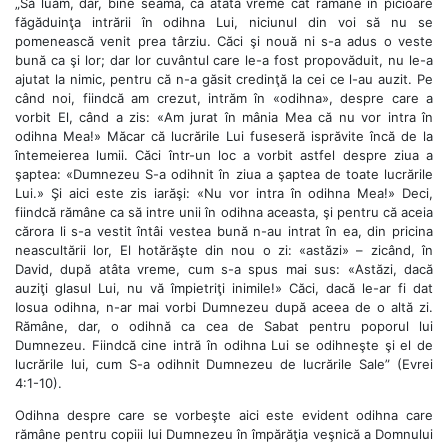
„Să luăm, dar, bine seama, ca atâta vreme cât rămâne în picioare
făgăduinţa intrării în odihna Lui, niciunul din voi să nu se
pomenească venit prea târziu. Căci şi nouă ni s-a adus o veste
bună ca şi lor; dar lor cuvântul care le-a fost propovăduit, nu le-a
ajutat la nimic, pentru că n-a găsit credinţă la cei ce l-au auzit. Pe
când noi, fiindcă am crezut, intrăm în «odihna», despre care a
vorbit El, când a zis: «Am jurat în mânia Mea că nu vor intra în
odihna Mea!» Măcar că lucrările Lui fuseseră isprăvite încă de la
întemeierea lumii. Căci într-un loc a vorbit astfel despre ziua a
şaptea: «Dumnezeu S-a odihnit în ziua a şaptea de toate lucrările
Lui.» Şi aici este zis iarăşi: «Nu vor intra în odihna Mea!» Deci,
fiindcă rămâne ca să intre unii în odihna aceasta, şi pentru că aceia
cărora li s-a vestit întâi vestea bună n-au intrat în ea, din pricina
neascultării lor, El hotărăşte din nou o zi: «astăzi» – zicând, în
David, după atâta vreme, cum s-a spus mai sus: «Astăzi, dacă
auziţi glasul Lui, nu vă împietriţi inimile!» Căci, dacă le-ar fi dat
Iosua odihna, n-ar mai vorbi Dumnezeu după aceea de o altă zi.
Rămâne, dar, o odihnă ca cea de Sabat pentru poporul lui
Dumnezeu. Fiindcă cine intră în odihna Lui se odihneşte şi el de
lucrările lui, cum S-a odihnit Dumnezeu de lucrările Sale” (Evrei
4:1-10).
Odihna despre care se vorbeşte aici este evident odihna care
rămâne pentru copiii lui Dumnezeu în împărăţia veşnică a Domnului