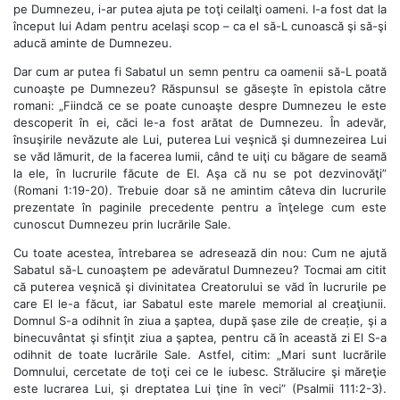
pe Dumnezeu, i-ar putea ajuta pe toţi ceilalţi oameni. I-a fost dat la
început lui Adam pentru acelaşi scop – ca el să-L cunoască şi să-şi
aducă aminte de Dumnezeu.
Dar cum ar putea fi Sabatul un semn pentru ca oamenii să-L poată
cunoaşte pe Dumnezeu? Răspunsul se găseşte în epistola către
romani: „Fiindcă ce se poate cunoaşte despre Dumnezeu le este
descoperit în ei, căci le-a fost arătat de Dumnezeu. În adevăr,
însuşirile nevăzute ale Lui, puterea Lui veşnică şi dumnezeirea Lui
se văd lămurit, de la facerea lumii, când te uiţi cu băgare de seamă
la ele, în lucrurile făcute de El. Aşa că nu se pot dezvinovăţi”
(Romani 1:19-20). Trebuie doar să ne amintim câteva din lucrurile
prezentate în paginile precedente pentru a înţelege cum este
cunoscut Dumnezeu prin lucrările Sale.
Cu toate acestea, întrebarea se adresează din nou: Cum ne ajută
Sabatul să-L cunoaştem pe adevăratul Dumnezeu? Tocmai am citit
că puterea veşnică şi divinitatea Creatorului se văd în lucrurile pe
care El le-a făcut, iar Sabatul este marele memorial al creaţiunii.
Domnul S-a odihnit în ziua a şaptea, după şase zile de creație, şi a
binecuvântat şi sfinţit ziua a şaptea, pentru că în această zi El S-a
odihnit de toate lucrările Sale. Astfel, citim: „Mari sunt lucrările
Domnului, cercetate de toţi cei ce le iubesc. Strălucire şi măreţie
este lucrarea Lui, şi dreptatea Lui ţine în veci” (Psalmii 111:2-3).