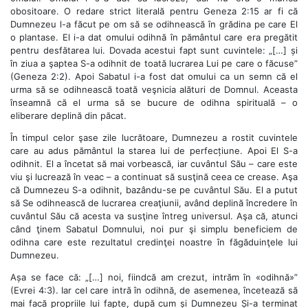
obositoare. O redare strict literală pentru Geneza 2:15 ar fi că
Dumnezeu l-a făcut pe om să se odihnească în grădina pe care El
o plantase. El i-a dat omului odihnă în pământul care era pregătit
pentru desfătarea lui. Dovada acestui fapt sunt cuvintele: „[…] și
în ziua a şaptea S-a odihnit de toată lucrarea Lui pe care o făcuse”
(Geneza 2:2). Apoi Sabatul i-a fost dat omului ca un semn că el
urma să se odihnească toată veşnicia alături de Domnul. Aceasta
înseamnă că el urma să se bucure de odihna spirituală – o
eliberare deplină din păcat.
În timpul celor şase zile lucrătoare, Dumnezeu a rostit cuvintele
care au adus pământul la starea lui de perfecțiune. Apoi El S-a
odihnit. El a încetat să mai vorbească, iar cuvântul Său – care este
viu şi lucrează în veac – a continuat să susţină ceea ce crease. Aşa
că Dumnezeu S-a odihnit, bazându-se pe cuvântul Său. El a putut
să Se odihnească de lucrarea creaţiunii, având deplină încredere în
cuvântul Său că acesta va susţine întreg universul. Aşa că, atunci
când ţinem Sabatul Domnului, noi pur şi simplu beneficiem de
odihna care este rezultatul credinţei noastre în făgăduinţele lui
Dumnezeu.
Așa se face că: „[…] noi, fiindcă am crezut, intrăm în «odihnă»”
(Evrei 4:3). Iar cel care intră în odihnă, de asemenea, încetează să
mai facă propriile lui fapte, după cum și Dumnezeu Și-a terminat