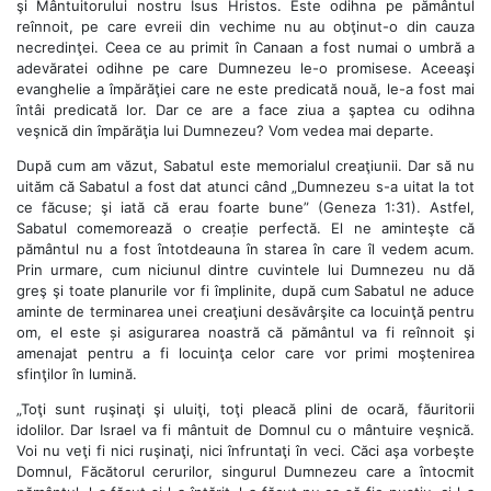
şi Mântuitorului nostru Isus Hristos. Este odihna pe pământul
reînnoit, pe care evreii din vechime nu au obţinut-o din cauza
necredinţei. Ceea ce au primit în Canaan a fost numai o umbră a
adevăratei odihne pe care Dumnezeu le-o promisese. Aceeaşi
evanghelie a împărăţiei care ne este predicată nouă, le-a fost mai
întâi predicată lor. Dar ce are a face ziua a şaptea cu odihna
veşnică din împărăţia lui Dumnezeu? Vom vedea mai departe.
După cum am văzut, Sabatul este memorialul creaţiunii. Dar să nu
uităm că Sabatul a fost dat atunci când „Dumnezeu s-a uitat la tot
ce făcuse; şi iată că erau foarte bune” (Geneza 1:31). Astfel,
Sabatul comemorează o creație perfectă. El ne aminteşte că
pământul nu a fost întotdeauna în starea în care îl vedem acum.
Prin urmare, cum niciunul dintre cuvintele lui Dumnezeu nu dă
greş şi toate planurile vor fi împlinite, după cum Sabatul ne aduce
aminte de terminarea unei creaţiuni desăvârşite ca locuinţă pentru
om, el este și asigurarea noastră că pământul va fi reînnoit şi
amenajat pentru a fi locuinţa celor care vor primi moştenirea
sfinţilor în lumină.
„Toţi sunt ruşinaţi şi uluiţi, toţi pleacă plini de ocară, făuritorii
idolilor. Dar Israel va fi mântuit de Domnul cu o mântuire veşnică.
Voi nu veţi fi nici ruşinaţi, nici înfruntaţi în veci. Căci aşa vorbeşte
Domnul, Făcătorul cerurilor, singurul Dumnezeu care a întocmit