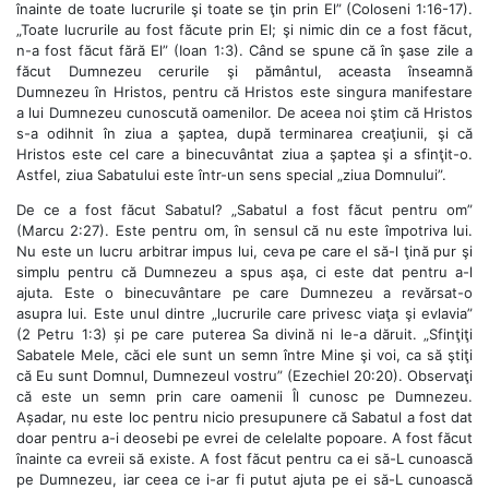
înainte de toate lucrurile şi toate se ţin prin El” (Coloseni 1:16-17).
„Toate lucrurile au fost făcute prin El; şi nimic din ce a fost făcut,
n-a fost făcut fără El” (Ioan 1:3). Când se spune că în şase zile a
făcut Dumnezeu cerurile şi pământul, aceasta înseamnă
Dumnezeu în Hristos, pentru că Hristos este singura manifestare
a lui Dumnezeu cunoscută oamenilor. De aceea noi ştim că Hristos
s-a odihnit în ziua a şaptea, după terminarea creaţiunii, şi că
Hristos este cel care a binecuvântat ziua a şaptea şi a sfinţit-o.
Astfel, ziua Sabatului este într-un sens special „ziua Domnului”.
De ce a fost făcut Sabatul? „Sabatul a fost făcut pentru om”
(Marcu 2:27). Este pentru om, în sensul că nu este împotriva lui.
Nu este un lucru arbitrar impus lui, ceva pe care el să-l ţină pur şi
simplu pentru că Dumnezeu a spus aşa, ci este dat pentru a-l
ajuta. Este o binecuvântare pe care Dumnezeu a revărsat-o
asupra lui. Este unul dintre „lucrurile care privesc viaţa şi evlavia”
(2 Petru 1:3) și pe care puterea Sa divină ni le-a dăruit. „Sfinţiţi
Sabatele Mele, căci ele sunt un semn între Mine şi voi, ca să ştiţi
că Eu sunt Domnul, Dumnezeul vostru” (Ezechiel 20:20). Observaţi
că este un semn prin care oamenii Îl cunosc pe Dumnezeu.
Așadar, nu este loc pentru nicio presupunere că Sabatul a fost dat
doar pentru a-i deosebi pe evrei de celelalte popoare. A fost făcut
înainte ca evreii să existe. A fost făcut pentru ca ei să-L cunoască
pe Dumnezeu, iar ceea ce i-ar fi putut ajuta pe ei să-L cunoască