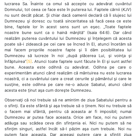
lucrarea Sa. Înainte ca omul să accepte cu adevărat cuvântul
Domnului, tot ceea ce face este în puterea lui. Faptele cărnii (
KJV
)
nu sunt decât păcat. Și chiar dacă oamenii declară că îi slujesc lui
Dumnezeu şi doresc cu toată sinceritatea să facă ceea ce este
bine, faptele lor în acest sens sunt un eşec. „Toate faptele
noastre bune sunt ca o haină mânjită” (Isaia 64:6). Dar când
realizăm puterea cuvântului lui Dumnezeu şi înţelegem că acesta
poate să-i zidească pe cei care se încred în El, atunci încetăm să
mai facem propriile noastre fapte şi îi dăm posibilitatea lui
Dumnezeu să lucreze în noi „după plăcerea Lui, şi voinţa şi
înfăptuirea”
[5]
. Atunci toate faptele sunt făcute în El şi sunt astfel
bune. Aceasta este odihnă cu adevărat. Odihna pe care o
experimentăm atunci când realizăm că mântuirea nu este lucrarea
noastră, ci a cuvântului care a creat cerurile şi pământul şi care le
susţine, este odihna pe care ne-o aduce Sabatul, atunci când
acesta este ţinut aşa cum doreşte Dumnezeu.
Observaţi că noi trebuie să ne amintim de ziua Sabatului pentru a
o sfinţi. Ea este sfântă şi aşa trebuie să o ținem. Noi nu trebuie să
o facem mai sfântă, pentru că aceasta ar fi imposibil; numai
Dumnezeu ar putea face aceasta. Orice am face, noi nu putem
adăuga sau scădea ceva din sfinţenia ei. Nici nu putem să ne
sfinţim singuri, astfel încât să-l păzim aşa cum trebuie. Noi nu
putem face aceasta. Dar aceeaşi putere care a sfinţit ziua