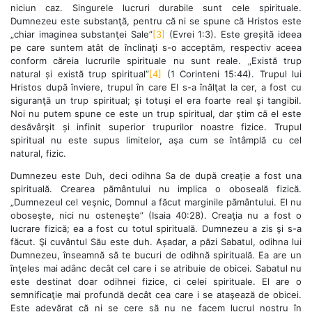
niciun caz. Singurele lucruri durabile sunt cele spirituale.
Dumnezeu este substanţă, pentru că ni se spune că Hristos este
„chiar imaginea substanţei Sale”
[3]
(Evrei 1:3). Este greșită ideea
pe care suntem atât de înclinaţi s-o acceptăm, respectiv aceea
conform căreia lucrurile spirituale nu sunt reale. „Există trup
natural și există trup spiritual”
[4]
(1 Corinteni 15:44). Trupul lui
Hristos după înviere, trupul în care El s-a înălţat la cer, a fost cu
siguranţă un trup spiritual; şi totuşi el era foarte real şi tangibil.
Noi nu putem spune ce este un trup spiritual, dar ştim că el este
desăvârşit și infinit superior trupurilor noastre fizice. Trupul
spiritual nu este supus limitelor, aşa cum se întâmplă cu cel
natural, fizic.
Dumnezeu este Duh, deci odihna Sa de după creație a fost una
spirituală. Crearea pământului nu implica o oboseală fizică.
„Dumnezeul cel veşnic, Domnul a făcut marginile pământului. El nu
oboseşte, nici nu osteneşte” (Isaia 40:28). Creaţia nu a fost o
lucrare fizică; ea a fost cu totul spirituală. Dumnezeu a zis şi s-a
făcut. Şi cuvântul Său este duh. Așadar, a păzi Sabatul, odihna lui
Dumnezeu, înseamnă să te bucuri de odihnă spirituală. Ea are un
înţeles mai adânc decât cel care i se atribuie de obicei. Sabatul nu
este destinat doar odihnei fizice, ci celei spirituale. El are o
semnificaţie mai profundă decât cea care i se ataşează de obicei.
Este adevărat că ni se cere să nu ne facem lucrul nostru în