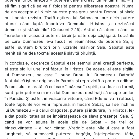
să fim siguri că ea va fi folosită pentru eliberarea noastră. Numai
de am accepta-o! Nimic nu este prea greu pentru Domnul şi nimic
nu-I poate rezista. Toată oştirea lui Satana nu are nicio putere
atunci când luptă împotriva Domnului. Hristos „a dezbrăcat
domniile şi stăpânirile” (Coloseni 2:15). Astfel că, atunci când ne
încredem în această putere, biruinţa este deja câştigată. Lucrările
pe care Dumnezeu le-a făcut ne reamintesc de puterea Sa; şi
astfel suntem biruitori prin lucrările mâinilor Sale. Sabatul este
menit să ne dea tocmai această slăvită biruinţă.
În concluzie, deoarece Sabatul este semnul unei creaţii perfecte,
el este sigiliul unei noi făpturi în Hristos. De aceea, el este sigiliul
lui Dumnezeu, pe care îl pune Duhul lui Dumnezeu. Datorită
faptului că îşi are originea în Paradis şi reprezintă o parte a odihnei
Paradisului, el arată că cei care îl păzesc în spirit, nu doar ca formă,
sunt, prin puterea mare a lui Dumnezeu, destinaţi să ocupe un loc
în Paradis. Şi astfel, în veacurile viitoare, când Edenul va fi refăcut,
toate făpturile vor veni împreună, în fiecare Sabat, să I se închine
lui Dumnezeu – a cărui dragoste, putere şi îndurare, în Hristos, le-
a dat posibilitatea să se împărtăşească de slava prezenţei Sale. Şi
când se vor aduna în acele zile de Sabat – de trei ori
binecuvântate – ei vor cânta: „Vrednic este Mielul care a fost
jungheat, să primească puterea, bogăţia, înţelepciunea, tăria,