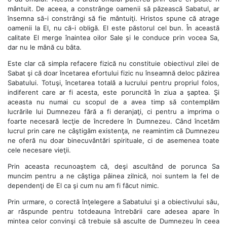
mântuit. De aceea, a constrânge oamenii să păzească Sabatul, ar
însemna să-i constrângi să fie mântuiţi. Hristos spune că atrage
oamenii la El, nu că-i obligă. El este păstorul cel bun. În această
calitate El merge înaintea oilor Sale şi le conduce prin vocea Sa,
dar nu le mână cu bâta.
Este clar că simpla refacere fizică nu constituie obiectivul zilei de
Sabat şi că doar încetarea efortului fizic nu înseamnă deloc păzirea
Sabatului. Totuşi, încetarea totală a lucrului pentru propriul folos,
indiferent care ar fi acesta, este poruncită în ziua a şaptea. Şi
aceasta nu numai cu scopul de a avea timp să contemplăm
lucrările lui Dumnezeu fără a fi deranjaţi, ci pentru a imprima o
foarte necesară lecţie de încredere în Dumnezeu. Când încetăm
lucrul prin care ne câştigăm existenţa, ne reamintim că Dumnezeu
ne oferă nu doar binecuvântări spirituale, ci de asemenea toate
cele necesare vieţii.
Prin aceasta recunoaştem că, deşi ascultând de porunca Sa
muncim pentru a ne câştiga pâinea zilnică, noi suntem la fel de
dependenţi de El ca şi cum nu am fi făcut nimic.
Prin urmare, o corectă înţelegere a Sabatului şi a obiectivului său,
ar răspunde pentru totdeauna întrebării care adesea apare în
mintea celor convinşi că trebuie să asculte de Dumnezeu în ceea