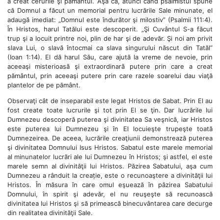
a creat cerurile şi pământul. Aşa că, atunci când psalmistul spune
că Domnul a făcut un memorial pentru lucrările Sale minunate, el
adaugă imediat: „Domnul este îndurător şi milostiv” (Psalmii 111:4).
În Hristos, harul Tatălui este descoperit. „Şi Cuvântul S-a făcut
trup şi a locuit printre noi, plin de har şi de adevăr. Şi noi am privit
slava Lui, o slavă întocmai ca slava singurului născut din Tatăl”
(Ioan 1:14). El dă harul Său, care ajută la vreme de nevoie, prin
aceeaşi misterioasă şi extraordinară putere prin care a creat
pământul, prin aceeaşi putere prin care razele soarelui dau viaţă
plantelor de pe pământ.
Observaţi cât de inseparabil este legat Hristos de Sabat. Prin El au
fost create toate lucrurile şi tot prin El se ţin. Dar lucrările lui
Dumnezeu descoperă puterea şi divinitatea Sa veşnică, iar Hristos
este puterea lui Dumnezeu şi în El locuieşte trupeşte toată
Dumnezeirea. De aceea, lucrările creaţiunii demonstrează puterea
şi divinitatea Domnului Isus Hristos. Sabatul este marele memorial
al minunatelor lucrări ale lui Dumnezeu în Hristos; şi astfel, el este
marele semn al divinităţii lui Hristos. Păzirea Sabatului, aşa cum
Dumnezeu a rânduit la creație, este o recunoaştere a divinităţii lui
Hristos. În măsura în care omul eşuează în păzirea Sabatului
Domnului, în spirit şi adevăr, el nu reuşeşte să recunoască
divinitatea lui Hristos şi să primească binecuvântarea care decurge
din realitatea divinităţii Sale.