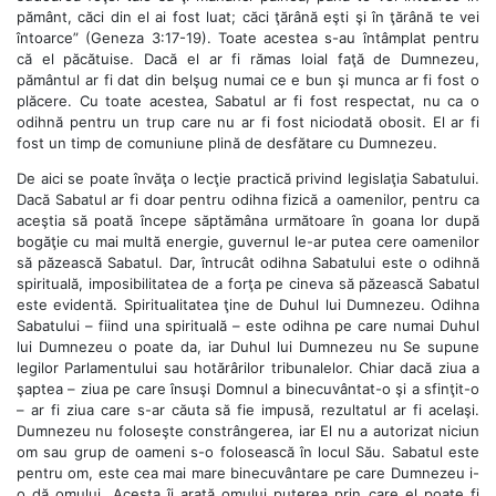
pământ, căci din el ai fost luat; căci ţărână eşti şi în ţărână te vei
întoarce” (Geneza 3:17-19). Toate acestea s-au întâmplat pentru
că el păcătuise. Dacă el ar fi rămas loial faţă de Dumnezeu,
pământul ar fi dat din belşug numai ce e bun şi munca ar fi fost o
plăcere. Cu toate acestea, Sabatul ar fi fost respectat, nu ca o
odihnă pentru un trup care nu ar fi fost niciodată obosit. El ar fi
fost un timp de comuniune plină de desfătare cu Dumnezeu.
De aici se poate învăţa o lecţie practică privind legislaţia Sabatului.
Dacă Sabatul ar fi doar pentru odihna fizică a oamenilor, pentru ca
aceştia să poată începe săptămâna următoare în goana lor după
bogăţie cu mai multă energie, guvernul le-ar putea cere oamenilor
să păzească Sabatul. Dar, întrucât odihna Sabatului este o odihnă
spirituală, imposibilitatea de a forţa pe cineva să păzească Sabatul
este evidentă. Spiritualitatea ţine de Duhul lui Dumnezeu. Odihna
Sabatului – fiind una spirituală – este odihna pe care numai Duhul
lui Dumnezeu o poate da, iar Duhul lui Dumnezeu nu Se supune
legilor Parlamentului sau hotărârilor tribunalelor. Chiar dacă ziua a
şaptea – ziua pe care însuşi Domnul a binecuvântat-o şi a sfinţit-o
– ar fi ziua care s-ar căuta să fie impusă, rezultatul ar fi acelaşi.
Dumnezeu nu foloseşte constrângerea, iar El nu a autorizat niciun
om sau grup de oameni s-o folosească în locul Său. Sabatul este
pentru om, este cea mai mare binecuvântare pe care Dumnezeu i-
o dă omului. Acesta îi arată omului puterea prin care el poate fi