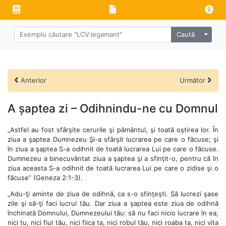
Caută
Anterior
Următor
A șaptea zi – Odihnindu-ne cu Domnul
„Astfel au fost sfârşite cerurile şi pământul, şi toată oştirea lor. În
ziua a şaptea Dumnezeu Şi-a sfârşit lucrarea pe care o făcuse; şi
în ziua a şaptea S-a odihnit de toată lucrarea Lui pe care o făcuse.
Dumnezeu a binecuvântat ziua a şaptea şi a sfinţit-o, pentru că în
ziua aceasta S-a odihnit de toată lucrarea Lui pe care o zidise şi o
făcuse” (Geneza 2:1-3).
„Adu-ţi aminte de ziua de odihnă, ca s-o sfinţeşti. Să lucrezi şase
zile şi să-ţi faci lucrul tău. Dar ziua a şaptea este ziua de odihnă
închinată Domnului, Dumnezeului tău: să nu faci nicio lucrare în ea,
nici tu, nici fiul tău, nici fiica ta, nici robul tău, nici roaba ta, nici vita