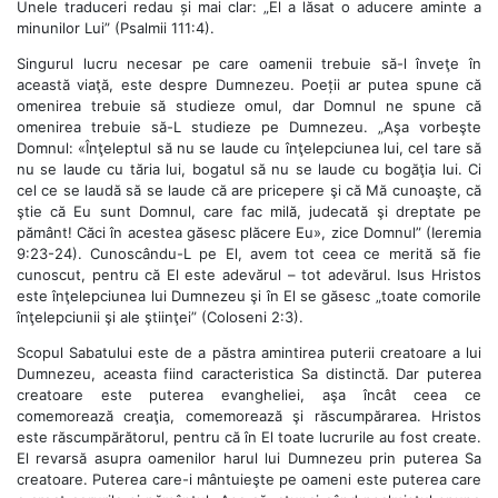
Unele traduceri redau și mai clar: „El a lăsat o aducere aminte a
minunilor Lui” (Psalmii 111:4).
Singurul lucru necesar pe care oamenii trebuie să-l înveţe în
această viaţă, este despre Dumnezeu. Poeții ar putea spune că
omenirea trebuie să studieze omul, dar Domnul ne spune că
omenirea trebuie să-L studieze pe Dumnezeu. „Aşa vorbeşte
Domnul: «Înţeleptul să nu se laude cu înţelepciunea lui, cel tare să
nu se laude cu tăria lui, bogatul să nu se laude cu bogăţia lui. Ci
cel ce se laudă să se laude că are pricepere şi că Mă cunoaşte, că
ştie că Eu sunt Domnul, care fac milă, judecată şi dreptate pe
pământ! Căci în acestea găsesc plăcere Eu», zice Domnul” (Ieremia
9:23-24). Cunoscându-L pe El, avem tot ceea ce merită să fie
cunoscut, pentru că El este adevărul – tot adevărul. Isus Hristos
este înţelepciunea lui Dumnezeu şi în El se găsesc „toate comorile
înţelepciunii şi ale ştiinţei” (Coloseni 2:3).
Scopul Sabatului este de a păstra amintirea puterii creatoare a lui
Dumnezeu, aceasta fiind caracteristica Sa distinctă. Dar puterea
creatoare este puterea evangheliei, aşa încât ceea ce
comemorează creaţia, comemorează şi răscumpărarea. Hristos
este răscumpărătorul, pentru că în El toate lucrurile au fost create.
El revarsă asupra oamenilor harul lui Dumnezeu prin puterea Sa
creatoare. Puterea care-i mântuieşte pe oameni este puterea care