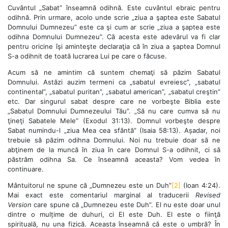
Cuvântul „Sabat” înseamnă odihnă. Este cuvântul ebraic pentru
odihnă. Prin urmare, acolo unde scrie „ziua a şaptea este Sabatul
Domnului Dumnezeu” este ca şi cum ar scrie „ziua a şaptea este
odihna Domnului Dumnezeu”. Că acesta este adevărul va fi clar
pentru oricine îşi aminteşte declaraţia că în ziua a şaptea Domnul
S-a odihnit de toată lucrarea Lui pe care o făcuse.
Acum să ne amintim că suntem chemaţi să păzim Sabatul
Domnului. Astăzi auzim termeni ca „sabatul evreiesc”, „sabatul
continental”, „sabatul puritan”, „sabatul american”, „sabatul creştin”
etc. Dar singurul sabat despre care ne vorbeşte Biblia este
„Sabatul Domnului Dumnezeului Tău”. „Să nu care cumva să nu
ţineţi Sabatele Mele” (Exodul 31:13). Domnul vorbeşte despre
Sabat numindu-l „ziua Mea cea sfântă” (Isaia 58:13). Așadar, noi
trebuie să păzim odihna Domnului. Noi nu trebuie doar să ne
abţinem de la muncă în ziua în care Domnul S-a odihnit, ci să
păstrăm odihna Sa. Ce înseamnă aceasta? Vom vedea în
continuare.
Mântuitorul ne spune că „Dumnezeu este un Duh”
[2]
(Ioan 4:24).
Mai exact este comentariul marginal al traducerii
Revised
Version
care spune că „Dumnezeu este Duh”. El nu este doar unul
dintre o mulțime de duhuri, ci El este Duh. El este o fiinţă
spirituală, nu una fizică. Aceasta înseamnă că este o umbră? În