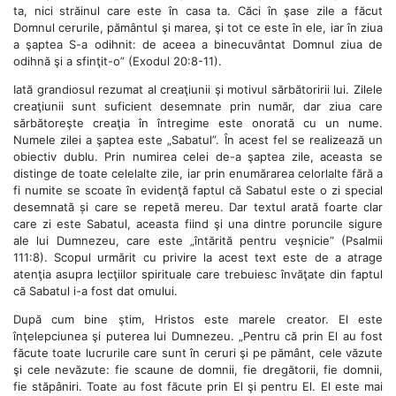
ta, nici străinul care este în casa ta. Căci în şase zile a făcut
Domnul cerurile, pământul şi marea, şi tot ce este în ele, iar în ziua
a şaptea S-a odihnit: de aceea a binecuvântat Domnul ziua de
odihnă şi a sfinţit-o” (Exodul 20:8-11).
Iată grandiosul rezumat al creaţiunii şi motivul sărbătoririi lui. Zilele
creaţiunii sunt suficient desemnate prin număr, dar ziua care
sărbătoreşte creaţia în întregime este onorată cu un nume.
Numele zilei a şaptea este „Sabatul”. În acest fel se realizează un
obiectiv dublu. Prin numirea celei de-a şaptea zile, aceasta se
distinge de toate celelalte zile, iar prin enumărarea celorlalte fără a
fi numite se scoate în evidenţă faptul că Sabatul este o zi special
desemnată și care se repetă mereu. Dar textul arată foarte clar
care zi este Sabatul, aceasta fiind şi una dintre poruncile sigure
ale lui Dumnezeu, care este „întărită pentru veşnicie” (Psalmii
111:8). Scopul urmărit cu privire la acest text este de a atrage
atenţia asupra lecţiilor spirituale care trebuiesc învăţate din faptul
că Sabatul i-a fost dat omului.
După cum bine ştim, Hristos este marele creator. El este
înţelepciunea şi puterea lui Dumnezeu. „Pentru că prin El au fost
făcute toate lucrurile care sunt în ceruri şi pe pământ, cele văzute
şi cele nevăzute: fie scaune de domnii, fie dregătorii, fie domnii,
fie stăpâniri. Toate au fost făcute prin El şi pentru El. El este mai