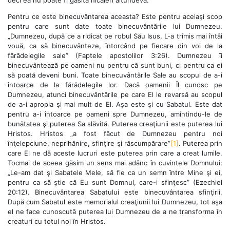
Pentru ce este binecuvântarea aceasta? Este pentru acelaşi scop
pentru care sunt date toate binecuvântările lui Dumnezeu.
„Dumnezeu, după ce a ridicat pe robul Său Isus, L-a trimis mai întâi
vouă, ca să binecuvânteze, întorcând pe fiecare din voi de la
fărădelegile sale” (Faptele apostolilor 3:26). Dumnezeu îi
binecuvântează pe oameni nu pentru că sunt buni, ci pentru ca ei
să poată deveni buni. Toate binecuvântările Sale au scopul de a-i
întoarce de la fărădelegile lor. Dacă oamenii Îl cunosc pe
Dumnezeu, atunci binecuvântările pe care El le revarsă au scopul
de a-i apropia şi mai mult de El. Aşa este şi cu Sabatul. Este dat
pentru a-i întoarce pe oameni spre Dumnezeu, amintindu-le de
bunătatea şi puterea Sa slăvită. Puterea creaţiunii este puterea lui
Hristos. Hristos „a fost făcut de Dumnezeu pentru noi
înţelepciune, neprihănire, sfinţire şi răscumpărare”
[1]
. Puterea prin
care El ne dă aceste lucruri este puterea prin care a creat lumile.
Tocmai de aceea găsim un sens mai adânc în cuvintele Domnului:
„Le-am dat şi Sabatele Mele, să fie ca un semn între Mine şi ei,
pentru ca să ştie că Eu sunt Domnul, care-i sfinţesc” (Ezechiel
20:12). Binecuvântarea Sabatului este binecuvântarea sfinţirii.
După cum Sabatul este memorialul creaţiunii lui Dumnezeu, tot aşa
el ne face cunoscută puterea lui Dumnezeu de a ne transforma în
creaturi cu totul noi în Hristos.