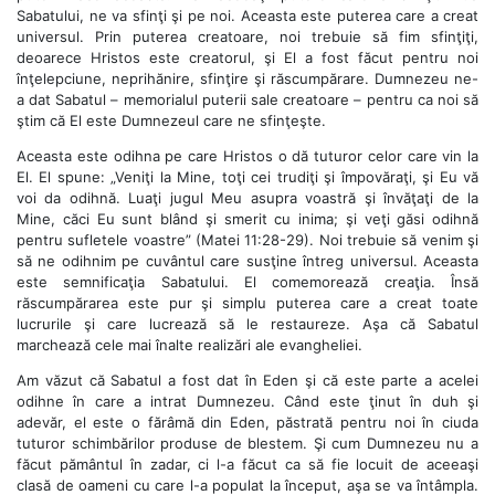
Sabatului, ne va sfinţi şi pe noi. Aceasta este puterea care a creat
universul. Prin puterea creatoare, noi trebuie să fim sfinţiţi,
deoarece Hristos este creatorul, şi El a fost făcut pentru noi
înţelepciune, neprihănire, sfinţire şi răscumpărare. Dumnezeu ne-
a dat Sabatul – memorialul puterii sale creatoare – pentru ca noi să
ştim că El este Dumnezeul care ne sfinţeşte.
Aceasta este odihna pe care Hristos o dă tuturor celor care vin la
El. El spune: „Veniţi la Mine, toţi cei trudiţi şi împovăraţi, şi Eu vă
voi da odihnă. Luaţi jugul Meu asupra voastră şi învăţaţi de la
Mine, căci Eu sunt blând şi smerit cu inima; şi veţi găsi odihnă
pentru sufletele voastre” (Matei 11:28-29). Noi trebuie să venim şi
să ne odihnim pe cuvântul care susţine întreg universul. Aceasta
este semnificaţia Sabatului. El comemorează creaţia. Însă
răscumpărarea este pur şi simplu puterea care a creat toate
lucrurile şi care lucrează să le restaureze. Aşa că Sabatul
marchează cele mai înalte realizări ale evangheliei.
Am văzut că Sabatul a fost dat în Eden şi că este parte a acelei
odihne în care a intrat Dumnezeu. Când este ţinut în duh şi
adevăr, el este o fărâmă din Eden, păstrată pentru noi în ciuda
tuturor schimbărilor produse de blestem. Şi cum Dumnezeu nu a
făcut pământul în zadar, ci l-a făcut ca să fie locuit de aceeaşi
clasă de oameni cu care l-a populat la început, aşa se va întâmpla.