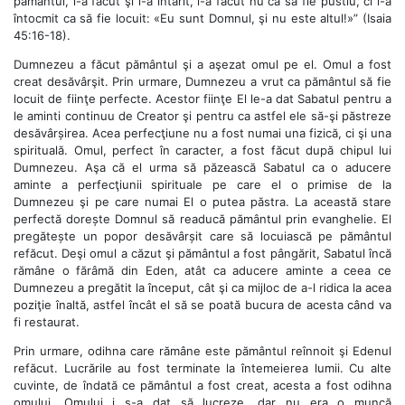
pământul, l-a făcut şi l-a întărit, l-a făcut nu ca să fie pustiu, ci l-a
întocmit ca să fie locuit: «Eu sunt Domnul, şi nu este altul!»” (Isaia
45:16-18).
Dumnezeu a făcut pământul şi a aşezat omul pe el. Omul a fost
creat desăvârşit. Prin urmare, Dumnezeu a vrut ca pământul să fie
locuit de fiinţe perfecte. Acestor fiinţe El le-a dat Sabatul pentru a
le aminti continuu de Creator şi pentru ca astfel ele să-şi păstreze
desăvârșirea. Acea perfecţiune nu a fost numai una fizică, ci şi una
spirituală. Omul, perfect în caracter, a fost făcut după chipul lui
Dumnezeu. Aşa că el urma să păzească Sabatul ca o aducere
aminte a perfecţiunii spirituale pe care el o primise de la
Dumnezeu şi pe care numai El o putea păstra. La această stare
perfectă dorește Domnul să readucă pământul prin evanghelie. El
pregătește un popor desăvârșit care să locuiască pe pământul
refăcut. Deşi omul a căzut şi pământul a fost pângărit, Sabatul încă
rămâne o fărâmă din Eden, atât ca aducere aminte a ceea ce
Dumnezeu a pregătit la început, cât şi ca mijloc de a-l ridica la acea
poziţie înaltă, astfel încât el să se poată bucura de acesta când va
fi restaurat.
Prin urmare, odihna care rămâne este pământul reînnoit şi Edenul
refăcut. Lucrările au fost terminate la întemeierea lumii. Cu alte
cuvinte, de îndată ce pământul a fost creat, acesta a fost odihna
omului. Omului i s-a dat să lucreze, dar nu era o muncă