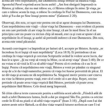
acesta are vreo neprihănire), dar Dumnezeu însuşi trebuie să trăiască viaţa.
Apostolul Pavel exprimă acest lucru astfel: „Am fost răstignit împreună cu
Hristos, şi trăiesc, dar nu mai trăiesc eu, ci Hristos trăieşte în mine. Şi viaţa, pe
care o trăiesc acum în trup, o trăiesc în credinţa în Fiul lui Dumnezeu, care m-a
iubit şi S-a dat pe Sine însuşi pentru mine” (Galateni 2:20).
Observaţi, din nou, ce uşor este pentru om să se aşeze deasupra lui Dumnezeu.
Cum neprihănirea este viaţă – chiar viaţa lui Dumnezeu – este evident că pentru
un om care pretinde că are viaţa în sine însuşi, că are în mod firesc în el un
principiu care nu poate cu niciun chip să moară, este ca şi cum ar spune că are
neprihănire în el însuşi, şi astfel să pretindă indirect că este Dumnezeu. Din nou,
acesta este omul păcatului.
Această convingere i-a împiedicat pe farisei să-L accepte pe Hristos. Aceștia „se
încredeau în ei înşişi că sunt neprihăniţi” (Luca 18:9). Ei pretindeau că au
credinţa în viaţa veşnică şi cercetau Scripturile având în vedere acest lucru, dar
Isus le-a spus: „Şi nu vreţi să veniţi la Mine, ca să aveţi viaţa” (Ioan 5:40). De ce
nu voiau ei să vină la El ca să aibă viaţa? Pentru că ei credeau că o au în ei
înşişi. Pentru că neprihănirea este viaţă, Hristos a venit pe pământ cu singurul
scop de a le da viaţă oamenilor, pentru că viaţa lor fusese pervertită de păcat. El
ne dă viaţa şi aceasta ne dă neprihănirea Sa. Singurul motiv pentru care cineva
nu vine la Hristos pentru viaţă, este că el crede că o are deja. Repet, oricine
pretinde că poate avea viaţa veşnică fără Hristos, pretinde că poate avea
neprihănire fără Hristos. Cele două merg împreună.
Să citim câteva texte cunoscute pentru a sublinia acest adevăr. „Fiindcă atât de
mult a iubit Dumnezeu lumea, încât a dat pe singurul Său Fiu, pentru ca oricine
crede în El să nu piară ci să aibă viaţa veşnică” (Ioan 3:16). „După cum I-ai dat
putere peste orice făptură, ca să dea viaţa veşnică tuturor acelora pe care I i-ai