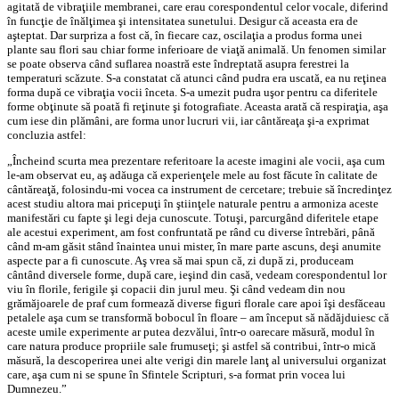
agitată de vibraţiile membranei, care erau corespondentul celor vocale, diferind
în funcţie de înălţimea şi intensitatea sunetului. Desigur că aceasta era de
aşteptat. Dar surpriza a fost că, în fiecare caz, oscilaţia a produs forma unei
plante sau flori sau chiar forme inferioare de viaţă animală. Un fenomen similar
se poate observa când suflarea noastră este îndreptată asupra ferestrei la
temperaturi scăzute. S-a constatat că atunci când pudra era uscată, ea nu reţinea
forma după ce vibraţia vocii înceta. S-a umezit pudra uşor pentru ca diferitele
forme obţinute să poată fi reţinute şi fotografiate. Aceasta arată că respiraţia, aşa
cum iese din plămâni, are forma unor lucruri vii, iar cântăreaţa şi-a exprimat
concluzia astfel:
„Încheind scurta mea prezentare referitoare la aceste imagini ale vocii, aşa cum
le-am observat eu, aş adăuga că experienţele mele au fost făcute în calitate de
cântăreaţă, folosindu-mi vocea ca instrument de cercetare; trebuie să încredinţez
acest studiu altora mai pricepuţi în ştiinţele naturale pentru a armoniza aceste
manifestări cu fapte şi legi deja cunoscute. Totuşi, parcurgând diferitele etape
ale acestui experiment, am fost confruntată pe rând cu diverse întrebări, până
când m-am găsit stând înaintea unui mister, în mare parte ascuns, deşi anumite
aspecte par a fi cunoscute. Aş vrea să mai spun că, zi după zi, produceam
cântând diversele forme, după care, ieşind din casă, vedeam corespondentul lor
viu în florile, ferigile şi copacii din jurul meu. Şi când vedeam din nou
grămăjoarele de praf cum formează diverse figuri florale care apoi îşi desfăceau
petalele aşa cum se transformă bobocul în floare – am început să nădăjduiesc că
aceste umile experimente ar putea dezvălui, într-o oarecare măsură, modul în
care natura produce propriile sale frumuseţi; şi astfel să contribui, într-o mică
măsură, la descoperirea unei alte verigi din marele lanţ al universului organizat
care, aşa cum ni se spune în Sfintele Scripturi, s-a format prin vocea lui
Dumnezeu.”