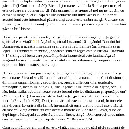
păcatul odată făptuit aduce moartea” (Iacov 1:15); pentru că „boldul morţii este
păcatul” (1 Corinteni 15:56). Păcatul şi moartea vin de la Satana pentru că el
este cel care are puterea morţii. Prin urmare, ni se spune că noi nu ne luptăm cu
carnea şi sângele, ci cu căpeteniile întunericului lumii acesteia. Întunericul
acestei lumi este întunericul păcatului şi acesta este umbra morţii. Cei care zac
în păcat, zac în umbra morţii, iar lumina care răsare pentru aceştia este viaţa fără
păcat a lui Hristos.
După cum păcatul este moarte, tot aşa neprihănirea este viaţă: „[…] a gândi
spiritual este viață”
[11]
. A gândi spiritual înseamnă să ai gândul Duhului lui
Dumnezeu, şi aceasta înseamnă să ai viaţa şi neprihănirea Sa. Înseamnă să ai
legea lui Dumnezeu în minte, „deoarece știm că legea este spirituală” (Romani
7:14). Singurul lucru care poate împrăştia întunericul este lumina. Aşa că
singurul lucru care poate eradica păcatul este neprihănirea. Şi singurul lucru
care poate birui moartea este viaţa.
Dar viaţa unui om nu poate câştiga biruinţa asupra morţii, pentru că ea însăşi
este moarte. Păcatul se află în mod natural în inima oamenilor. „Căci dinăuntru,
din inima oamenilor, ies gândurile rele, preacurviile, curviile, uciderile,
furtişagurile, lăcomiile, vicleşugurile, înşelăciunile, faptele de ruşine, ochiul
rău, hula, trufia, nebunia. Toate aceste lucruri rele ies dinăuntru şi spurcă pe om”
(Marcu 7:21-23). Dar inima este sediul vieţii „pentru că din ea ies izvoarele
vieţii” (Proverbele 4:23). Deci, cum păcatul este moarte şi păcatul, în formele
sale diverse, izvorăşte din inimă, înseamnă că sursa vieţii omului este otrăvită
cu moarte. Viaţa omului nu este decât o moarte vie. Apostolul Pavel, după ce
deplânge păcătoşenia absolută a omului firesc, strigă: „O, nenorocitul de mine,
cine mă va izbăvi de acest trup de moarte?” (Romani 7:24).
Cum neprihănirea, şi numai ea, este viaţă, omul nu poate găsi nicio speranţă de