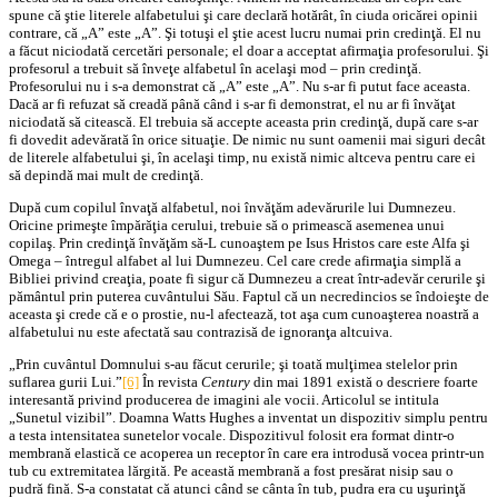
spune că ştie literele alfabetului şi care declară hotărât, în ciuda oricărei opinii
contrare, că „A” este „A”. Şi totuşi el ştie acest lucru numai prin credinţă. El nu
a făcut niciodată cercetări personale; el doar a acceptat afirmaţia profesorului. Şi
profesorul a trebuit să înveţe alfabetul în acelaşi mod – prin credinţă.
Profesorului nu i s-a demonstrat că „A” este „A”. Nu s-ar fi putut face aceasta.
Dacă ar fi refuzat să creadă până când i s-ar fi demonstrat, el nu ar fi învăţat
niciodată să citească. El trebuia să accepte aceasta prin credinţă, după care s-ar
fi dovedit adevărată în orice situaţie. De nimic nu sunt oamenii mai siguri decât
de literele alfabetului şi, în acelaşi timp, nu există nimic altceva pentru care ei
să depindă mai mult de credinţă.
După cum copilul învaţă alfabetul, noi învăţăm adevărurile lui Dumnezeu.
Oricine primeşte împărăţia cerului, trebuie să o primească asemenea unui
copilaş. Prin credinţă învăţăm să-L cunoaştem pe Isus Hristos care este Alfa şi
Omega – întregul alfabet al lui Dumnezeu. Cel care crede afirmaţia simplă a
Bibliei privind creaţia, poate fi sigur că Dumnezeu a creat într-adevăr cerurile şi
pământul prin puterea cuvântului Său. Faptul că un necredincios se îndoieşte de
aceasta şi crede că e o prostie, nu-l afectează, tot aşa cum cunoaşterea noastră a
alfabetului nu este afectată sau contrazisă de ignoranţa altcuiva.
„Prin cuvântul Domnului s-au făcut cerurile; şi toată mulţimea stelelor prin
suflarea gurii Lui.”
[6]
În revista
Century
din mai 1891 există o descriere foarte
interesantă privind producerea de imagini ale vocii. Articolul se intitula
„Sunetul vizibil”. Doamna Watts Hughes a inventat un dispozitiv simplu pentru
a testa intensitatea sunetelor vocale. Dispozitivul folosit era format dintr-o
membrană elastică ce acoperea un receptor în care era introdusă vocea printr-un
tub cu extremitatea lărgită. Pe această membrană a fost presărat nisip sau o
pudră fină. S-a constatat că atunci când se cânta în tub, pudra era cu uşurinţă