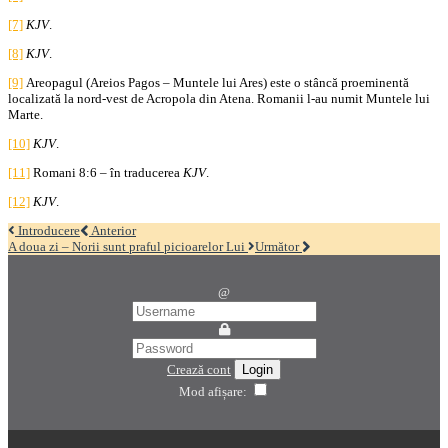
[7]
KJV
.
[8]
KJV
.
[9]
Areopagul (Areios Pagos – Muntele lui Ares) este o stâncă proeminentă
localizată la nord-vest de Acropola din Atena. Romanii l-au numit Muntele lui
Marte.
[10]
KJV
.
[11]
Romani 8:6 – în traducerea
KJV
.
[12]
KJV
.
Introducere
Anterior
A doua zi – Norii sunt praful picioarelor Lui
Următor
@
Crează cont
Login
Mod afișare: