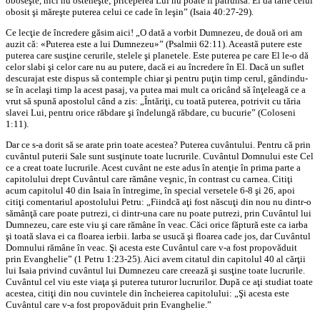
oboseşte, nici nu osteneşte; priceperea Lui nu poate fi pătrunsă. El dă tărie celui
obosit şi măreşte puterea celui ce cade în leşin” (Isaia 40:27-29).
Ce lecţie de încredere găsim aici! „O dată a vorbit Dumnezeu, de două ori am
auzit că: «Puterea este a lui Dumnezeu»” (Psalmii 62:11). Această putere este
puterea care susţine cerurile, stelele şi planetele. Este puterea pe care El le-o dă
celor slabi şi celor care nu au putere, dacă ei au încredere în El. Dacă un suflet
descurajat este dispus să contemple chiar şi pentru puţin timp cerul, gândindu-
se în acelaşi timp la acest pasaj, va putea mai mult ca oricând să înţeleagă ce a
vrut să spună apostolul când a zis: „Întăriţi, cu toată puterea, potrivit cu tăria
slavei Lui, pentru orice răbdare şi îndelungă răbdare, cu bucurie” (Coloseni
1:11).
Dar ce s-a dorit să se arate prin toate acestea? Puterea cuvântului. Pentru că prin
cuvântul puterii Sale sunt susţinute toate lucrurile. Cuvântul Domnului este Cel
ce a creat toate lucrurile. Acest cuvânt ne este adus în atenţie în prima parte a
capitolului drept Cuvântul care rămâne veşnic, în contrast cu carnea. Citiţi
acum capitolul 40 din Isaia în întregime, în special versetele 6-8 şi 26, apoi
citiţi comentariul apostolului Petru: „Fiindcă aţi fost născuţi din nou nu dintr-o
sămânţă care poate putrezi, ci dintr-una care nu poate putrezi, prin Cuvântul lui
Dumnezeu, care este viu şi care rămâne în veac. Căci orice făptură este ca iarba
şi toată slava ei ca floarea ierbii. Iarba se usucă şi floarea cade jos, dar Cuvântul
Domnului rămâne în veac. Şi acesta este Cuvântul care v-a fost propovăduit
prin Evanghelie” (1 Petru 1:23-25). Aici avem citatul din capitolul 40 al cărţii
lui Isaia privind cuvântul lui Dumnezeu care creează şi susţine toate lucrurile.
Cuvântul cel viu este viaţa şi puterea tuturor lucrurilor. După ce aţi studiat toate
acestea, citiţi din nou cuvintele din încheierea capitolului: „Şi acesta este
Cuvântul care v-a fost propovăduit prin Evanghelie.”