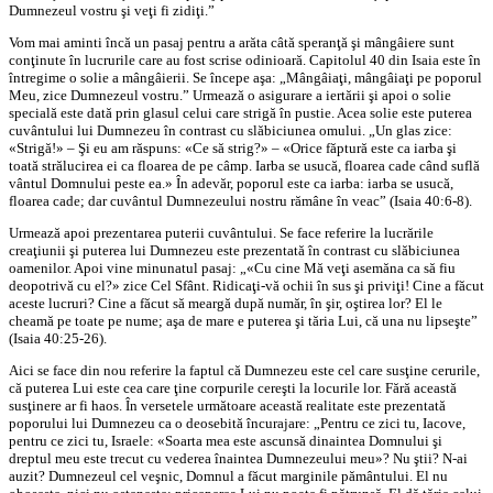
Dumnezeul vostru şi veţi fi zidiţi.”
Vom mai aminti încă un pasaj pentru a arăta câtă speranţă şi mângâiere sunt
conţinute în lucrurile care au fost scrise odinioară. Capitolul 40 din Isaia este în
întregime o solie a mângâierii. Se începe aşa: „Mângâiaţi, mângâiaţi pe poporul
Meu, zice Dumnezeul vostru.” Urmează o asigurare a iertării şi apoi o solie
specială este dată prin glasul celui care strigă în pustie. Acea solie este puterea
cuvântului lui Dumnezeu în contrast cu slăbiciunea omului. „Un glas zice:
«Strigă!» – Şi eu am răspuns: «Ce să strig?» – «Orice făptură este ca iarba şi
toată strălucirea ei ca floarea de pe câmp. Iarba se usucă, floarea cade când suflă
vântul Domnului peste ea.» În adevăr, poporul este ca iarba: iarba se usucă,
floarea cade; dar cuvântul Dumnezeului nostru rămâne în veac” (Isaia 40:6-8).
Urmează apoi prezentarea puterii cuvântului. Se face referire la lucrările
creaţiunii şi puterea lui Dumnezeu este prezentată în contrast cu slăbiciunea
oamenilor. Apoi vine minunatul pasaj: „«Cu cine Mă veţi asemăna ca să fiu
deopotrivă cu el?» zice Cel Sfânt. Ridicaţi-vă ochii în sus şi priviţi! Cine a făcut
aceste lucruri? Cine a făcut să meargă după număr, în şir, oştirea lor? El le
cheamă pe toate pe nume; aşa de mare e puterea şi tăria Lui, că una nu lipseşte”
(Isaia 40:25-26).
Aici se face din nou referire la faptul că Dumnezeu este cel care susţine cerurile,
că puterea Lui este cea care ţine corpurile cereşti la locurile lor. Fără această
susţinere ar fi haos. În versetele următoare această realitate este prezentată
poporului lui Dumnezeu ca o deosebită încurajare: „Pentru ce zici tu, Iacove,
pentru ce zici tu, Israele: «Soarta mea este ascunsă dinaintea Domnului şi
dreptul meu este trecut cu vederea înaintea Dumnezeului meu»? Nu ştii? N-ai
auzit? Dumnezeul cel veşnic, Domnul a făcut marginile pământului. El nu