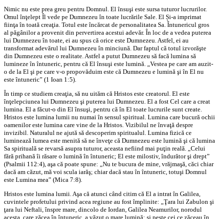
Nimic nu este prea greu pentru Domnul. El însuşi este sursa tuturor lucrurilor.
Omul înţelept Îl vede pe Dumnezeu în toate lucrările Sale. El Și-a imprimat
fiinţa în toată creaţia. Totul este încărcat de personalitatea Sa. Întunericul gros
al păgânilor a provenit din pervertirea acestui adevăr. În loc de a vedea puterea
lui Dumnezeu în toate, ei au spus că orice este Dumnezeu. Astfel, ei au
transformat adevărul lui Dumnezeu în minciună. Dar faptul că totul izvorăşte
din Dumnezeu este o realitate. Astfel a putut Dumnezeu să facă lumina să
lumineze în întuneric, pentru că El însuşi este lumină. „Vestea pe care am auzit-
o de la El şi pe care v-o propovăduim este că Dumnezeu e lumină şi în El nu
este întuneric” (1 Ioan 1:5).
În timp ce studiem creaţia, să nu uităm că Hristos este creatorul. El este
înţelepciunea lui Dumnezeu şi puterea lui Dumnezeu. El a fost Cel care a creat
lumina. El a făcut-o din El însuşi, pentru că în El toate lucrurile sunt create.
Hristos este lumina lumii nu numai în sensul spiritual. Lumina care bucură ochii
oamenilor este lumina care vine de la Hristos. Vizibilul ne învaţă despre
invizibil. Naturalul ne ajută să descoperim spiritualul. Lumina fizică ce
luminează lumea este menită să ne înveţe că Dumnezeu este lumină şi că lumina
Sa spirituală se revarsă asupra tuturor, aceasta nefiind mai puţin reală. „Celui
fără prihană îi răsare o lumină în întuneric; El este milostiv, îndurător şi drept”
(Psalmii 112:4), aşa că poate spune: „Nu te bucura de mine, vrăjmaşă, căci chiar
dacă am căzut, mă voi scula iarăş; chiar dacă stau în întuneric, totuşi Domnul
este Lumina mea” (Mica 7:8).
Hristos este lumina lumii. Aşa că atunci când citim că El a intrat în Galilea,
cuvintele profetului privind acea regiune au fost împlinite: „Ţara lui Zabulon şi
ţara lui Neftali, înspre mare, dincolo de Iordan, Galilea Neamurilor, norodul
acesta, care zăcea în întuneric, a văzut o mare lumină; şi peste cei ce zăceau în