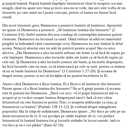
şi puţină lumină. Puţină lumină împrăştie întunericul chiar în noaptea cea mai
neagră, când nu apare nici luna şi nicio stea nu se vede, dar aici este vorba de un
întuneric pe care omul nu-l poate concepe, pentru că lumea nu fusese încă
creată.
Din acest întuneric gros, Dumnezeu a poruncit luminii să lumineze. Apostolul
ne spune că Dumnezeu a poruncit: „Să lumineze lumina din întuneric” (2
Corinteni 4:6). Astfel suntem din nou conduşi să contemplăm minunea puterii
creatoare. Dumnezeu nu lucrează ca omul. Omul trebuie să aibă tot materialul
pregătit la îndemână când construieşte ceva. Dumnezeu nu este limitat în felul
acesta. Nimicul absolut este tot atât de potrivit pentru scopul Său ca orice
altceva. „Dar Dumnezeu a ales lucrurile nebune ale lumii ca să facă de ruşine pe
cele înţelepte. Dumnezeu a ales lucrurile slabe ale lumii ca să facă de ruşine pe
cele tari. Şi Dumnezeu a ales lucrurile josnice ale lumii, şi lucrurile dispreţuite,
ba încă lucrurile care nu sunt, ca să nimicească pe cele se sunt; pentru ca nimeni
să nu se laude înaintea lui Dumnezeu” (1 Corinteni 1:27-29). Şi aceasta de
dragul nostru, pentru ca noi să învăţăm să ne punem încrederea în El.
Atunci când Dumnezeu a făcut lumina, El a făcut-o să lumineze din întuneric.
Putem spune că a făcut lumina din întuneric? Nu ar fi greşit pentru că aceasta
este în puterea lui Dumnezeu. „Dacă voi zice: «Cel puţin întunericul mă va
acoperi şi se va face noapte lumina dimprejurul meu!» Iată că nici chiar
întunericul nu este întunecos pentru Tine; ci noaptea străluceşte ca ziua, şi
întunericul ca lumina” (Psalmii 139:11-12). Şi vorbind despre mângâierea
poporului Său în timp de strâmtorare, Dumnezeu spune: „Voi duce pe orbi pe un
drum necunoscut de ei, îi voi povăţui pe cărări neştiute de ei; voi preface
întunericul în lumină înaintea lor şi locurile strâmbe în locuri netede: iată ce
voi face şi nu-i voi părăsi” (Isaia 42:16).