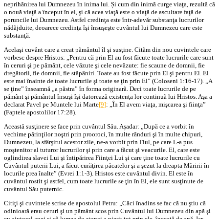
neprihănirea lui Dumnezeu în inima lui. Și cum din inimă curge viaţa, rezultă că
o nouă viaţă a început în el, şi că acea viaţă este o viaţă de ascultare faţă de
poruncile lui Dumnezeu. Astfel credinţa este într-adevăr substanţa lucrurilor
nădăjduite, deoarece credinţa îşi însuşeşte cuvântul lui Dumnezeu care este
substanţă.
Acelaşi cuvânt care a creat pământul îl şi susţine. Cităm din nou cuvintele care
vorbesc despre Hristos: „Pentru că prin El au fost făcute toate lucrurile care sunt
în ceruri şi pe pământ, cele văzute şi cele nevăzute: fie scaune de domnii, fie
dregătorii, fie domnii, fie stăpâniri. Toate au fost făcute prin El şi pentru El. El
este mai înainte de toate lucrurile şi toate se ţin prin El” (Coloseni 1:16-17). „A
se ţine” înseamnă „a păstra” în forma originară. Deci toate lucrurile de pe
pământ şi pământul însuşi îşi datorează existenţa lor continuă lui Hristos. Aşa a
declarat Pavel pe Muntele lui Marte
[9]
: „În El avem viaţa, mişcarea şi fiinţa”
(Faptele apostolilor 17:28).
Această susţinere se face prin cuvântul Său. Așadar: „După ce a vorbit în
vechime părinţilor noştri prin prooroci, în multe rânduri şi în multe chipuri,
Dumnezeu, la sfârşitul acestor zile, ne-a vorbit prin Fiul, pe care L-a pus
moştenitor al tuturor lucrurilor şi prin care a făcut şi veacurile. El, care este
oglindirea slavei Lui şi întipărirea Fiinţei Lui şi care ţine toate lucrurile cu
Cuvântul puterii Lui, a făcut curăţirea păcatelor şi a şezut la dreapta Măririi în
locurile prea înalte” (Evrei 1:1-3). Hristos este cuvântul divin. El este în
cuvântul rostit şi astfel, cum toate lucrurile se ţin în El, ele sunt susţinute de
cuvântul Său puternic.
Citiţi şi cuvintele scrise de apostolul Petru: „Căci înadins se fac că nu ştiu că
odinioară erau ceruri şi un pământ scos prin Cuvântul lui Dumnezeu din apă şi
cu ajutorul apei şi că lumea de atunci a pierit tot prin ele, înecată de apă. Iar