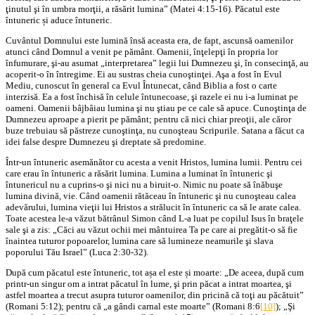
ţinutul şi în umbra morţii, a răsărit lumina” (Matei 4:15-16). Păcatul este
întuneric și aduce întuneric.
Cuvântul Domnului este lumină însă aceasta era, de fapt, ascunsă oamenilor
atunci când Domnul a venit pe pământ. Oamenii, înţelepţi în propria lor
înfumurare, şi-au asumat „interpretarea” legii lui Dumnezeu şi, în consecinţă, au
acoperit-o în întregime. Ei au sustras cheia cunoştinţei. Aşa a fost în Evul
Mediu, cunoscut în general ca Evul Întunecat, când Biblia a fost o carte
interzisă. Ea a fost închisă în celule întunecoase, şi razele ei nu i-a luminat pe
oameni. Oamenii bâjbâiau lumina şi nu ştiau pe ce cale să apuce. Cunoştinţa de
Dumnezeu aproape a pierit pe pământ; pentru că nici chiar preoţii, ale căror
buze trebuiau să păstreze cunoştinţa, nu cunoşteau Scripurile. Satana a făcut ca
idei false despre Dumnezeu şi dreptate să predomine.
Într-un întuneric asemănător cu acesta a venit Hristos, lumina lumii. Pentru cei
care erau în întuneric a răsărit lumina. Lumina a luminat în întuneric şi
întunericul nu a cuprins-o şi nici nu a biruit-o. Nimic nu poate să înăbuşe
lumina divină, vie. Când oamenii rătăceau în întuneric şi nu cunoşteau calea
adevărului, lumina vieţii lui Hristos a strălucit în întuneric ca să le arate calea.
Toate acestea le-a văzut bătrânul Simon când L-a luat pe copilul Isus în braţele
sale şi a zis: „Căci au văzut ochii mei mântuirea Ta pe care ai pregătit-o să fie
înaintea tuturor popoarelor, lumina care să lumineze neamurile şi slava
poporului Tău Israel” (Luca 2:30-32).
După cum păcatul este întuneric, tot așa el este și moarte: „De aceea, după cum
printr-un singur om a intrat păcatul în lume, şi prin păcat a intrat moartea, şi
astfel moartea a trecut asupra tuturor oamenilor, din pricină că toţi au păcătuit”
(Romani 5:12); pentru că „a gândi carnal este moarte” (Romani 8:6
[10]
); „Şi