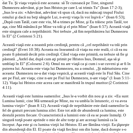
dat Tu. Şi viaţa veşnică este aceasta: să Te cunoască pe Tine, singurul
Dumnezeu adevărat, şi pe Isus Hristos pe care L-ai trimis Tu” (Ioan 17:2-3);
„Isus le-a zis: «Adevărat, adevărat vă spun că, dacă nu mâncaţi trupul Fiului
omului şi dacă nu beţi sângele Lui, n-aveţi viaţa în voi înşivă.»” (Ioan 6:53);
„După cum Tatăl, care este viu, M-a trimes pe Mine, şi Eu trăiesc prin Tatăl, tot
aşa, cine Mă mănâncă pe Mine va trăi şi el prin Mine” (Ioan 6:57). Această viaţă
este singura cale a neprihănirii. Noi trebuie „să fim neprihănirea lui Dumnezeu
în El” (2 Corinteni 5:21).
Această viaţă este a noastră prin credinţă, pentru că „cel neprihănit va trăi prin
credinţă” (Evrei 10:38). Aceasta nu înseamnă că viaţa nu este reală, ci că ea nu
poate fi păstrată decât prin credinţă. Când viaţa este primită, ea trebuie să fie şi
păstrată. „Astfel dar, după cum aţi primit pe Hristos Isus, Domnul, aşa să şi
umblaţi în El” (Coloseni 2:6). Omul nu are viaţă ca şi cum i s-ar cuveni şi ar fi în
puterea lui. Aceasta este viaţa lui Dumnezeu, nu a omului. „Şi mărturisirea este
aceasta: Dumnezeu ne-a dat viaţa veşnică, şi această viaţă este în Fiul Său. Cine
are pe Fiul, are viaţa; cine n-are pe Fiul lui Dumnezeu, n-are viaţa” (1 Ioan 5:11-
12). Viaţa lui Hristos este aceea care se manifestă în trupul muritor (2 Corinteni
4:11).
Această viaţă este lumina oamenilor. „Isus le-a vorbit din nou şi a zis: «Eu sunt
Lumina lumii; cine Mă urmează pe Mine, nu va umbla în întuneric, ci va avea
lumina vieţii»” (Ioan 8:12). Această viaţă de neprihănire este dată oamenilor la
fel de gratuit precum lumina zilei. Este tot atât de abundentă ca lumina; este
destulă pentru fiecare. O caracteristică a luminii este că ea se poate înmulţi. O
singură torţă poate aprinde o mie de alte torţe şi are aceeaşi lumină ca la
început. Aşa este şi cu lumina vieţii lui Hristos. El are fântâna vieţii. Ea ţâşneşte
din abundenţă din El. El poate da viaţă fiecărui om din lume, dacă doreşte s-o