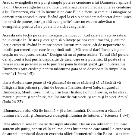
Așadar, evanghelia este pur şi simplu puterea creatoare a lui Dumnezeu aplicată
la om. Orice evanghelie care omite creaţia sau care nu predică puterea creatoare
a lui Dumnezeu, văzută în lucrurile pe care El le-a făcut, şi care nu-i mângâie pe
oameni prin această putere, făcând apel la ei s-o considere neîncetat drept unica
lor sursă de putere, este „o altă evanghelie” care nu este cu adevărat o
evanghelie, pentru că nu poate fi o altă evanghelie.
Aceasta este lecția pe care o învățăm „la început”. Cel care a învăţat-o este o
nouă creație în Hristos şi este gata să o înveţe pe cea care urmează, şi anume
lecţia creşterii. Având în minte aceste lucruri minunate, cât de nepotrivite şi
inutile par temerile pe care le exprimă unii: „Mă tem că dacă încep viaţa de
creştin nu voi putea rezista.” Desigur că nu ai putea rezista. Tu eşti fără putere,
dar ajutorul a fost pus la dispoziţie de Unul care este puternic. El poate să te
facă să stai în picioare şi să te păstreze până la sfârşit, păzit „prin puterea lui
Dumnezeu prin credinţă pentru mântuirea gata să se descopere în timpul din
urmă” (1 Petru 1:5).
„Iar a Aceluia care poate să vă păzească de orice cădere şi să vă facă să vă
înfăţişaţi fără prihană şi plini de bucurie înaintea slavei Sale, singurului
Dumnezeu, Mântuitorul nostru, prin Isus Hristos, Domnul nostru, să fie slavă,
măreţie, putere şi stăpânire, mai înainte de toţi vecii, şi acum şi în veci. Amin”
(Iuda 24-25).
„Dumnezeu a zis: «Să fie lumină!» Şi a fost lumină. Dumnezeu a văzut că
lumina era bună; şi Dumnezeu a despărţit lumina de întuneric” (Geneza 1:3-4).
Până atunci fusese întuneric deasupra abisului. Dar nu era întunericul cu care
suntem obişnuiţi, pentru că în cel mai dens întuneric pe care omul l-a cunoscut
de atunci – probabil doar cu excepţia plăgii întunericului din Egipt – a existat