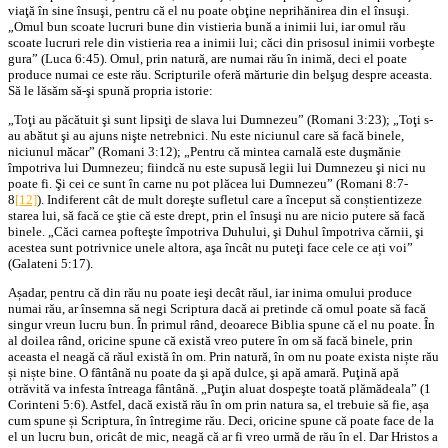
viaţă în sine însuşi, pentru că el nu poate obţine neprihănirea din el însuşi.
„Omul bun scoate lucruri bune din vistieria bună a inimii lui, iar omul rău
scoate lucruri rele din vistieria rea a inimii lui; căci din prisosul inimii vorbeşte
gura” (Luca 6:45). Omul, prin natură, are numai rău în inimă, deci el poate
produce numai ce este rău. Scripturile oferă mărturie din belşug despre aceasta.
Să le lăsăm să-şi spună propria istorie:
„Toţi au păcătuit şi sunt lipsiţi de slava lui Dumnezeu” (Romani 3:23); „Toţi s-
au abătut şi au ajuns nişte netrebnici. Nu este niciunul care să facă binele,
niciunul măcar” (Romani 3:12); „Pentru că mintea carnală este duşmănie
împotriva lui Dumnezeu; fiindcă nu este supusă legii lui Dumnezeu şi nici nu
poate fi. Şi cei ce sunt în carne nu pot plăcea lui Dumnezeu” (Romani 8:7-
8
[12]
). Indiferent cât de mult doreşte sufletul care a început să conștientizeze
starea lui, să facă ce ştie că este drept, prin el însuşi nu are nicio putere să facă
binele. „Căci carnea pofteşte împotriva Duhului, şi Duhul împotriva cărnii, şi
acestea sunt potrivnice unele altora, aşa încât nu puteţi face cele ce ați voi”
(Galateni 5:17).
Așadar, pentru că din rău nu poate ieşi decât răul, iar inima omului produce
numai rău, ar însemna să negi Scriptura dacă ai pretinde că omul poate să facă
singur vreun lucru bun. În primul rând, deoarece Biblia spune că el nu poate. În
al doilea rând, oricine spune că există vreo putere în om să facă binele, prin
aceasta el neagă că răul există în om. Prin natură, în om nu poate exista niște rău
și niște bine. O fântână nu poate da şi apă dulce, şi apă amară. Puţină apă
otrăvită va infesta întreaga fântână. „Puţin aluat dospeşte toată plămădeala” (1
Corinteni 5:6). Astfel, dacă există rău în om prin natura sa, el trebuie să fie, așa
cum spune și Scriptura, în întregime rău. Deci, oricine spune că poate face de la
el un lucru bun, oricât de mic, neagă că ar fi vreo urmă de rău în el. Dar Hristos a