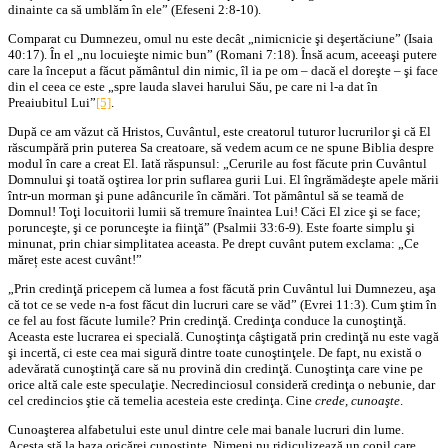
dinainte ca să umblăm în ele” (Efeseni 2:8-10).
Comparat cu Dumnezeu, omul nu este decât „nimicnicie şi deşertăciune” (Isaia
40:17). În el „nu locuieşte nimic bun” (Romani 7:18). Însă acum, aceeaşi putere
care la început a făcut pământul din nimic, îl ia pe om – dacă el doreşte – şi face
din el ceea ce este „spre lauda slavei harului Său, pe care ni l-a dat în
Preaiubitul Lui”
[5]
.
După ce am văzut că Hristos, Cuvântul, este creatorul tuturor lucrurilor şi că El
răscumpără prin puterea Sa creatoare, să vedem acum ce ne spune Biblia despre
modul în care a creat El. Iată răspunsul: „Cerurile au fost făcute prin Cuvântul
Domnului şi toată oştirea lor prin suflarea gurii Lui. El îngrămădeşte apele mării
într-un morman şi pune adâncurile în cămări. Tot pământul să se teamă de
Domnul! Toţi locuitorii lumii să tremure înaintea Lui! Căci El zice şi se face;
porunceşte, şi ce porunceşte ia fiinţă” (Psalmii 33:6-9). Este foarte simplu şi
minunat, prin chiar simplitatea aceasta. Pe drept cuvânt putem exclama: „Ce
măreț este acest cuvânt!”
„Prin credinţă pricepem că lumea a fost făcută prin Cuvântul lui Dumnezeu, aşa
că tot ce se vede n-a fost făcut din lucruri care se văd” (Evrei 11:3). Cum ştim în
ce fel au fost făcute lumile? Prin credinţă. Credinţa conduce la cunoştinţă.
Aceasta este lucrarea ei specială. Cunoştinţa câştigată prin credinţă nu este vagă
şi incertă, ci este cea mai sigură dintre toate cunoştinţele. De fapt, nu există o
adevărată cunoştinţă care să nu provină din credinţă. Cunoştinţa care vine pe
orice altă cale este speculaţie. Necredinciosul consideră credinţa o nebunie, dar
cel credincios ştie că temelia acesteia este credinţa. Cine
crede, cunoaşte
.
Cunoaşterea alfabetului este unul dintre cele mai banale lucruri din lume.
Acesta stă la baza oricărei cunoştinţe. Nimeni nu ridiculizează un copil care