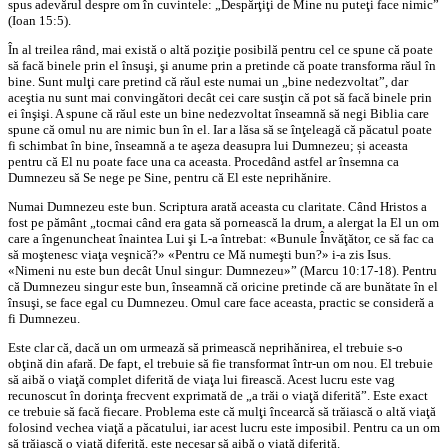
spus adevărul despre om în cuvintele: „Despărţiţi de Mine nu puteţi face nimic”
(Ioan 15:5).
În al treilea rând, mai există o altă poziţie posibilă pentru cel ce spune că poate
să facă binele prin el însuşi, şi anume prin a pretinde că poate transforma răul în
bine. Sunt mulţi care pretind că răul este numai un „bine nedezvoltat”, dar
aceştia nu sunt mai convingători decât cei care susţin că pot să facă binele prin
ei înşişi. A spune că răul este un bine nedezvoltat înseamnă să negi Biblia care
spune că omul nu are nimic bun în el. Iar a lăsa să se înţeleagă că păcatul poate
fi schimbat în bine, înseamnă a te aşeza deasupra lui Dumnezeu; și aceasta
pentru că El nu poate face una ca aceasta. Procedând astfel ar însemna ca
Dumnezeu să Se nege pe Sine, pentru că El este neprihănire.
Numai Dumnezeu este bun. Scriptura arată aceasta cu claritate. Când Hristos a
fost pe pământ „tocmai când era gata să pornească la drum, a alergat la El un om
care a îngenuncheat înaintea Lui şi L-a întrebat: «Bunule Învăţător, ce să fac ca
să moştenesc viaţa veşnică?» «Pentru ce Mă numeşti bun?» i-a zis Isus.
«Nimeni nu este bun decât Unul singur: Dumnezeu»” (Marcu 10:17-18). Pentru
că Dumnezeu singur este bun, înseamnă că oricine pretinde că are bunătate în el
însuşi, se face egal cu Dumnezeu. Omul care face aceasta, practic se consideră a
fi Dumnezeu.
Este clar că, dacă un om urmează să primească neprihănirea, el trebuie s-o
obţină din afară. De fapt, el trebuie să fie transformat într-un om nou. El trebuie
să aibă o viaţă complet diferită de viaţa lui firească. Acest lucru este vag
recunoscut în dorinţa frecvent exprimată de „a trăi o viaţă diferită”. Este exact
ce trebuie să facă fiecare. Problema este că mulţi încearcă să trăiască o altă viaţă
folosind vechea viaţă a păcatului, iar acest lucru este imposibil. Pentru ca un om
să trăiască o viaţă diferită, este necesar să aibă o viaţă diferită.