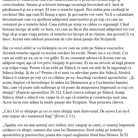
corectitudine. Satana şi-a folosit întreaga iscusinţă încercând să-L facă să
păcătuiască şi nu a reuşit. El este o temelie sigură. Noi zidim prin credinţă în
cuvântul Său, aşa cum El Însuşi a spus. Şi şuvoaiele vor veni. Va fi o calamitate
devastatoare care va spulbera adăpostul minciunilor şi pe toţi cei care au
construit pe o temelie falsă. Casa zidită pe nisip va cădea cu siguranţă. Când
furtuna începe să sufle cu furie, cei care au făcut din minciună adăpostul lor vor
fugi să-şi scape viaţa pentru că temelia lor începe să se clatine, dar şuvoiul îi va
duce. Acesta este tabloul prezentat de cele două pasaje din Scriptură.
Dar cu totul altfel se va întâmpla cu cei care au zidit pe Stânca veacurilor.
Această temelie sigură va rezista oricărei încercări. Nimic nu o va clinti. Cei
care au zidit pe ea, nu se vor grăbi. Ei au constatat adesea că Acesta este un
adăpost sigur, aşa că vor privi liniştiţi la şuvoaie. Ei nu au nevoie să fugă pentru
a-şi scăpa viaţa. Pentru că au zidit pe Stâncă, ei sunt tot atât de în siguranţă ca
Stânca însăşi. Şi de ce? Pentru că ei sunt cu adevărat parte din Stâncă, fiindcă
Stânca îi zidește pe toți cei ce clădesc pe ea. Ascultaţi cuvântul apostolului: „Şi
acum, fraţilor, vă încredinţez în mâna lui Dumnezeu şi a Cuvântului harului
Său, care vă poate zidi sufleteşte şi vă poate da moştenirea împreună cu toţi cei
sfinţiţi” (Faptele apostolilor 20:32). Când cineva zideşte pe Stâncă, însăşi
Stânca, fiind o stâncă vie, creşte în el, aşa că temelia şi construcţia sunt una.
Acest lucru este arătat în multe pasaje din Scripturi. Vom prezenta câteva:
„Căci Cel ce sfinţeşte şi cei ce sunt sfinţiţi sunt dintr-unul. De aceea Lui nu-I
este ruşine să-i numească fraţi” (Evrei 2:11).
„Aşadar, voi nu mai sunteţi nici străini, nici oaspeţi ai casei, ci sunteţi împreună
cetăţeni cu sfinţii, oameni din casa lui Dumnezeu, fiind zidiţi pe temelia
apostolilor şi proorocilor, piatra din capul unghiului fiind Isus Hristos. În El