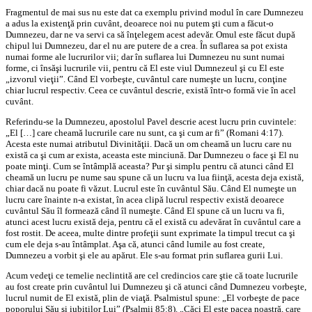
Fragmentul de mai sus nu este dat ca exemplu privind modul în care Dumnezeu
a adus la existenţă prin cuvânt, deoarece noi nu putem şti cum a făcut-o
Dumnezeu, dar ne va servi ca să înţelegem acest adevăr. Omul este făcut după
chipul lui Dumnezeu, dar el nu are putere de a crea. În suflarea sa pot exista
numai forme ale lucrurilor vii; dar în suflarea lui Dumnezeu nu sunt numai
forme, ci însăşi lucrurile vii, pentru că El este viul Dumnezeul şi cu El este
„izvorul vieţii”. Când El vorbeşte, cuvântul care numeşte un lucru, conţine
chiar lucrul respectiv. Ceea ce cuvântul descrie, există într-o formă vie în acel
cuvânt.
Referindu-se la Dumnezeu, apostolul Pavel descrie acest lucru prin cuvintele:
„El […] care cheamă lucrurile care nu sunt, ca şi cum ar fi” (Romani 4:17).
Acesta este numai atributul Divinităţii. Dacă un om cheamă un lucru care nu
există ca şi cum ar exista, aceasta este minciună. Dar Dumnezeu o face şi El nu
poate minţi. Cum se întâmplă aceasta? Pur şi simplu pentru că atunci când El
cheamă un lucru pe nume sau spune că un lucru va lua fiinţă, acesta deja există,
chiar dacă nu poate fi văzut. Lucrul este în cuvântul Său. Când El numeşte un
lucru care înainte n-a existat, în acea clipă lucrul respectiv există deoarece
cuvântul Său îl formează când îl numeşte. Când El spune că un lucru va fi,
atunci acest lucru există deja, pentru că el există cu adevărat în cuvântul care a
fost rostit. De aceea, multe dintre profeţii sunt exprimate la timpul trecut ca şi
cum ele deja s-au întâmplat. Aşa că, atunci când lumile au fost create,
Dumnezeu a vorbit şi ele au apărut. Ele s-au format prin suflarea gurii Lui.
Acum vedeţi ce temelie neclintită are cel credincios care ştie că toate lucrurile
au fost create prin cuvântul lui Dumnezeu şi că atunci când Dumnezeu vorbeşte,
lucrul numit de El există, plin de viaţă. Psalmistul spune: „El vorbeşte de pace
poporului Său şi iubiţilor Lui” (Psalmii 85:8). „Căci El este pacea noastră, care