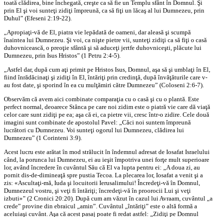
toată clădirea, bine închegată, creşte ca să fie un Templu sfânt în Domnul. Şi
prin El şi voi sunteţi zidiţi împreună, ca să fiţi un lăcaş al lui Dumnezeu, prin
Duhul” (Efeseni 2:19-22).
„Apropiaţi-vă de El, piatra vie lepădată de oameni, dar aleasă şi scumpă
înaintea lui Dumnezeu. Şi voi, ca nişte pietre vii, sunteţi zidiţi ca să fiţi o casă
duhovnicească, o preoţie sfântă şi să aduceţi jertfe duhovniceşti, plăcute lui
Dumnezeu, prin Isus Hristos” (1 Petru 2:4-5).
„Astfel dar, după cum aţi primit pe Hristos Isus, Domnul, aşa să şi umblaţi în El,
fiind înrădăcinaţi şi zidiţi în El, întăriţi prin credinţă, după învăţăturile care v-
au fost date, şi sporind în ea cu mulţămiri către Dumnezeu” (Coloseni 2:6-7).
Observăm că avem aici combinate comparaţia cu o casă şi cu o plantă. Este
perfect normal, deoarece Stânca pe care noi zidim este o piatră vie care dă viaţă
celor care sunt zidiţi pe ea; aşa că ei, ca pietre vii, cresc într-o zidire. Cele două
imagini sunt combinate de apostolul Pavel: „Căci noi suntem împreună
lucrători cu Dumnezeu. Voi sunteţi ogorul lui Dumnezeu, clădirea lui
Dumnezeu” (1 Corinteni 3:9).
Acest lucru este arătat în mod strălucit în îndemnul adresat de Iosafat Israelului
când, la porunca lui Dumnezeu, ei au ieşit împotriva unei forţe mult superioare
lor, având încredere în cuvântul Său că El va lupta pentru ei: „A doua zi, au
pornit dis-de-dimineaţă spre pustia Tecoa. La plecarea lor, Iosafat a venit şi a
zis: «Ascultaţi-mă, Iuda şi locuitorii Ierusalimului! Încredeţi-vă în Domnul,
Dumnezeul vostru, şi veţi fi întăriţi; încredeţi-vă în proorocii Lui şi veţi
izbuti»” (2 Cronici 20:20). După cum am văzut în cazul lui Avraam, cuvântul „a
crede” provine din ebraicul „amin”. Cuvântul „întăriţi” este o altă formă a
aceluiaşi cuvânt. Aşa că acest pasaj poate fi redat astfel: „Zidiţi pe Domnul