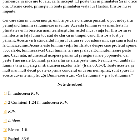
primească, şi încă are tot atât ca la început. El poate trăi în plinătatea Sa în orice
om. Oricine crede, primeşte în toată plinătatea viaţa lui Hristos. Hristos nu se
împarte.
Cei care stau în umbra morţii, umbră pe care o aruncă păcatul, o pot îndepărta
permiţând luminii să lumineze înăuntru. Această lumină se va manifesta în
plinătatea ei în biserică înaintea sfârşitului, astfel încât viaţa lui Hristos să se
manifeste în faţa lumii tot atât de clar ca în timpul când Hristos a fost pe
pământ. Acesta va fi stindardul în jurul căruia se vor aduna mii, aşa cum a fost și
la Cincizecime. Aceasta este lumina vieţii lui Hristos despre care profetul spune:
„Scoală-te, luminează-te! Căci lumina ta vine şi slava Domnului răsare peste
tine. Căci iată, întunerecul acoperă pământul şi negură mare popoarele; dar
peste Tine răsare Domnul, şi slava lui se arată peste tine. Neamuri vor umbla în
lumina ta şi împăraţi în strălucirea razelor tale” (Isaia 60:1-3). Toate acestea, şi
mult mai mult decât poate exprima condeiul unui om neinspirat, sunt spuse în
aceste cuvinte simple: „Şi Dumnezeu a zis: «Să fie lumină!» şi a fost lumină.”
Note de subsol
[1]
În traducerea
KJV
.
[2]
2 Corinteni 1:24 în traducerea
KJV
.
[3]
KJV
.
[4]
Ibidem
.
[5]
Efeseni 1:6.
[6]
Psalmii 33:6.