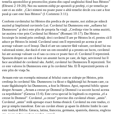
temelia apostolilor şi proorocilor, piatra din capul unghiului fiind Isus Hristos”
(Efeseni 2:19-20). Noi nu suntem zidiţi pe apostoli şi profeţi, ci pe temelia pe
care ei au zidit: „Căci nimeni nu poate pune o altă temelie decât cea care a fost
pusă şi care este Isus Hristos” (1 Corinteni 3:11).
Conform cuvântului lui Hristos din predica de pe munte, noi zidim pe stâncă
auzind şi împlinind cuvintele Lui. Cuvântul lui Dumnezeu este „suflarea lui
Dumnezeu” şi deci este plin de propria Sa viaţă. „Credinţa vine în urma auzirii,
iar auzirea vine prin Cuvântul lui Hristos” (Romani 10:17). Dar Hristos
locuieşte în inimă prin credinţă; deci cuvântul îl are pe Hristos în el, pentru că îl
aduce pe Hristos în inimă. Cuvântul unui om îl reprezintă pe acesta și are
aceeaşi valoare ca el însuși. Dacă el are un caracter fără valoare, cuvântul lui nu
valorează nimic, dar dacă el este un om onorabil şi a promis un lucru, cuvântul
lui are aceeaşi valoare ca el sau ca ceea ce poate face el. Cuvântul îl reprezintă.
Spunem despre un om că face un anumit lucru pe care, de fapt, servitorul lui îl
face ascultând de cuvântul său. Astfel, cuvântul lui Dumnezeu Îl reprezintă. Tot
ce este valoros în Dumnezeu este şi în cuvântul Său. El Îl reprezintă pentru că
este plin de viaţa Sa.
Avraam este un exemplu minunat al felului cum se zideşte pe Hristos, prin
credinţa în cuvântul Său. Dumnezeu i-a făcut o făgăduinţă lui Avraam care, ca
toate făgăduinţele lui Dumnezeu, a fost în Hristos. Apoi, raportul biblic spune
despre Avraam: „Avram a crezut pe Domnul și Domnul i-a socotit lucrul acesta
ca neprihănire” (Geneza 15:6). Este ceva special în legătură cu expresia „el a
crezut în Domnul”. Cuvântul „a crezut” provine din cuvântul ebraic „amin”.
Cuvântul „amin” redă aproape exact forma ebraică. Cuvântul nu este tradus, ci
pur şi simplu transferat. Este un cuvânt ebraic şi apare în diferite limbi în care
este tradusă Biblia. Greaca, latina, franceza, germana, spaniola, daneza, engleza