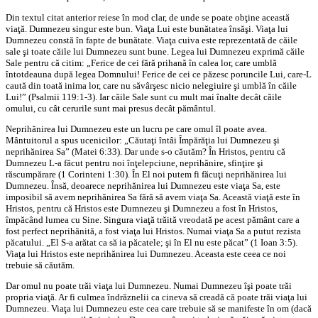
Din textul citat anterior reiese în mod clar, de unde se poate obţine această
viaţă. Dumnezeu singur este bun. Viaţa Lui este bunătatea însăşi. Viaţa lui
Dumnezeu constă în fapte de bunătate. Viaţa cuiva este reprezentată de căile
sale şi toate căile lui Dumnezeu sunt bune. Legea lui Dumnezeu exprimă căile
Sale pentru că citim: „Ferice de cei fără prihană în calea lor, care umblă
întotdeauna după legea Domnului! Ferice de cei ce păzesc poruncile Lui, care-L
caută din toată inima lor, care nu săvârşesc nicio nelegiuire şi umblă în căile
Lui!” (Psalmii 119:1-3). Iar căile Sale sunt cu mult mai înalte decât căile
omului, cu cât cerurile sunt mai presus decât pământul.
Neprihănirea lui Dumnezeu este un lucru pe care omul îl poate avea.
Mântuitorul a spus ucenicilor: „Căutaţi întâi Împărăţia lui Dumnezeu şi
neprihănirea Sa” (Matei 6:33). Dar unde s-o căutăm? În Hristos, pentru că
Dumnezeu L-a făcut pentru noi înţelepciune, neprihănire, sfinţire şi
răscumpărare (1 Corinteni 1:30). În El noi putem fi făcuţi neprihănirea lui
Dumnezeu. Însă, deoarece neprihănirea lui Dumnezeu este viaţa Sa, este
imposibil să avem neprihănirea Sa fără să avem viaţa Sa. Această viaţă este în
Hristos, pentru că Hristos este Dumnezeu şi Dumnezeu a fost în Hristos,
împăcând lumea cu Sine. Singura viaţă trăită vreodată pe acest pământ care a
fost perfect neprihănită, a fost viaţa lui Hristos. Numai viaţa Sa a putut rezista
păcatului. „El S-a arătat ca să ia păcatele; şi în El nu este păcat” (1 Ioan 3:5).
Viaţa lui Hristos este neprihănirea lui Dumnezeu. Aceasta este ceea ce noi
trebuie să căutăm.
Dar omul nu poate trăi viaţa lui Dumnezeu. Numai Dumnezeu îşi poate trăi
propria viaţă. Ar fi culmea îndrăznelii ca cineva să creadă că poate trăi viaţa lui
Dumnezeu. Viaţa lui Dumnezeu este cea care trebuie să se manifeste în om (dacă