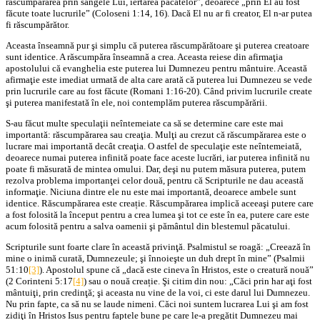
răscumpărarea prin sângele Lui, iertarea păcatelor”, deoarece „prin El au fost
făcute toate lucrurile” (Coloseni 1:14, 16). Dacă El nu ar fi creator, El n-ar putea
fi răscumpărător.
Aceasta înseamnă pur şi simplu că puterea răscumpărătoare şi puterea creatoare
sunt identice. A răscumpăra înseamnă a crea. Aceasta reiese din afirmaţia
apostolului că evanghelia este puterea lui Dumnezeu pentru mântuire. Această
afirmaţie este imediat urmată de alta care arată că puterea lui Dumnezeu se vede
prin lucrurile care au fost făcute (Romani 1:16-20). Când privim lucrurile create
şi puterea manifestată în ele, noi contemplăm puterea răscumpărării.
S-au făcut multe speculaţii neîntemeiate ca să se determine care este mai
importantă: răscumpărarea sau creaţia. Mulţi au crezut că răscumpărarea este o
lucrare mai importantă decât creaţia. O astfel de speculaţie este neîntemeiată,
deoarece numai puterea infinită poate face aceste lucrări, iar puterea infinită nu
poate fi măsurată de mintea omului. Dar, deşi nu putem măsura puterea, putem
rezolva problema importanţei celor două, pentru că Scripturile ne dau această
informaţie. Niciuna dintre ele nu este mai importantă, deoarece ambele sunt
identice. Răscumpărarea este creație. Răscumpărarea implică aceeaşi putere care
a fost folosită la început pentru a crea lumea şi tot ce este în ea, putere care este
acum folosită pentru a salva oamenii şi pământul din blestemul păcatului.
Scripturile sunt foarte clare în această privinţă. Psalmistul se roagă: „Creează în
mine o inimă curată, Dumnezeule; şi înnoieşte un duh drept în mine” (Psalmii
51:10
[3]
). Apostolul spune că „dacă este cineva în Hristos, este o creatură nouă”
(2 Corinteni 5:17
[4]
) sau o nouă creație. Şi citim din nou: „Căci prin har aţi fost
mântuiţi, prin credinţă; şi aceasta nu vine de la voi, ci este darul lui Dumnezeu.
Nu prin fapte, ca să nu se laude nimeni. Căci noi suntem lucrarea Lui şi am fost
zidiţi în Hristos Isus pentru faptele bune pe care le-a pregătit Dumnezeu mai