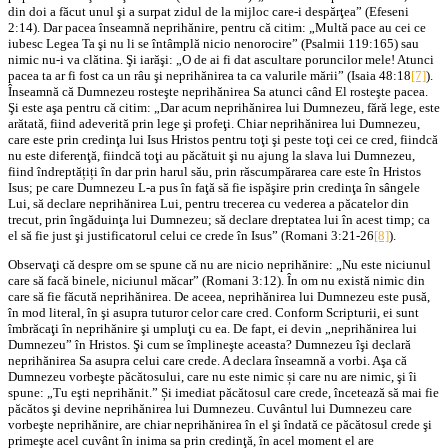
din doi a făcut unul şi a surpat zidul de la mijloc care-i despărţea” (Efeseni
2:14). Dar pacea înseamnă neprihănire, pentru că citim: „Multă pace au cei ce
iubesc Legea Ta şi nu li se întâmplă nicio nenorocire” (Psalmii 119:165) sau
nimic nu-i va clătina. Şi iarăşi: „O de ai fi dat ascultare poruncilor mele! Atunci
pacea ta ar fi fost ca un râu şi neprihănirea ta ca valurile mării” (Isaia 48:18
[7]
).
Înseamnă că Dumnezeu rosteşte neprihănirea Sa atunci când El rosteşte pacea.
Şi este aşa pentru că citim: „Dar acum neprihănirea lui Dumnezeu, fără lege, este
arătată, fiind adeverită prin lege şi profeţi. Chiar neprihănirea lui Dumnezeu,
care este prin credinţa lui Isus Hristos pentru toţi şi peste toţi cei ce cred, fiindcă
nu este diferenţă, fiindcă toţi au păcătuit şi nu ajung la slava lui Dumnezeu,
fiind îndreptățiți în dar prin harul său, prin răscumpărarea care este în Hristos
Isus; pe care Dumnezeu L-a pus în faţă să fie ispăşire prin credinţa în sângele
Lui, să declare neprihănirea Lui, pentru trecerea cu vederea a păcatelor din
trecut, prin îngăduinţa lui Dumnezeu; să declare dreptatea lui în acest timp; ca
el să fie just şi justificatorul celui ce crede în Isus” (Romani 3:21-26
[8]
).
Observaţi că despre om se spune că nu are nicio neprihănire: „Nu este niciunul
care să facă binele, niciunul măcar” (Romani 3:12). În om nu există nimic din
care să fie făcută neprihănirea. De aceea, neprihănirea lui Dumnezeu este pusă,
în mod literal, în şi asupra tuturor celor care cred. Conform Scripturii, ei sunt
îmbrăcaţi în neprihănire şi umpluţi cu ea. De fapt, ei devin „neprihănirea lui
Dumnezeu” în Hristos. Şi cum se împlineşte aceasta? Dumnezeu îşi declară
neprihănirea Sa asupra celui care crede. A declara înseamnă a vorbi. Aşa că
Dumnezeu vorbeşte păcătosului, care nu este nimic și care nu are nimic, şi îi
spune: „Tu eşti neprihănit.” Și imediat păcătosul care crede, încetează să mai fie
păcătos şi devine neprihănirea lui Dumnezeu. Cuvântul lui Dumnezeu care
vorbeşte neprihănire, are chiar neprihănirea în el şi îndată ce păcătosul crede şi
primeşte acel cuvânt în inima sa prin credinţă, în acel moment el are