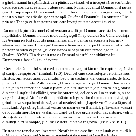
a gândit numai la apă. Îndată ce a părăsit cuvântul, el a început să se scufunde,
deoarece apa nu avea nicio putere să-l ţină. Numai cuvântul Domnului îl putea
ţine deasupra apei. Dacă cuvântul Domnului i-ar fi spus să meargă în aer, el ar fi
putut s-o facă tot atât de uşor ca pe apă. Cuvântul Domnului l-a purtat pe Ilie
prin aer. Tot aşa va face pentru toţi care învaţă puterea acestui cuvânt.
Dar notaţi faptul că atunci când Avraam a zidit pe Domnul, aceasta i s-a socotit
neprihănire. Domnul nu face niciodată greşeli în aprecierea Sa. Când credinţa
lui Avraam i-a fost socotită neprihănire, a fost pentru că aceasta a fost într-
adevăr neprihănire. Cum aşa? Deoarece Avraam a zidit pe Dumnezeu, el a zidit
pe neprihănirea veşnică. „El este stânca Mea şi nu este fărădelege în El”
(Psalmii 89:26). El a devenit una cu Domnul şi astfel neprihănirea lui
Dumnezeu a fost a lui cu adevărat.
„Cuvintele Domnului sunt cuvinte curate, un argint lămurit în cuptor de pământ
şi curăţit de şapte ori” (Psalmii 12:6). Deci cel care construieşte pe Stânca Isus
Hristos, prin acceptarea cuvântului Său prin credinţă vie, construieşte, de fapt,
pe temelia încercată. Astfel citim: „De aceea, aşa vorbeşte Domnul, Dumnezeu:
«Iată, pun ca temelie în Sion o piatră, o piatră încercată, o piatră de preţ, piatră
din capul unghiului clădirii, temelie puternică; cel ce o va lua ca sprijin, nu se
va grăbi să fugă. Voi face din neprihănire o lege şi din dreptate o cumpănă; şi
grindina va surpa locul de scăpare al neadevărului şi apele vor îneca adăpostul
minciunii. Aşa că legământul vostru cu moartea va fi nimicit şi învoiala voastră
cu locuinţa morţilor nu va dăinui. Când va trece urgia apelor năvălitoare, veţi fi
striviţi de ea. Ori de câte ori va trece, vă va apuca; căci va trece în toate
dimineţile, zi şi noapte, şi numai vuietul ei vă va îngrozi»” (Isaia 28:16-19).
Hristos este temelia cea încercată. Neprihănirea este firul de plumb care ajută la
clădirea ei. Caracterul Său este caracterizat de o perfectă credincioşie şi