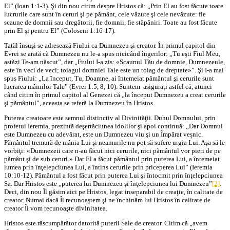
El” (Ioan 1:1-3). Şi din nou citim despre Hristos că: „Prin El au fost făcute toate
lucrurile care sunt în ceruri şi pe pământ, cele văzute şi cele nevăzute: fie
scaune de domnii sau dregătorii, fie domnii, fie stăpâniri. Toate au fost făcute
prin El şi pentru El” (Coloseni 1:16-17).
Tatăl însuşi se adresează Fiului ca Dumnezeu şi creator. În primul capitol din
Evrei se arată că Dumnezeu nu le-a spus nicicând îngerilor: „Tu eşti Fiul Meu,
astăzi Te-am născut”, dar „Fiului I-a zis: «Scaunul Tău de domnie, Dumnezeule,
este în veci de veci; toiagul domniei Tale este un toiag de dreptate»”. Şi I-a mai
spus Fiului: „La început, Tu, Doamne, ai întemeiat pământul şi cerurile sunt
lucrarea mâinilor Tale” (Evrei 1:5, 8, 10). Suntem asigurați astfel că, atunci
când citim în primul capitol al Genezei că „la început Dumnezeu a creat cerurile
şi pământul”, aceasta se referă la Dumnezeu în Hristos.
Puterea creatoare este semnul distinctiv al Divinităţii. Duhul Domnului, prin
profetul Ieremia, prezintă deşertăciunea idolilor şi apoi continuă: „Dar Domnul
este Dumnezeu cu adevărat, este un Dumnezeu viu şi un Împărat veșnic.
Pământul tremură de mânia Lui şi neamurile nu pot să sufere urgia Lui. Aşa să le
vorbiţi: «Dumnezeii care n-au făcut nici cerurile, nici pământul vor pieri de pe
pământ şi de sub ceruri.» Dar El a făcut pământul prin puterea Lui, a întemeiat
lumea prin înţelepciunea Lui, a întins cerurile prin priceperea Lui” (Ieremia
10:10-12). Pământul a fost făcut prin puterea Lui şi întocmit prin înţelepciunea
Sa. Dar Hristos este „puterea lui Dumnezeu şi înţelepciunea lui Dumnezeu”
[2]
.
Deci, din nou Îl găsim aici pe Hristos, legat inseparabil de creaţie, în calitate de
creator. Numai dacă Îl recunoaştem şi ne închinăm lui Hristos în calitate de
creator Îi vom recunoaşte divinitatea.
Hristos este răscumpărător datorită puterii Sale de creator. Citim că „avem