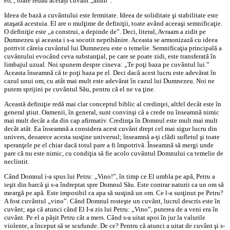
etc., toate redau același cuvânt „amin”.
Ideea de bază a cuvântului este fermitate. Ideea de soliditate şi stabilitate este
ataşată acestuia. El are o mulţime de definiţii, toate având aceeaşi semnificaţie.
O definiţie este „a construi, a depinde de”. Deci, literal, Avraam a zidit pe
Dumnezeu şi aceasta i s-a socotit neprihănire. Aceasta se armonizază cu ideea
potrivit căreia cuvântul lui Dumnezeu este o temelie. Semnificaţia principală a
cuvântului evocând ceva substanţial, pe care se poate zidi, este transferată în
limbajul uzual. Noi spunem despre cineva: „Te poţi baza pe cuvântul lui.”
Aceasta înseamnă că te poţi baza pe el. Deci dacă acest lucru este adevărat în
cazul unui om, cu atât mai mult este adevărat în cazul lui Dumnezeu. Noi ne
putem sprijini pe cuvântul Său, pentru că el ne va ţine.
Această definiţie redă mai clar conceptul biblic al credinţei, altfel decât este în
general ştiut. Oamenii, în general, sunt convinşi că a crede nu înseamnă nimic
mai mult decât a da din cap afirmativ. Credinţa în Domnul este mult mai mult
decât atât. Ea înseamnă a considera acest cuvânt drept cel mai sigur lucru din
univers, deoarece acesta susţine universul; înseamnă a-ţi clădi sufletul şi toate
speranţele pe el chiar dacă totul pare a fi împotrivă. Înseamnă să mergi unde
pare că nu este nimic, cu condiţia să fie acolo cuvântul Domnului ca temelie de
neclintit.
Când Domnul i-a spus lui Petru: „Vino!”, în timp ce El umbla pe apă, Petru a
ieşit din barcă şi s-a îndreptat spre Domnul Său. Este contrar naturii ca un om să
meargă pe apă. Este imposibil ca apa să susţină un om. Ce l-a susţinut pe Petru?
A fost cuvântul „vino”. Când Domnul rosteşte un cuvânt, lucrul descris este în
cuvânt; aşa că atunci când El I-a zis lui Petru: „Vino”, puterea de a veni era în
cuvânt. Pe el a pășit Petru cât a mers. Când s-a uitat apoi în jur la valurile
violente, a început să se scufunde. De ce? Pentru că atunci a uitat de cuvânt şi s-