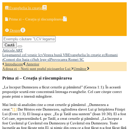
Evanghelia în creație
Prima zi – Creația și răscumpărarea
Despre
Caută
Articole
ART
Legamantul cel vesnic
lcv
Vestea bună
VB
Evanghelia în creație
ec
Romani
r
Comori din Isaia
ci
Sub lege
sl
Provocarea Romei
SC
Introducere
Anterior
A doua zi – Norii sunt praful picioarelor Lui
Următor
Prima zi – Creația și răscumpărarea
„La început Dumnezeu a făcut cerurile şi pământul” (Geneza 1:1). În această
propoziţie scurtă este concentrată întreaga evanghelie. Cel care citeşte corect
poate primi o imensă mângâiere.
Mai întâi să analizăm cine a creat cerurile şi pământul. „Dumnezeu a
creat.”
[1]
Dar Hristos este Dumnezeu, oglindirea slavei Lui şi întipărirea Fiinţei
Lui (Evrei 1:3). El însuşi a spus: „Eu şi Tatăl una suntem” (Ioan 10:30). El a fost
Cel care, reprezentându-L pe Tatăl, a creat cerurile şi pământul. „La început a
fost Cuvântul şi Cuvântul era Dumnezeu și Cuvântul era Dumnezeu. Toate
lucrurile au fost făcute prin El, şi nimic din ceea ce a fost făcut n-a fost făcut fără