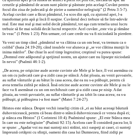
cerurile şi pământul de acum sunt păzite şi păstrate prin acelaşi Cuvânt pentru
focul din ziua de judecată şi de pieire a oamenilor nelegiuiţi” (2 Petru 3:5-7).
Acelaşi cuvânt care a făcut pământul, l-a scos din apă, cu ajutorul apei, l-a
transformat prin apă şi încă îl susţine. Cuvântul deci trebuie să fie într-adevăr
real. Este mai real şi mai solid decât pământul, tot aşa cum temelia unui lucru
trebuie să fie mai solidă decât lucrul respectiv. Acel cuvânt „este viu şi rămâne
în veac” (1 Petru 1:23). Prin urmare, cel care crede nu va fi niciodată în pierdere.
Va veni un timp când „pământul se va clătina ca un om beat, va tremura ca o
colibă” (Isaia 24:19-20); când insulele vor aluneca şi „se vor clătina munţii în
inima mărilor”. Dar chiar în acel timp îngrozitor, creştinul va putea spune:
„Domnul este adăpostul şi sprijinul nostru, un ajutor care nu lipseşte niciodată
în nevoi” (Psalmii 46:1-2).
„De aceea, pe orişicine aude aceste cuvinte ale Mele şi le face, îl voi asemăna cu
un om cu judecată care şi-a zidit casa pe stâncă. A dat ploaia, au venit şuvoaiele,
au suflat vânturile şi au bătut în casa aceea, dar ea nu s-a prăbuşit, pentru că
avea temelia zidită pe stâncă. Însă oricine aude aceste cuvinte ale Mele şi nu le
face va fi asemănat cu un om nechibzuit care şi-a zidit casa pe nisip. A dat
ploaia, au venit şuvoaiele, au suflat vânturile şi au izbit în casa aceea; ea s-a
prăbuşit, şi prăbuşirea i-a fost mare” (Matei 7:24-27).
Hristos este stânca. Despre vechii israeliţi citim că „ei au băut aceeaşi băutură
duhovnicească, pentru că beau dintr-o stâncă duhovnicească ce venea după ei;
şi stânca era Hristos” (1 Corinteni 10:4). Psalmistul spune: „El este Stânca mea
în care nu este nelegiuire” (Psalmii 92:15). Acelora care Îl consideră pacea lor, li
se spune: „Aşadar voi nu mai sunteţi nici străini, nici oaspeţi ai casei, ci sunteţi
împreună cetăţeni cu sfinţii, oameni din casa lui Dumnezeu, fiind zidiţi pe