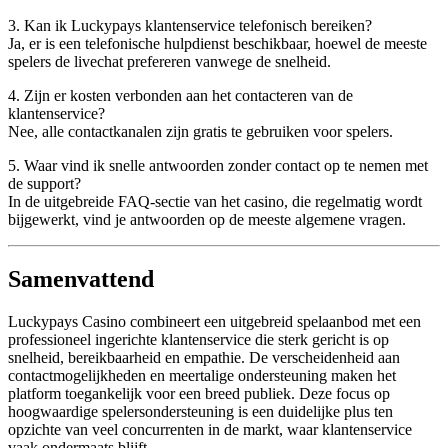
3. Kan ik Luckypays klantenservice telefonisch bereiken?
Ja, er is een telefonische hulpdienst beschikbaar, hoewel de meeste
spelers de livechat prefereren vanwege de snelheid.
4. Zijn er kosten verbonden aan het contacteren van de
klantenservice?
Nee, alle contactkanalen zijn gratis te gebruiken voor spelers.
5. Waar vind ik snelle antwoorden zonder contact op te nemen met
de support?
In de uitgebreide FAQ-sectie van het casino, die regelmatig wordt
bijgewerkt, vind je antwoorden op de meeste algemene vragen.
Samenvattend
Luckypays Casino combineert een uitgebreid spelaanbod met een
professioneel ingerichte klantenservice die sterk gericht is op
snelheid, bereikbaarheid en empathie. De verscheidenheid aan
contactmogelijkheden en meertalige ondersteuning maken het
platform toegankelijk voor een breed publiek. Deze focus op
hoogwaardige spelersondersteuning is een duidelijke plus ten
opzichte van veel concurrenten in de markt, waar klantenservice
vaak ondermaats blijft.