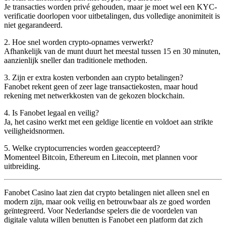
Je transacties worden privé gehouden, maar je moet wel een KYC-
verificatie doorlopen voor uitbetalingen, dus volledige anonimiteit is
niet gegarandeerd.
2. Hoe snel worden crypto-opnames verwerkt?
Afhankelijk van de munt duurt het meestal tussen 15 en 30 minuten,
aanzienlijk sneller dan traditionele methoden.
3. Zijn er extra kosten verbonden aan crypto betalingen?
Fanobet rekent geen of zeer lage transactiekosten, maar houd
rekening met netwerkkosten van de gekozen blockchain.
4. Is Fanobet legaal en veilig?
Ja, het casino werkt met een geldige licentie en voldoet aan strikte
veiligheidsnormen.
5. Welke cryptocurrencies worden geaccepteerd?
Momenteel Bitcoin, Ethereum en Litecoin, met plannen voor
uitbreiding.
Fanobet Casino laat zien dat crypto betalingen niet alleen snel en
modern zijn, maar ook veilig en betrouwbaar als ze goed worden
geïntegreerd. Voor Nederlandse spelers die de voordelen van
digitale valuta willen benutten is Fanobet een platform dat zich