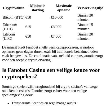
Minimale
Maximale
Cryptovaluta
Verwerkingstijd
storting
opname
Binnen 30
Bitcoin (BTC)
€10
€10.000
minuten
Ethereum
Binnen 15
€15
€8.000
(ETH)
minuten
Litecoin
Binnen 20
€10
€7.000
(LTC)
minuten
Daarnaast biedt Fanobet snelle verificatieprocessen, waardoor
opnames geen dagen duren zoals bij traditionele betaalmethoden
vaak het geval is. De combinatie van snelheid en transparantie zorgt
voor een soepele crypto ervaring.
Is Fanobet Casino een veilige keuze voor
cryptospelers?
Sommige spelers zijn terughoudend bij crypto casino’s vanwege
onbekende risico’s. Fanobet zorgt echter voor een veilige
speelomgeving door:
Transparante licenties en regelmatige audits