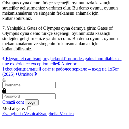
Olympus oyna demo türkçe seçeneği, oyununuzda kazançlı
stratejiler geliştirmenize yardımcı olur. Bu demo oyunu, oyunun
mekanizmalarını ve simgenin frekansını anlamak için
kullanabilirsiniz.
7. Yanlışlıkla Gates of Olympus oyna demoya girin: Gates of
Olympus oyna demo türkçe seçeneği, oyununuzda kazançlı
stratejiler geliştirmenize yardımcı olur. Bu demo oyunu, oyunun
mekanizmalarını ve simgenin frekansını anlamak için
kullanabilirsiniz.
Élégant et captivant, myjackpot.fr pour des gains inoubliables et
une expérience exceptionnelle
Anterior
1xbet официальный сайт и рабочее зеркало – вход на 1хБет
(2025)
Următor
@
Crează cont
Login
Mod afișare:
Evanghelia Vesnica
Evanghelia Vesnica