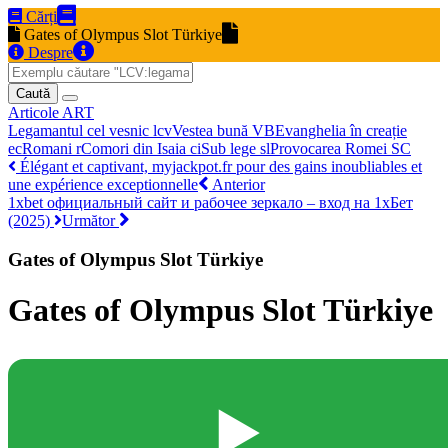
Cărți
Gates of Olympus Slot Türkiye
Despre
Caută
Articole
ART
Legamantul cel vesnic
lcv
Vestea bună
VB
Evanghelia în creație
ec
Romani
r
Comori din Isaia
ci
Sub lege
sl
Provocarea Romei
SC
Élégant et captivant, myjackpot.fr pour des gains inoubliables et
une expérience exceptionnelle
Anterior
1xbet официальный сайт и рабочее зеркало – вход на 1хБет
(2025)
Următor
Gates of Olympus Slot Türkiye
Gates of Olympus Slot Türkiye
▶️