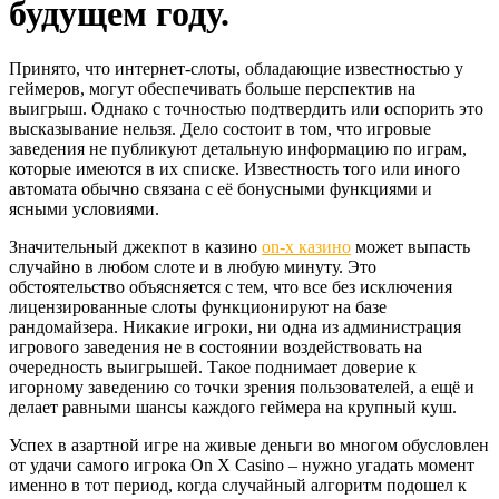
будущем году.
Принято, что интернет-слоты, обладающие известностью у
геймеров, могут обеспечивать больше перспектив на
выигрыш. Однако с точностью подтвердить или оспорить это
высказывание нельзя. Дело состоит в том, что игровые
заведения не публикуют детальную информацию по играм,
которые имеются в их списке. Известность того или иного
автомата обычно связана с её бонусными функциями и
ясными условиями.
Значительный джекпот в казино
on-x казино
может выпасть
случайно в любом слоте и в любую минуту. Это
обстоятельство объясняется с тем, что все без исключения
лицензированные слоты функционируют на базе
рандомайзера. Никакие игроки, ни одна из администрация
игрового заведения не в состоянии воздействовать на
очередность выигрышей. Такое поднимает доверие к
игорному заведению со точки зрения пользователей, а ещё и
делает равными шансы каждого геймера на крупный куш.
Успех в азартной игре на живые деньги во многом обусловлен
от удачи самого игрока On X Casino – нужно угадать момент
именно в тот период, когда случайный алгоритм подошел к