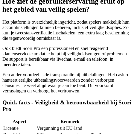
Hoe ziet de gebruikerservaring eruit op
het gebied van veilig spelen?
Het platform is overzichtelijk ingericht, zodat spelers makkelijk hun
accountinstellingen kunnen beheren, inclusief veiligheidsopties. Zo
kun je tweestapsverificatie inschakelen, een extra laag bescherming
die tegenwoordig onmisbaar is.
Ook biedt Scori Pro een professioneel en snel reagerend
klantenserviceteam dat je helpt bij veiligheidsvragen of problemen.
De support is bereikbaar via livechat, e-mail en telefoon, in
meerdere talen.
Een ander voordeel is de transparantie bij uitbetalingen. Het casino
hanteert eerlijke uitbetalingsvoorwaarden zonder verborgen
clausules. Je weet altijd waar je aan toe bent. Dit voorkomt
verrassingen en verhoogt het vertrouwen.
Quick facts - Veiligheid & betrouwbaarheid bij Scori
Pro
Aspect
Kenmerk
Licentie
Vergunning uit EU-land