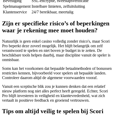
Beveiliging
SSL-encryptie, tweestapsverificatie
Spelmanagement
Instelbare limieten, zelfuitsluiting
Klantenservice
24/7 bereikbaar, meertalig
Zijn er specifieke risico’s of beperkingen
waar je rekening mee moet houden?
Natuurlijk is geen enkel casino volledig zonder risico's, maar Scori
Pro beperkt deze zoveel mogelijk. Het blijft belangrijk om zelf
verantwoord te spelen en niet boven je budget in te zetten. De
beschikbare tools helpen daarbij, maar discipline vanuit de speler is
onmisbaar.
Soms kan het voorkomen dat bepaalde betaalmethoden of bonussen
restricties kennen, bijvoorbeeld voor spelers uit bepaalde landen.
Controleer daarom altijd de algemene voorwaarden vooraf.
Vanuit een sceptische blik zou je kunnen denken dat een relatief
nieuw platform nog niet alles perfect heeft geregeld. Echter, Scori
Pro blijft investeren in veiligheid en klanttevredenheid, wat zich
vertaalt in positieve feedback en groeiend vertrouwen.
Tips om altijd veilig te spelen bij Scori