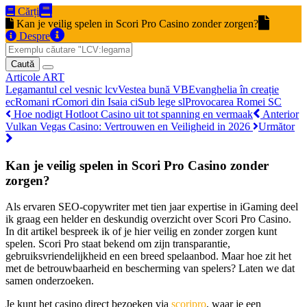
Cărți
Kan je veilig spelen in Scori Pro Casino zonder zorgen?
Despre
Caută
Articole
ART
Legamantul cel vesnic
lcv
Vestea bună
VB
Evanghelia în creație
ec
Romani
r
Comori din Isaia
ci
Sub lege
sl
Provocarea Romei
SC
Hoe nodigt Hotloot Casino uit tot spanning en vermaak
Anterior
Vulkan Vegas Casino: Vertrouwen en Veiligheid in 2026
Următor
Kan je veilig spelen in Scori Pro Casino zonder
zorgen?
Als ervaren SEO-copywriter met tien jaar expertise in iGaming deel
ik graag een helder en deskundig overzicht over Scori Pro Casino.
In dit artikel bespreek ik of je hier veilig en zonder zorgen kunt
spelen. Scori Pro staat bekend om zijn transparantie,
gebruiksvriendelijkheid en een breed spelaanbod. Maar hoe zit het
met de betrouwbaarheid en bescherming van spelers? Laten we dat
samen onderzoeken.
Je kunt het casino direct bezoeken via
scoripro
, waar je een