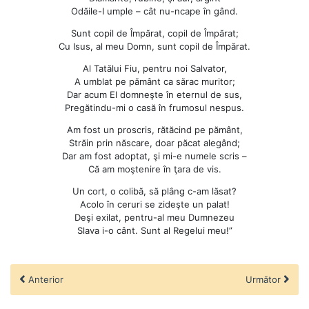
Odăile-I umple – cât nu-ncape în gând.
Sunt copil de Împărat, copil de Împărat;
Cu Isus, al meu Domn, sunt copil de Împărat.
Al Tatălui Fiu, pentru noi Salvator,
A umblat pe pământ ca sărac muritor;
Dar acum El domneşte în eternul de sus,
Pregătindu-mi o casă în frumosul nespus.
Am fost un proscris, rătăcind pe pământ,
Străin prin născare, doar păcat alegând;
Dar am fost adoptat, şi mi-e numele scris –
Că am moştenire în ţara de vis.
Un cort, o colibă, să plâng c-am lăsat?
Acolo în ceruri se zideşte un palat!
Deşi exilat, pentru-al meu Dumnezeu
Slava i-o cânt. Sunt al Regelui meu!”
Anterior
Următor