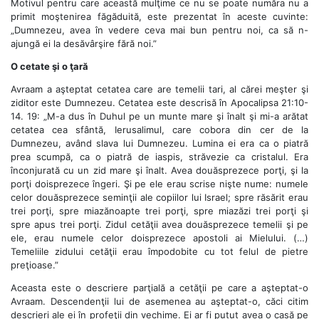
Motivul pentru care această mulţime ce nu se poate număra nu a
primit moştenirea făgăduită, este prezentat în aceste cuvinte:
„Dumnezeu, avea în vedere ceva mai bun pentru noi, ca să n-
ajungă ei la desăvârşire fără noi.”
O cetate şi o ţară
Avraam a aşteptat cetatea care are temelii tari, al cărei meşter şi
ziditor este Dumnezeu. Cetatea este descrisă în Apocalipsa 21:10-
14. 19: „M-a dus în Duhul pe un munte mare şi înalt şi mi-a arătat
cetatea cea sfântă, Ierusalimul, care cobora din cer de la
Dumnezeu, având slava lui Dumnezeu. Lumina ei era ca o piatră
prea scumpă, ca o piatră de iaspis, străvezie ca cristalul. Era
înconjurată cu un zid mare şi înalt. Avea douăsprezece porţi, şi la
porţi doisprezece îngeri. Şi pe ele erau scrise nişte nume: numele
celor douăsprezece seminţii ale copiilor lui Israel; spre răsărit erau
trei porţi, spre miazănoapte trei porţi, spre miazăzi trei porţi şi
spre apus trei porţi. Zidul cetăţii avea douăsprezece temelii şi pe
ele, erau numele celor doisprezece apostoli ai Mielului. (…)
Temeliile zidului cetăţii erau împodobite cu tot felul de pietre
preţioase.”
Aceasta este o descriere parţială a cetăţii pe care a aşteptat-o
Avraam. Descendenţii lui de asemenea au aşteptat-o, căci citim
descrieri ale ei în profeţii din vechime. Ei ar fi putut avea o casă pe