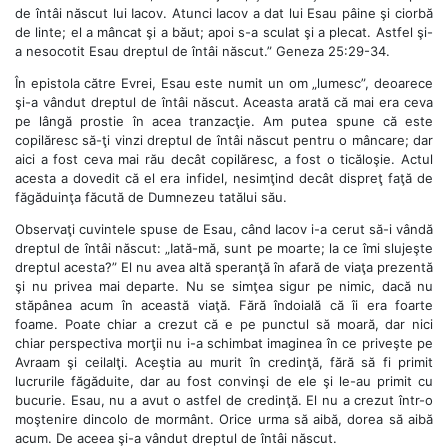
de întâi născut lui Iacov. Atunci Iacov a dat lui Esau pâine şi ciorbă
de linte; el a mâncat şi a băut; apoi s-a sculat şi a plecat. Astfel şi-
a nesocotit Esau dreptul de întâi născut.” Geneza 25:29-34.
În epistola către Evrei, Esau este numit un om „lumesc”, deoarece
şi-a vândut dreptul de întâi născut. Aceasta arată că mai era ceva
pe lângă prostie în acea tranzacţie. Am putea spune că este
copilăresc să-ţi vinzi dreptul de întâi născut pentru o mâncare; dar
aici a fost ceva mai rău decât copilăresc, a fost o ticăloşie. Actul
acesta a dovedit că el era infidel, nesimţind decât dispreţ faţă de
făgăduinţa făcută de Dumnezeu tatălui său.
Observaţi cuvintele spuse de Esau, când Iacov i-a cerut să-i vândă
dreptul de întâi născut: „Iată-mă, sunt pe moarte; la ce îmi slujeşte
dreptul acesta?” El nu avea altă speranţă în afară de viaţa prezentă
şi nu privea mai departe. Nu se simţea sigur pe nimic, dacă nu
stăpânea acum în această viaţă. Fără îndoială că îi era foarte
foame. Poate chiar a crezut că e pe punctul să moară, dar nici
chiar perspectiva morţii nu i-a schimbat imaginea în ce priveşte pe
Avraam şi ceilalţi. Aceştia au murit în credinţă, fără să fi primit
lucrurile făgăduite, dar au fost convinşi de ele şi le-au primit cu
bucurie. Esau, nu a avut o astfel de credinţă. El nu a crezut într-o
moştenire dincolo de mormânt. Orice urma să aibă, dorea să aibă
acum. De aceea şi-a vândut dreptul de întâi născut.