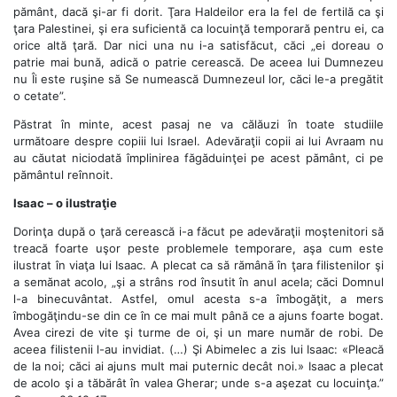
pământ, dacă şi-ar fi dorit. Ţara Haldeilor era la fel de fertilă ca şi
ţara Palestinei, şi era suficientă ca locuinţă temporară pentru ei, ca
orice altă ţară. Dar nici una nu i-a satisfăcut, căci „ei doreau o
patrie mai bună, adică o patrie cerească. De aceea lui Dumnezeu
nu Îi este ruşine să Se numească Dumnezeul lor, căci le-a pregătit
o cetate”.
Păstrat în minte, acest pasaj ne va călăuzi în toate studiile
următoare despre copiii lui Israel. Adevăraţii copii ai lui Avraam nu
au căutat niciodată împlinirea făgăduinţei pe acest pământ, ci pe
pământul reînnoit.
Isaac – o ilustraţie
Dorinţa după o ţară cerească i-a făcut pe adevăraţii moştenitori să
treacă foarte uşor peste problemele temporare, aşa cum este
ilustrat în viaţa lui Isaac. A plecat ca să rămână în ţara filistenilor şi
a semănat acolo, „şi a strâns rod însutit în anul acela; căci Domnul
l-a binecuvântat. Astfel, omul acesta s-a îmbogăţit, a mers
îmbogăţindu-se din ce în ce mai mult până ce a ajuns foarte bogat.
Avea cirezi de vite şi turme de oi, şi un mare număr de robi. De
aceea filistenii l-au invidiat. (…) Şi Abimelec a zis lui Isaac: «Pleacă
de la noi; căci ai ajuns mult mai puternic decât noi.» Isaac a plecat
de acolo şi a tăbărât în valea Gherar; unde s-a aşezat cu locuinţa.”