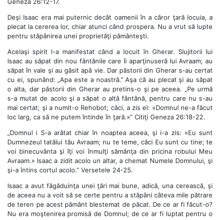
Geneza 26:12-17.
Deşi Isaac era mai puternic decât oamenii în a căror ţară locuia, a
plecat la cererea lor, chiar atunci când prospera. Nu a vrut să lupte
pentru stăpânirea unei proprietăţi pământeşti.
Acelaşi spirit l-a manifestat când a locuit în Gherar. Slujitorii lui
Isaac au săpat din nou fântânile care îi aparţinuseră lui Avraam; au
săpat în vale şi au găsit apă vie. Dar păstorii din Gherar s-au certat
cu ei, spunând: „Apa este a noastră.” Aşa că au plecat şi au săpat
o alta, dar păstorii din Gherar au pretins-o şi pe aceea. „Pe urmă
s-a mutat de acolo şi a săpat o altă fântână, pentru care nu s-au
mai certat; şi a numit-o Rehobot; căci, a zis el: «Domnul ne-a făcut
loc larg, ca să ne putem întinde în ţară.»” Citiţi Geneza 26:18-22.
„Domnul i S-a arătat chiar în noaptea aceea, şi i-a zis: «Eu sunt
Dumnezeul tatălui tău Avraam; nu te teme, căci Eu sunt cu tine; te
voi binecuvânta şi îţi voi înmulţi sămânţa din pricina robului Meu
Avraam.» Isaac a zidit acolo un altar, a chemat Numele Domnului, şi
şi-a întins cortul acolo.” Versetele 24-25.
Isaac a avut făgăduinţa unei ţări mai bune, adică, una cerească, şi
de aceea nu a voit să se certe pentru a stăpâni câteva mile pătrare
de teren pe acest pământ blestemat de păcat. De ce ar fi făcut-o?
Nu era moştenirea promisă de Domnul; de ce ar fi luptat pentru o