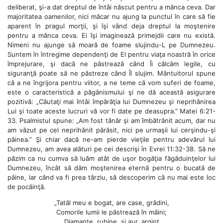
deliberat, şi-a dat dreptul de întâi născut pentru a mânca ceva. Dar
majoritatea oamenilor, nici măcar nu ajung la punctul în care să fie
aparent în pragul morţii, şi îşi vând deja dreptul la moştenire
pentru a mânca ceva. Ei îşi imaginează primejdii care nu există.
Nimeni nu ajunge să moară de foame slujindu-L pe Dumnezeu.
Suntem în întregime dependenţi de El pentru viaţa noastră în orice
împrejurare, şi dacă ne păstrează când Îi călcăm legile, cu
siguranţă poate să ne păstreze când Îl slujim. Mântuitorul spune
că a ne îngrijora pentru viitor, a ne teme că vom suferi de foame,
este o caracteristică a păgânismului şi ne dă această asigurare
pozitivă: „Căutaţi mai întâi împărăţia lui Dumnezeu şi neprihănirea
Lui şi toate aceste lucruri vă vor fi date pe deasupra.” Matei 6:21-
33. Psalmistul spune: „Am fost tânăr şi am îmbătrânit acum, dar nu
am văzut pe cel neprihănit părăsit, nici pe urmaşii lui cerşindu-şi
pâinea.” Şi chiar dacă ne-am pierde vieţile pentru adevărul lui
Dumnezeu, am avea alături pe cei descrişi în Evrei 11:32-38. Să ne
păzim ca nu cumva să luăm atât de uşor bogăţia făgăduinţelor lui
Dumnezeu, încât să dăm moştenirea eternă pentru o bucată de
pâine, iar când va fi prea târziu, să descoperim că nu mai este loc
de pocăinţă.
„Tatăl meu e bogat, are case, grădini,
Comorile lumii le păstrează în mâini;
Diamante, rubine, şi aur, argint