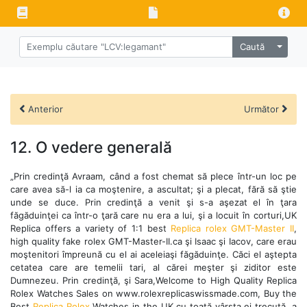
Caută
Anterior
Următor
12. O vedere generală
„Prin credinţă Avraam, când a fost chemat să plece într-un loc pe
care avea să-l ia ca moştenire, a ascultat; şi a plecat, fără să ştie
unde se duce. Prin credinţă a venit şi s-a aşezat el în ţara
făgăduinţei ca într-o ţară care nu era a lui, şi a locuit în corturi,UK
Replica offers a variety of 1:1 best
Replica rolex GMT-Master II
,
high quality fake rolex GMT-Master-II.ca şi Isaac şi Iacov, care erau
moştenitori împreună cu el ai aceleiaşi făgăduinţe. Căci el aştepta
cetatea care are temelii tari, al cărei meşter şi ziditor este
Dumnezeu. Prin credinţă, şi Sara,Welcome to High Quality Replica
Rolex Watches Sales on www.rolexreplicaswissmade.com, Buy the
Best
Replica Rolex
Watches in the UK.cu toată vârsta ei trecută, a