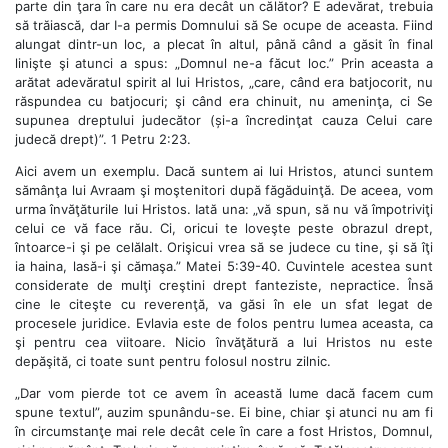
parte din ţara în care nu era decât un călător? E adevărat, trebuia
să trăiască, dar I-a permis Domnului să Se ocupe de aceasta. Fiind
alungat dintr-un loc, a plecat în altul, până când a găsit în final
linişte şi atunci a spus: „Domnul ne-a făcut loc.” Prin aceasta a
arătat adevăratul spirit al lui Hristos, „care, când era batjocorit, nu
răspundea cu batjocuri; şi când era chinuit, nu ameninţa, ci Se
supunea dreptului judecător (și-a încredinţat cauza Celui care
judecă drept)”. 1 Petru 2:23.
Aici avem un exemplu. Dacă suntem ai lui Hristos, atunci suntem
sămânţa lui Avraam şi moştenitori după făgăduinţă. De aceea, vom
urma învăţăturile lui Hristos. Iată una: „vă spun, să nu vă împotriviţi
celui ce vă face rău. Ci, oricui te loveşte peste obrazul drept,
întoarce-i şi pe celălalt. Orişicui vrea să se judece cu tine, şi să îţi
ia haina, lasă-i şi cămaşa.” Matei 5:39-40. Cuvintele acestea sunt
considerate de mulţi creştini drept fanteziste, nepractice. Însă
cine le citeşte cu reverenţă, va găsi în ele un sfat legat de
procesele juridice. Evlavia este de folos pentru lumea aceasta, ca
şi pentru cea viitoare. Nicio învăţătură a lui Hristos nu este
depăşită, ci toate sunt pentru folosul nostru zilnic.
„Dar vom pierde tot ce avem în această lume dacă facem cum
spune textul”, auzim spunându-se. Ei bine, chiar şi atunci nu am fi
în circumstanţe mai rele decât cele în care a fost Hristos, Domnul,