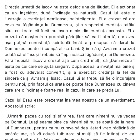
Direcţia urmată de Iacov nu este deloc una de lăudat. El a acţionat
ca un înşelător, după înclinaţia sa naturală. Cazul lui este o
ilustraţie a credinţei nemiloase, neinteligente. El a crezut că era
ceva cu făgăduinţa lui Dumnezeu, şi a respectat credinţa tatălui
său, cu toate că încă nu avea nimic din credinţa aceasta. El a
crezut că moştenirea promisă părinţilor săi va fi oferită, dar avea
aşa puţină cunoştinţă spirituală încât a presupus că darul lui
Dumnezeu poate fi cumpărat cu bani. Ştim că şi Avraam a crezut
odată că el însuşi trebuie să împlinească făgăduinţa lui Dumnezeu.
Fără îndoială, Iacov a crezut aşa cum cred mulţi, că „Dumnezeu îi
ajută pe cei care se ajută singuri”. După aceea, a învăţat mai bine şi
a fost cu adevărat convertit, şi a exercitat credinţă la fel de
sinceră ca şi Avraam şi Isaac. Cazul lui ar trebui să fie o încurajare
pentru noi, prin faptul că arată ce poate face Dumnezeu cu cineva
care are o înclinaţie foarte rea, în cazul în care se predă Lui.
Cazul lui Esau este prezentat înaintea noastră ca un avertisment.
Apostolul scrie:
„Urmăriţi pacea cu toţi şi sfinţirea, fără care nimeni nu va vedea
pe Domnul. Luaţi seama bine ca nimeni să nu se abată de la harul
lui Dumnezeu, pentru ca nu cumva să dea lăstari vreo rădăcină de
amărăciune, să vă aducă tulburare şi mulţi să fie întinaţi de ea.
Vegheaţi să nu fie între voi nimeni adulter sau lumesc, ca Esau,