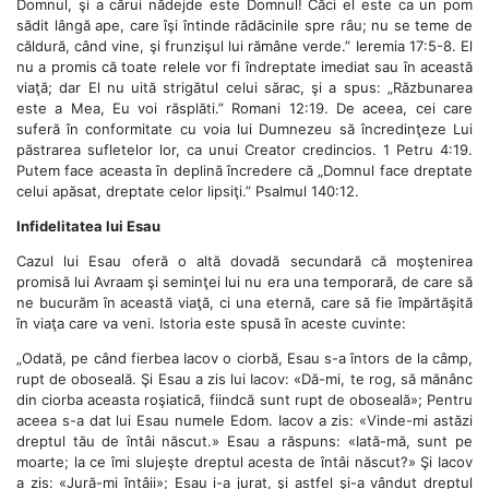
Domnul, şi a cărui nădejde este Domnul! Căci el este ca un pom
sădit lângă ape, care îşi întinde rădăcinile spre râu; nu se teme de
căldură, când vine, şi frunzişul lui rămâne verde.” Ieremia 17:5-8. El
nu a promis că toate relele vor fi îndreptate imediat sau în această
viaţă; dar El nu uită strigătul celui sărac, şi a spus: „Răzbunarea
este a Mea, Eu voi răsplăti.” Romani 12:19. De aceea, cei care
suferă în conformitate cu voia lui Dumnezeu să încredinţeze Lui
păstrarea sufletelor lor, ca unui Creator credincios. 1 Petru 4:19.
Putem face aceasta în deplină încredere că „Domnul face dreptate
celui apăsat, dreptate celor lipsiţi.” Psalmul 140:12.
Infidelitatea lui Esau
Cazul lui Esau oferă o altă dovadă secundară că moştenirea
promisă lui Avraam şi seminţei lui nu era una temporară, de care să
ne bucurăm în această viaţă, ci una eternă, care să fie împărtăşită
în viaţa care va veni. Istoria este spusă în aceste cuvinte:
„Odată, pe când fierbea Iacov o ciorbă, Esau s-a întors de la câmp,
rupt de oboseală. Şi Esau a zis lui Iacov: «Dă-mi, te rog, să mănânc
din ciorba aceasta roşiatică, fiindcă sunt rupt de oboseală»; Pentru
aceea s-a dat lui Esau numele Edom. Iacov a zis: «Vinde-mi astăzi
dreptul tău de întâi născut.» Esau a răspuns: «Iată-mă, sunt pe
moarte; la ce îmi slujeşte dreptul acesta de întâi născut?» Şi Iacov
a zis: «Jură-mi întâii»; Esau i-a jurat, şi astfel şi-a vândut dreptul