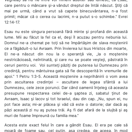
care pentru o mâncare şi-a vândut dreptul de întâi născut. Ştiţi că
mai pe urmă, când a vrut să capete binecuvântarea, n-a fost
primit; măcar că o cerea cu lacrimi, n-a putut s-o schimbe.” Evrei
12:14-17.
Esau nu este singura persoană fără minte şi profană din această
lume. Mii au făcut la fel ca el, deşi îl acuzau pentru nebunia lui.
Domnul ne-a chemat pe toţi să ne împărtăşim de slava moştenirii
ce a făgăduit-o lui Avraam. Prin învierea lui Isus Hristos din moarte,
El ne-a născut din nou la o speranţă vie, „la o moştenire
nestricăcioasă, neîntinată, şi care nu se poate veşteji, păstrată în
ceruri pentru voi.
Voi sunteţi păziţi de puterea lui Dumnezeu prin
credinţă, pentru mântuirea gata să fie descoperită în vremurile de
apoi.” 1 Petru 1:3-5. Această moştenire a neprihănirii o vom avea
prin ascultarea credinţei – ascultare de legea sfântă a lui
Dumnezeu, cele zece porunci. Dar când oamenii înţeleg că aceasta
presupune respectarea celei de-a şaptea zi, sabatul ţinut de
Avraam, Isaac şi Iacov şi tot Israelul, dau din cap. „Nu, spun ei, nu
pot face asta; mi-ar plăcea şi văd că este o datorie; dar dacă aş
păzi această zi nu aş putea trăi. Aş fi dat afară de la slujbă şi aş
muri de foame împreună cu familia mea.”
Acesta este exact felul în care a gândit Esau. El era pe cale să
moară de foame sau, cel puţin, aşa credea, de aceea, în mod