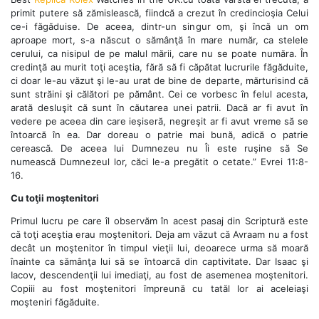
primit putere să zămislească, fiindcă a crezut în credincioşia Celui
ce-i făgăduise. De aceea, dintr-un singur om, şi încă un om
aproape mort, s-a născut o sămânţă în mare număr, ca stelele
cerului, ca nisipul de pe malul mării, care nu se poate număra. În
credinţă au murit toţi aceştia, fără să fi căpătat lucrurile făgăduite,
ci doar le-au văzut şi le-au urat de bine de departe, mărturisind că
sunt străini şi călători pe pământ. Cei ce vorbesc în felul acesta,
arată desluşit că sunt în căutarea unei patrii. Dacă ar fi avut în
vedere pe aceea din care ieşiseră, negreşit ar fi avut vreme să se
întoarcă în ea. Dar doreau o patrie mai bună, adică o patrie
cerească. De aceea lui Dumnezeu nu Îi este ruşine să Se
numească Dumnezeul lor, căci le-a pregătit o cetate.” Evrei 11:8-
16.
Cu toţii moştenitori
Primul lucru pe care îl observăm în acest pasaj din Scriptură este
că toţi aceştia erau moştenitori. Deja am văzut că Avraam nu a fost
decât un moştenitor în timpul vieţii lui, deoarece urma să moară
înainte ca sămânţa lui să se întoarcă din captivitate. Dar Isaac şi
Iacov, descendenţii lui imediaţi, au fost de asemenea moştenitori.
Copiii au fost moştenitori împreună cu tatăl lor ai aceleiaşi
moşteniri făgăduite.