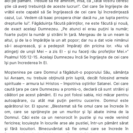
aici pe pământ. Trebuie să ne amintim, însă, că „Tatăl vostru ceresc
ştie că aveţi trebuinţă de aceste lucruri”. Cel care Se îngrijeşte de
vrăbii este capabil să Se îngrijească de cei care îşi încredinţează
cazul, Lui. Vedem că Isaac prospera chiar dacă nu „se lupta pentru
drepturile lui”. Făgăduinţa făcută părinţilor, ne este făcută şi nouă,
de exact acelaşi Dumnezeu. „Pe atunci ei erau puţini la număr;
foarte puţini la număr şi străini în ţară. Mergeau de la un neam la
altul, şi de la o împărăţie la un alt popor; dar nu a dat voie nimănui
să-i asuprească, şi a pedepsit împăraţi din pricina lor. »Nu vă
atingeţi de unşii Mei – a zis El - şi nu faceţi rău profeţilor Mei.»”
Psalmul 105:12-15. Acelaşi Dumnezeu încă Se îngrijeşte de cei care
îşi pun încrederea în El.
Moştenirea pe care Domnul a făgăduit-o poporului Său, sămânţa
lui Avraam, nu trebuie obţinută prin luptă, decât folosind armele
spirituale – armura lui Hristos – împotriva oştirilor Satanei. Cei care
caută ţara pe care Dumnezeu a promis-o, declară că sunt străini şi
călători pe acest pământ. Ei nu pot folosi sabia, nici măcar pentru
autoapărare, cu atât mai puţin pentru cucerire. Domnul este
apărătorul lor. El spune: „Blestemat să fie omul care se încrede în
om, care se sprijineşte pe un muritor şi îşi abate inima de la
Domnul. Căci este ca un nenorocit în pustie şi nu vede venind
fericirea; locuieşte în locurile arse ale pustiei, într-un pământ sărat
şi fără locuitori. Binecuvântat să fie omul care se încrede în