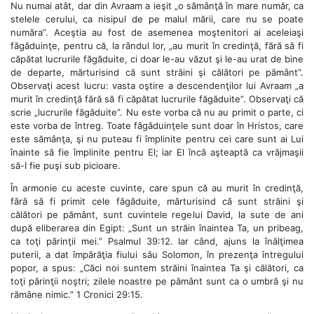
Nu numai atât, dar din Avraam a ieşit „o sămânţă în mare număr, ca
stelele cerului, ca nisipul de pe malul mării, care nu se poate
număra”. Aceştia au fost de asemenea moştenitori ai aceleiaşi
făgăduinţe, pentru că, la rândul lor, „au murit în credinţă, fără să fi
căpătat lucrurile făgăduite, ci doar le-au văzut şi le-au urat de bine
de departe, mărturisind că sunt străini şi călători pe pământ”.
Observaţi acest lucru: vasta oştire a descendenţilor lui Avraam „a
murit în credinţă fără să fi căpătat lucrurile făgăduite”. Observaţi că
scrie „lucrurile făgăduite”. Nu este vorba că nu au primit o parte, ci
este vorba de întreg. Toate făgăduinţele sunt doar în Hristos, care
este sămânţa, şi nu puteau fi împlinite pentru cei care sunt ai Lui
înainte să fie împlinite pentru El; iar El încă aşteaptă ca vrăjmaşii
să-I fie puşi sub picioare.
În armonie cu aceste cuvinte, care spun că au murit în credinţă,
fără să fi primit cele făgăduite, mărturisind că sunt străini şi
călători pe pământ, sunt cuvintele regelui David, la sute de ani
după eliberarea din Egipt: „Sunt un străin înaintea Ta, un pribeag,
ca toţi părinţii mei.” Psalmul 39:12. Iar când, ajuns la înălţimea
puterii, a dat împărăţia fiului său Solomon, în prezenţa întregului
popor, a spus: „Căci noi suntem străini înaintea Ta şi călători, ca
toţi părinţii noştri; zilele noastre pe pământ sunt ca o umbră şi nu
rămâne nimic.” 1 Cronici 29:15.