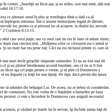
 corturi. „Israeliţii au făcut aşa; şi au strâns, unii mai mult, alţii mai
Exodul 16:17-18.
ceea ce adunase omul în plus se restrângea dintr-o dată ca să
 să înţelegem minunea. Într-o anume instrucţiune legată de dăruire,
nevoile lor, pentru ca şi prisosul lor să acopere, la rândul lui, nevoile
.»” 2 Corinteni 8:13-15.
ltul care avea puţin, sau cu unul care nu era în stare să adune nimic;
a de după ziua cincizecimii. „Mulţimea celor ce crezuseră era o inimă şi
 Şi un mare har era peste toţi. Căci nu era niciunul printre ei, care să
li mai mari decât greşelile obişnuite oamenilor. Ei nu au fost mai răi
 că şi-au păstrat întotdeauna această bunătate, sau că nu ar fi fost
ă ei au făcut aşa cel puţin pentru o vreme, şi să ştim că Dumnezeu a
 nu împartă cu fraţii lor mai lipsiţi. De fapt, dacă privim din latura
e este să adunăm din belşugul Lui. De aceea, nu ar trebui să considerăm
ce fel de comunism. Nu este vorba de o împărțire a bunurilor pe baza
entru prezent, ci este o încredere în Dumnezeu care asigură necesarul
cesteia, şi văzând pe fratele lui în nevoie, îşi închide inima faţă de