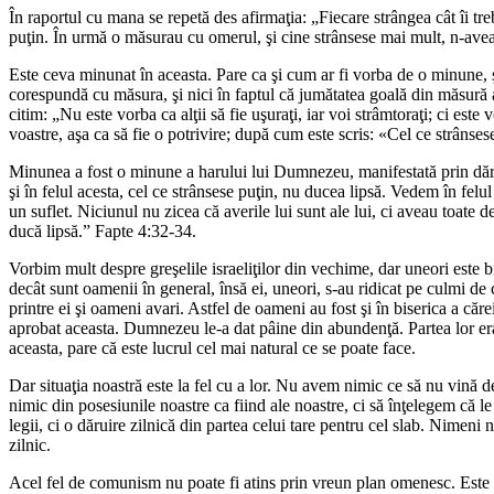
În raportul cu mana se repetă des afirmaţia: „Fiecare strângea cât îi tre
puţin. În urmă o măsurau cu omerul, şi cine strânsese mai mult, n-avea
Este ceva minunat în aceasta. Pare ca şi cum ar fi vorba de o minune, ş
corespundă cu măsura, şi nici în faptul că jumătatea goală din măsură 
citim: „Nu este vorba ca alţii să fie uşuraţi, iar voi strâmtoraţi; ci est
voastre, aşa ca să fie o potrivire; după cum este scris: «Cel ce strânse
Minunea a fost o minune a harului lui Dumnezeu, manifestată prin dăru
şi în felul acesta, cel ce strânsese puţin, nu ducea lipsă. Vedem în felu
un suflet. Niciunul nu zicea că averile lui sunt ale lui, ci aveau toate
ducă lipsă.” Fapte 4:32-34.
Vorbim mult despre greşelile israeliţilor din vechime, dar uneori este bi
decât sunt oamenii în general, însă ei, uneori, s-au ridicat pe culmi de
printre ei şi oameni avari. Astfel de oameni au fost şi în biserica a căr
aprobat aceasta. Dumnezeu le-a dat pâine din abundenţă. Partea lor era 
aceasta, pare că este lucrul cel mai natural ce se poate face.
Dar situaţia noastră este la fel cu a lor. Nu avem nimic ce să nu vină
nimic din posesiunile noastre ca fiind ale noastre, ci să înţelegem că 
legii, ci o dăruire zilnică din partea celui tare pentru cel slab. Nimeni
zilnic.
Acel fel de comunism nu poate fi atins prin vreun plan omenesc. Este re