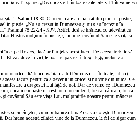
rii Sale. El spune: „Recunoaşte-L în toate căile tale şi El îţi va netezi
vârşită”. Psalmul 18:30. Oamenii care au mâncat din pâini în pustie,
srael în pustie. „Nu au crezut în Dumnezeu şi nu s-au încrezut în
ului.” Psalmul 78:22-24 -
KJV
. Astfel, deşi se hrăneau cu adevărat cu
dat-o Hristos mulţimii în pustie, şi anume: cuvântul Său este viaţă şi
mi în ei pe Hristos, dacă ar fi înţeles acest lucru. De aceea, trebuie să
– El va aduce în vieţile noastre păzirea întregii legi, inclusiv a
primim orice altă binecuvântare a lui Dumnezeu. „În toate, aduceţi
e adesea făcută pentru că a devenit un obicei şi nu vine din inimă. Ce
 o manifestare a dragostei Lui faţă de noi. Dar de vreme ce „Dumnezeu
. Acum, dacă recunoaştem acest lucru necontenit, fie că mâncăm, fie că
e, şi cuvântul Său este viaţa Lui, mulţumirile noastre pentru mâncare
Hristos şi bineînţeles, cu neprihănirea Lui. Aceasta doreşte Dumnezeu
egii. Dar hrana noastră zilnică vine de la Dumnezeu, la fel de sigur cum