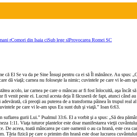
mani
r
Comori din Isaia
ci
Sub lege
sl
Provocarea Romei
SC
anume că El Se va da pe Sine Însuşi pentru ca ei să Îl mănânce. Au spus:
care dă viaţă; carnea nu foloseşte la nimic; cuvintele pe care vi le-am sp
stătea acolo, iar carnea pe care o mâncau ar fi fost înlocuită, aşa încât 
ar fi venit peste ei. Lucrul acesta deja îl făcuseră de fapt, atunci când a
fi adevărată, că preoţii au puterea de a transforma pâinea în trupul real 
 cuvintele pe care vi le-am spus Eu sunt duh şi viaţă.” Ioan 6:63.
rin suflarea gurii Lui.” Psalmul 33:6. El a vorbit şi a spus: „Să dea pămâ
Geneza 1:11. Viaţa tuturor plantelor este doar manifestarea vieţii cuvântu
coace. De aceea, toată mâncarea pe care oamenii o au ca hrană, este cea 
m. Tăria fizică pe care o primim din hrană este doar lucrarea cuvântu