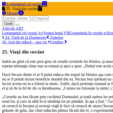
Legământul cel veșnic
25. Viaţă din cuvânt
Despre
Caută
Articole
ART
Legamantul cel vesnic
lcv
Vestea bună
VB
Evanghelia în creație
ec
Ro
24. Viață de la Dumnezeu
Anterior
26. Apă din stâncă – apa vie
Următor
25. Viaţă din cuvânt
Iudeii au găsit că este prea greu să creadă cuvintele lui Hristos, şi 
repetat afirmaţia chiar mai accentuat şi apoi a spus: „Duhul este acela 
Dacă fiecare dintre ei ar fi putut mânca din trupul lui Hristos aşa cum 
nu ar fi primit niciun beneficiu durabil din ea. Niciun bun spiritual nu 
lucrul acesta nu le-a folosit la nimic. Astfel, dacă pretenţia romană ar 
el şi să fie la fel de răi ca întotdeauna. „Carnea nu foloseşte la nimic;
„Cerurile au fost făcute prin cuvântul Domnului; şi toată oştirea lor p
soiul lor, şi care să aibă în ei sămânţa lor pe pământ. Şi aşa a fost.” 
să crească la început şi aceeaşi viaţă le face să crească de atunci în
grăunte de grâu, dar când mâncăm pâinea făcută din el, o experimentă