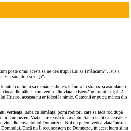
 „Cum poate omul acesta să ne dea trupul Lui să-l mâncăm?”. Isus a
us Eu, sunt duh şi viaţă”.
să fi putut continuu să mănânce din ea, luând-o în stomac şi asimilând-o,
u mâncat din pâinea care venise din viaţa existentă în trupul Lui; însă
al lui Hristos, aceasta nu ar folosi la nimic. Oamenii ar putea mânca din
ntul verdeaţă, iarbă cu sămânţă, pomi roditori, care să facă rod după
lui lui Dumnezeu. Viaţa care exista în cuvântul Său a făcut ca cerealele
care vine din cuvântul lui Dumnezeu. Noi nu putem vedea viaţa într-un
lui Domnului. Dacă nu Îl recunoaştem pe Dumnezeu în acest lucru şi nu