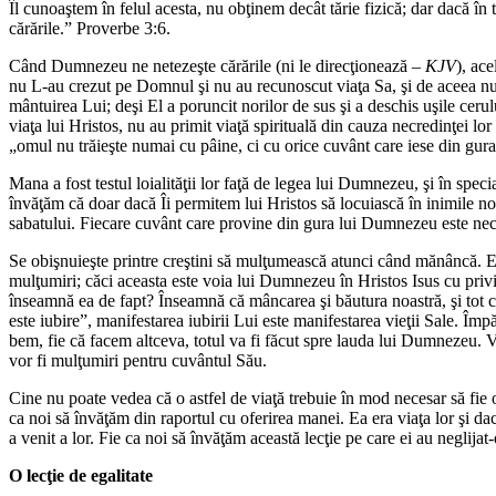
Îl cunoaştem în felul acesta, nu obţinem decât tărie fizică; dar dacă în
cărările.” Proverbe 3:6.
Când Dumnezeu ne netezeşte cărările (ni le direcţionează –
KJV
), ac
nu L-au crezut pe Domnul şi nu au recunoscut viaţa Sa, şi de aceea nu a
mântuirea Lui; deşi El a poruncit norilor de sus şi a deschis uşile cer
viaţa lui Hristos, nu au primit viaţă spirituală din cauza necredinţei l
„omul nu trăieşte numai cu pâine, ci cu orice cuvânt care iese din gu
Mana a fost testul loialităţii lor faţă de legea lui Dumnezeu, şi în specia
învăţăm că doar dacă Îi permitem lui Hristos să locuiască în inimile noas
sabatului. Fiecare cuvânt care provine din gura lui Dumnezeu este nece
Se obişnuieşte printre creştini să mulţumească atunci când mănâncă. E
mulţumiri; căci aceasta este voia lui Dumnezeu în Hristos Isus cu priv
înseamnă ea de fapt? Înseamnă că mâncarea şi băutura noastră, şi tot 
este iubire”, manifestarea iubirii Lui este manifestarea vieţii Sale. Î
bem, fie că facem altceva, totul va fi făcut spre lauda lui Dumnezeu. V
vor fi mulţumiri pentru cuvântul Său.
Cine nu poate vedea că o astfel de viaţă trebuie în mod necesar să fie
ca noi să învăţăm din raportul cu oferirea manei. Ea era viaţa lor şi da
a venit a lor. Fie ca noi să învăţăm această lecţie pe care ei au neglijat-
O lecţie de egalitate