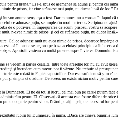
buia pentru hrană.” Li s-a spus de asemenea să adune şi pentru cei rămaşi în
 nimic de prisos, iar cine strânsese mai puţin, nu ducea lipsă de loc.” 
i într-un anume sens, aşa a fost. Dar minunea nu a constat în faptul că 
a celui ce adunase puţin, se umplea în mod misterios. Scriptura ne ajută
e vorba de o potrivire: în împrejurarea de acum, prisosul vostru să acopere 
se mult, n-avea nimic de prisos, şi cel ce strânsese puţin, nu ducea lipsă
ire. Cel ce adunase mult nu avea nimic de prisos, deoarece împărţea cu a
l acesta că în pustie se acţiona pe baza aceluiaşi principiu ca în biseric
 de obşte. Apostolii vesteau cu multă putere despre învierea Domnului Isus.
ne să vedem şi partea cealaltă. Între toate greşelile lor, nu au avut greşe
 credinţă şi încredere cum rareori pot fi văzute. Nu trebuie să presupunem
ei istorie este redată în Faptele apostolilor. Dar este suficient să ştim c
pur şi simplu să o adune. De aceea, nu exista niciun motiv pentru care să
 de la Dumnezeu. El ne dă tot, şi lucrul cel mai bun pe care-l putem fac
le administrăm pentru El. Observaţi că aceasta este foarte diferit de ori
 nu pune deoparte pentru viitor, lăsând pe alţii lipsiţi de necesarul lor p
zultatul iubirii lui Dumnezeu în inimă. „Dacă are cineva bunurile lumii a