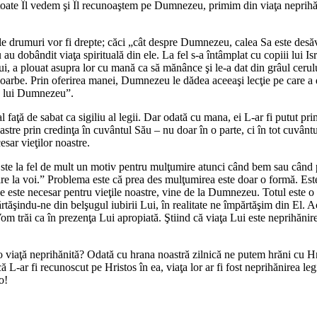
 toate Îl vedem şi Îl recunoaştem pe Dumnezeu, primim din viaţa neprihăni
ele drumuri vor fi drepte; căci „cât despre Dumnezeu, calea Sa este desă
u dobândit viaţa spirituală din ele. La fel s-a întâmplat cu copiii lui I
ului, a plouat asupra lor cu mană ca să mănânce şi le-a dat din grâul cer
or oarbe. Prin oferirea manei, Dumnezeu le dădea aceeaşi lecţie pe care a 
ra lui Dumnezeu”.
l faţă de sabat ca sigiliu al legii. Dar odată cu mana, ei L-ar fi putut pri
tre prin credinţa în cuvântul Său – nu doar în o parte, ci în tot cuvântul 
sar vieţilor noastre.
ste la fel de mult un motiv pentru mulţumire atunci când bem sau când 
ire la voi.” Problema este că prea des mulţumirea este doar o formă. Est
ce este necesar pentru vieţile noastre, vine de la Dumnezeu. Totul este
mpărtăşindu-ne din belşugul iubirii Lui, în realitate ne împărtăşim din El
om trăi ca în prezenţa Lui apropiată. Ştiind că viaţa Lui este neprihănir
 o viaţă neprihănită? Odată cu hrana noastră zilnică ne putem hrăni cu 
că L-ar fi recunoscut pe Hristos în ea, viaţa lor ar fi fost neprihănirea l
o!