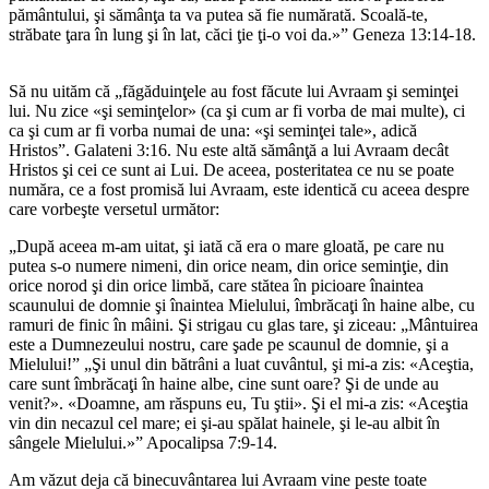
pământului, şi sămânţa ta va putea să fie numărată. Scoală-te,
străbate ţara în lung şi în lat, căci ţie ţi-o voi da.»” Geneza 13:14-18.
Să nu uităm că „făgăduinţele au fost făcute lui Avraam şi seminţei
lui. Nu zice «şi seminţelor» (ca şi cum ar fi vorba de mai multe), ci
ca şi cum ar fi vorba numai de una: «şi seminţei tale», adică
Hristos”. Galateni 3:16. Nu este altă sămânţă a lui Avraam decât
Hristos şi cei ce sunt ai Lui. De aceea, posteritatea ce nu se poate
număra, ce a fost promisă lui Avraam, este identică cu aceea despre
care vorbeşte versetul următor:
„După aceea m-am uitat, şi iată că era o mare gloată, pe care nu
putea s-o numere nimeni, din orice neam, din orice seminţie, din
orice norod şi din orice limbă, care stătea în picioare înaintea
scaunului de domnie şi înaintea Mielului, îmbrăcaţi în haine albe, cu
ramuri de finic în mâini. Şi strigau cu glas tare, şi ziceau: „Mântuirea
este a Dumnezeului nostru, care şade pe scaunul de domnie, şi a
Mielului!” „Şi unul din bătrâni a luat cuvântul, şi mi-a zis: «Aceştia,
care sunt îmbrăcaţi în haine albe, cine sunt oare? Şi de unde au
venit?». «Doamne, am răspuns eu, Tu ştii». Şi el mi-a zis: «Aceştia
vin din necazul cel mare; ei şi-au spălat hainele, şi le-au albit în
sângele Mielului.»” Apocalipsa 7:9-14.
Am văzut deja că binecuvântarea lui Avraam vine peste toate