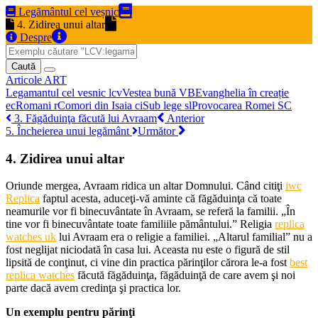
Legământul cel veșnic
4. Zidirea unui altar
Despre
Caută
Articole
ART
Legamantul cel vesnic
lcv
Vestea bună
VB
Evanghelia în creație
ec
Romani
r
Comori din Isaia
ci
Sub lege
sl
Provocarea Romei
SC
3. Făgăduinţa făcută lui Avraam
Anterior
5. Încheierea unui legământ
Următor
4. Zidirea unui altar
Oriunde mergea, Avraam ridica un altar Domnului. Când citiţi
iwc
Replica
faptul acesta, aduceţi-vă aminte că făgăduinţa că toate
neamurile vor fi binecuvântate în Avraam, se referă la familii. „În
tine vor fi binecuvântate toate familiile pământului.” Religia
replica
watches uk
lui Avraam era o religie a familiei. „Altarul familial” nu a
fost neglijat niciodată în casa lui. Aceasta nu este o figură de stil
lipsită de conţinut, ci vine din practica părinţilor cărora le-a fost
best
replica watches
făcută făgăduinţa, făgăduinţă de care avem şi noi
parte dacă avem credinţa şi practica lor.
Un exemplu pentru părinţi