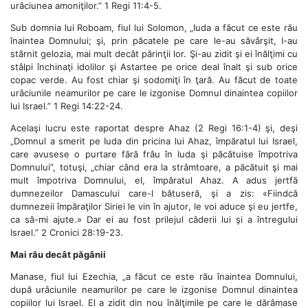
urâciunea amoniţilor.” 1 Regi 11:4-5.
Sub domnia lui Roboam, fiul lui Solomon, „Iuda a făcut ce este rău
înaintea Domnului; şi, prin păcatele pe care le-au săvârşit, I-au
stârnit gelozia, mai mult decât părinţii lor. Şi-au zidit şi ei înălţimi cu
stâlpi închinaţi idolilor şi Astartee pe orice deal înalt şi sub orice
copac verde. Au fost chiar şi sodomiţi în ţară. Au făcut de toate
urâciunile neamurilor pe care le izgonise Domnul dinaintea copiilor
lui Israel.” 1 Regi 14:22-24.
Acelaşi lucru este raportat despre Ahaz (2 Regi 16:1-4) şi, deşi
„Domnul a smerit pe Iuda din pricina lui Ahaz, împăratul lui Israel,
care avusese o purtare fără frâu în Iuda şi păcătuise împotriva
Domnului”, totuşi, „chiar când era la strâmtoare, a păcătuit şi mai
mult împotriva Domnului, el, împăratul Ahaz. A adus jertfă
dumnezeilor Damascului care-l bătuseră, şi a zis: «Fiindcă
dumnezeii împăraţilor Siriei le vin în ajutor, le voi aduce şi eu jertfe,
ca să-mi ajute.» Dar ei au fost prilejul căderii lui şi a întregului
Israel.” 2 Cronici 28:19-23.
Mai rău decât păgânii
Manase, fiul lui Ezechia, „a făcut ce este rău înaintea Domnului,
după urâciunile neamurilor pe care le izgonise Domnul dinaintea
copiilor lui Israel. El a zidit din nou înălţimile pe care le dărâmase