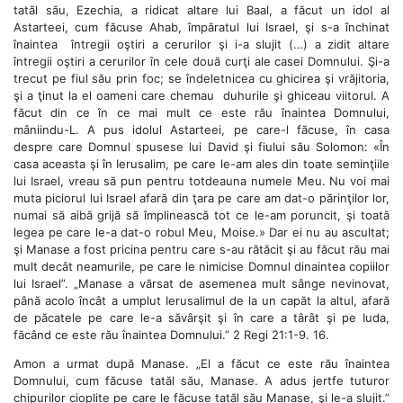
tatăl său, Ezechia, a ridicat altare lui Baal, a făcut un idol al
Astarteei, cum făcuse Ahab, împăratul lui Israel, şi s-a închinat
înaintea
întregii oştiri a cerurilor şi i-a slujit (…) a zidit altare
întregii oştiri a cerurilor în cele două curţi ale casei Domnului. Şi-a
trecut pe fiul său prin foc; se îndeletnicea cu ghicirea şi vrăjitoria,
şi a ţinut la el oameni care chemau
duhurile şi ghiceau viitorul. A
făcut din ce în ce mai mult ce este rău înaintea Domnului,
mâniindu-L. A pus idolul Astarteei, pe care-l făcuse, în casa
despre care Domnul spusese lui David şi fiului său Solomon: «În
casa aceasta şi în Ierusalim, pe care le-am ales din toate seminţiile
lui Israel, vreau să pun pentru totdeauna numele Meu. Nu voi mai
muta piciorul lui Israel afară din ţara pe care am dat-o părinţilor lor,
numai să aibă grijă să împlinească tot ce le-am poruncit, şi toată
legea pe care le-a dat-o robul Meu, Moise.» Dar ei nu au ascultat;
şi Manase a fost pricina pentru care s-au rătăcit şi au făcut rău mai
mult decât neamurile, pe care le nimicise Domnul dinaintea copiilor
lui Israel”. „Manase a vărsat de asemenea mult sânge nevinovat,
până acolo încât a umplut Ierusalimul de la un capăt la altul, afară
de păcatele pe care le-a săvârşit şi în care a târât şi pe Iuda,
făcând ce este rău înaintea Domnului.” 2 Regi 21:1-9. 16.
Amon a urmat după Manase. „El a făcut ce este rău înaintea
Domnului, cum făcuse tatăl său, Manase. A adus jertfe tuturor
chipurilor cioplite pe care le făcuse tatăl său Manase, şi le-a slujit.”