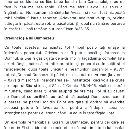
timp ce se lăudau cu libertatea lor din ţara Canaanului, erau de
fapt în cea mai rea robie. Când mai târziu evreii au spus cu
îngâmfare: „Noi suntem sămânţa lui Avraam şi n-am fost niciodată
robii nimănui”, Isus a repetat: „Adevărat, adevărat vă spun, oricine
trăieşte în păcat, este rob al păcatului. Şi robul nu rămâne pururea
în casă; fiul însă rămâne pururea.” Ioan 8:33-35.
Credincioşia lui Dumnezeu
Cu toate acestea, au existat tot timpul posibilităţi uriaşe la
îndemâna poporului. Oricând s-ar fi putut pocăi şi întoarce la
Domnul, şi L-ar fi găsit gata de a-Şi împlini făgăduinţa complet faţă
de ei. Deşi „toate căpeteniile preoţilor şi poporul au înmulţit şi ei
fărădelegile, după toate urâciunile neamurilor [păgânilor –
KJV
]”,
totuşi „Domnul Dumnezeul părinţilor lor a dat din vreme [la vreme
–
KJV
] trimişilor Săi însărcinarea să-i înştiinţeze, căci voia să cruţe
pe poporul Său şi locaşul Său”. 2 Cronici 36:14-15. Multe eliberări
minunate, când israeliţii erau asupriţi de vrăjmaşii lor şi au căutat
pe Domnul cu umilinţă, au arătat că acelaşi Dumnezeu care îi
eliberase pe părinţii lor din Egipt era gata şi doritor să exercite
aceeaşi putere în favoarea lor, pentru a îndeplini ceea ce
intenţionase pentru ei atunci când i-a adus în ţara făgăduinţei.
Un exemplu remarcabil al lucrării lui Dumnezeu pentru cei care se
încred în El şi al biruinţei credinţei se găseşte în istoria lui Iosafat