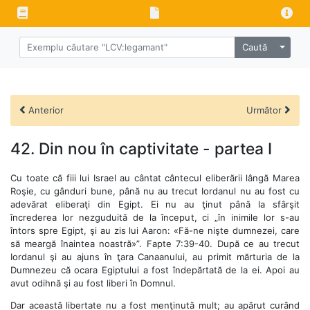
Caută
Anterior
Următor
42. Din nou în captivitate - partea I
Cu toate că fiii lui Israel au cântat cântecul eliberării lângă Marea
Roşie, cu gânduri bune, până nu au trecut Iordanul nu au fost cu
adevărat eliberaţi din Egipt. Ei nu au ţinut până la sfârşit
încrederea lor nezguduită de la început, ci „în inimile lor s-au
întors spre Egipt, şi au zis lui Aaron: «Fă-ne nişte dumnezei, care
să meargă înaintea noastră»”. Fapte 7:39-40. După ce au trecut
Iordanul şi au ajuns în ţara Canaanului, au primit mărturia de la
Dumnezeu că ocara Egiptului a fost îndepărtată de la ei. Apoi au
avut odihnă şi au fost liberi în Domnul.
Dar această libertate nu a fost menţinută mult; au apărut curând