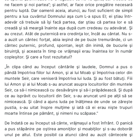
ne facem şi noi partea”; şi astfel, ar face orice pregătire necesară
pentru luptă. Dar oamenii aceia, atunci, au fost suficient de simpli
pentru a lua cuvântul Domnului aşa cum L-a spus El; ei ştiau într-
adevăr că trebuie să îşi facă partea, dar ştiau că partea lor e să
creadă şi să meargă înainte aşa după cum credeau cu adevărat. Şi
au crezut. Atât de puternică era credinţa lor, încât au cântat. Nu s-
a auzit un cântec forţat, abia ieşind de pe buze tremurânde, ci un
cântec puternic, profund, spontan, ieşit din inimă, de bucurie şi
biruinţă, şi aceasta în timp ce vrăjmaşii erau înaintea lor în număr
copleşitor. Şi care a fost rezultatul?
„În clipa când au început cântările şi laudele, Domnul a pus o
pândă împotriva fiilor lui Amon, şi ai lui Moab şi împotriva celor din
muntele Seir, care veniseră împotriva lui Iuda. Şi au fost bătuţi. Fiii
lui Amon şi ai lui Moab s-au aruncat asupra locuitorilor din muntele
Seir, ca să-i nimicească cu desăvârşire şi să-i prăpădească. Şi după
ce au isprăvit cu locuitorii din Seir, s-au aruncat unii pe alţii să se
nimicească. Şi când a ajuns Iuda pe înălţimea de unde se zăreşte
pustia, s-au uitat înspre mulţime şi iată că ei erau nişte trupuri
moarte întinse pe pământ, şi nimeni nu scăpase.”
De îndată ce au început să cânte, vrăjmaşul a fost înfrânt. O panică
a pus stăpânire pe oştirea amoniţilor şi moabiţilor şi s-au doborât
unul pe altul. Este posibil ca atunci când au auzit cântecele şi