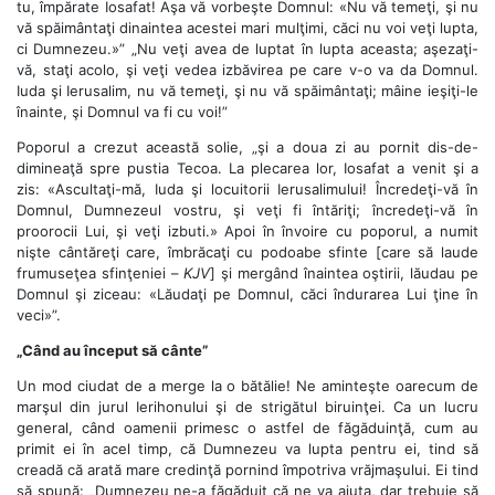
tu, împărate Iosafat! Aşa vă vorbeşte Domnul: «Nu vă temeţi, şi nu
vă spăimântaţi dinaintea acestei mari mulţimi, căci nu voi veţi lupta,
ci Dumnezeu.»” „Nu veţi avea de luptat în lupta aceasta; aşezaţi-
vă, staţi acolo, şi veţi vedea izbăvirea pe care v-o va da Domnul.
Iuda şi Ierusalim, nu vă temeţi, şi nu vă spăimântaţi; mâine ieşiţi-le
înainte, şi Domnul va fi cu voi!”
Poporul a crezut această solie, „şi a doua zi au pornit dis-de-
dimineaţă spre pustia Tecoa. La plecarea lor, Iosafat a venit şi a
zis: «Ascultaţi-mă, Iuda şi locuitorii Ierusalimului! Încredeţi-vă în
Domnul, Dumnezeul vostru, şi veţi fi întăriţi; încredeţi-vă în
proorocii Lui, şi veţi izbuti.» Apoi în învoire cu poporul, a numit
nişte cântăreţi care, îmbrăcaţi cu podoabe sfinte [care să laude
frumuseţea sfinţeniei –
KJV
] şi mergând înaintea oştirii, lăudau pe
Domnul şi ziceau: «Lăudaţi pe Domnul, căci îndurarea Lui ţine în
veci»”.
„Când au început să cânte”
Un mod ciudat de a merge la o bătălie! Ne aminteşte oarecum de
marşul din jurul Ierihonului şi de strigătul biruinţei. Ca un lucru
general, când oamenii primesc o astfel de făgăduinţă, cum au
primit ei în acel timp, că Dumnezeu va lupta pentru ei, tind să
creadă că arată mare credinţă pornind împotriva vrăjmaşului. Ei tind
să spună: „Dumnezeu ne-a făgăduit că ne va ajuta, dar trebuie să