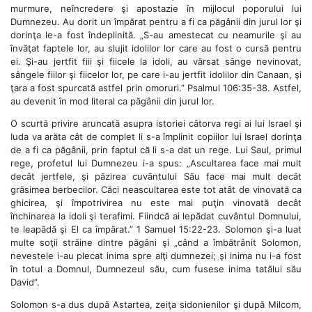
murmure, neîncredere şi apostazie în mijlocul poporului lui
Dumnezeu. Au dorit un împărat pentru a fi ca păgânii din jurul lor şi
dorinţa le-a fost îndeplinită. „S-au amestecat cu neamurile şi au
învăţat faptele lor, au slujit idolilor lor care au fost o cursă pentru
ei. Şi-au jertfit fiii şi fiicele la idoli, au vărsat sânge nevinovat,
sângele fiilor şi fiicelor lor, pe care i-au jertfit idolilor din Canaan, şi
ţara a fost spurcată astfel prin omoruri.” Psalmul 106:35-38. Astfel,
au devenit în mod literal ca păgânii din jurul lor.
O scurtă privire aruncată asupra istoriei câtorva regi ai lui Israel şi
Iuda va arăta cât de complet li s-a împlinit copiilor lui Israel dorinţa
de a fi ca păgânii, prin faptul că li s-a dat un rege. Lui Saul, primul
rege, profetul lui Dumnezeu i-a spus: „Ascultarea face mai mult
decât jertfele, şi păzirea cuvântului Său face mai mult decât
grăsimea berbecilor. Căci neascultarea este tot atât de vinovată ca
ghicirea, şi împotrivirea nu este mai puţin vinovată decât
închinarea la idoli şi terafimi. Fiindcă ai lepădat cuvântul Domnului,
te leapădă şi El ca împărat.” 1 Samuel 15:22-23. Solomon şi-a luat
multe soţii străine dintre păgâni şi „când a îmbătrânit Solomon,
nevestele i-au plecat inima spre alţi dumnezei; şi inima nu i-a fost
în totul a Domnul, Dumnezeul său, cum fusese inima tatălui său
David”.
Solomon s-a dus după Astartea, zeiţa sidonienilor şi după Milcom,