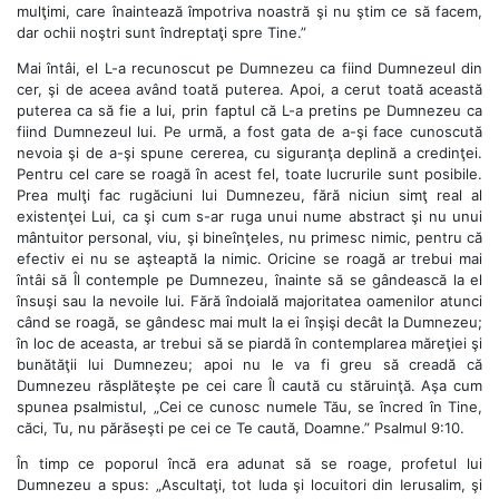
mulţimi, care înaintează împotriva noastră şi nu ştim ce să facem,
dar ochii noştri sunt îndreptaţi spre Tine.”
Mai întâi, el L-a recunoscut pe Dumnezeu ca fiind Dumnezeul din
cer, şi de aceea având toată puterea. Apoi, a cerut toată această
puterea ca să fie a lui, prin faptul că L-a pretins pe Dumnezeu ca
fiind Dumnezeul lui. Pe urmă, a fost gata de a-şi face cunoscută
nevoia şi de a-şi spune cererea, cu siguranţa deplină a credinţei.
Pentru cel care se roagă în acest fel, toate lucrurile sunt posibile.
Prea mulţi fac rugăciuni lui Dumnezeu, fără niciun simţ real al
existenţei Lui, ca şi cum s-ar ruga unui nume abstract şi nu unui
mântuitor personal, viu, şi bineînţeles, nu primesc nimic, pentru că
efectiv ei nu se aşteaptă la nimic. Oricine se roagă ar trebui mai
întâi să Îl contemple pe Dumnezeu, înainte să se gândească la el
însuşi sau la nevoile lui. Fără îndoială majoritatea oamenilor atunci
când se roagă, se gândesc mai mult la ei înşişi decât la Dumnezeu;
în loc de aceasta, ar trebui să se piardă în contemplarea măreţiei şi
bunătăţii lui Dumnezeu; apoi nu le va fi greu să creadă că
Dumnezeu răsplăteşte pe cei care Îl caută cu stăruinţă. Aşa cum
spunea psalmistul, „Cei ce cunosc numele Tău, se încred în Tine,
căci, Tu, nu părăseşti pe cei ce Te caută, Doamne.” Psalmul 9:10.
În timp ce poporul încă era adunat să se roage, profetul lui
Dumnezeu a spus: „Ascultaţi, tot Iuda şi locuitori din Ierusalim, şi