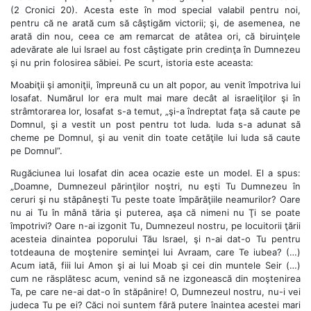
(2 Cronici 20). Acesta este în mod special valabil pentru noi,
pentru că ne arată cum să câştigăm victorii; şi, de asemenea, ne
arată din nou, ceea ce am remarcat de atâtea ori, că biruinţele
adevărate ale lui Israel au fost câştigate prin credinţa în Dumnezeu
şi nu prin folosirea săbiei. Pe scurt, istoria este aceasta:
Moabiţii şi amoniţii, împreună cu un alt popor, au venit împotriva lui
Iosafat. Numărul lor era mult mai mare decât al israeliţilor şi în
strâmtorarea lor, Iosafat s-a temut, „şi-a îndreptat faţa să caute pe
Domnul, şi a vestit un post pentru tot Iuda. Iuda s-a adunat să
cheme pe Domnul, şi au venit din toate cetăţile lui Iuda să caute
pe Domnul”.
Rugăciunea lui Iosafat din acea ocazie este un model. El a spus:
„Doamne, Dumnezeul părinţilor noştri, nu eşti Tu Dumnezeu în
ceruri şi nu stăpâneşti Tu peste toate împărăţiile neamurilor? Oare
nu ai Tu în mână tăria şi puterea, aşa că nimeni nu Ţi se poate
împotrivi? Oare n-ai izgonit Tu, Dumnezeul nostru, pe locuitorii ţării
acesteia dinaintea poporului Tău Israel, şi n-ai dat-o Tu pentru
totdeauna de moştenire seminţei lui Avraam, care Te iubea? (…)
Acum iată, fiii lui Amon şi ai lui Moab şi cei din muntele Seir (…)
cum ne răsplătesc acum, venind să ne izgonească din moştenirea
Ta, pe care ne-ai dat-o în stăpânire! O, Dumnezeul nostru, nu-i vei
judeca Tu pe ei? Căci noi suntem fără putere înaintea acestei mari