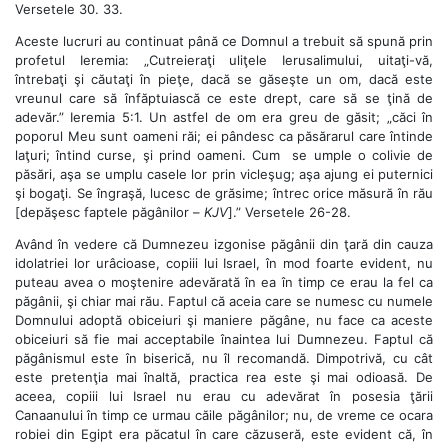
Versetele 30. 33.
Aceste lucruri au continuat până ce Domnul a trebuit să spună prin
profetul Ieremia: „Cutreieraţi uliţele Ierusalimului, uitaţi-vă,
întrebaţi şi căutaţi în pieţe, dacă se găseşte un om, dacă este
vreunul care să înfăptuiască ce este drept, care să se ţină de
adevăr.” Ieremia 5:1. Un astfel de om era greu de găsit; „căci în
poporul Meu sunt oameni răi; ei pândesc ca păsărarul care întinde
laţuri; întind curse, şi prind oameni. Cum
se umple o colivie de
păsări, aşa se umplu casele lor prin vicleşug; aşa ajung ei puternici
şi bogaţi. Se îngraşă, lucesc de grăsime; întrec orice măsură în rău
[depăşesc faptele păgânilor –
KJV
].” Versetele 26-28.
Având în vedere că Dumnezeu izgonise păgânii din ţară din cauza
idolatriei lor urâcioase, copiii lui Israel, în mod foarte evident, nu
puteau avea o moştenire adevărată în ea în timp ce erau la fel ca
păgânii, şi chiar mai rău. Faptul că aceia care se numesc cu numele
Domnului adoptă obiceiuri şi maniere păgâne, nu face ca aceste
obiceiuri să fie mai acceptabile înaintea lui Dumnezeu. Faptul că
păgânismul este în biserică, nu îl recomandă. Dimpotrivă, cu cât
este pretenţia mai înaltă, practica rea este şi mai odioasă. De
aceea, copiii lui Israel nu erau cu adevărat în posesia ţării
Canaanului în timp ce urmau căile păgânilor; nu, de vreme ce ocara
robiei din Egipt era păcatul în care căzuseră, este evident că, în