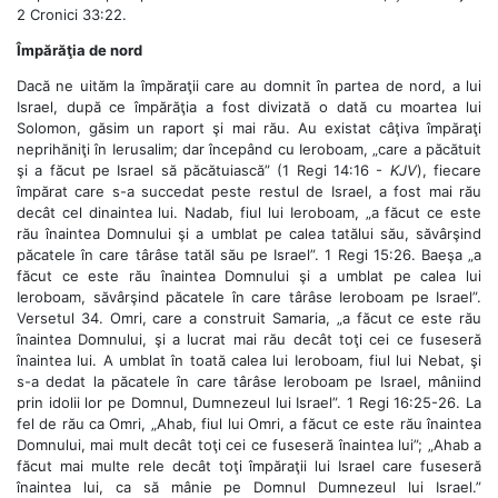
2 Cronici 33:22.
Împărăţia de nord
Dacă ne uităm la împăraţii care au domnit în partea de nord, a lui
Israel, după ce împărăţia a fost divizată o dată cu moartea lui
Solomon, găsim un raport şi mai rău. Au existat câţiva împăraţi
neprihăniţi în Ierusalim; dar începând cu Ieroboam, „care a păcătuit
şi a făcut pe Israel să păcătuiască” (1 Regi 14:16 -
KJV
), fiecare
împărat care s-a succedat peste restul de Israel, a fost mai rău
decât cel dinaintea lui. Nadab, fiul lui Ieroboam, „a făcut ce este
rău înaintea Domnului şi a umblat pe calea tatălui său, săvârşind
păcatele în care târâse tatăl său pe Israel”. 1 Regi 15:26. Baeşa „a
făcut ce este rău înaintea Domnului şi a umblat pe calea lui
Ieroboam, săvârşind păcatele în care târâse Ieroboam pe Israel”.
Versetul 34. Omri, care a construit Samaria, „a făcut ce este rău
înaintea Domnului, şi a lucrat mai rău decât toţi cei ce fuseseră
înaintea lui. A umblat în toată calea lui Ieroboam, fiul lui Nebat, şi
s-a dedat la păcatele în care târâse Ieroboam pe Israel, mâniind
prin idolii lor pe Domnul, Dumnezeul lui Israel”. 1 Regi 16:25-26. La
fel de rău ca Omri, „Ahab, fiul lui Omri, a făcut ce este rău înaintea
Domnului, mai mult decât toţi cei ce fuseseră înaintea lui”; „Ahab a
făcut mai multe rele decât toţi împăraţii lui Israel care fuseseră
înaintea lui, ca să mânie pe Domnul Dumnezeul lui Israel.”