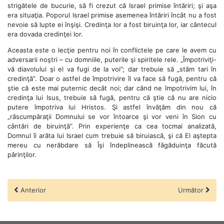
strigătele de bucurie, să fi crezut că Israel primise întăriri; şi aşa
era situaţia. Poporul Israel primise asemenea întăriri încât nu a fost
nevoie să lupte ei înşişi. Credinţa lor a fost biruinţa lor, iar cântecul
era dovada credinţei lor.
Aceasta este o lecţie pentru noi în conflictele pe care le avem cu
adversarii noştri – cu domniile, puterile şi spiritele rele. „Împotriviţi-
vă diavolului şi el va fugi de la voi”; dar trebuie să „stăm tari în
credinţă”. Doar o astfel de împotrivire îl va face să fugă, pentru că
ştie că este mai puternic decât noi; dar când ne împotrivim lui, în
credinţa lui Isus, trebuie să fugă, pentru că ştie că nu are nicio
putere împotriva lui Hristos. Şi astfel învăţăm din nou că
„răscumpăraţii Domnului se vor întoarce şi vor veni în Sion cu
cântări de biruinţă”. Prin experienţe ca cea tocmai analizată,
Domnul îi arăta lui Israel cum trebuie să biruiască, şi că El aştepta
mereu cu nerăbdare să Îşi îndeplinească făgăduinţa făcută
părinţilor.
Anterior
Următor