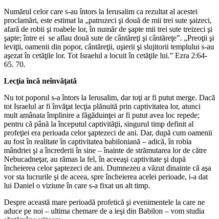
Numărul celor care s-au întors la Ierusalim ca rezultat al acestei
proclamări, este estimat la „patruzeci şi două de mii trei sute şaizeci,
afară de robii şi roabele lor, în număr de şapte mii trei sute treizeci şi
şapte; între ei
se aflau două sute de cântăreţi şi cântăreţe”. „Preoţii şi
leviţii, oamenii din popor, cântăreţii, uşierii şi slujitorii templului s-au
aşezat în cetăţile lor. Tot Israelul a locuit în cetăţile lui.” Ezra 2:64-
65. 70.
Lecţia încă neînvăţată
Nu tot poporul s-a întors la Ierusalim, dar toţi ar fi putut merge. Dacă
tot Israelul ar fi învăţat lecţia plănuită prin captivitatea lor, atunci
mult amânata împlinire a făgăduinţei ar fi putut avea loc repede;
pentru că până la începutul captivităţii, singurul timp definit al
profeţiei era perioada celor şaptezeci de ani. Dar, după cum oamenii
au fost în realitate în captivitatea babiloniană – adică, în robia
mândriei şi a încrederii în sine – înainte de strămutarea lor de către
Nebucadneţar, au rămas la fel, în aceeaşi captivitate şi după
încheierea celor şaptezeci de ani. Dumnezeu a văzut dinainte că aşa
vor sta lucrurile şi de aceea, spre încheierea acelei perioade, i-a dat
lui Daniel o viziune în care s-a fixat un alt timp.
Despre această mare perioadă profetică şi evenimentele la care ne
aduce pe noi – ultima chemare de a ieşi din Babilon – vom studia