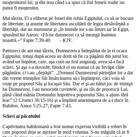
moştenitorul lui, şi din nou când i-a spus că fiul femeii roabe nu
putea fi moştenitor.
Mai târziu, El a eliberat pe Israel din robia Egiptului, ca să se bucure
de libertate, şi anume de libertatea ascultării de legea desăvârşită a
libertăţii, dar au murmurat şi „în inimile lor s-au întors iar în Egipt,
spunând lui Aaron: «Fă-ne dumnezei ca să meargă înaintea
noastră.»” Fapte 7:39-40
-
KJV
.
Patruzeci de ani mai târziu, Dumnezeu a îndepărtat de la ei ocara
Egiptului, totuşi după aceea au dorit să fie ca păgânii din jurul lor,
având un împărat, care, aşa cum au fost asiguraţi, avea să-i facă
sclavi. Şi aşa s-a dovedit; fiindcă ei nu numai că au învăţat căile
păgânilor, ci i-au „depăşit”. „Domnul Dumnezeul părinţilor lor a dat
din vreme trimişilor Săi însărcinarea să-i înştiinţeze, căci voia să
cruţe pe poporul Său şi locaşul Său. Dar ei şi-au bătut joc de trimişii
lui Dumnezeu, I-au nesocotit cuvintele, şi au râs de proorocii Lui,
până când mânia Domnului împotriva poporului Său, a ajuns fără
leac” (2 Cronici 36:15-16) şi a împlinit ameninţarea de a-i duce în
Babilon. Amos 5:25-27; Fapte 7:43.
Sclavi ai păcatului
Captivitatea babiloniană a fost numai expresia vizibilă a robiei în
care poporul deja se aşezase în mod voluntar. S-au măgulit că ar fi