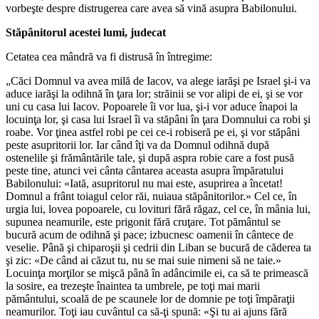
vorbeşte despre distrugerea care avea să vină asupra Babilonului.
Stăpânitorul acestei lumi, judecat
Cetatea cea mândră va fi distrusă în întregime:
„Căci Domnul va avea milă de Iacov, va alege iarăşi pe Israel şi-i va
aduce iarăşi la odihnă în ţara lor; străinii se vor alipi de ei, şi se vor
uni cu casa lui Iacov. Popoarele îi vor lua, şi-i vor aduce înapoi la
locuinţa lor, şi casa lui Israel îi va stăpâni în ţara Domnului ca robi şi
roabe. Vor ţinea astfel robi pe cei ce-i robiseră pe ei, şi vor stăpâni
peste asupritorii lor. Iar când îţi va da Domnul odihnă după
ostenelile şi frământările tale, şi după aspra robie care a fost pusă
peste tine, atunci vei cânta cântarea aceasta asupra împăratului
Babilonului: «Iată, asupritorul nu mai este, asuprirea a încetat!
Domnul a frânt toiagul celor răi, nuiaua stăpânitorilor.» Cel ce, în
urgia lui, lovea popoarele, cu lovituri fără răgaz, cel ce, în mânia lui,
supunea neamurile, este prigonit fără cruţare. Tot pământul se
bucură acum de odihnă şi pace; izbucnesc oamenii în cântece de
veselie. Până şi chiparoşii şi cedrii din Liban se bucură de căderea ta
şi zic: «De când ai căzut tu, nu se mai suie nimeni să ne taie.»
Locuinţa morţilor se mişcă până în adâncimile ei, ca să te primească
la sosire, ea trezeşte înaintea ta umbrele, pe toţi mai marii
pământului, scoală de pe scaunele lor de domnie pe toţi împăraţii
neamurilor. Toţi iau cuvântul ca să-ţi spună: «Şi tu ai ajuns fără