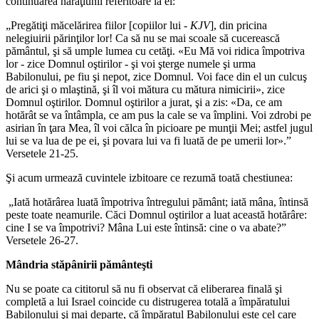
continuarea naraţiunii referitoare la el:
„Pregătiţi măcelărirea fiilor [copiilor lui -
KJV
], din pricina
nelegiuirii părinţilor lor! Ca să nu se mai scoale să cucerească
pământul, şi să umple lumea cu cetăţi. «Eu Mă voi ridica împotriva
lor - zice Domnul oştirilor - şi voi şterge numele şi urma
Babilonului, pe fiu şi nepot, zice Domnul. Voi face din el un culcuş
de arici şi o mlaştină, şi îl voi mătura cu mătura nimicirii», zice
Domnul oştirilor. Domnul oştirilor a jurat, şi a zis: «Da, ce am
hotărât se va întâmpla, ce am pus la cale se va împlini. Voi zdrobi pe
asirian în ţara Mea, îl voi călca în picioare pe munţii Mei; astfel jugul
lui se va lua de pe ei, şi povara lui va fi luată de pe umerii lor».”
Versetele 21-25.
Şi acum urmează cuvintele izbitoare ce rezumă toată chestiunea:
„Iată hotărârea luată împotriva întregului pământ; iată mâna, întinsă
peste toate neamurile. Căci Domnul oştirilor a luat această hotărâre:
cine I se va împotrivi? Mâna Lui este întinsă: cine o va abate?”
Versetele 26-27.
Mândria stăpânirii pământeşti
Nu se poate ca cititorul să nu fi observat că eliberarea finală şi
completă a lui Israel coincide cu distrugerea totală a împăratului
Babilonului şi mai departe, că împăratul Babilonului este cel care