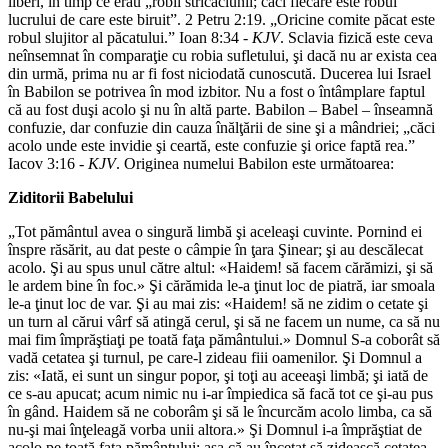
liberi, în timp ce erau „robii stricăciunii; căci fiecare este robul
lucrului de care este biruit”. 2 Petru 2:19. „Oricine comite păcat este
robul slujitor al păcatului.” Ioan 8:34 -
KJV
. Sclavia fizică este ceva
neînsemnat în comparaţie cu robia sufletului, şi dacă nu ar exista cea
din urmă, prima nu ar fi fost niciodată cunoscută. Ducerea lui Israel
în Babilon se potrivea în mod izbitor. Nu a fost o întâmplare faptul
că au fost duşi acolo şi nu în altă parte. Babilon – Babel – înseamnă
confuzie, dar confuzie din cauza înălţării de sine şi a mândriei; „căci
acolo unde este invidie şi ceartă, este confuzie şi orice faptă rea.”
Iacov 3:16 -
KJV
. Originea numelui Babilon este următoarea:
Ziditorii Babelului
„Tot pământul avea o singură limbă şi aceleaşi cuvinte. Pornind ei
înspre răsărit, au dat peste o câmpie în ţara Şinear; şi au descălecat
acolo. Şi au spus unul către altul: «Haidem! să facem cărămizi, şi să
le ardem bine în foc.» Şi cărămida le-a ţinut loc de piatră, iar smoala
le-a ţinut loc de var. Şi au mai zis: «Haidem! să ne zidim o cetate şi
un turn al cărui vârf să atingă cerul, şi să ne facem un nume, ca să nu
mai fim împrăştiaţi pe toată faţa pământului.» Domnul S-a coborât să
vadă cetatea şi turnul, pe care-l zideau fiii oamenilor. Şi Domnul a
zis: «Iată, ei sunt un singur popor, şi toţi au aceeaşi limbă; şi iată de
ce s-au apucat; acum nimic nu i-ar împiedica să facă tot ce şi-au pus
în gând. Haidem să ne coborâm şi să le încurcăm acolo limba, ca să
nu-şi mai înţeleagă vorba unii altora.» Şi Domnul i-a împrăştiat de
acolo pe toată faţa pământului; aşa că au încetat să zidească cetatea.