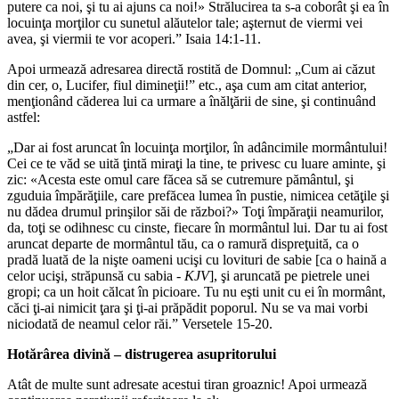
putere ca noi, şi tu ai ajuns ca noi!» Strălucirea ta s-a coborât şi ea în
locuinţa morţilor cu sunetul alăutelor tale; aşternut de viermi vei
avea, şi viermii te vor acoperi.” Isaia 14:1-11.
Apoi urmează adresarea directă rostită de Domnul: „Cum ai căzut
din cer, o, Lucifer, fiul dimineţii!” etc., aşa cum am citat anterior,
menţionând căderea lui ca urmare a înălţării de sine, şi continuând
astfel:
„Dar ai fost aruncat în locuinţa morţilor, în adâncimile mormântului!
Cei ce te văd se uită ţintă miraţi la tine, te privesc cu luare aminte, şi
zic: «Acesta este omul care făcea să se cutremure pământul, şi
zguduia împărăţiile, care prefăcea lumea în pustie, nimicea cetăţile şi
nu dădea drumul prinşilor săi de război?» Toţi împăraţii neamurilor,
da, toţi se odihnesc cu cinste, fiecare în mormântul lui. Dar tu ai fost
aruncat departe de mormântul tău, ca o ramură dispreţuită, ca o
pradă luată de la nişte oameni ucişi cu lovituri de sabie [ca o haină a
celor ucişi, străpunsă cu sabia -
KJV
], şi aruncată pe pietrele unei
gropi; ca un hoit călcat în picioare. Tu nu eşti unit cu ei în mormânt,
căci ţi-ai nimicit ţara şi ţi-ai prăpădit poporul. Nu se va mai vorbi
niciodată de neamul celor răi.” Versetele 15-20.
Hotărârea divină – distrugerea asupritorului
Atât de multe sunt adresate acestui tiran groaznic! Apoi urmează