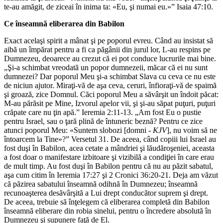
te-au amăgit, de ziceai în inima ta: «Eu, şi numai eu.»” Isaia 47:10.
Ce înseamnă eliberarea din Babilon
Exact acelaşi spirit a mânat şi pe poporul evreu. Când au insistat să
aibă un împărat pentru a fi ca păgânii din jurul lor, L-au respins pe
Dumnezeu, deoarece au crezut că ei pot conduce lucrurile mai bine.
„Şi-a schimbat vreodată un popor dumnezeii, măcar că ei nu sunt
dumnezei? Dar poporul Meu şi-a schimbat Slava cu ceva ce nu este
de niciun ajutor. Miraţi-vă de aşa ceva, ceruri, înfioraţi-vă de spaimă
şi groază, zice Domnul. Căci poporul Meu a săvârşit un îndoit păcat:
M-au părăsit pe Mine, Izvorul apelor vii, şi şi-au săpat puţuri, puţuri
crăpate care nu ţin apă.” Ieremia 2:11-13. „Am fost Eu o pustie
pentru Israel, sau o ţară plină de întuneric beznă? Pentru ce zice
atunci poporul Meu: «Suntem slobozi [domni -
KJV
], nu voim să ne
întoarcem la Tine»?” Versetul 31. De aceea, când copiii lui Israel au
fost duşi în Babilon, acea cetate a mândriei şi lăudăroşeniei, aceasta
a fost doar o manifestare izbitoare şi vizibilă a condiţiei în care erau
de mult timp. Au fost duşi în Babilon pentru că nu au păzit sabatul,
aşa cum citim în Ieremia 17:27 şi 2 Cronici 36:20-21. Deja am văzut
că păzirea sabatului înseamnă odihnă în Dumnezeu; înseamnă
recunoaşterea desăvârşită a Lui drept conducător suprem şi drept.
De aceea, trebuie să înţelegem că eliberarea completă din Babilon
înseamnă eliberare din robia sinelui, pentru o încredere absolută în
Dumnezeu şi supunere faţă de El.