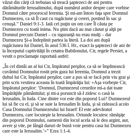
văzut din cărţi că trebuiau să treacă şaptezeci de ani pentru
dărâmăturile Ierusalimului, după numărul anilor despre care vorbise
Domnul către proorocul Ieremia. Şi mi-am întors faţa spre Domnul
Dumnezeu, ca să Îl caut cu rugăciune şi cereri, postind în sac şi
cenuşă.” Daniel 9:1-3. Iată cel puţin un om care Îl căuta pe
Dumnezeu cu toată inima. Nu ştim dacă au mai căutat şi alţii pe
Domnul precum Daniel – cu siguranţă nu erau mulţi – dar
Dumnezeu Şi-a îndeplinit partea la literă. La doi ani după
rugăciunea lui Daniel, în anul 536 î. Hr., exact la şaptezeci de ani de
la începutul captivităţii în cetatea Babilonului, Cir, regele Persiei, a
vestit o proclamaţie raportată astfel:
„În cel dintâi an al lui Cir, împăratul perşilor, ca să se împlinească
cuvântul Domnului rostit prin gura lui Ieremia, Domnul a trezit
duhul lui Cir, împăratul perşilor, care a pus să se facă prin viu grai şi
prin scris vestirea aceasta în toată împărăţia lui: «Aşa vorbeşte Cir,
împăratul perşilor: ‘Domnul, Dumnezeul cerurilor mi-a dat toate
împărăţiile pământului; şi mi-a poruncit să-I zidesc o casă la
Ierusalim, în Iuda. Cine dintre voi este din poporul Lui? Dumnezeul
lui să fie cu el, şi să se suie la Ierusalim în Iuda, şi să zidească acolo
Casa Domnului Dumnezeului lui Israel! El este adevăratul
Dumnezeu, care locuieşte la Ierusalim. Oriunde locuiesc rămăşiţe
din poporul Domnului, oamenii din locul acela să le dea argint, aur,
avere şi vite, pe lângă daruri de bună voie pentru casa lui Dumnezeu
care este la Ierusalim.’»” Ezra 1:1-4.