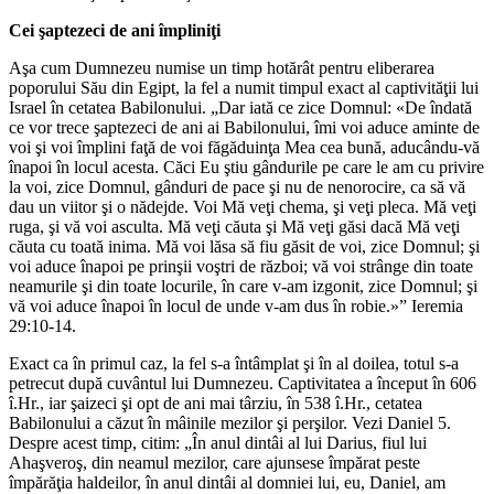
Cei şaptezeci de ani împliniţi
Aşa cum Dumnezeu numise un timp hotărât pentru eliberarea
poporului Său din Egipt, la fel a numit timpul exact al captivităţii lui
Israel în cetatea Babilonului. „Dar iată ce zice Domnul: «De îndată
ce vor trece şaptezeci de ani ai Babilonului, îmi voi aduce aminte de
voi şi voi împlini faţă de voi făgăduinţa Mea cea bună, aducându-vă
înapoi în locul acesta. Căci Eu ştiu gândurile pe care le am cu privire
la voi, zice Domnul, gânduri de pace şi nu de nenorocire, ca să vă
dau un viitor şi o nădejde. Voi Mă veţi chema, şi veţi pleca. Mă veţi
ruga, şi vă voi asculta. Mă veţi căuta şi Mă veţi găsi dacă Mă veţi
căuta cu toată inima. Mă voi lăsa să fiu găsit de voi, zice Domnul; şi
voi aduce înapoi pe prinşii voştri de război; vă voi strânge din toate
neamurile şi din toate locurile, în care v-am izgonit, zice Domnul; şi
vă voi aduce înapoi în locul de unde v-am dus în robie.»” Ieremia
29:10-14.
Exact ca în primul caz, la fel s-a întâmplat şi în al doilea, totul s-a
petrecut după cuvântul lui Dumnezeu. Captivitatea a început în 606
î.Hr., iar şaizeci şi opt de ani mai târziu, în 538 î.Hr., cetatea
Babilonului a căzut în mâinile mezilor şi perşilor. Vezi Daniel 5.
Despre acest timp, citim: „În anul dintâi al lui Darius, fiul lui
Ahaşveroş, din neamul mezilor, care ajunsese împărat peste
împărăţia haldeilor, în anul dintâi al domniei lui, eu, Daniel, am