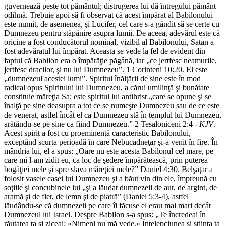
guvernează peste tot pământul; distrugerea lui dă întregului pământ
odihnă. Trebuie apoi să fi observat că acest împărat al Babilonului
este numit, de asemenea, şi Lucifer, cel care s-a gândit să se certe cu
Dumnezeu pentru stăpânire asupra lumii. De aceea, adevărul este că
oricine a fost conducătorul nominal, vizibil al Babilonului, Satan a
fost adevăratul lui împărat. Aceasta se vede la fel de evident din
faptul că Babilon era o împărăţie păgână, iar „ce jertfesc neamurile,
jertfesc dracilor, şi nu lui Dumnezeu”. 1 Corinteni 10:20. El este
„dumnezeul acestei lumi”. Spiritul înălţării de sine este în mod
radical opus Spiritului lui Dumnezeu, a cărui umilinţă şi bunătate
constituie măreţia Sa; este spiritul lui antihrist „care se opune şi se
înalţă pe sine deasupra a tot ce se numeşte Dumnezeu sau de ce este
de venerat, astfel încât el ca Dumnezeu stă în templul lui Dumnezeu,
arătându-se pe sine ca fiind Dumnezeu.” 2 Tesaloniceni 2:4 -
KJV
.
Acest spirit a fost cu proeminenţă caracteristic Babilonului,
exceptând scurta perioadă în care Nebucadneţar şi-a venit în fire. În
mândria lui, el a spus: „Oare nu este acesta Babilonul cel mare, pe
care mi l-am zidit eu, ca loc de şedere împărătească, prin puterea
bogăţiei mele şi spre slava măreţiei mele?” Daniel 4:30. Belşaţar a
folosit vasele casei lui Dumnezeu şi a băut vin din ele, împreună cu
soţiile şi concubinele lui „şi a lăudat dumnezeii de aur, de argint, de
aramă şi de fier, de lemn şi de piatră” (Daniel 5:3-4), astfel
lăudându-se că dumnezeii pe care îi făcuse el erau mai mari decât
Dumnezeul lui Israel. Despre Babilon s-a spus: „Te încredeai în
răutatea ta şi ziceai: «Nimeni nu mă vede.» Înţelepciunea şi ştiinţa ta