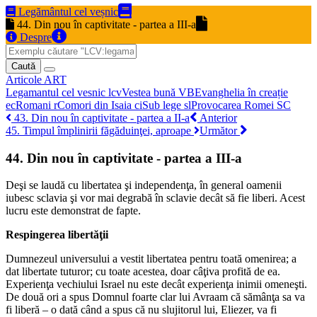
Legământul cel veșnic
44. Din nou în captivitate - partea a III-a
Despre
Caută
Articole
ART
Legamantul cel vesnic
lcv
Vestea bună
VB
Evanghelia în creație
ec
Romani
r
Comori din Isaia
ci
Sub lege
sl
Provocarea Romei
SC
43. Din nou în captivitate - partea a II-a
Anterior
45. Timpul împlinirii făgăduinţei, aproape
Următor
44. Din nou în captivitate - partea a III-a
Deşi se laudă cu libertatea şi independenţa, în general oamenii
iubesc sclavia şi vor mai degrabă în sclavie decât să fie liberi. Acest
lucru este demonstrat de fapte.
Respingerea libertăţii
Dumnezeul universului a vestit libertatea pentru toată omenirea; a
dat libertate tuturor; cu toate acestea, doar câţiva profită de ea.
Experienţa vechiului Israel nu este decât experienţa inimii omeneşti.
De două ori a spus Domnul foarte clar lui Avraam că sămânţa sa va
fi liberă – o dată când a spus că nu slujitorul lui, Eliezer, va fi