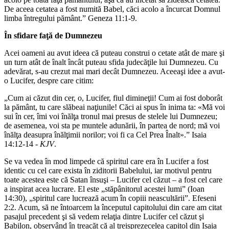
De aceea cetatea a fost numită Babel, căci acolo a încurcat Domnul
limba întregului pământ.” Geneza 11:1-9.
În sfidare faţă de Dumnezeu
Acei oameni au avut ideea că puteau construi o cetate atât de mare şi
un turn atât de înalt încât puteau sfida judecăţile lui Dumnezeu. Cu
adevărat, s-au crezut mai mari decât Dumnezeu. Aceeaşi idee a avut-
o Lucifer, despre care citim:
„Cum ai căzut din cer, o, Lucifer, fiul dimineţii! Cum ai fost doborât
la pământ, tu care slăbeai naţiunile! Căci ai spus în inima ta: «Mă voi
sui în cer, îmi voi înălţa tronul mai presus de stelele lui Dumnezeu;
de asemenea, voi sta pe muntele adunării, în partea de nord; mă voi
înălţa deasupra înălţimii norilor; voi fi ca Cel Prea Înalt».” Isaia
14:12-14 -
KJV
.
Se va vedea în mod limpede că spiritul care era în Lucifer a fost
identic cu cel care exista în ziditorii Babelului, iar motivul pentru
toate acestea este că Satan însuşi – Lucifer cel căzut – a fost cel care
a inspirat acea lucrare. El este „stăpânitorul acestei lumi” (Ioan
14:30), „spiritul care lucrează acum în copiii neascultării”. Efeseni
2:2. Acum, să ne întoarcem la începutul capitolului din care am citat
pasajul precedent şi să vedem relaţia dintre Lucifer cel căzut şi
Babilon, observând în treacăt că al treisprezecelea capitol din Isaia