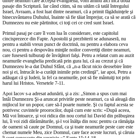
dintre neamuri care acceptă evanghelia, vom aminti aici încă două
pasaje din Scriptură. Iar când citim, să nu uităm că tatăl întregului
Israel, Avraam, a fost luat dintre neamuri, că a primit făgăduinţele şi
binecuvântarea Duhului, înainte să fie tăiat împrejur, ca să se arată că
Dumnezeu nu este părtinitor, ci toţi cei ce cred sunt Israel.
Primul pasaj pe care îl vom lua în considerare, este capitolul
cincisprezece din Fapte. Apostolii şi prezbiterii se adunaseră, nu
pentru a stabili vreun punct de doctrină, nu pentru a elabora ceva
nou, ci pentru a despovăra minţile noilor convertiţi dintre neamuri,
care fuseseră tulburaţi de învăţători falşi. Petru a relatat cum au auzit
neamurile evanghelia predicată prin gura lui, că au crezut şi că
Dumnezeu le-a dat Duhul Sfânt, că „n-a făcut nicio deosebire între
noi şi ei, întrucât le-a curăţit inimile prin credinţă”, iar apoi, Petru a
adăugat că şi Iudeii, la fel ca neamurile, pot să fie mântuiţi tot prin
harul lui Hristos. Versetele 7-11.
Apoi Iacov s-a adresat adunării, şi a zis: „Simon a spus cum mai
întâi Dumnezeu Şi-a aruncat privirile peste neamuri, ca să aleagă din
mijlocul lor un popor, care să-I poarte numele. Şi cu faptul acesta se
potrivesc cuvintele proorocilor, după cum este scris: «După aceea,
Mă voi întoarce, şi voi ridica din nou cortul lui David din prăbuşirea
lui, îi voi zidi dărâmăturile, şi-l voi înălţa din nou: pentru ca rămăşiţa
de oameni să caute pe Domnul, ca şi toate neamurile peste care este
chemat numele Meu, zice Domnul, care face aceste lucruri, şi căruia
îi sunt cunoscute din veşnicie.»” Fapte 15:14-18.