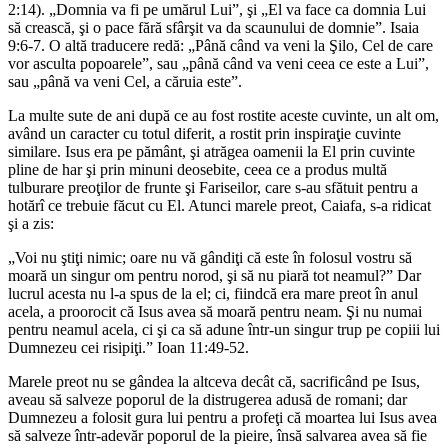
2:14). „Domnia va fi pe umărul Lui”, şi „El va face ca domnia Lui
să crească, şi o pace fără sfârşit va da scaunului de domnie”. Isaia
9:6-7. O altă traducere redă: „Până când va veni la Şilo, Cel de care
vor asculta popoarele”, sau „până când va veni ceea ce este a Lui”,
sau „până va veni Cel, a căruia este”.
La multe sute de ani după ce au fost rostite aceste cuvinte, un alt om,
având un caracter cu totul diferit, a rostit prin inspiraţie cuvinte
similare. Isus era pe pământ, şi atrăgea oamenii la El prin cuvinte
pline de har şi prin minuni deosebite, ceea ce a produs multă
tulburare preoţilor de frunte şi Fariseilor, care s-au sfătuit pentru a
hotărî ce trebuie făcut cu El. Atunci marele preot, Caiafa, s-a ridicat
şi a zis:
„Voi nu ştiţi nimic; oare nu vă gândiţi că este în folosul vostru să
moară un singur om pentru norod, şi să nu piară tot neamul?” Dar
lucrul acesta nu l-a spus de la el; ci, fiindcă era mare preot în anul
acela, a proorocit că Isus avea să moară pentru neam. Şi nu numai
pentru neamul acela, ci şi ca să adune într-un singur trup pe copiii lui
Dumnezeu cei risipiţi.” Ioan 11:49-52.
Marele preot nu se gândea la altceva decât că, sacrificând pe Isus,
aveau să salveze poporul de la distrugerea adusă de romani; dar
Dumnezeu a folosit gura lui pentru a profeţi că moartea lui Isus avea
să salveze într-adevăr poporul de la pieire, însă salvarea avea să fie