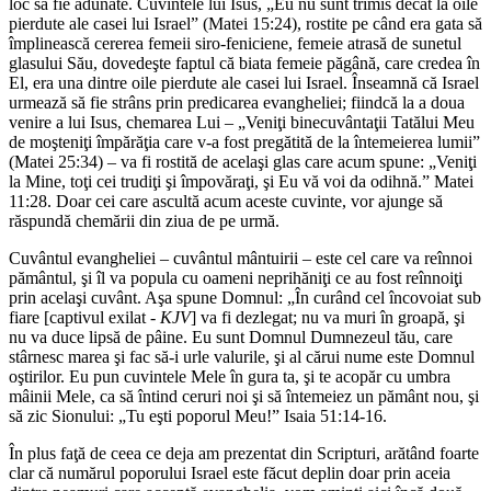
loc să fie adunate. Cuvintele lui Isus, „Eu nu sunt trimis decât la oile
pierdute ale casei lui Israel” (Matei 15:24), rostite pe când era gata să
împlinească cererea femeii siro-feniciene, femeie atrasă de sunetul
glasului Său, dovedeşte faptul că biata femeie păgână, care credea în
El, era una dintre oile pierdute ale casei lui Israel. Înseamnă că Israel
urmează să fie strâns prin predicarea evangheliei; fiindcă la a doua
venire a lui Isus, chemarea Lui – „Veniţi binecuvântaţii Tatălui Meu
de moşteniţi împărăţia care v-a fost pregătită de la întemeierea lumii”
(Matei 25:34) – va fi rostită de acelaşi glas care acum spune: „Veniţi
la Mine, toţi cei trudiţi şi împovăraţi, şi Eu vă voi da odihnă.” Matei
11:28. Doar cei care ascultă acum aceste cuvinte, vor ajunge să
răspundă chemării din ziua de pe urmă.
Cuvântul evangheliei – cuvântul mântuirii – este cel care va reînnoi
pământul, şi îl va popula cu oameni neprihăniţi ce au fost reînnoiţi
prin acelaşi cuvânt. Aşa spune Domnul: „În curând cel încovoiat sub
fiare [captivul exilat -
KJV
] va fi dezlegat; nu va muri în groapă, şi
nu va duce lipsă de pâine. Eu sunt Domnul Dumnezeul tău, care
stârnesc marea şi fac să-i urle valurile, şi al cărui nume este Domnul
oştirilor. Eu pun cuvintele Mele în gura ta, şi te acopăr cu umbra
mâinii Mele, ca să întind ceruri noi şi să întemeiez un pământ nou, şi
să zic Sionului: „Tu eşti poporul Meu!” Isaia 51:14-16.
În plus faţă de ceea ce deja am prezentat din Scripturi, arătând foarte
clar că numărul poporului Israel este făcut deplin doar prin aceia