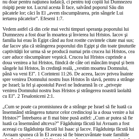
nu doar pentru naţiunea iudaică, ci pentru toţi copiii lui Dumnezeu
risipiţi peste tot. Lucrul acesta Îl face, salvând poporul Său din
păcatele lor; căci în El „avem răscumpărarea, prin sângele Lui
iertarea păcatelor”. Efeseni 1:7.
Vedem astfel că din cele mai vechi timpuri speranţa poporului lui
Dumnezeu a fost doar în moartea şi învierea lui Hristos. Iacov şi
familia lui erau în Egipt când au fost rostite cuvintele citate mai sus;
dar Iacov ştia că strângerea poporului din Egipt şi din toate ţinuturile
captivităţii lor urma să se producă numai prin crucea lui Hristos, cea
care aduce răscumpărare veşnică. Crucea lui Hristos cuprinde a
doua venirea a lui Hristos, fiindcă de câte ori mâncăm trupul şi bem
sângele lui Hristos, în credinţă reală, „vestim moartea Domnului,
până va veni El”. 1 Corinteni 11:26. De aceea, Iacov privea înainte
spre venirea Domnului nostru Isus Hristos în slavă, pentru a strânge
pe Israel; la fel şi apostolul Pavel ne îndeamnă în ce „priveşte
venirea Domnului nostru Isus Hristos şi strângerea noastră laolaltă
cu El”. 2 Tesaloniceni 2:1.
„Cum se poate ca promisiunea de a strânge pe Israel să fie luată ca
însemnând strângerea tuturor celor credincioşi la a doua venire a lui
Hristos?” Întrebarea ar fi mai bine pusă astfel: „Cum ar putea să fie
luată ca însemnând altceva?” Făgăduinţa făcută lui Avraam a fost
aceeaşi cu făgăduinţa făcută lui Isaac şi Iacov. Făgăduinţa făcută lui
Avraam spunea că în El aveau să fie binecuvântate toate familiile