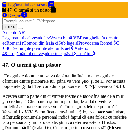
Legământul cel veșnic
47. O turmă şi un păstor
Despre
Caută
Articole
ART
Legamantul cel vesnic
lcv
Vestea bună
VB
Evanghelia în creație
ec
Romani
r
Comori din Isaia
ci
Sub lege
sl
Provocarea Romei
SC
46. Seminţiile pierdute ale lui Israel
Anterior
48. Legământul cel veşnic este isprăvit
Următor
47. O turmă şi un păstor
„Toiagul de domnie nu se va depărta din Iuda, nici toiagul de
cârmuire dintre picioarele lui, până va veni Şilo, şi de El vor asculta
popoarele [Şi la El se vor aduna popoarele –
KJV
].” Geneza 49:10.
Acestea sunt o parte din cuvintele rostite de Iacov înainte de a muri
„în credinţă”. Chemându-şi fiii în jurul lui, le-a dat o vedere
profetică asupra celor ce se vor întâmpla „în zilele de pe urmă”.
Versetul 1 -
KJV
. Semnificaţia cuvântului Şilo, este pace sau linişte,
şi întrucât pronumele personal indică faptul că este folosit cu referire
la o persoană, şi nu la o cetate, ştim că referirea este la Hristos,
„Domnul păcii” (Isaia 9:6), Cel care „este pacea noastră” (Efeseni