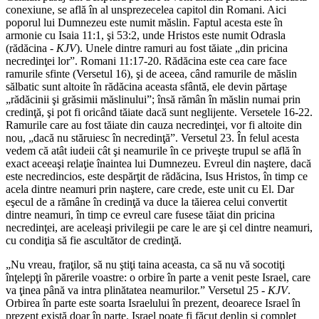
conexiune, se află în al unsprezecelea capitol din Romani. Aici
poporul lui Dumnezeu este numit măslin. Faptul acesta este în
armonie cu Isaia 11:1, şi 53:2, unde Hristos este numit Odrasla
(rădăcina -
KJV
). Unele dintre ramuri au fost tăiate „din pricina
necredinţei lor”. Romani 11:17-20. Rădăcina este cea care face
ramurile sfinte (Versetul 16), şi de aceea, când ramurile de măslin
sălbatic sunt altoite în rădăcina aceasta sfântă, ele devin părtaşe
„rădăcinii şi grăsimii măslinului”; însă rămân în măslin numai prin
credinţă, şi pot fi oricând tăiate dacă sunt neglijente. Versetele 16-22.
Ramurile care au fost tăiate din cauza necredinţei, vor fi altoite din
nou, „dacă nu stăruiesc în necredinţă”. Versetul 23. În felul acesta
vedem că atât iudeii cât şi neamurile în ce priveşte trupul se află în
exact aceeaşi relaţie înaintea lui Dumnezeu. Evreul din naştere, dacă
este necredincios, este despărţit de rădăcina, Isus Hristos, în timp ce
acela dintre neamuri prin naştere, care crede, este unit cu El. Dar
eşecul de a rămâne în credinţă va duce la tăierea celui convertit
dintre neamuri, în timp ce evreul care fusese tăiat din pricina
necredinţei, are aceleaşi privilegii pe care le are şi cel dintre neamuri,
cu condiţia să fie ascultător de credinţă.
„Nu vreau, fraţilor, să nu ştiţi taina aceasta, ca să nu vă socotiţi
înţelepţi în părerile voastre: o orbire în parte a venit peste Israel, care
va ţinea până va intra plinătatea neamurilor.” Versetul 25 -
KJV
.
Orbirea în parte este soarta Israelului în prezent, deoarece Israel în
prezent există doar în parte. Israel poate fi făcut deplin şi complet