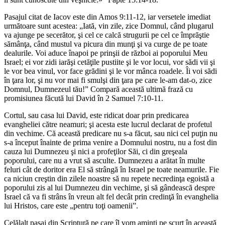
Pasajul citat de Iacov este din Amos 9:11-12, iar versetele imediat
următoare sunt acestea: „Iată, vin zile, zice Domnul, când plugarul
va ajunge pe secerător, şi cel ce calcă strugurii pe cel ce împrăştie
sămânţa, când mustul va picura din munţi şi va curge de pe toate
dealurile. Voi aduce înapoi pe prinşii de război ai poporului Meu
Israel; ei vor zidi iarăşi cetăţile pustiite şi le vor locui, vor sădi vii şi
le vor bea vinul, vor face grădini şi le vor mânca roadele. Îi voi sădi
în ţara lor, şi nu vor mai fi smulşi din ţara pe care le-am dat-o, zice
Domnul, Dumnezeul tău!” Compară această ultimă frază cu
promisiunea făcută lui David în 2 Samuel 7:10-11.
Cortul, sau casa lui David, este ridicat doar prin predicarea
evangheliei către neamuri; şi acesta este lucrul declarat de profetul
din vechime. Că această predicare nu s-a făcut, sau nici cel puţin nu
s-a început înainte de prima venire a Domnului nostru, nu a fost din
cauza lui Dumnezeu şi nici a profeţilor Săi, ci din greşeala
poporului, care nu a vrut să asculte. Dumnezeu a arătat în multe
feluri cât de doritor era El să strângă în Israel pe toate neamurile. Fie
ca niciun creştin din zilele noastre să nu repete necredinţa egoistă a
poporului zis al lui Dumnezeu din vechime, şi să gândească despre
Israel că va fi strâns în vreun alt fel decât prin credinţă în evanghelia
lui Hristos, care este „pentru toţi oamenii”.
Celălalt pasaj din Scriptură pe care îl vom aminti pe scurt în această