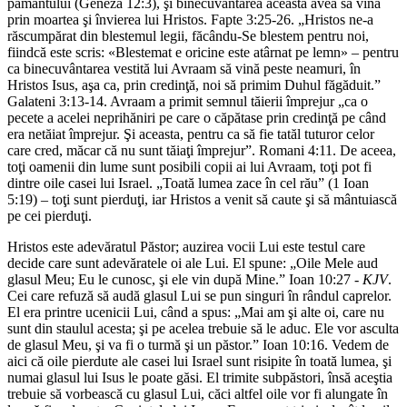
pământului (Geneza 12:3), şi binecuvântarea aceasta avea să vină
prin moartea şi învierea lui Hristos. Fapte 3:25-26. „Hristos ne-a
răscumpărat din blestemul legii, făcându-Se blestem pentru noi,
fiindcă este scris: «Blestemat e oricine este atârnat pe lemn» – pentru
ca binecuvântarea vestită lui Avraam să vină peste neamuri, în
Hristos Isus, aşa ca, prin credinţă, noi să primim Duhul făgăduit.”
Galateni 3:13-14. Avraam a primit semnul tăierii împrejur „ca o
pecete a acelei neprihăniri pe care o căpătase prin credinţă pe când
era netăiat împrejur. Şi aceasta, pentru ca să fie tatăl tuturor celor
care cred, măcar că nu sunt tăiaţi împrejur”. Romani 4:11. De aceea,
toţi oamenii din lume sunt posibili copii ai lui Avraam, toţi pot fi
dintre oile casei lui Israel. „Toată lumea zace în cel rău” (1 Ioan
5:19) – toţi sunt pierduţi, iar Hristos a venit să caute şi să mântuiască
pe cei pierduţi.
Hristos este adevăratul Păstor; auzirea vocii Lui este testul care
decide care sunt adevăratele oi ale Lui. El spune: „Oile Mele aud
glasul Meu; Eu le cunosc, şi ele vin după Mine.” Ioan 10:27 -
KJV
.
Cei care refuză să audă glasul Lui se pun singuri în rândul caprelor.
El era printre ucenicii Lui, când a spus: „Mai am şi alte oi, care nu
sunt din staulul acesta; şi pe acelea trebuie să le aduc. Ele vor asculta
de glasul Meu, şi va fi o turmă şi un păstor.” Ioan 10:16. Vedem de
aici că oile pierdute ale casei lui Israel sunt risipite în toată lumea, şi
numai glasul lui Isus le poate găsi. El trimite subpăstori, însă aceştia
trebuie să vorbească cu glasul Lui, căci altfel oile vor fi alungate în