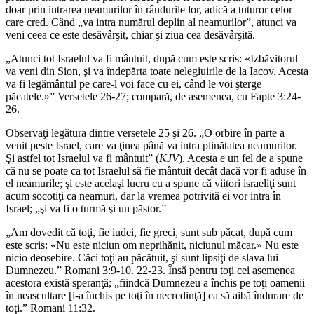
doar prin intrarea neamurilor în rândurile lor, adică a tuturor celor
care cred. Când „va intra numărul deplin al neamurilor”, atunci va
veni ceea ce este desăvârşit, chiar şi ziua cea desăvârşită.
„Atunci tot Israelul va fi mântuit, după cum este scris: «Izbăvitorul
va veni din Sion, şi va îndepărta toate nelegiuirile de la Iacov. Acesta
va fi legământul pe care-l voi face cu ei, când le voi şterge
păcatele.»” Versetele 26-27; compară, de asemenea, cu Fapte 3:24-
26.
Observaţi legătura dintre versetele 25 şi 26. „O orbire în parte a
venit peste Israel, care va ţinea până va intra plinătatea neamurilor.
Şi astfel tot Israelul va fi mântuit” (
KJV
). Acesta e un fel de a spune
că nu se poate ca tot Israelul să fie mântuit decât dacă vor fi aduse în
el neamurile; şi este acelaşi lucru cu a spune că viitori israeliţi sunt
acum socotiţi ca neamuri, dar la vremea potrivită ei vor intra în
Israel; „şi va fi o turmă şi un păstor.”
„Am dovedit că toţi, fie iudei, fie greci, sunt sub păcat, după cum
este scris: «Nu este niciun om neprihănit, niciunul măcar.» Nu este
nicio deosebire. Căci toţi au păcătuit, şi sunt lipsiţi de slava lui
Dumnezeu.” Romani 3:9-10. 22-23. Însă pentru toţi cei asemenea
acestora există speranţă; „fiindcă Dumnezeu a închis pe toţi oamenii
în neascultare [i-a închis pe toţi în necredinţă] ca să aibă îndurare de
toţi.” Romani 11:32.