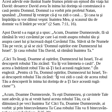
Acest adevăr este ilustrat foarte frumos printr-un episod din viaţa lui
David: deoarece David avea în inima lui dorinţa să cons­tru­ias­că o
casă pentru Domnul, Domnul i-a vorbit prin profetul Natan,
spunând: „Domnul îţi vesteşte că-ţi va zidi o casă… Şi casa ta şi
împărăţia ta vor dăinui veşnic înaintea Mea, şi scaunul tău de
domnie va fi întărit pe vecie” (2 Sam. 7:11, 16).
Apoi David s-a rugat şi a spus: „Acum, Doamne Dumne­ze­ule,
fă să
rămână în veci
cuvântul pe care l-ai rostit asupra robului tău şi
asupra casei lui şi lucrează după Cuvântul Tău. Slăvit să fie Numele
Tău pe vecie, şi să se zică ‘Domnul oştirilor este Dumnezeul lui
Israel’. Şi casa robului Tău David, să rămână înaintea Ta.”
„Căci Tu însuţi, Doamne al oştirilor, Dumnezeul lui Israel, Te-ai
descoperit robului Tău zicând: ‘Eu îţi voi întemeia o casă!’.
De
aceea a îndrăznit robul Tău să-Ţi facă această rugăciune.
” (În
engleză: „Pentru că Tu, Domnul oştirilor, Dumnezeul lui Israel, Te-
ai descoperit robului Tău zicând: ‘Îţi voi zidi o casă: de aceea robul
Tău
a descoperit în inima lui dorinţa de a-Ţi face aceas­tă rugă­
ciune’
”).
„Acum, Doamne Dumnezeule, Tu eşti Dumnezeu, şi cuvin­te­le Tale
sunt adevăr, şi tu ai vestit harul acesta robului Tău,
ca să
dăinuiască
pe veci înaintea Ta!
Căci Tu,
Doamne Dumnezeule,
ai
vorbit:
şi prin binecuvântarea Ta Casa robului Tău va fi bine­cu­vân­