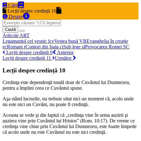
Cărți
Lecții despre credință 10
Despre
Caută
Articole
ART
Legamantul cel vesnic
lcv
Vestea bună
VB
Evanghelia în creație
ec
Romani
r
Comori din Isaia
ci
Sub lege
sl
Provocarea Romei
SC
Lecții despre credință 9
Anterior
Lecții despre credință 11
Următor
Lecții despre credință 10
Credinţa este dependenţă totală
doar
de Cuvântul lui Dum­ne­zeu,
pentru a împlini ceea ce Cuvântul spune.
Aşa stând lucrurile, nu trebuie uitat nici un moment că, acolo unde
nu este nici un Cuvânt, nu poate fi credinţă.
Aceasta se vede şi din faptul că „credinţa vine în urma au­zi­rii şi
auzirea vine prin Cuvântul lui Hristos” (Rom. 10:17). De vreme ce
credinţa vine chiar prin Cuvântul lui Dumnezeu, este foarte limpede
că acolo unde nu este Cuvântul nu este nici cre­din­ţă.