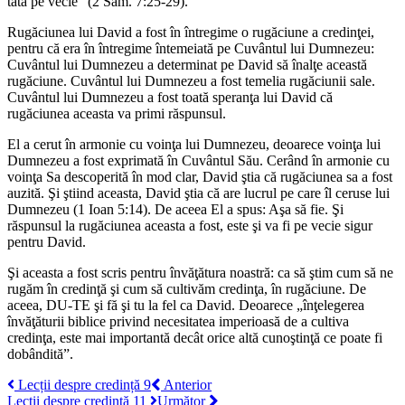
tată pe vecie” (2 Sam. 7:25-29).
Rugăciunea lui David a fost în întregime o rugăciune a cre­din­ţei,
pentru că era în întregime întemeiată pe Cuvântul lui Dum­ne­zeu:
Cuvântul lui Dumnezeu
a determinat
pe David să înalţe această
rugăciune. Cuvântul lui Dumnezeu a fost
temelia
rugăciunii sale.
Cuvântul lui Dumnezeu a fost
toată speranţa
lui David că
rugăciunea aceasta va primi răspunsul.
El a cerut în armonie cu voinţa lui Dumnezeu, deoarece voinţa lui
Dumnezeu a fost exprimată în Cuvântul Său. Cerând în armonie cu
voinţa Sa descoperită în mod clar, David
ştia
că rugăciunea sa a fost
auzită. Şi ştiind aceasta, David ştia că
are lucrul
pe care îl ceruse lui
Dumnezeu (1 Ioan 5:14). De aceea El a spus: Aşa să fie. Şi
răspunsul la rugăciunea aceasta a fost, este şi va fi pe vecie sigur
pentru David.
Şi aceasta a fost scris pentru
învăţătura noastră:
ca să ştim cum să ne
rugăm în credinţă şi cum să cultivăm credinţa, în rugăciune. De
aceea, DU-TE şi fă şi tu la fel ca David. Deoarece „înţele­ge­rea
învăţăturii biblice privind necesitatea imperioasă de a cultiva
credinţa, este mai importantă decât orice altă cunoştinţă ce poate fi
dobândită”.
Lecții despre credință 9
Anterior
Lecții despre credință 11
Următor