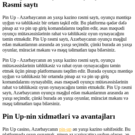
Rəsmi saytı
Pin Up - Azərbaycanın ən yaxşı kazino rəsmi saytı, oyunçu məntiqə
uyğun və təhlükəsiz bir ortam təşkil edir. Bu platforma qədər dəfə
pinap az və pin up giriş komandalarını təqdim edir, əsas məqsədi
oyunçu mütəxəssislərinin rahat və təhlükəsiz oyun oynayacağını
təmin etməkdir. Pin Up rəsmi saytı, Azərbaycanın oyunçu məşğul
edən məkanlarının arasında ən yaxşı seçimdir, çünki burada ən yaxşı
oyunlar, müraciət məkanı və məşq təlimatları tapa bilərsiniz.
Pin Up - Azərbaycanın ən yaxşı kazino rəsmi saytı, oyunçu
mütəxəssislərinin təhlükəsiz və rahat oyun oynayacağını təmin
etmək üçün pinup platformasını təqdim edir. Burada oyunçu məntiqə
uyğun və təhlükəsiz bir ortamda pinap az və pin up giriş
komandalarını oynayabilir, əsas məqsədi oyunçu mütəxəssislərinin
rahat və təhlükəsiz oyun oynayacağını təmin etməkdir. Pin Up rəsmi
saytı, Azərbaycanın oyunçu məşğul edən məkanlarının arasında ən
yaxşı seçimdir, çünki burada ən yaxşı oyunlar, müraciət məkanı və
məşq təlimatları tapa bilərsiniz.
Pin Up-nin xidmətləri və avantajları
Pin Up casino, Azərbaycanın
pin-up
ən yaxşı kazino səhifəsidir. Bu
platformada oyun oynamak, pinup az vəziyyətinə uyğun olaraq, ən