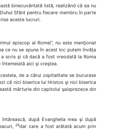
eastă binecuvântată listă, realizând că ea nu
e Duhul Sfânt pentru fiecare membru în parte
ise aceste lucruri.
primul episcop al Romei”, nu este menţionat
eea ce nu se spune în acest loc putem învăţa
l a scris şi că dacă a fost vreodată la Roma
întemeiată aici şi creştea.
cesteia, de a cărui ospitalitate se bucurase
 că nici biserica lui Hristos şi nici biserica
eastă mărturie din capitolul şaisprezece din
ă întărească, după Evanghelia mea şi după
26
eacuri,
dar care a fost arătată acum prin