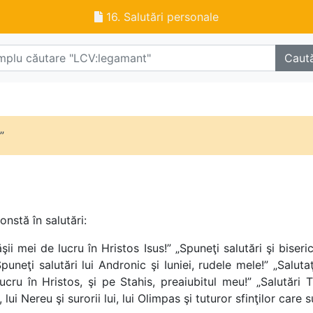
16. Salutări personale
Caut
”
nstă în salutări:
ăşii mei de lucru în Hristos Isus!” „Spuneţi salutări şi biser
puneţi salutări lui Andronic şi Iuniei, rudele mele!” „Salut
ucru în Hristos, şi pe Stahis, preaiubitul meu!” „Salutări T
, lui Nereu şi surorii lui, lui Olimpas şi tuturor sfinţilor care