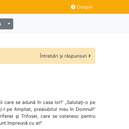
Despre
ă
Întrebări şi răspunsuri
icii care se adună în casa lor!” „Salutaţi-o pe
aţi-l pe Ampliat, preaiubitul meu în Domnul!”
rifenei şi Trifosei, care se ostenesc pentru
 sunt împreună cu ei!”