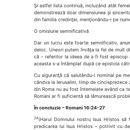
Şi astfel lista continuă, incluzând atât fem
demonstrează doar dimensiunea şi sinceritat
din familia credinţei, menţionându-i pe nume
O omisiune semnificativă
Dar un lucru este foarte semnificativ, anu
deloc. Uneori putem învăţa la fel de mult d
că – referitor la ideea de a fi fost episco
aceasta s-a întâmplat după ce epistola către
Cu siguranţă că salutându-i nominal pe memb
cândva la Ierusalim, timp de cincisprezece zi
din Roma nu au fost întemeiate având ca tem
Romani ar fi suficientă să lămurească prob
În concluzie – Romani 16:24-27
24
(Harul Domnului nostru Isus Hristos să 
predicarea lui Isus Hristos – potrivit cu 