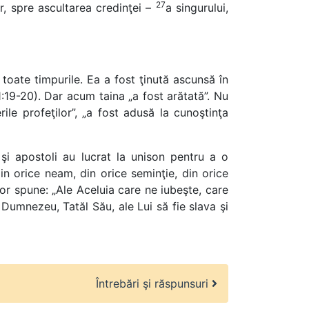
27
or, spre ascultarea credinţei –
a singurului,
toate timpurile. Ea a fost ţinută ascunsă în
1:19-20). Dar acum taina „a fost arătată”. Nu
ile profeţilor”, „a fost adusă la cunoştinţa
 şi apostoli au lucrat la unison pentru a o
din orice neam, din orice seminţie, din orice
or spune: „Ale Aceluia care ne iubeşte, care
 Dumnezeu, Tatăl Său, ale Lui să fie slava şi
Întrebări şi răspunsuri