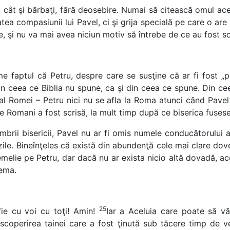
ei cât şi bărbaţi, fără deosebire. Numai să citească omul ac
ea compasiunii lui Pavel, ci şi grija specială pe care o ar
, şi nu va mai avea niciun motiv să întrebe de ce au fost scr
me faptul că Petru, despre care se susţine că ar fi fost „
in ceea ce Biblia nu spune, ca şi din ceea ce spune. Din c
p al Romei – Petru nici nu se afla la Roma atunci când Pave
 Romani a fost scrisă, la mult timp după ce biserica fusese 
rii bisericii, Pavel nu ar fi omis numele conducătorului a
le. Bineînţeles că există din abundenţă cele mai clare dovezi
elie pe Petru, dar dacă nu ar exista nicio altă dovadă, ac
lema.
25
fie cu voi cu toţi! Amin!
Iar a Aceluia care poate să v
descoperirea tainei care a fost ţinută sub tăcere timp de v