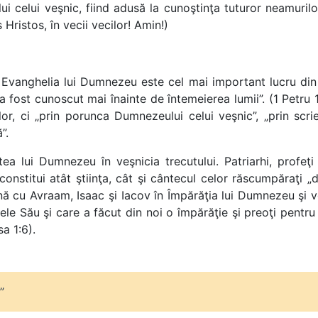
ui celui veşnic, fiind adusă la cunoştinţa tuturor neamuril
 Hristos, în vecii vecilor! Amin!)
. Evanghelia lui Dumnezeu este cel mai important lucru din 
 fost cunoscut mai înainte de întemeierea lumii”. (1 Petru 
or, ci „prin porunca Dumnezeului celui veşnic”, „prin scrier
”.
ea lui Dumnezeu în veşnicia trecutului. Patriarhi, profeţi
 constitui atât ştiinţa, cât şi cântecul celor răscumpăraţi „
nă cu Avraam, Isaac şi Iacov în Împărăţia lui Dumnezeu şi v
le Său şi care a făcut din noi o împărăţie şi preoţi pentru
a 1:6).
”