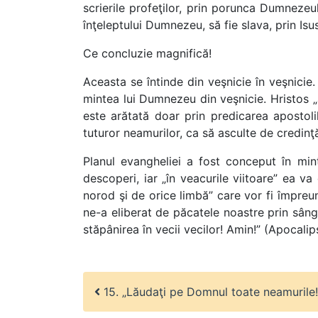
scrierile profeţilor, prin porunca Dumnezeul
înţeleptului Dumnezeu, să fie slava, prin Isus
Ce concluzie magnifică!
Aceasta se întinde din veşnicie în veşnicie
mintea lui Dumnezeu din veşnicie. Hristos „a
este arătată doar prin predicarea apostolil
tuturor neamurilor, ca să asculte de credinţă
Planul evangheliei a fost conceput în mint
descoperi, iar „în veacurile viitoare” ea va
norod şi de orice limbă” care vor fi împreu
ne-a eliberat de păcatele noastre prin sânge
stăpânirea în vecii vecilor! Amin!” (Apocalips
15. „Lăudaţi pe Domnul toate neamurile!