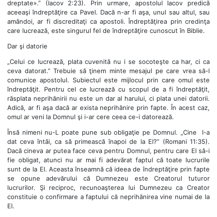
dreptate».” (Iacov 2:23). Prin urmare, apostolul Iacov predică
aceeaşi îndreptăţire ca Pavel. Dacă n-ar fi aşa, unul sau altul, sau
amândoi, ar fi discreditaţi ca apostoli. Îndreptăţirea prin credinţa
care lucrează, este singurul fel de îndreptăţire cunoscut în Biblie.
Dar şi datorie
„Celui ce lucrează, plata cuvenită nu i se socoteşte ca har, ci ca
ceva datorat.” Trebuie să ţinem minte mesajul pe care vrea să-l
comunice apostolul. Subiectul este mijlocul prin care omul este
îndreptăţit. Pentru cel ce lucrează cu scopul de a fi îndreptăţit,
răsplata neprihănirii nu este un dar al harului, ci plata unei datorii.
Adică, ar fi aşa dacă ar exista neprihănire prin fapte. În acest caz,
omul ar veni la Domnul şi i-ar cere ceea ce-i datorează.
Însă nimeni nu-L poate pune sub obligaţie pe Domnul. „Cine I-a
dat ceva întâi, ca să primească înapoi de la El?” (Romani 11:35).
Dacă cineva ar putea face ceva pentru Domnul, pentru care El să-i
fie obligat, atunci nu ar mai fi adevărat faptul că toate lucrurile
sunt de la El. Aceasta înseamnă că ideea de îndreptăţire prin fapte
se opune adevărului că Dumnezeu este Creatorul tuturor
lucrurilor. Şi reciproc, recunoaşterea lui Dumnezeu ca Creator
constituie o confirmare a faptului că neprihănirea vine numai de la
El.