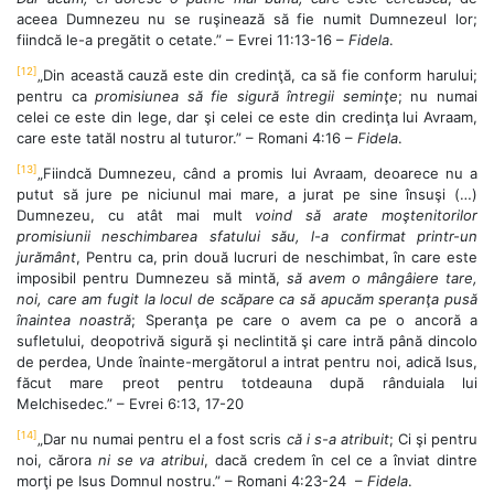
aceea Dumnezeu nu se ruşinează să fie numit Dumnezeul lor;
fiindcă le-a pregătit o cetate.” – Evrei 11:13-16 –
Fidela
.
[12]
„Din această cauză este din credinţă, ca să fie conform harului;
pentru ca
promisiunea să fie sigură întregii seminţe
; nu numai
celei ce este din lege, dar şi celei ce este din credinţa lui Avraam,
care este tatăl nostru al tuturor.” – Romani 4:16 –
Fidela
.
[13]
„Fiindcă Dumnezeu, când a promis lui Avraam, deoarece nu a
putut să jure pe niciunul mai mare, a jurat pe sine însuşi (…)
Dumnezeu, cu atât mai mult
voind să arate moştenitorilor
promisiunii neschimbarea sfatului său, l-a confirmat printr-un
jurământ
, Pentru ca, prin două lucruri de neschimbat, în care este
imposibil pentru Dumnezeu să mintă,
să avem o mângâiere tare,
noi, care am fugit la locul de scăpare ca să apucăm speranţa pusă
înaintea noastră
; Speranţa pe care o avem ca pe o ancoră a
sufletului, deopotrivă sigură şi neclintită şi care intră până dincolo
de perdea, Unde înainte-mergătorul a intrat pentru noi, adică Isus,
făcut mare preot pentru totdeauna după rânduiala lui
Melchisedec.” – Evrei 6:13, 17-20
[14]
„Dar nu numai pentru el a fost scris
că i s-a atribuit
; Ci şi pentru
noi, cărora
ni se va atribui
, dacă credem în cel ce a înviat dintre
morţi pe Isus Domnul nostru.” – Romani 4:23-24 –
Fidela
.