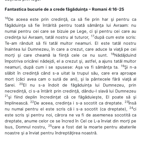
Fantastica bucurie de a crede făgăduinţa – Romani 4:16-25
16
De aceea este prin credinţă, ca să fie prin har şi pentru ca
făgăduinţa să fie întărită pentru toată sămânţa lui Avraam: nu
numai pentru cei care se bizuie pe Lege, ci şi pentru cei care au
17
credinţa lui Avraam, tatăl nostru al tuturor,
după cum este scris:
Te-am rânduit să fii tatăl multor neamuri. El este tatăl nostru
înaintea lui Dumnezeu, în care a crezut, care aduce la viaţă pe cei
18
morţi şi care cheamă la fiinţă cele ce nu sunt.
Nădăjduind
împotriva oricărei nădejdi, el a crezut şi, astfel, a ajuns tatăl multor
19
neamuri, după cum i se spusese: Aşa va fi sămânţa ta.
Şi n-a
slăbit în credinţă când s-a uitat la trupul său, care era aproape
mort (căci avea cam o sută de ani), şi la pântecele fără viaţă al
20
Sarei.
El nu s-a îndoit de făgăduinţa lui Dumnezeu, prin
necredinţă, ci s-a întărit prin credinţă, dându-I slavă lui Dumnezeu
21
şi fiind deplin încredinţat că ce făgăduieşte, El poate să şi
22
23
împlinească.
De aceea, credinţa i s-a socotit ca dreptate.
Însă
24
nu numai pentru el este scris că i s-a socotit (ca dreptate),
ci
este scris şi pentru noi, cărora ne va fi de asemenea socotită ca
dreptate, anume celor ce se încred în Cel ce L-a înviat din morţi pe
25
Isus, Domnul nostru,
care a fost dat la moarte pentru abaterile
noastre şi a înviat pentru îndreptăţirea noastră.