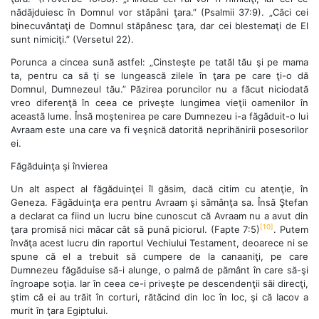
nădăjduiesc în Domnul vor stăpâni ţara.” (Psalmii 37:9). „Căci cei
binecuvântaţi de Domnul stăpânesc ţara, dar cei blestemaţi de El
sunt nimiciţi.” (Versetul 22).
Porunca a cincea sună astfel: „Cinsteşte pe tatăl tău şi pe mama
ta, pentru ca să ţi se lungească zilele în ţara pe care ţi-o dă
Domnul, Dumnezeul tău.” Păzirea poruncilor nu a făcut niciodată
vreo diferenţă în ceea ce priveşte lungimea vieţii oamenilor în
această lume. Însă moştenirea pe care Dumnezeu i-a făgăduit-o lui
Avraam este una care va fi veşnică datorită neprihănirii posesorilor
ei.
Făgăduinţa şi învierea
Un alt aspect al făgăduinţei îl găsim, dacă citim cu atenţie, în
Geneza. Făgăduinţa era pentru Avraam şi sămânţa sa. Însă Ştefan
a declarat ca fiind un lucru bine cunoscut că Avraam nu a avut din
[10]
ţara promisă nici măcar cât să pună piciorul. (Fapte 7:5)
. Putem
învăţa acest lucru din raportul Vechiului Testament, deoarece ni se
spune că el a trebuit să cumpere de la canaaniţi, pe care
Dumnezeu făgăduise să-i alunge, o palmă de pământ în care să-şi
îngroape soţia. Iar în ceea ce-i priveşte pe descendenţii săi direcţi,
ştim că ei au trăit în corturi, rătăcind din loc în loc, şi că Iacov a
murit în ţara Egiptului.