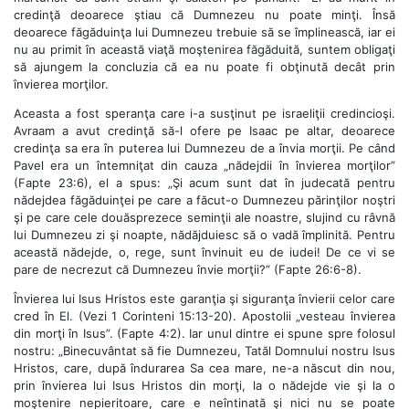
credinţă deoarece ştiau că Dumnezeu nu poate minţi. Însă
deoarece făgăduinţa lui Dumnezeu trebuie să se împlinească, iar ei
nu au primit în această viaţă moştenirea făgăduită, suntem obligaţi
să ajungem la concluzia că ea nu poate fi obţinută decât prin
învierea morţilor.
Aceasta a fost speranţa care i-a susţinut pe israeliţii credincioşi.
Avraam a avut credinţă să-l ofere pe Isaac pe altar, deoarece
credinţa sa era în puterea lui Dumnezeu de a învia morţii. Pe când
Pavel era un întemniţat din cauza „nădejdii în învierea morţilor”
(Fapte 23:6), el a spus: „Şi acum sunt dat în judecată pentru
nădejdea făgăduinţei pe care a făcut-o Dumnezeu părinţilor noştri
şi pe care cele douăsprezece seminţii ale noastre, slujind cu râvnă
lui Dumnezeu zi şi noapte, nădăjduiesc să o vadă împlinită. Pentru
această nădejde, o, rege, sunt învinuit eu de iudei! De ce vi se
pare de necrezut că Dumnezeu învie morţii?” (Fapte 26:6-8).
Învierea lui Isus Hristos este garanţia şi siguranţa învierii celor care
cred în El. (Vezi 1 Corinteni 15:13-20). Apostolii „vesteau învierea
din morţi în Isus”. (Fapte 4:2). Iar unul dintre ei spune spre folosul
nostru: „Binecuvântat să fie Dumnezeu, Tatăl Domnului nostru Isus
Hristos, care, după îndurarea Sa cea mare, ne-a născut din nou,
prin învierea lui Isus Hristos din morţi, la o nădejde vie şi la o
moştenire nepieritoare, care e neîntinată şi nici nu se poate