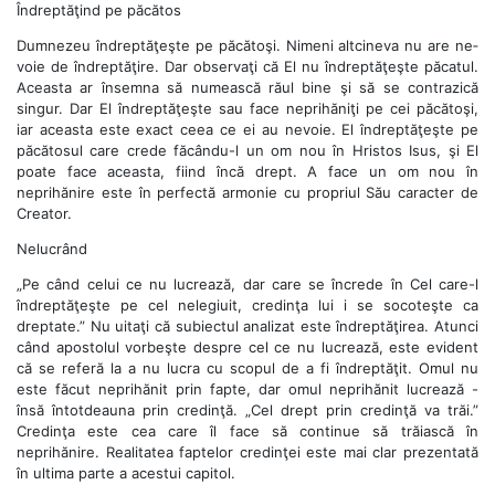
Îndreptăţind pe păcătos
Dumnezeu îndreptăţeşte pe păcătoşi. Nimeni altcineva nu are ne­
voie de îndreptăţire. Dar observaţi că El nu îndreptăţeşte păcatul.
Aceasta ar însemna să numească răul bine şi să se contrazică
singur. Dar El îndreptăţeşte sau face neprihăniţi pe cei păcătoşi,
iar aceasta este exact ceea ce ei au nevoie. El îndreptăţeşte pe
păcătosul care crede făcându-l un om nou în Hristos Isus, şi El
poate face aceasta, fiind încă drept. A face un om nou în
neprihănire este în perfectă armonie cu propriul Său caracter de
Creator.
Nelucrând
„Pe când celui ce nu lucrează, dar care se încrede în Cel care-l
îndreptăţeşte pe cel nelegiuit, credinţa lui i se socoteşte ca
dreptate.” Nu uitaţi că subiectul analizat este îndreptăţirea. Atunci
când apostolul vorbeşte despre cel ce nu lucrează, este evident
că se referă la a nu lucra cu scopul de a fi îndreptăţit. Omul nu
este făcut neprihănit prin fapte, dar omul neprihănit lucrează -
însă întotdeauna prin credinţă. „Cel drept prin credinţă va trăi.”
Credinţa este cea care îl face să continue să trăiască în
neprihănire. Realitatea faptelor credinţei este mai clar prezentată
în ultima parte a acestui capitol.