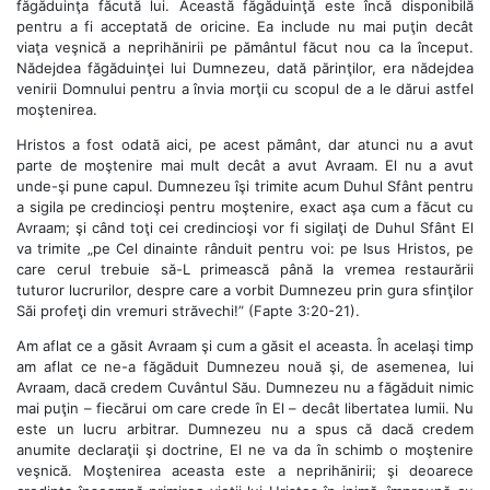
făgăduinţa făcută lui. Această făgăduinţă este încă disponibilă
pentru a fi acceptată de oricine. Ea include nu mai puţin decât
viaţa veşnică a neprihănirii pe pământul făcut nou ca la început.
Nădejdea făgăduinţei lui Dumnezeu, dată părinţilor, era nădejdea
venirii Domnului pentru a învia morţii cu scopul de a le dărui astfel
moştenirea.
Hristos a fost odată aici, pe acest pământ, dar atunci nu a avut
parte de moştenire mai mult decât a avut Avraam. El nu a avut
unde-şi pune capul. Dumnezeu îşi trimite acum Duhul Sfânt pentru
a sigila pe credincioşi pentru moştenire, exact aşa cum a făcut cu
Avraam; şi când toţi cei credincioşi vor fi sigilaţi de Duhul Sfânt El
va trimite „pe Cel dinainte rânduit pentru voi: pe Isus Hristos, pe
care cerul trebuie să-L primească până la vremea restaurării
tuturor lucrurilor, despre care a vorbit Dumnezeu prin gura sfinţilor
Săi profeţi din vremuri străvechi!” (Fapte 3:20-21).
Am aflat ce a găsit Avraam şi cum a găsit el aceasta. În acelaşi timp
am aflat ce ne-a făgăduit Dumnezeu nouă şi, de asemenea, lui
Avraam, dacă credem Cuvântul Său. Dumnezeu nu a făgăduit nimic
mai puţin – fiecărui om care crede în El – decât libertatea lumii. Nu
este un lucru arbitrar. Dumnezeu nu a spus că dacă credem
anumite declaraţii şi doctrine, El ne va da în schimb o moştenire
veşnică. Moştenirea aceasta este a neprihănirii; şi deoarece