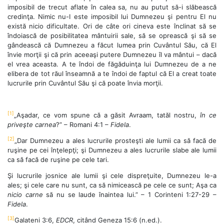
imposibil de trecut aflate în calea sa, nu au putut să-i slăbească
credinţa. Nimic nu-I este imposibil lui Dumnezeu şi pentru El nu
există nicio dificultate. Ori de câte ori cineva este înclinat să se
îndoiască de posibilitatea mântuirii sale, să se oprească şi să se
gândească că Dumnezeu a făcut lumea prin Cuvântul Său, că El
învie morţii şi că prin aceeaşi putere Dumnezeu îl va mântui – dacă
el vrea aceasta. A te îndoi de făgăduinţa lui Dumnezeu de a ne
elibera de tot răul înseamnă a te îndoi de faptul că El a creat toate
lucrurile prin Cuvântul Său şi că poate învia morţii.
[1]
„Aşadar, ce vom spune că a găsit Avraam, tatăl nostru,
în ce
priveşte carnea
?” – Romani 4:1 –
Fidela
.
[2]
„Dar Dumnezeu a ales lucrurile prosteşti ale lumii ca să facă de
ruşine pe cei înţelepţi; şi Dumnezeu a ales lucrurile slabe ale lumii
ca să facă de ruşine pe cele tari.
Şi lucrurile josnice ale lumii şi cele dispreţuite, Dumnezeu le-a
ales; şi cele care nu sunt, ca să nimicească pe cele ce sunt; Aşa ca
nicio carne
să nu se laude înaintea lui.” – 1 Corinteni 1:27-29 –
Fidela
.
[3]
Galateni 3:6,
EDCR
, citând Geneza 15:6 (n.ed.).