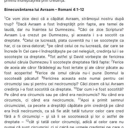
privind îndreptăţirea prin credinţă.
Binecuvântarea lui Avraam – Romani 4:1-12
1
Ce vom zice deci că a căpătat Avraam, strămoşul nostru după
2
trup?
Dacă Avraam a fost îndreptăţit prin fapte, are temei de
3
laudă, dar nu înaintea lui Dumnezeu.
Căci ce zice Scriptura?
Avraam L-a crezut pe Dumnezeu, şi aceasta i s-a socotit ca
4
dreptate.
Celui ce lucrează, plata cuvenită nu i se socoteşte ca
5
har, ci ca ceva datorat;
pe când celui ce nu lucrează, dar care se
încrede în Cel care-l îndreptăţeşte pe cel nelegiuit, credinţa lui i se
6
socoteşte ca dreptate.
Tot astfel şi David vorbeşte de fericirea
7
omului căruia Dumnezeu îi socoteşte dreptatea fără fapte:
Ferice
de aceia ale căror fărădelegi au fost iertate şi ale căror păcate au
8
fost acoperite!
Ferice de omul căruia nu-i pune Domnul la
9
socoteală păcatul!
Fericirea aceasta este numai pentru cei
circumcişi sau şi pentru cei necircumcişi? Căci zicem că lui Avraam
10
credinţa i-a fost socotită ca dreptate.
Dar cum i-a fost socotită?
Pe când era circumcis sau pe când era necircumcis? Nu când era
11
circumcis, ci când era necircumcis.
Apoi a primit semnul
circumciziei, ca pecete a dreptăţii căpătate prin credinţă pe când
era încă necircumcis, ca să fie atât tatăl tuturor celor care cred
fără a fi circumcişi – şi să li se socotească şi lor o astfel de
12
dreptate –
cât şi tatăl celor circumcişi, adică al celor care nu
numai că sunt circumcişi, ci şi calcă pe urmele credinţei pe care o