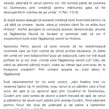
veşteji, păstrată în ceruri pentru voi. Voi sunteţi păziţi de puterea
lui Dumnezeu prin credinţă pentru mântuirea gata să fie
descoperită în vremea de pe urmă.” (1 Pet. 1:3-5).
Şi după aceea adaugă că această credinţă este încercată pentru ca
„să aibă ca urmare lauda, slava şi cinstea când Se va arăta Isus
Hristos”. Astfel ajungem la concluzia acestei demonstraţii, anume
că făgăduinţa făcută lui Avraam şi seminţei sale că vor fi
moştenitorii lumii este făgăduinţa venirii lui Hristos.
Apostolul Petru spune că este nevoie să ne reamintească
cuvintele care au fost rostite de sfinţii profeţi deoarece „în zilele
din urmă vor veni batjocoritori puşi pe batjocură, care vor trăi după
poftele lor şi vor zice: «Unde este făgăduinţa venirii Lui? Căci, de
când au adormit părinţii noştri, toate au rămas aşa cum erau de la
începutul creaţiei!»” Prin urmare aceştia nu cred deloc în
făgăduinţă.
Însă raţionamentul lor nu este corect, „căci înadins trec cu
vederea faptul că, în vechime, erau ceruri şi un pământ care a fost
scos din apă şi cu ajutorul apei prin Cuvântul lui Dumnezeu,
Cuvânt prin care lumea de atunci a pierit înecată de apă. Iar cerul
şi pământul de acum sunt păzite prin acelaşi Cuvânt, fiind păstrate
pentru focul din ziua de judecată şi de pieire a oamenilor