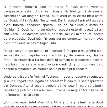
O întrebare firească care ar putea fi pusă citind versetul
treisprezece este: Unde se găseşte făgăduinţa că Avraam şi
sămânţa sa vor moşteni lumea? Mulţi cred că nu există nicio astfel
de făgăduinţă în Vechiul Testament. Dar în această privinţă nu este
nicio îndoială, deoarece apostolul spune că există o astfel de
făgăduinţă. Dacă noi nu am găsit-o, aceasta este din cauză că am
citit Vechiul Testament prea superficial sau cu mintea întunecată
de prejudecăţi. Dacă luăm în considerare contextul, nu vom avea
nicio problemă să găsim făgăduinţa.
Despre ce vorbeşte apostolul în context? Despre o moştenire care
se capătă prin neprihănirea credinţei şi, de asemenea, despre
faptul că circumcizia i-a fost dată lui Avraam ca o pecete a acestei
neprihăniri pe care el a avut-o prin credinţă, şi prin urmare ca o
pecete a moştenirii ce trebuia să fie primită prin aceasta.
Unde se găseşte în Vechiul Testament raportul despre circumcizie
şi a unei făgăduinţe legată de aceasta? În capitolul şaptesprezece
din Geneza. Atunci acesta trebuie să fie locul în care să căutăm
făgăduinţa potrivit căreia Avraam urma să fie moştenitorul lumii. Să
ne întoarcem şi să citim:
„Voi pune legământul Meu între Mine şi tine şi sămânţa ta după
tine din neam în neam; acesta va fi un legământ veşnic, în puterea