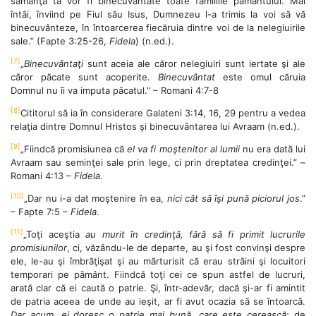
sămânţa ta vor fi binecuvântate toate familiile pământului. Mai
întâi, înviind pe Fiul său Isus, Dumnezeu l-a trimis la voi să vă
binecuvânteze, în întoarcerea fiecăruia dintre voi de la nelegiuirile
sale.” (Fapte 3:25-26,
Fidela
) (n.ed.).
[7]
„
Binecuvântaţi
sunt aceia ale căror nelegiuiri sunt iertate şi ale
căror păcate sunt acoperite.
Binecuvântat
este omul căruia
Domnul nu îi va imputa păcatul.” – Romani 4:7-8
[8]
Cititorul să ia în considerare Galateni 3:14, 16, 29 pentru a vedea
relaţia dintre Domnul Hristos şi binecuvântarea lui Avraam (n.ed.).
[9]
„Fiindcă promisiunea că
el va fi moştenitor al lumii
nu era dată lui
Avraam sau seminţei sale prin lege, ci prin dreptatea credinţei.” –
Romani 4:13 –
Fidela
.
[10]
„Dar nu i-a dat moştenire în ea,
nici cât să îşi pună piciorul jos
.”
– Fapte 7:5 –
Fidela
.
[11]
„Toţi aceştia
au murit în credinţă, fără să fi primit lucrurile
promisiunilor
, ci, văzându-le de departe, au şi fost convinşi despre
ele, le-au şi îmbrăţişat şi au mărturisit că erau străini şi locuitori
temporari pe pământ. Fiindcă toţi cei ce spun astfel de lucruri,
arată clar că ei caută o patrie. Şi, într-adevăr, dacă şi-ar fi amintit
de patria aceea de unde au ieşit, ar fi avut ocazia să se întoarcă.
Dar acum, ei doresc o patrie mai bună, care este cerească
; de