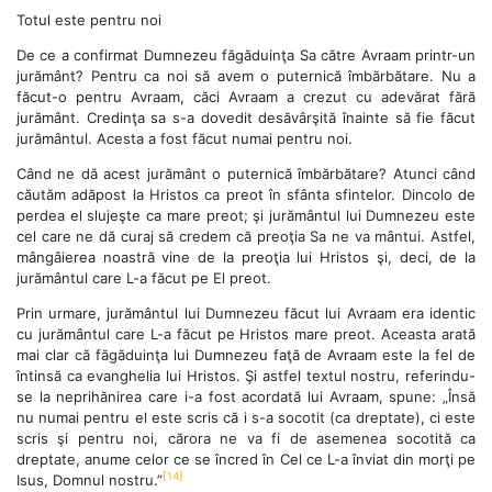
Totul este pentru noi
De ce a confirmat Dumnezeu făgăduinţa Sa către Avraam printr-un
jurământ? Pentru ca noi să avem o puternică îmbărbătare. Nu a
făcut-o pentru Avraam, căci Avraam a crezut cu adevărat fără
jurământ. Credinţa sa s-a dovedit desăvârşită înainte să fie făcut
jurământul. Acesta a fost făcut numai pentru noi.
Când ne dă acest jurământ o puternică îmbărbătare? Atunci când
căutăm adăpost la Hristos ca preot în sfânta sfintelor. Dincolo de
perdea el slujeşte ca mare preot; şi jurământul lui Dumnezeu este
cel care ne dă curaj să credem că preoţia Sa ne va mântui. Astfel,
mângâierea noastră vine de la preoţia lui Hristos şi, deci, de la
jurământul care L-a făcut pe El preot.
Prin urmare, jurământul lui Dumnezeu făcut lui Avraam era identic
cu jurământul care L-a făcut pe Hristos mare preot. Aceasta arată
mai clar că făgăduinţa lui Dumnezeu faţă de Avraam este la fel de
întinsă ca evanghelia lui Hristos. Şi astfel textul nostru, referindu-
se la neprihănirea care i-a fost acordată lui Avraam, spune: „Însă
nu numai pentru el este scris că i s-a socotit (ca dreptate), ci este
scris şi pentru noi, cărora ne va fi de asemenea socotită ca
dreptate, anume celor ce se încred în Cel ce L-a înviat din morţi pe
[14]
Isus, Domnul nostru.”