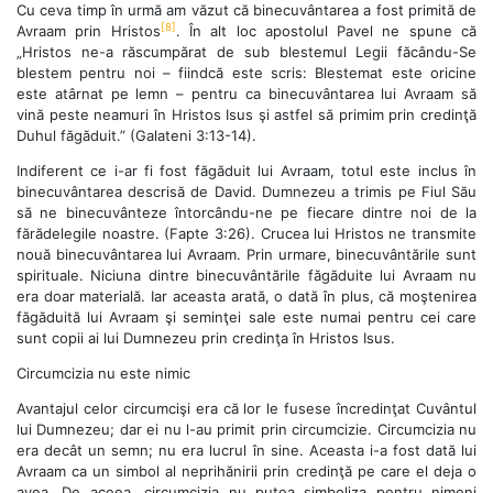
Cu ceva timp în urmă am văzut că binecuvântarea a fost primită de
[8]
Avraam prin Hristos
. În alt loc apostolul Pavel ne spune că
„Hristos ne-a răscumpărat de sub blestemul Legii făcându-Se
blestem pentru noi – fiindcă este scris: Blestemat este oricine
este atârnat pe lemn – pentru ca binecuvântarea lui Avraam să
vină peste neamuri în Hristos Isus şi astfel să primim prin credinţă
Duhul făgăduit.” (Galateni 3:13-14).
Indiferent ce i-ar fi fost făgăduit lui Avraam, totul este inclus în
binecuvântarea descrisă de David. Dumnezeu a trimis pe Fiul Său
să ne binecuvânteze întorcându-ne pe fiecare dintre noi de la
fărădelegile noastre. (Fapte 3:26). Crucea lui Hristos ne transmite
nouă binecuvântarea lui Avraam. Prin urmare, binecuvântările sunt
spirituale. Niciuna dintre binecuvântările făgăduite lui Avraam nu
era doar materială. Iar aceasta arată, o dată în plus, că moştenirea
făgăduită lui Avraam şi seminţei sale este numai pentru cei care
sunt copii ai lui Dumnezeu prin credinţa în Hristos Isus.
Circumcizia nu este nimic
Avantajul celor circumcişi era că lor le fusese încredinţat Cuvântul
lui Dumnezeu; dar ei nu l-au primit prin circumcizie. Circumcizia nu
era decât un semn; nu era lucrul în sine. Aceasta i-a fost dată lui
Avraam ca un simbol al neprihănirii prin credinţă pe care el deja o
avea. De aceea, circumcizia nu putea simboliza pentru nimeni