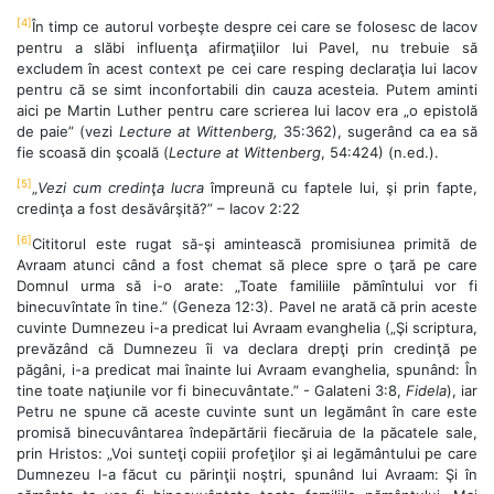
[4]
În timp ce autorul vorbeşte despre cei care se folosesc de Iacov
pentru a slăbi influenţa afirmaţiilor lui Pavel, nu trebuie să
excludem în acest context pe cei care resping declaraţia lui Iacov
pentru că se simt inconfortabili din cauza acesteia. Putem aminti
aici pe Martin Luther pentru care scrierea lui Iacov era „o epistolă
de paie” (vezi
Lecture at Wittenberg,
35:362), sugerând ca ea să
fie scoasă din şcoală (
Lecture at Wittenberg
, 54:424) (n.ed.).
[5]
„
Vezi cum credinţa lucra
împreună cu faptele lui, şi prin fapte,
credinţa a fost desăvârşită?” – Iacov 2:22
[6]
Cititorul este rugat să-şi amintească promisiunea primită de
Avraam atunci când a fost chemat să plece spre o ţară pe care
Domnul urma să i-o arate: „Toate familiile pămîntului vor fi
binecuvîntate în tine.” (Geneza 12:3). Pavel ne arată că prin aceste
cuvinte Dumnezeu i-a predicat lui Avraam evanghelia („Şi scriptura,
prevăzând că Dumnezeu îi va declara drepţi prin credinţă pe
păgâni, i-a predicat mai înainte lui Avraam evanghelia, spunând: În
tine toate naţiunile vor fi binecuvântate.” - Galateni 3:8,
Fidela
), iar
Petru ne spune că aceste cuvinte sunt un legământ în care este
promisă binecuvântarea îndepărtării fiecăruia de la păcatele sale,
prin Hristos: „Voi sunteţi copiii profeţilor şi ai legământului pe care
Dumnezeu l-a făcut cu părinţii noştri, spunând lui Avraam: Şi în