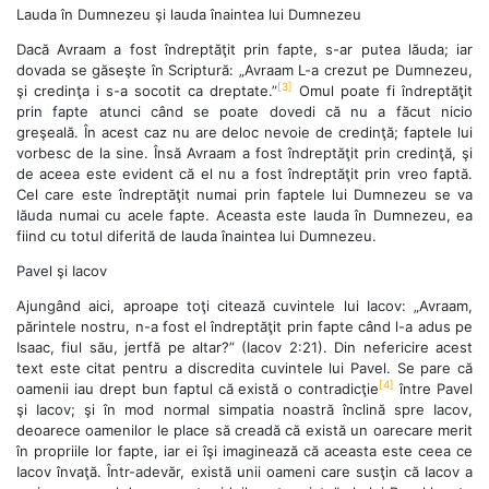
Lauda în Dumnezeu şi lauda înaintea lui Dumnezeu
Dacă Avraam a fost îndreptăţit prin fapte, s-ar putea lăuda; iar
dovada se găseşte în Scriptură: „Avraam L-a crezut pe Dumnezeu,
[3]
şi credinţa i s-a socotit ca dreptate.”
Omul poate fi îndreptăţit
prin fapte atunci când se poate dovedi că nu a făcut nicio
greşeală. În acest caz nu are deloc nevoie de credinţă; faptele lui
vorbesc de la sine. Însă Avraam a fost îndreptăţit prin credinţă, şi
de aceea este evident că el nu a fost îndreptăţit prin vreo faptă.
Cel care este îndreptăţit numai prin faptele lui Dumnezeu se va
lăuda numai cu acele fapte. Aceasta este lauda în Dumnezeu, ea
fiind cu totul diferită de lauda înaintea lui Dumnezeu.
Pavel şi Iacov
Ajungând aici, aproape toţi citează cuvintele lui Iacov: „Avraam,
părintele nostru, n-a fost el îndreptăţit prin fapte când l-a adus pe
Isaac, fiul său, jertfă pe altar?” (Iacov 2:21). Din nefericire acest
text este citat pentru a discredita cuvintele lui Pavel. Se pare că
[4]
oamenii iau drept bun faptul că există o contradicţie
între Pavel
şi Iacov; şi în mod normal simpatia noastră înclină spre Iacov,
deoarece oamenilor le place să creadă că există un oarecare merit
în propriile lor fapte, iar ei îşi imaginează că aceasta este ceea ce
Iacov învaţă. Într-adevăr, există unii oameni care susţin că Iacov a