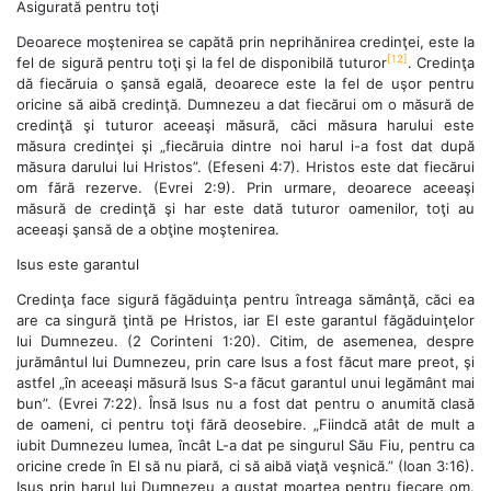
Asigurată pentru toţi
Deoarece moştenirea se capătă prin neprihănirea credinţei, este la
[12]
fel de sigură pentru toţi şi la fel de disponibilă tuturor
. Credinţa
dă fiecăruia o şansă egală, deoarece este la fel de uşor pentru
oricine să aibă credinţă. Dumnezeu a dat fiecărui om o măsură de
credinţă şi tuturor aceeaşi măsură, căci măsura harului este
măsura credinţei şi „fiecăruia dintre noi harul i-a fost dat după
măsura darului lui Hristos”. (Efeseni 4:7). Hristos este dat fiecărui
om fără rezerve. (Evrei 2:9). Prin urmare, deoarece aceeaşi
măsură de credinţă şi har este dată tuturor oamenilor, toţi au
aceeaşi şansă de a obţine moştenirea.
Isus este garantul
Credinţa face sigură făgăduinţa pentru întreaga sămânţă, căci ea
are ca singură ţintă pe Hristos, iar El este garantul făgăduinţelor
lui Dumnezeu. (2 Corinteni 1:20). Citim, de asemenea, despre
jurământul lui Dumnezeu, prin care Isus a fost făcut mare preot, şi
astfel „în aceeaşi măsură Isus S-a făcut garantul unui legământ mai
bun”. (Evrei 7:22). Însă Isus nu a fost dat pentru o anumită clasă
de oameni, ci pentru toţi fără deosebire. „Fiindcă atât de mult a
iubit Dumnezeu lumea, încât L-a dat pe singurul Său Fiu, pentru ca
oricine crede în El să nu piară, ci să aibă viaţă veşnică.” (Ioan 3:16).
Isus prin harul lui Dumnezeu a gustat moartea pentru fiecare om.