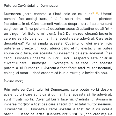
Puterea Cuvântului lui Dumnezeu
[15]
Dumnezeu „care cheamă la fiinţă cele ce nu sunt”
. Uneori
oamenii fac acelaşi lucru, însă în scurt timp noi ne pierdem
încrederea în ei. Când oamenii vorbesc despre lucruri care nu sunt
ca şi cum ar fi, nu putem să descriem această atitudine decât într-
un singur fel. Este o minciună. Însă Dumnezeu cheamă lucrurile
care nu se văd ca şi cum ar fi, şi acesta este adevărul. Care este
deosebirea? Pur şi simplu aceasta: Cuvântul omului n-are nicio
putere să creeze un lucru atunci când el nu există. El ar putea
spune că o face, dar aceasta nu înseamnă că este adevărat. Însă
când Dumnezeu cheamă un lucru, lucrul respectiv este chiar în
cuvântul care îl numeşte. El vorbeşte şi se face. Prin această
putere a lui Dumnezeu, Avraam a fost făcut tatăl multor neamuri,
chiar şi al nostru, dacă credem că Isus a murit şi a înviat din nou.
Înviind morţii
Prin puterea Cuvântului lui Dumnezeu, care poate vorbi despre
acele lucruri care sunt ca şi cum ar fi, şi aceasta să fie adevărat,
sunt înviaţi morţii. Cuvântul Lui îi face vii. Credinţa lui Avraam în
învierea morţilor a fost cea care a făcut din el tatăl multor neamuri.
Jurământul lui Dumnezeu către Avraam a fost făcut cu ocazia
oferirii lui Isaac ca jertfă. (Geneza 22:15-18). Şi „prin credinţă l-a