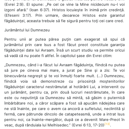
(Evrei 2:9). El spune: „Pe cel ce vine la Mine nicidecum nu-l voi
izgoni afară.” (Ioan 6:37). Hristos locuieşte în inimă prin credinţă.
(Efeseni 3:17). Prin urmare, deoarece Hristos este garantul
făgăduinţei, aceasta trebuie să fie sigură pentru toţi cei care cred.
Jurământul lui Dumnezeu
Pentru unii ar putea părea puţin cam exagerat să spui că
jurământul prin care Isus a fost făcut preot constituie garanţia
făgăduinţei date lui Avraam. Însă un scurt studiu va permite oricui
să vadă că nu poate fi altfel. În capitolul şase din Evrei citim:
„Dumnezeu, când i-a făcut lui Avraam făgăduinţa, fiindcă nu putea
să jure pe cineva mai mare, a jurat pe Sine şi a zis: Te voi
binecuvânta negreşit şi te voi înmulţi foarte mult. (…) Dumnezeu,
fiindcă voia să demonstreze cu prisosinţă moştenitorilor
făgăduinţei caracterul nestrămutat al hotărârii Lui, a intervenit cu
un jurământ, pentru ca, prin două lucruri nestrămutate, în care
este cu neputinţă ca Dumnezeu să mintă, să găsim o puternică
îmbărbătare noi, a căror scăpare a fost să apucăm nădejdea care
ne stă înainte, pe care o avem ca ancoră a sufletului, neclintită şi
fermă, care pătrunde dincolo de catapeteasmă, unde a intrat Isus
pentru noi, ca înainte-mergător, după ce a devenit Mare-Preot în
[13]
veac, după rânduiala lui Melhisedec.” (Evrei 6:13, 17-20)
.