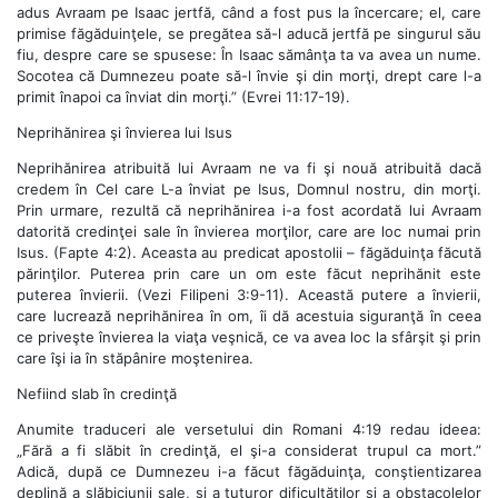
adus Avraam pe Isaac jertfă, când a fost pus la încercare; el, care
primise făgăduinţele, se pregătea să-l aducă jertfă pe singurul său
fiu, despre care se spusese: În Isaac sămânţa ta va avea un nume.
Socotea că Dumnezeu poate să-l învie şi din morţi, drept care l-a
primit înapoi ca înviat din morţi.” (Evrei 11:17-19).
Neprihănirea şi învierea lui Isus
Neprihănirea atribuită lui Avraam ne va fi şi nouă atribuită dacă
credem în Cel care L-a înviat pe Isus, Domnul nostru, din morţi.
Prin urmare, rezultă că neprihănirea i-a fost acordată lui Avraam
datorită credinţei sale în învierea morţilor, care are loc numai prin
Isus. (Fapte 4:2). Aceasta au predicat apostolii – făgăduinţa făcută
părinţilor. Puterea prin care un om este făcut neprihănit este
puterea învierii. (Vezi Filipeni 3:9-11). Această putere a învierii,
care lucrează neprihănirea în om, îi dă acestuia siguranţă în ceea
ce priveşte învierea la viaţa veşnică, ce va avea loc la sfârşit şi prin
care îşi ia în stăpânire moştenirea.
Nefiind slab în credinţă
Anumite traduceri ale versetului din Romani 4:19 redau ideea:
„Fără a fi slăbit în credinţă, el şi-a considerat trupul ca mort.”
Adică, după ce Dumnezeu i-a făcut făgăduinţa, conştientizarea
deplină a slăbiciunii sale, şi a tuturor dificultăţilor şi a obstacolelor