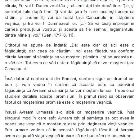
căruia, Eu voi fi Dumnezeul tău şi al seminţei tale după tine. Ţie, şi
seminţei tale după tine, îţi voi da ţara în care locuieşti acum ca
străin, şi anume îţi voi da toată ţara Canaanului în stăpânire
veşnică; şi Eu voi fi Dumnezeul lor. (…) Să vă tăiaţi împrejur în
carnea prepuţului vostru: şi acesta să fie semnul legământului
dintre Mine şi voi.” (Gen. 17:7-8, 11).
Cititorul va spune de îndată: „Da; este clar că aici este o
făgăduinţă; dar ceea ce căutăm noi este făgăduinţa conform
căreia Avraam şi sămânţa sa va moşteni pământul; şi pe aceasta n-
o văd aici. Tot ceea ce văd este o făgăduinţă că ei vor moşteni ţara
Canaanului.”
Însă datorită contextului din Romani, suntem sigur pe drumul cel
bun şi vom vedea în curând că aceasta este cu adevărat
făgăduinţa că Avraam şi sămânţa lui vor moşteni lumea. Trebuie să
studiem detaliile acestei promisiuni. În primul rând să observăm
faptul că moştenirea promisă este o moştenire veşnică.
Însuşi Avraam urmează s-o aibă ca moştenire veşnică. Însă
singurul mod în care atât Avraam cât şi sămânţa sa pot avea în
posesiune veşnică o moştenire este prin deţinerea vieţii veşnice.
Prin urmare vedem că în această făgăduinţă făcută lui Avraam
avem asigurată viaţa veşnică în care să ne bucurăm de posesiune.