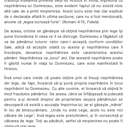
credinţa înseamnă primirea vieţii lui Hristos în inimă, împreună cu
neprihănirea lui Dumnezeu, este evident faptul că nu există nicio
altă cale de a primi moştenirea. Acest lucru este mai clar explicat
de o declaraţie aflată în ultima secţiune, care nu a fost menţionată,
anume că „legea lucrează furie”. (Romani 4:15,
Fidela
).
De aceea, oricine se gândeşte să obţină neprihănirea prin lege îşi
pune încrederea în ceea ce îl va distruge. Dumnezeu a făgăduit că
va da pământul tuturor celor care-l acceptă conform condiţiilor
Sale, adică să accepte odată cu acesta şi neprihănirea care îl
însoţeşte, deoarece neprihănirea este caracteristica acestui
pământ. Neprihănirea va „locui” aici. Dar această neprihănire poate
fi găsită numai în viaţa lui Dumnezeu, care este manifestată în
Hristos.
Însă omul care crede că poate obţine prin el însuşi neprihănirea
din lege, de fapt, încearcă să-şi pună propria neprihănire în locul
neprihănirii lui Dumnezeu. Cu alte cuvinte, el încearcă să obţină în
mod fraudulos pământul. De aceea, când se înfăţişează la judecată
pentru a-şi dovedi dreptul de proprietate asupra pământului se
descoperă că există o acuzaţie împotriva lui; iar el găseşte „mânie”
în loc de binecuvântare. „Unde nu este Lege, acolo nu este nici
călcare de Lege”, însă legea este pretutindeni, şi în consecinţă şi
călcarea de lege. Toţi au păcătuit, astfel că moştenirea nu poate fi
obţinută prin lege.