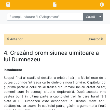
Caută
Anterior
Următor
4. Crezând promisiunea uimitoare a
lui Dumnezeu
Introducere
Scopul final al studiului detaliat a oricărei cărţi a Bibliei este de a
putea cuprinde întreaga carte dintr-o singură privire. Capitolul doi
şi prima parte a celui de-al treilea din Romani ne-au arătat că toţi
oamenii sunt în aceeaşi situaţie deplorabilă. După aceasta vine
vestea bună în ultima parte a capitolului trei, în care harul fără
plată al lui Dumnezeu este descoperit în Hristos, mântuitorul
păcătoşilor. Iar acum, în capitolul patru, găsim argumentaţia finală