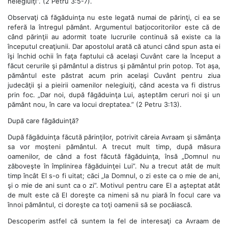
nelegiuiţi”. (2 Petru 3:5-7).
Observaţi că făgăduinţa nu este legată numai de părinţi, ci ea se
referă la întregul pământ. Argumentul batjocoritorilor este că de
când părinţii au adormit toate lucrurile continuă să existe ca la
începutul creaţiunii. Dar apostolul arată că atunci când spun asta ei
îşi închid ochii în faţa faptului că acelaşi Cuvânt care la început a
făcut cerurile şi pământul a distrus şi pământul prin potop. Tot aşa,
pământul este păstrat acum prin acelaşi Cuvânt pentru ziua
judecăţii şi a pieirii oamenilor nelegiuiţi, când acesta va fi distrus
prin foc. „Dar noi, după făgăduinţa Lui, aşteptăm ceruri noi şi un
pământ nou, în care va locui dreptatea.” (2 Petru 3:13).
După care făgăduinţă?
După făgăduinţa făcută părinţilor, potrivit căreia Avraam şi sămânţa
sa vor moşteni pământul. A trecut mult timp, după măsura
oamenilor, de când a fost făcută făgăduinţa, însă „Domnul nu
zăboveşte în împlinirea făgăduinţei Lui”. Nu a trecut atât de mult
timp încât El s-o fi uitat; căci „la Domnul, o zi este ca o mie de ani,
şi o mie de ani sunt ca o zi”. Motivul pentru care El a aşteptat atât
de mult este că El doreşte ca nimeni să nu piară în focul care va
înnoi pământul, ci doreşte ca toţi oamenii să se pocăiască.
Descoperim astfel că suntem la fel de interesaţi ca Avraam de