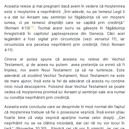
Aceasta reiese şi mai pregnant dacă avem în vedere că moştenirea
este o moştenire a neprihănirii. „Într-adevăr, nu pe temeiul Legii li
s-a dat lui Avraam sau seminţei lui făgăduinţa că vor moşteni
lumea, ci pe temeiul dreptăţii care se capătă prin credinţă.”
[9]
(Romani 4:13)
. Tocmai acest lucru se găseşte în făgăduinţa
înregistrată în capitolul şaptesprezece din Geneza. Căci acel
legământ a fost sigilat prin circumcizie (vezi versetul 11), iar
circumcizia era pecetea neprihănirii prin credinţă. (Vezi Romani
4:11).
Cineva ar putea spune că aceasta nu reiese din Vechiul
Testament, şi de aceea nu putem avea pretenţia ca evreii să fi
înţeles; noi avem Noul Testament ca să ne lumineze. Este
adevărat că studiind Vechiul Testament, Noul Testament ne este
de mare ajutor, însă este la fel de adevărat că acesta nu conţine
nicio nouă descoperire. Folosind doar Vechiul Testament se poate
vedea că moştenirea promisă lui Avraam şi seminţei sale era numai
cu condiţia neprihănirii prin credinţă.
Aceasta este concluzia care se desprinde în mod normal din faptul
că moştenirea trebuie să fie o posesiune veşnică. Însă evreii ştiau
foarte bine că viaţa veşnică aparţine numai celor drepţi. „Cel
neprihănit nu se va clătina niciodată, dar cei răi nu vor locui în
ţară.” (Proverbe 10:30). „Fiindcă cei răi vor fi nimiciţi, iar cei ce