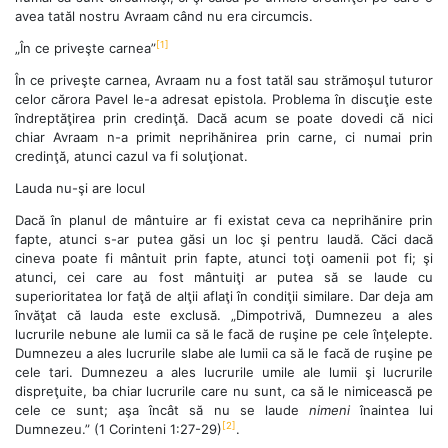
avea tatăl nostru Avraam când nu era circumcis.
[1]
„În ce priveşte carnea”
În ce priveşte carnea, Avraam nu a fost tatăl sau strămoşul tuturor
celor cărora Pavel le-a adresat epistola. Problema în discuţie este
îndreptăţirea prin credinţă. Dacă acum se poate dovedi că nici
chiar Avraam n-a primit neprihănirea prin carne, ci numai prin
credinţă, atunci cazul va fi soluţionat.
Lauda nu-şi are locul
Dacă în planul de mântuire ar fi existat ceva ca neprihănire prin
fapte, atunci s-ar putea găsi un loc şi pentru laudă. Căci dacă
cineva poate fi mântuit prin fapte, atunci toţi oamenii pot fi; şi
atunci, cei care au fost mântuiţi ar putea să se laude cu
superioritatea lor faţă de alţii aflaţi în condiţii similare. Dar deja am
învăţat că lauda este exclusă. „Dimpotrivă, Dumnezeu a ales
lucrurile nebune ale lumii ca să le facă de ruşine pe cele înţelepte.
Dumnezeu a ales lucrurile slabe ale lumii ca să le facă de ruşine pe
cele tari. Dumnezeu a ales lucrurile umile ale lumii şi lucrurile
dispreţuite, ba chiar lucrurile care nu sunt, ca să le nimicească pe
cele ce sunt; aşa încât să nu se laude
nimeni
înaintea lui
[2]
Dumnezeu.” (1 Corinteni 1:27-29)
.