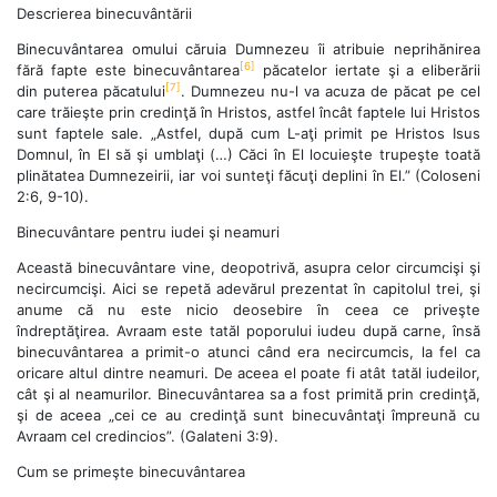
Descrierea binecuvântării
Binecuvântarea omului căruia Dumnezeu îi atribuie neprihănirea
[6]
fără fapte este binecuvântarea
păcatelor iertate şi a eliberării
[7]
din pu­terea păcatului
. Dumnezeu nu-l va acuza de păcat pe cel
care trăieşte prin credinţă în Hristos, astfel încât faptele lui Hristos
sunt faptele sale. „Astfel, după cum L-aţi primit pe Hristos Isus
Domnul, în El să şi umblaţi (…) Căci în El locuieşte trupeşte toată
plinătatea Dumnezeirii, iar voi sunteţi făcuţi deplini în El.” (Coloseni
2:6, 9-10).
Binecuvântare pentru iudei şi neamuri
Această binecuvântare vine, deopotrivă, asupra celor circumcişi şi
necircumcişi. Aici se repetă adevărul prezentat în capitolul trei, şi
anume că nu este nicio deosebire în ceea ce priveşte
îndreptăţirea. Avraam este tatăl poporului iudeu după carne, însă
binecuvântarea a primit-o atunci când era necircumcis, la fel ca
oricare altul dintre neamuri. De aceea el poate fi atât tatăl iudeilor,
cât şi al neamurilor. Binecuvântarea sa a fost primită prin credinţă,
şi de aceea „cei ce au credinţă sunt binecuvântaţi împreună cu
Avraam cel credincios”. (Galateni 3:9).
Cum se primeşte binecuvântarea