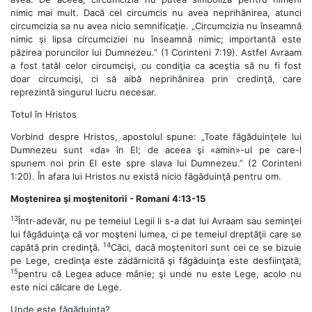
nimic mai mult. Dacă cel circumcis nu avea neprihănirea, atunci
circumcizia sa nu avea nicio semnificaţie. „Circumcizia nu înseamnă
nimic şi lipsa circumciziei nu înseamnă nimic; importantă este
păzirea poruncilor lui Dumnezeu.” (1 Corinteni 7:19). Astfel Avraam
a fost tatăl celor circumcişi, cu condiţia ca aceştia să nu fi fost
doar circumcişi, ci să aibă neprihănirea prin credinţă, care
reprezintă singurul lucru necesar.
Totul în Hristos
Vorbind despre Hristos, apostolul spune: „Toate făgăduinţele lui
Dumnezeu sunt «da» în El; de aceea şi «amin»-ul pe care-l
spunem noi prin El este spre slava lui Dumnezeu.” (2 Corinteni
1:20). În afara lui Hristos nu există nicio făgăduinţă pentru om.
Moştenirea şi moştenitorii - Romani 4:13-15
13
Într-adevăr, nu pe temeiul Legii li s-a dat lui Avraam sau seminţei
lui făgăduinţa că vor moşteni lumea, ci pe temeiul dreptăţii care se
14
capătă prin credinţă.
Căci, dacă moştenitori sunt cei ce se bizuie
pe Lege, credinţa este zădărnicită şi făgăduinţa este desfiinţată,
15
pentru că Legea aduce mânie; şi unde nu este Lege, acolo nu
este nici călcare de Lege.
Unde este făgăduinţa?