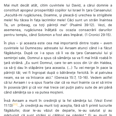
Mai mult decât atât, citim cuvintele lui David, a cărui domnie a
constituit apogeul prosperităţii copiilor lui Israel în ţara Canaanului:
„Ascultă-mi rugăciunea, Doamne, şi pleacă-ţi urechea la strigătele
mele! Nu tăcea în faţa lacrimilor mele! Căci sunt un străin înaintea
Ta, un pribeag, ca toţi părinţii mei” (Psalmii 39:12). Vezi, de
asemenea, rugăciunea înălţată cu ocazia consacrării darurilor
pentru templu, când Solomon a fost ales împărat. (1 Cronici 29:15).
În plus – şi aceasta este cea mai importantă dintre toate – avem
cuvintele lui Dumnezeu adresate lui Avraam atunci când i-a făcut
făgăduinţa. După ce i-a spus că îi va da ţara Canaanului lui şi
seminţei sale, Domnul a spus că sămânţa sa va fi mai întâi roabă în
ţară străină. „Eu sunt Domnul, care te-am scos din Ur din Haldea,
ca să-ţi dau în stăpânire ţara aceasta. (…) Tu vei merge în pace la
părinţii tăi; vei fi îngropat după o bătrâneţe fericită. În al patrulea
neam, ea se va întoarce aici.” (Geneza 15:7, 13-16). Vedem astfel
că lui Avraam i s-a spus foarte clar că va muri înainte ca el să intre
în posesia ţării şi că vor mai trece cel puţin patru sute de ani până
când sămânţa sa o va putea moşteni.
Însă Avraam a murit în credinţă şi la fel sămânţa lui. (Vezi Evrei
[11]
11:13)
. „În credinţă au murit toţi aceştia, fără să fi primit lucrurile
făgăduite; doar le-au văzut de departe, le-au salutat şi au
mărturisit că sunt străini şi călători pe pământ.” Ei au murit în