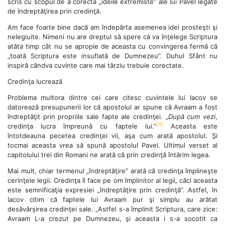
scris cu scopul de a corecta „ideile extremiste” ale lui Pavel legate
de îndreptăţirea prin credinţă.
Am face foarte bine dacă am îndepărta asemenea idei prosteşti şi
nelegiuite. Nimeni nu are dreptul să spere că va înţelege Scriptura
atâta timp cât nu se apropie de aceasta cu convingerea fermă că
„toată Scriptura este insuflată de Dumnezeu”. Duhul Sfânt nu
inspiră cândva cuvinte care mai târziu trebuie corectate.
Credinţa lucrează
Problema multora dintre cei care citesc cuvintele lui Iacov se
datorează presupunerii lor că apostolul ar spune că Avraam a fost
îndreptăţit prin propriile sale fapte ale credinţei. „
După cum vezi
,
[5]
credinţa lucra împreună cu faptele lui.”
Aceasta este
întotdeauna pecetea credinţei vii, aşa cum arată apostolul. Şi
tocmai aceasta vrea să spună apostolul Pavel. Ultimul verset al
capitolului trei din Romani ne arată că prin credinţă întărim legea.
Mai mult, chiar termenul „îndreptăţire” arată că credinţa împlineşte
cerinţele legii. Credinţa îl face pe om împlinitor al legii, căci aceasta
este semnificaţia expresiei „îndreptăţire prin credinţă”. Astfel, în
Iacov citim că faptele lui Avraam pur şi simplu au arătat
desăvârşirea credinţei sale. „Astfel s-a împlinit Scriptura, care zice:
Avraam L-a crezut pe Dumnezeu, şi aceasta i s-a socotit ca