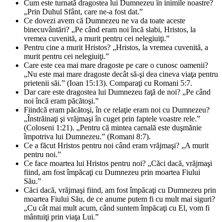
Cum este turnată dragostea lui Dumnezeu în inimile noastre?
„Prin Duhul Sfânt, care ne-a fost dat.”
Ce dovezi avem că Dumnezeu ne va da toate aceste
binecuvântări? „Pe când eram noi încă slabi, Hristos, la
vremea cuvenită, a murit pentru cei nelegiuiţi.”
Pentru cine a murit Hristos? „Hristos, la vremea cuvenită, a
murit pentru cei nelegiuiţi.”
Care este cea mai mare dragoste pe care o cunosc oamenii?
„Nu este mai mare dragoste decât să-şi dea cineva viaţa pentru
prietenii săi.” (Ioan 15:13). Comparaţi cu Romani 5:7.
Dar care este dragostea lui Dumnezeu faţă de noi? „Pe când
noi încă eram păcătoşi.”
Fiindcă eram păcătoşi, în ce relaţie eram noi cu Dumnezeu?
„Înstrăinaţi şi vrăjmaşi în cuget prin faptele voastre rele.”
(Coloseni 1:21). „Pentru că mintea carnală este duşmănie
împotriva lui Dumnezeu.” (Romani 8:7).
Ce a făcut Hristos pentru noi când eram vrăjmaşi? „A murit
pentru noi.”
Ce face moartea lui Hristos pentru noi? „Căci dacă, vrăjmaşi
fiind, am fost împăcaţi cu Dumnezeu prin moartea Fiului
Său.”
Căci dacă, vrăjmaşi fiind, am fost împăcaţi cu Dumnezeu prin
moartea Fiului Său, de ce anume putem fi cu mult mai siguri?
„Cu cât mai mult acum, când suntem împăcaţi cu El, vom fi
mântuiţi prin viaţa Lui.”