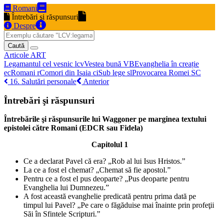
Romani
Întrebări şi răspunsuri
Despre
Caută
Articole
ART
Legamantul cel vesnic
lcv
Vestea bună
VB
Evanghelia în creație
ec
Romani
r
Comori din Isaia
ci
Sub lege
sl
Provocarea Romei
SC
16. Salutări personale
Anterior
Întrebări şi răspunsuri
Întrebările şi răspunsurile lui Waggoner pe marginea textului
epistolei către Romani (EDCR sau Fidela)
Capitolul 1
Ce a declarat Pavel că era? „Rob al lui Isus Hristos.”
La ce a fost el chemat? „Chemat să fie apostol.”
Pentru ce a fost el pus deoparte? „Pus deoparte pentru
Evanghelia lui Dumnezeu.”
A fost această evanghelie predicată pentru prima dată pe
timpul lui Pavel? „Pe care o făgăduise mai înainte prin profeţii
Săi în Sfintele Scripturi.”