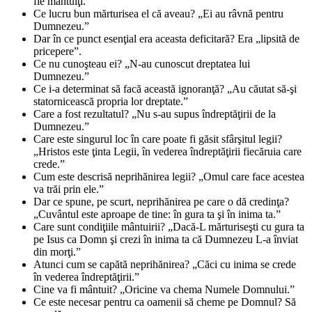
fie mântuiţi.”
Ce lucru bun mărturisea el că aveau? „Ei au râvnă pentru
Dumnezeu.”
Dar în ce punct esenţial era aceasta deficitară? Era „lipsită de
pricepere”.
Ce nu cunoşteau ei? „N-au cunoscut dreptatea lui
Dumnezeu.”
Ce i-a determinat să facă această ignoranţă? „Au căutat să-şi
statornicească propria lor dreptate.”
Care a fost rezultatul? „Nu s-au supus îndreptăţirii de la
Dumnezeu.”
Care este singurul loc în care poate fi găsit sfârşitul legii?
„Hristos este ţinta Legii, în vederea îndreptăţirii fiecăruia care
crede.”
Cum este descrisă neprihănirea legii? „Omul care face acestea
va trăi prin ele.”
Dar ce spune, pe scurt, neprihănirea pe care o dă credinţa?
„Cuvântul este aproape de tine: în gura ta şi în inima ta.”
Care sunt condiţiile mântuirii? „Dacă-L mărturiseşti cu gura ta
pe Isus ca Domn şi crezi în inima ta că Dumnezeu L-a înviat
din morţi.”
Atunci cum se capătă neprihănirea? „Căci cu inima se crede
în vederea îndreptăţirii.”
Cine va fi mântuit? „Oricine va chema Numele Domnului.”
Ce este necesar pentru ca oamenii să cheme pe Domnul? Să