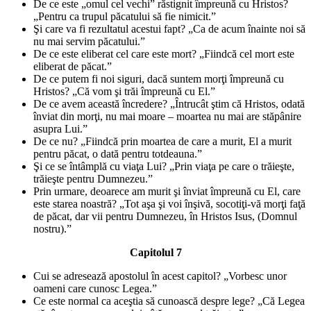
De ce este „omul cel vechi” răstignit împreună cu Hristos?
„Pentru ca trupul păcatului să fie nimicit.”
Şi care va fi rezultatul acestui fapt? „Ca de acum înainte noi să
nu mai servim păcatului.”
De ce este eliberat cel care este mort? „Fiindcă cel mort este
eliberat de păcat.”
De ce putem fi noi siguri, dacă suntem morţi împreună cu
Hristos? „Că vom şi trăi împreună cu El.”
De ce avem această încredere? „Întrucât ştim că Hristos, odată
înviat din morţi, nu mai moare – moartea nu mai are stăpânire
asupra Lui.”
De ce nu? „Fiindcă prin moartea de care a murit, El a murit
pentru păcat, o dată pentru totdeauna.”
Şi ce se întâmplă cu viaţa Lui? „Prin viaţa pe care o trăieşte,
trăieşte pentru Dumnezeu.”
Prin urmare, deoarece am murit şi înviat împreună cu El, care
este starea noastră? „Tot aşa şi voi înşivă, socotiţi-vă morţi faţă
de păcat, dar vii pentru Dumnezeu, în Hristos Isus, (Domnul
nostru).”
Capitolul 7
Cui se adresează apostolul în acest capitol? „Vorbesc unor
oameni care cunosc Legea.”
Ce este normal ca aceştia să cunoască despre lege? „Că Legea