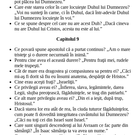
pot plăcea lui Dumnezeu.”
Care este starea celor în care locuieşte Duhul lui Dumnezeu?
„Voi nu sunteţi în carne, ci în Duhul, dacă într-adevăr Duhul
lui Dumnezeu locuieşte în voi.”
Ce se spune despre cel care nu are acest Duh? „Dacă cineva
nu are Duhul lui Cristos, acesta nu este al lui.”
Capitolul 9
Ce povară spune apostolul că a purtat continuu? „Am o mare
tristeţe şi o durere necurmată în inimă.”
Pentru cine avea el această durere? „Pentru fraţii mei, rudele
mele trupeşti.”
Cât de mare era dragostea şi compasiunea sa pentru ei? „Căci
mi-aş fi dorit să fiu eu însumi anatema, despărţit de Hristos.”
Cine erau aceşti fraţi? „Israeliţii.”
Ce privilegii aveau ei? „Înfierea, slava, legămintele, darea
Legii, slujba preoţească, făgăduinţele, se trag din patriarhi.”
Ce alt mare privilegiu aveau ei? „Din ei a ieşit, după trup,
Hristosul.”
Dacă starea lor era atât de rea, în ciuda tuturor făgăduinţelor,
cum poate fi dovedită integritatea cuvântului lui Dumnezeu?
„Căci nu toţi cei din Israel sunt Israel.”
Care sunt singurii descendenţi ai lui Avraam ce fac parte din
sămânţă? „În Isaac sămânţa ta va avea un nume.”