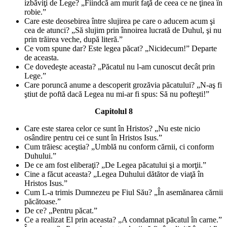
izbăviţi de Lege? „Fiindcă am murit faţă de ceea ce ne ţinea în
robie.”
Care este deosebirea între slujirea pe care o aducem acum şi
cea de atunci? „Să slujim prin înnoirea lucrată de Duhul, şi nu
prin trăirea veche, după literă.”
Ce vom spune dar? Este legea păcat? „Nicidecum!” Departe
de aceasta.
Ce dovedeşte aceasta? „Păcatul nu l-am cunoscut decât prin
Lege.”
Care poruncă anume a descoperit grozăvia păcatului? „N-aş fi
ştiut de poftă dacă Legea nu mi-ar fi spus: Să nu pofteşti!”
Capitolul 8
Care este starea celor ce sunt în Hristos? „Nu este nicio
osândire pentru cei ce sunt în Hristos Isus.”
Cum trăiesc aceştia? „Umblă nu conform cărnii, ci conform
Duhului.”
De ce am fost eliberaţi? „De Legea păcatului şi a morţii.”
Cine a făcut aceasta? „Legea Duhului dătător de viaţă în
Hristos Isus.”
Cum L-a trimis Dumnezeu pe Fiul Său? „În asemănarea cărnii
păcătoase.”
De ce? „Pentru păcat.”
Ce a realizat El prin aceasta? „A condamnat păcatul în carne.”