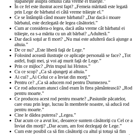
stăpâneşte asupra omului câtă vreme el trăieşte.”
În ce fel este ilustrat acest fapt? „Femeia măritată este legată
prin Lege de bărbatul ei câtă vreme trăieşte el.”
Ce se întâmplă când moare bărbatul? „Dar dacă-i moare
bărbatul, este dezlegată de legea căsătoriei.”
Cum ar considera-o legea, dacă atâta vreme cât bărbatul ei
trăieşte, ea s-a mărita cu un alt bărbat? „Adulteră.”
Dar dacă soţul ar fi mort? „Nu mai este adulteră dacă ajunge a
altuia.”
De ce nu? „Este liberă faţă de Lege.”
Folosind această ilustraţie ce aplicaţie personală se face? „Tot
astfel, fraţii mei, şi voi aţi murit faţă de Lege.”
Prin ce mijloc? „Prin trupul lui Hristos.”
Cu ce scop? „Ca să ajungeţi ai altuia.”
Ai cui? „Ai Celui ce a înviat din morţi.”
Pentru ce? „Ca să aducem rod pentru Dumnezeu.”
Ce rod aduceam atunci când eram în firea pământească? „Rod
pentru moarte.”
Ce producea acest rod pentru moarte? „Pasiunile păcatelor,
care erau prin lege, lucrau în membrele noastre, să aducă rod
pentru moarte.”
Cine le dădea puterea? „Legea.”
Dar acum ce a avut loc, deoarece suntem căsătoriţi cu Cel ce a
înviat din morţi? „Dar acum, am fost dezlegaţi de Lege.”
Cum este posibil ca să fim căsătoriţi cu altul şi totuşi să fim