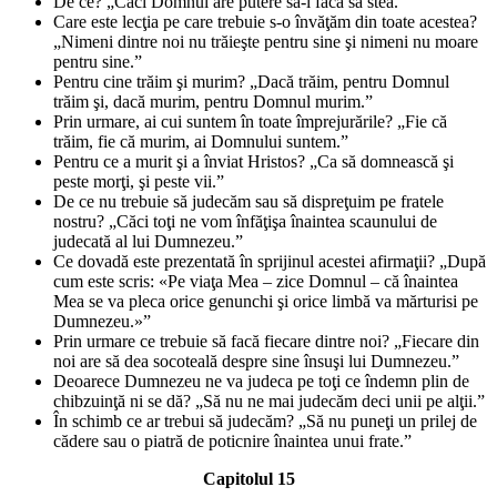
De ce? „Căci Domnul are putere să-l facă să stea.”
Care este lecţia pe care trebuie s-o învăţăm din toate acestea?
„Nimeni dintre noi nu trăieşte pentru sine şi nimeni nu moare
pentru sine.”
Pentru cine trăim şi murim? „Dacă trăim, pentru Domnul
trăim şi, dacă murim, pentru Domnul murim.”
Prin urmare, ai cui suntem în toate împrejurările? „Fie că
trăim, fie că murim, ai Domnului suntem.”
Pentru ce a murit şi a înviat Hristos? „Ca să domnească şi
peste morţi, şi peste vii.”
De ce nu trebuie să judecăm sau să dispreţuim pe fratele
nostru? „Căci toţi ne vom înfăţişa înaintea scaunului de
judecată al lui Dumnezeu.”
Ce dovadă este prezentată în sprijinul acestei afirmaţii? „După
cum este scris: «Pe viaţa Mea – zice Domnul – că înaintea
Mea se va pleca orice genunchi şi orice limbă va mărturisi pe
Dumnezeu.»”
Prin urmare ce trebuie să facă fiecare dintre noi? „Fiecare din
noi are să dea socoteală despre sine însuşi lui Dumnezeu.”
Deoarece Dumnezeu ne va judeca pe toţi ce îndemn plin de
chibzuinţă ni se dă? „Să nu ne mai judecăm deci unii pe alţii.”
În schimb ce ar trebui să judecăm? „Să nu puneţi un prilej de
cădere sau o piatră de poticnire înaintea unui frate.”
Capitolul 15