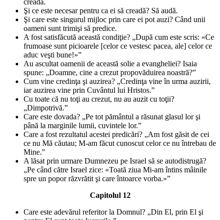
creadă.
Şi ce este necesar pentru ca ei să creadă? Să audă.
Şi care este singurul mijloc prin care ei pot auzi? Când unii
oameni sunt trimişi să predice.
A fost satisfăcută această condiţie? „După cum este scris: «Ce
frumoase sunt picioarele [celor ce vestesc pacea, ale] celor ce
aduc veşti bune!»”
Au ascultat oamenii de această solie a evangheliei? Isaia
spune: „Doamne, cine a crezut propovăduirea noastră?”
Cum vine credinţa şi auzirea? „Credinţa vine în urma auzirii,
iar auzirea vine prin Cuvântul lui Hristos.”
Cu toate că nu toţi au crezut, nu au auzit cu toţii?
„Dimpotrivă.”
Care este dovada? „Pe tot pământul a răsunat glasul lor şi
până la marginile lumii, cuvintele lor.”
Care a fost rezultatul acestei predicări? „Am fost găsit de cei
ce nu Mă căutau; M-am făcut cunoscut celor ce nu întrebau de
Mine.”
A lăsat prin urmare Dumnezeu pe Israel să se autodistrugă?
„Pe când către Israel zice: «Toată ziua Mi-am întins mâinile
spre un popor răzvrătit şi care întoarce vorba.»”
Capitolul 12
Care este adevărul referitor la Domnul? „Din El, prin El şi