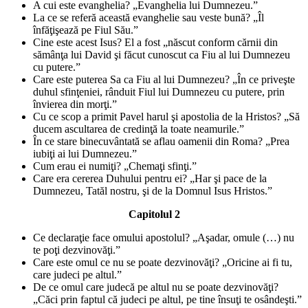
A cui este evanghelia? „Evanghelia lui Dumnezeu.”
La ce se referă această evanghelie sau veste bună? „Îl
înfăţişează pe Fiul Său.”
Cine este acest Isus? El a fost „născut conform cărnii din
sămânţa lui David şi făcut cunoscut ca Fiu al lui Dumnezeu
cu putere.”
Care este puterea Sa ca Fiu al lui Dumnezeu? „În ce priveşte
duhul sfinţeniei, rânduit Fiul lui Dumnezeu cu putere, prin
învierea din morţi.”
Cu ce scop a primit Pavel harul şi apostolia de la Hristos? „Să
ducem ascultarea de credinţă la toate neamurile.”
În ce stare binecuvântată se aflau oamenii din Roma? „Prea
iubiţi ai lui Dumnezeu.”
Cum erau ei numiţi? „Chemaţi sfinţi.”
Care era cererea Duhului pentru ei? „Har şi pace de la
Dumnezeu, Tatăl nostru, şi de la Domnul Isus Hristos.”
Capitolul 2
Ce declaraţie face omului apostolul? „Aşadar, omule (…) nu
te poţi dezvinovăţi.”
Care este omul ce nu se poate dezvinovăţi? „Oricine ai fi tu,
care judeci pe altul.”
De ce omul care judecă pe altul nu se poate dezvinovăţi?
„Căci prin faptul că judeci pe altul, pe tine însuţi te osândeşti.”