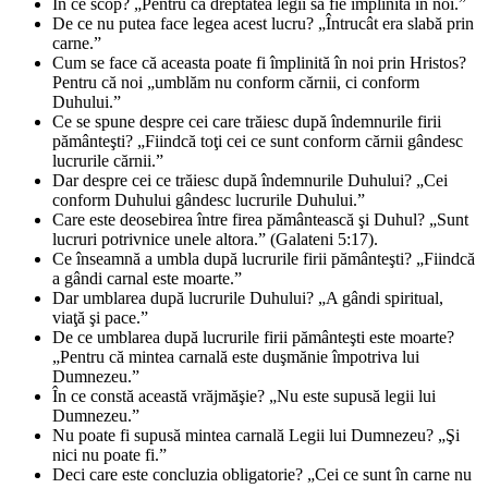
În ce scop? „Pentru ca dreptatea legii să fie împlinită în noi.”
De ce nu putea face legea acest lucru? „Întrucât era slabă prin
carne.”
Cum se face că aceasta poate fi împlinită în noi prin Hristos?
Pentru că noi „umblăm nu conform cărnii, ci conform
Duhului.”
Ce se spune despre cei care trăiesc după îndemnurile firii
pământeşti? „Fiindcă toţi cei ce sunt conform cărnii gândesc
lucrurile cărnii.”
Dar despre cei ce trăiesc după îndemnurile Duhului? „Cei
conform Duhului gândesc lucrurile Duhului.”
Care este deosebirea între firea pământească şi Duhul? „Sunt
lucruri potrivnice unele altora.” (Galateni 5:17).
Ce înseamnă a umbla după lucrurile firii pământeşti? „Fiindcă
a gândi carnal este moarte.”
Dar umblarea după lucrurile Duhului? „A gândi spiritual,
viaţă şi pace.”
De ce umblarea după lucrurile firii pământeşti este moarte?
„Pentru că mintea carnală este duşmănie împotriva lui
Dumnezeu.”
În ce constă această vrăjmăşie? „Nu este supusă legii lui
Dumnezeu.”
Nu poate fi supusă mintea carnală Legii lui Dumnezeu? „Şi
nici nu poate fi.”
Deci care este concluzia obligatorie? „Cei ce sunt în carne nu