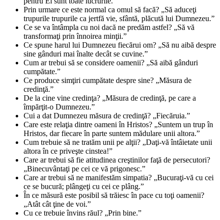
pentru El sunt toate lucrurile.”
Prin urmare ce este normal ca omul să facă? „Să aduceţi
trupurile trupurile ca jertfă vie, sfântă, plăcută lui Dumnezeu.”
Ce se va întâmpla cu noi dacă ne predăm astfel? „Să vă
transformaţi prin înnoirea minţii.”
Ce spune harul lui Dumnezeu fiecărui om? „Să nu aibă despre
sine gânduri mai înalte decât se cuvine.”
Cum ar trebui să se considere oamenii? „Să aibă gânduri
cumpătate.”
Ce produce simţiri cumpătate despre sine? „Măsura de
credinţă.”
De la cine vine credinţa? „Măsura de credinţă, pe care a
împărţit-o Dumnezeu.”
Cui a dat Dumnezeu măsura de credinţă? „Fiecăruia.”
Care este relaţia dintre oameni în Hristos? „Suntem un trup în
Hristos, dar fiecare în parte suntem mădulare unii altora.”
Cum trebuie să ne tratăm unii pe alţii? „Daţi-vă întâietate unii
altora în ce priveşte cinstea!”
Care ar trebui să fie atitudinea creştinilor faţă de persecutori?
„Binecuvântaţi pe cei ce vă prigonesc.”
Care ar trebui să ne manifestăm simpatia? „Bucuraţi-vă cu cei
ce se bucură; plângeţi cu cei ce plâng.”
În ce măsură este posibil să trăiesc în pace cu toţi oamenii?
„Atât cât ţine de voi.”
Cu ce trebuie învins răul? „Prin bine.”