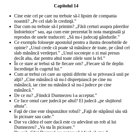
Capitolul 14
Cine este cel pe care nu trebuie să-l lipsim de compania
noastră? „Pe cel slab în credinţă.”
Dar cum nu trebuie să-l primim? „Fără certuri asupra părerilor
îndoielnice” sau, aşa cum este prezentat în nota marginală şi
reprodus de unele traduceri: „Să nu-i judecaţi gândurile.”
Ce exemplu foloseşte apostolul pentru a ilustra deosebirile de
opinie? „Unul crede că poate să mănânce de toate, pe când cel
slab mănâncă verdeţuri.” „Unul socoteşte o zi mai presus
decât alta, dar pentru altul toate zilele sunt la fel.”
În ce stare ar trebui să fie fiecare om? „Fiecare să fie deplin
încredinţat în cugetul lui.”
Cum ar trebui cei care au opinii diferite să se privească unii pe
alţii? „Cine mănâncă să nu-l dispreţuiască pe cine nu
mănâncă, iar cine nu mănâncă să nu-l judece pe cine
mănâncă.”
De ce nu? „Fiindcă Dumnezeu l-a acceptat.”
Ce face omul care judecă pe altul? El judecă „pe slujitorul
altuia”.
Faţă de cine este răspunzător robul? „Faţă de stăpânul său stă
în picioare sau cade.”
Dar va cădea el oare dacă este cu adevărat un rob al lui
Dumnezeu? „Va sta în picioare.”