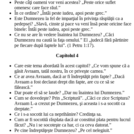
Peste câţi oameni vor veni acestea? „Peste orice suflet
omenesc care face răul.”
În ce ordine? „Întâi peste iudeu, apoi peste grec.”
Este Dumnezeu la fel de imparţial în privinţa răsplăţii ca a
pedepsei? „Slavă, cinste şi pace va veni însă peste oricine face
binele: Întâi peste iudeu, apoi peste grec.”
Ce nu se are în vedere înaintea lui Dumnezeu? „Căci
Dumnezeu nu caută la faţa omului.” El „judecă fără părtinire
pe fiecare după faptele lui”. (1 Petru 1:17).
Capitolul 4
Care este tema abordată în acest capitol? „Ce vom spune că a
găsit Avraam, tatăl nostru, în ce priveşte carnea.”
Ce ar avea Avraam, dacă ar fi îndreptăţit prin fapte? „Dacă
Avraam a fost declarat drept din fapte, are cu ce să se
fălească.”
Dar poate el să se laude? „Dar nu înaintea lui Dumnezeu.”
Cum se dovedeşte? Prin „Scriptură”. „Căci ce zice Scriptura?
Avraam L-a crezut pe Dumnezeu, şi aceasta i s-a socotit ca
dreptate.”
Ce i s-a socotit lui ca neprihănire? Credinţa sa.
Cum ar fi socotită răsplata dacă ar constitui plata pentru lucrul
făcut? „Nu i se socoteşte ca har, ci ca ceva datorat.”
Pe cine îndreptăţeşte Dumnezeu? „Pe cel nelegiuit.”