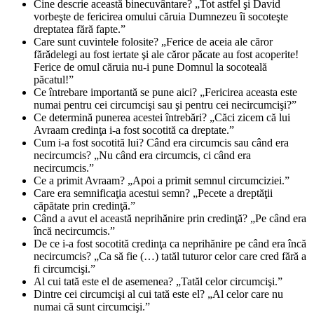
Cine descrie această binecuvântare? „Tot astfel şi David
vorbeşte de fericirea omului căruia Dumnezeu îi socoteşte
dreptatea fără fapte.”
Care sunt cuvintele folosite? „Ferice de aceia ale căror
fărădelegi au fost iertate şi ale căror păcate au fost acoperite!
Ferice de omul căruia nu-i pune Domnul la socoteală
păcatul!”
Ce întrebare importantă se pune aici? „Fericirea aceasta este
numai pentru cei circumcişi sau şi pentru cei necircumcişi?”
Ce determină punerea acestei întrebări? „Căci zicem că lui
Avraam credinţa i-a fost socotită ca dreptate.”
Cum i-a fost socotită lui? Când era circumcis sau când era
necircumcis? „Nu când era circumcis, ci când era
necircumcis.”
Ce a primit Avraam? „Apoi a primit semnul circumciziei.”
Care era semnificaţia acestui semn? „Pecete a dreptăţii
căpătate prin credinţă.”
Când a avut el această neprihănire prin credinţă? „Pe când era
încă necircumcis.”
De ce i-a fost socotită credinţa ca neprihănire pe când era încă
necircumcis? „Ca să fie (…) tatăl tuturor celor care cred fără a
fi circumcişi.”
Al cui tată este el de asemenea? „Tatăl celor circumcişi.”
Dintre cei circumcişi al cui tată este el? „Al celor care nu
numai că sunt circumcişi.”