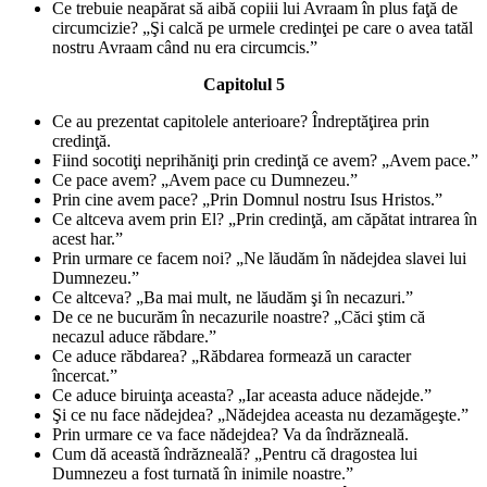
Ce trebuie neapărat să aibă copiii lui Avraam în plus faţă de
circumcizie? „Şi calcă pe urmele credinţei pe care o avea tatăl
nostru Avraam când nu era circumcis.”
Capitolul 5
Ce au prezentat capitolele anterioare? Îndreptăţirea prin
credinţă.
Fiind socotiţi neprihăniţi prin credinţă ce avem? „Avem pace.”
Ce pace avem? „Avem pace cu Dumnezeu.”
Prin cine avem pace? „Prin Domnul nostru Isus Hristos.”
Ce altceva avem prin El? „Prin credinţă, am căpătat intrarea în
acest har.”
Prin urmare ce facem noi? „Ne lăudăm în nădejdea slavei lui
Dumnezeu.”
Ce altceva? „Ba mai mult, ne lăudăm şi în necazuri.”
De ce ne bucurăm în necazurile noastre? „Căci ştim că
necazul aduce răbdare.”
Ce aduce răbdarea? „Răbdarea formează un caracter
încercat.”
Ce aduce biruinţa aceasta? „Iar aceasta aduce nădejde.”
Şi ce nu face nădejdea? „Nădejdea aceasta nu dezamăgeşte.”
Prin urmare ce va face nădejdea? Va da îndrăzneală.
Cum dă această îndrăzneală? „Pentru că dragostea lui
Dumnezeu a fost turnată în inimile noastre.”