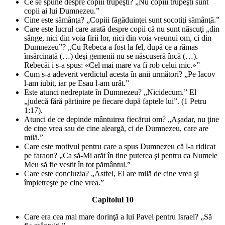
Ce se spune despre copiii trupeşti? „Nu copiii trupeşti sunt
copii ai lui Dumnezeu.”
Cine este sămânţa? „Copiii făgăduinţei sunt socotiţi sămânţă.”
Care este lucrul care arată despre copii că nu sunt născuţi „din
sânge, nici din voia firii lor, nici din voia vreunui om, ci din
Dumnezeu”? „Cu Rebeca a fost la fel, după ce a rămas
însărcinată (…) deşi gemenii nu se născuseră încă (…).
Rebecăi i s-a spus: «Cel mai mare va fi rob celui mic.»”
Cum s-a adeverit verdictul acesta în anii următori? „Pe Iacov
l-am iubit, iar pe Esau l-am urât.”
Este atunci nedreptate în Dumnezeu? „Nicidecum.” El
„judecă fără părtinire pe fiecare după faptele lui”. (1 Petru
1:17).
Atunci de ce depinde mântuirea fiecărui om? „Aşadar, nu ţine
de cine vrea sau de cine aleargă, ci de Dumnezeu, care are
milă.”
Care este motivul pentru care a spus Dumnezeu că l-a ridicat
pe faraon? „Ca să-Mi arăt în tine puterea şi pentru ca Numele
Meu să fie vestit în tot pământul.”
Care este concluzia? „Astfel, El are milă de cine vrea şi
împietreşte pe cine vrea.”
Capitolul 10
Care era cea mai mare dorinţă a lui Pavel pentru Israel? „Să