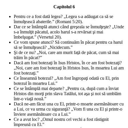
Capitolul 6
Pentru ce a fost dată legea? „Legea s-a adăugat ca să se
înmulţească abaterile.” (Romani 5:20).
Dar ce se întâmplă atunci când greşeala se înmulţeşte? „Unde
s-a înmulţit păcatul, acolo harul s-a revărsat şi mai
îmbelşugat.” (Versetul 20).
Ce vom spune atunci? Să continuăm în păcat pentru ca harul
să se înmulţească? „Nicidecum.”
Şi de ce nu? „Noi, care am murit faţă de păcat, cum să mai
trăim în păcat?”
Dacă am fost botezaţi în Isus Hristos, în ce am fost botezaţi?
„Noi, care am fost botezaţi în Hristos Isus, în moartea Lui am
fost botezaţi.”
Ce înseamnă botezul? „Am fost îngropaţi odată cu El, prin
botezul în moartea Lui.”
Ce se întâmplă mai departe? „Pentru ca, după cum a înviat
Hristos din morţi prin slava Tatălui, tot aşa şi noi să umblăm
într-o viaţă nouă.”
Dacă ne-am făcut una cu El, printr-o moarte asemănătoare cu
a Lui, ce va urma cu siguranţă? „Vom fi una cu El şi printr-o
înviere asemănătoare cu a Lui.”
Ce a avut loc? „Omul nostru cel vechi a fost răstignit
împreună cu El.”