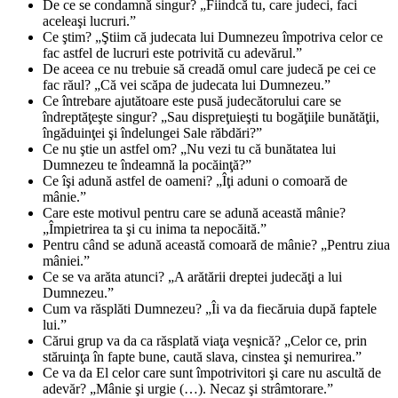
De ce se condamnă singur? „Fiindcă tu, care judeci, faci
aceleaşi lucruri.”
Ce ştim? „Ştiim că judecata lui Dumnezeu împotriva celor ce
fac astfel de lucruri este potrivită cu adevărul.”
De aceea ce nu trebuie să creadă omul care judecă pe cei ce
fac răul? „Că vei scăpa de judecata lui Dumnezeu.”
Ce întrebare ajutătoare este pusă judecătorului care se
îndreptăţeşte singur? „Sau dispreţuieşti tu bogăţiile bunătăţii,
îngăduinţei şi îndelungei Sale răbdări?”
Ce nu ştie un astfel om? „Nu vezi tu că bunătatea lui
Dumnezeu te îndeamnă la pocăinţă?”
Ce îşi adună astfel de oameni? „Îţi aduni o comoară de
mânie.”
Care este motivul pentru care se adună această mânie?
„Împietrirea ta şi cu inima ta nepocăită.”
Pentru când se adună această comoară de mânie? „Pentru ziua
mâniei.”
Ce se va arăta atunci? „A arătării dreptei judecăţi a lui
Dumnezeu.”
Cum va răsplăti Dumnezeu? „Îi va da fiecăruia după faptele
lui.”
Cărui grup va da ca răsplată viaţa veşnică? „Celor ce, prin
stăruinţa în fapte bune, caută slava, cinstea şi nemurirea.”
Ce va da El celor care sunt împotrivitori şi care nu ascultă de
adevăr? „Mânie şi urgie (…). Necaz şi strâmtorare.”