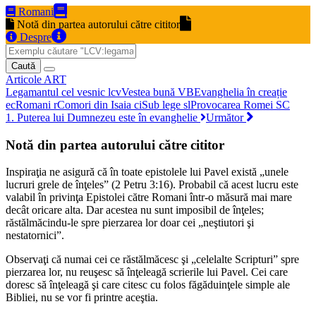
Romani
Notă din partea autorului către cititor
Despre
Caută
Articole
ART
Legamantul cel vesnic
lcv
Vestea bună
VB
Evanghelia în creație
ec
Romani
r
Comori din Isaia
ci
Sub lege
sl
Provocarea Romei
SC
1. Puterea lui Dumnezeu este în evanghelie
Următor
Notă din partea autorului către cititor
Inspiraţia ne asigură că în toate epistolele lui Pavel există „unele
lucruri grele de înţeles” (2 Petru 3:16). Probabil că acest lucru este
valabil în privinţa Epistolei către Romani într-o măsură mai mare
decât oricare alta. Dar acestea nu sunt imposibil de înţeles;
răstălmăcindu-le spre pierzarea lor doar cei „neştiutori şi
nestatornici”.
Observaţi că numai cei ce răstălmăcesc şi „celelalte Scripturi” spre
pierzarea lor, nu reuşesc să înţeleagă scrierile lui Pavel. Cei care
doresc să înţeleagă şi care citesc cu folos făgăduinţele simple ale
Bibliei, nu se vor fi printre aceştia.