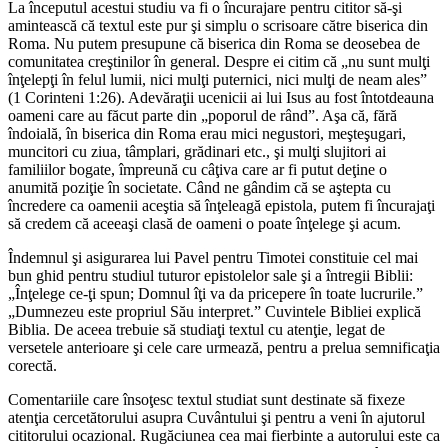
La începutul acestui studiu va fi o încurajare pentru cititor să-şi
amintească că textul este pur şi simplu o scrisoare către biserica din
Roma. Nu putem presupune că biserica din Roma se deosebea de
comunitatea creştinilor în general. Despre ei citim că „nu sunt mulţi
înţelepţi în felul lumii, nici mulţi puternici, nici mulţi de neam ales”
(1 Corinteni 1:26). Adevăraţii ucenicii ai lui Isus au fost întotdeauna
oameni care au făcut parte din „poporul de rând”. Aşa că, fără
îndoială, în biserica din Roma erau mici negustori, meşteşugari,
muncitori cu ziua, tâmplari, grădinari etc., şi mulţi slujitori ai
familiilor bogate, împreună cu câţiva care ar fi putut deţine o
anumită poziţie în societate. Când ne gândim că se aştepta cu
încredere ca oamenii aceştia să înţeleagă epistola, putem fi încurajaţi
să credem că aceeaşi clasă de oameni o poate înţelege şi acum.
Îndemnul şi asigurarea lui Pavel pentru Timotei constituie cel mai
bun ghid pentru studiul tuturor epistolelor sale şi a întregii Biblii:
„Înţelege ce-ţi spun; Domnul îţi va da pricepere în toate lucrurile.”
„Dumnezeu este propriul Său interpret.” Cuvintele Bibliei explică
Biblia. De aceea trebuie să studiaţi textul cu atenţie, legat de
versetele anterioare şi cele care urmează, pentru a prelua semnificaţia
corectă.
Comentariile care însoţesc textul studiat sunt destinate să fixeze
atenţia cercetătorului asupra Cuvântului şi pentru a veni în ajutorul
cititorului ocazional. Rugăciunea cea mai fierbinte a autorului este ca