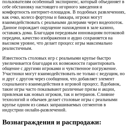
пользователям особенный экспириенс, который объединяет в
себе обстановку настоящего игорного заведения и
комфортность интернет-площадок. В подобных развлечениях,
как очко, колесо фортуны и баккара, игроки могут
взаимодействовать с реальными дилерами через видеопоток.
Данное порождает ощущение нахождения в зале казино,
оставаясь дома. Благодаря передовым инновациям потоковой
передачи, качество изображения и аудио сохраняется на
высоком уровне, что делает процесс игры максимально
реалистичным.
Известность столовых игр с реальными крупье быстро
увеличивается благодаря их возможности гарантировать
общение с другими игроками и чувственное погружение.
Участники могут взаимодействовать не только с ведущим, но
и друг с другом через сообщения, что добавляет элемент
социального взаимодействия в игровой процесс. Вдобавок,
такие игры часто показывают различные призы и акции,
привлекая как новых игроков, так и ветеранов. Слияние
технологий и обычаев делает столовые игры с реальными
крупье одним из самых запрашиваемых сегментов в
индустрии онлайн-развлечений.
Вознаграждения и распродажи: