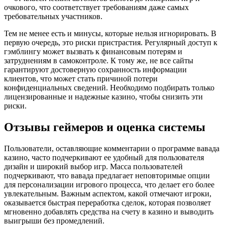
очкового, что соответствует требованиям даже самых
требовательных участников.
Тем не менее есть и минусы, которые нельзя игнорировать. В
первую очередь, это риски пристрастия. Регулярный доступ к
гэмблингу может вызвать к финансовым потерям и
затруднениям в самоконтроле. К тому же, не все сайты
гарантируют достоверную сохранность информации
клиентов, что может стать причиной потери
конфиденциальных сведений. Необходимо подбирать только
лицензированные и надежные казино, чтобы снизить эти
риски.
Отзывы геймеров и оценка системы
Пользователи, оставляющие комментарии о программе вавада
казино, часто подчеркивают ее удобный для пользователя
дизайн и широкий выбор игр. Масса пользователей
подчеркивают, что вавада предлагает неповторимые опции
для персонализации игрового процесса, что делает его более
увлекательным. Важным аспектом, какой отмечают игроки,
оказывается быстрая переработка сделок, которая позволяет
мгновенно добавлять средства на счету в казино и выводить
выигрыши без промедлений.