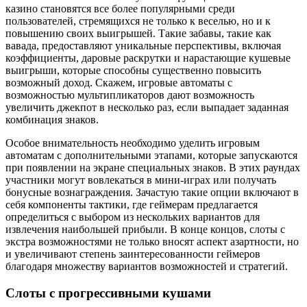
казино становятся все более популярными среди
пользователей, стремящихся не только к веселью, но и к
повышению своих выигрышей. Такие забавы, такие как
вавада, предоставляют уникальные перспективы, включая
коэффициенты, даровые раскрутки и нарастающие кушевые
выигрыши, которые способны существенно повысить
возможный доход. Скажем, игровые автоматы с
возможностью мультипликаторов дают возможность
увеличить джекпот в несколько раз, если выпадает заданная
комбинация знаков.
Особое внимательность необходимо уделить игровым
автоматам с дополнительными этапами, которые запускаются
при появлении на экране специальных знаков. В этих раундах
участники могут вовлекаться в мини-играх или получать
бонусные вознаграждения. Зачастую такие опции включают в
себя компоненты тактики, где геймерам предлагается
определиться с выбором из нескольких вариантов для
извлечения наибольшей прибыли. В конце концов, слоты с
экстра возможностями не только вносят аспект азартности, но
и увеличивают степень заинтересованности геймеров
благодаря множеству вариантов возможностей и стратегий.
Слоты с прогрессивными кушами