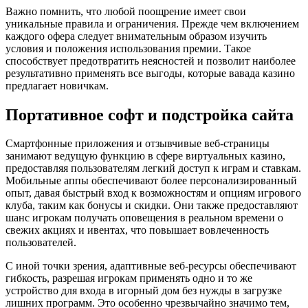
Важно помнить, что любой поощрение имеет свои
уникальные правила и ограничения. Прежде чем включением
каждого офера следует внимательным образом изучить
условия и положения использования премии. Такое
способствует предотвратить неясностей и позволит наиболее
результативно применять все выгоды, которые вавада казино
предлагает новичкам.
Портативное софт и подстройка сайта
Смартфонные приложения и отзывчивые веб-страницы
занимают ведущую функцию в сфере виртуальных казино,
предоставляя пользователям легкий доступ к играм и ставкам.
Мобильные аппы обеспечивают более персонализированный
опыт, давая быстрый вход к возможностям и опциям игрового
клуба, таким как бонусы и скидки. Они также предоставляют
шанс игрокам получать оповещения в реальном времени о
свежих акциях и ивентах, что повышает вовлеченность
пользователей.
С иной точки зрения, адаптивные веб-ресурсы обеспечивают
гибкость, разрешая игрокам применять одно и то же
устройство для входа в игорный дом без нужды в загрузке
лишних программ. Это особенно чрезвычайно значимо тем,