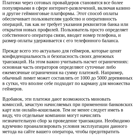
Платежи через сотовых провайдеров становятся все более
популярными в сфере интернет-развлечений, включая казино
и другие гейминговые платформы. Этот способ оплаты
обеспечивает пользователям удобство и оперативность
операций, так как не требует указания реквизитов банка или
открытия новых профилей. Пользователь просто определяет
собственного оператора связи, вводит номер телефона, и
размер оплаты удерживается с его телефонного баланса.
Прежде всего это актуально для геймеров, которые ценят
конфиденциальность и безопасность своих денежных
транзакций. На этом важно учитывать насчет ограничениях:
основная часть операторов определяют суточные либо
ежемесячные ограничения на сумму платежей. Например,
обычный лимит может составлять от 1000 до 5000 деревянных
в сутки, что вполне себе подходит по карману для множества
геймеров.
Вдобавок, эти платежи дают возможность миновать
комиссий, зачастую начисляемых при применении банковских
карт или онлайн-кошельков. Тем не менее следует иметь в
виду, что отдельные компании могут начислять
незначительную сбор за проведение транзакции. Необходимо
вдумчиво проанализировать условия эксплуатации данного
метода на сайте вашего оператора, чтобы предотвратить