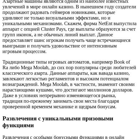
Азартные машины являются одним из наиболее известных
увлечений в мире онлайн казино. В нынешнем году создатели
продолжают радовать геймеров новинками, которые
удивляют не только визуальными эффектами, но и
уникальными механизмами. Скажем, фирма NetEnt выпустила
аппарат с опцией Cluster Pays, где выплаты образуются за счет
групп иконок, а не обычных линий выплат. Данное
предоставляет шанс игрокам получать чаще встречающиеся
выигрыши и получать удовольствие от интенсивным
игровым процессом.
Традиционные типы игровых автоматов, например Book of
Ra либо Mega Moolah, до сих пор популярны среди любителей
классического азарта. Данные аппараты, как вавада казино,
завлекают легкостью регламентов и высоким потенциалом
вознаграждений. Mega Moolah, в частности, знаменит своими
нарастающими кушами, что достигают миллионов долларов.
Даже в условиях непрерывно изменяющегося рынка,
традиция по-прежнему занимать свои места благодаря
проверенной временем механике и щедрым бонусам.
Развлечения с уникальными призовыми
функциями
Развлечения с особыми бонусными функциями в онлайн