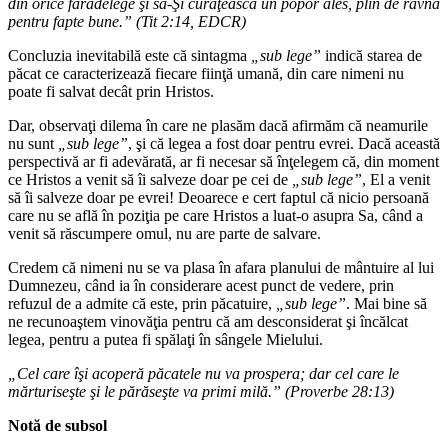
din orice fărădelege şi să-Şi curăţească un popor ales, plin de râvnă
pentru fapte bune.” (Tit 2:14, EDCR)
Concluzia inevitabilă este că sintagma
„sub lege”
indică starea de
păcat ce caracterizează fiecare fiinţă umană, din care nimeni nu
poate fi salvat decât prin Hristos.
Dar, observaţi dilema în care ne plasăm dacă afirmăm că neamurile
nu sunt
„sub lege”
, şi că legea a fost doar pentru evrei. Dacă această
perspectivă ar fi adevărată, ar fi necesar să înţelegem că, din moment
ce Hristos a venit să îi salveze doar pe cei de
„sub lege”
, El a venit
să îi salveze doar pe evrei! Deoarece e cert faptul că nicio persoană
care nu se află în poziţia pe care Hristos a luat-o asupra Sa, când a
venit să răscumpere omul, nu are parte de salvare.
Credem că nimeni nu se va plasa în afara planului de mântuire al lui
Dumnezeu, când ia în considerare acest punct de vedere, prin
refuzul de a admite că este, prin păcatuire,
„sub lege”
. Mai bine să
ne recunoaştem vinovăţia pentru că am desconsiderat şi încălcat
legea, pentru a putea fi spălaţi în sângele Mielului.
„Cel care îşi acoperă păcatele nu va prospera; dar cel care le
mărturiseşte şi le părăseşte va primi milă.” (Proverbe 28:13)
Notă de subsol