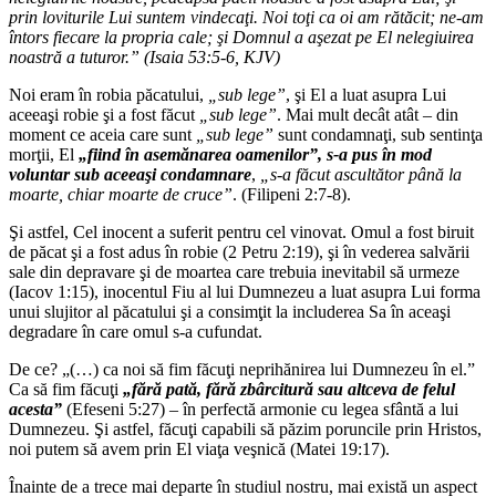
prin loviturile Lui suntem vindecaţi. Noi toţi ca oi am rătăcit; ne-am
întors fiecare la propria cale; şi Domnul a aşezat pe El nelegiuirea
noastră a tuturor.” (Isaia 53:5-6, KJV)
Noi eram în robia păcatului,
„sub lege”
, şi El a luat asupra Lui
aceeaşi robie şi a fost făcut
„sub lege”
. Mai mult decât atât – din
moment ce aceia care sunt
„sub lege”
sunt condamnaţi, sub sentinţa
morţii, El
„fiind în asemănarea oamenilor”, s-a pus în mod
voluntar sub aceeaşi condamnare
,
„s-a făcut ascultător până la
moarte, chiar moarte de cruce”
. (Filipeni 2:7-8).
Şi astfel, Cel inocent a suferit pentru cel vinovat. Omul a fost biruit
de păcat şi a fost adus în robie (2 Petru 2:19), şi în vederea salvării
sale din depravare şi de moartea care trebuia inevitabil să urmeze
(Iacov 1:15), inocentul Fiu al lui Dumnezeu a luat asupra Lui forma
unui slujitor al păcatului şi a consimţit la includerea Sa în aceaşi
degradare în care omul s-a cufundat.
De ce? „(…) ca noi să fim făcuţi neprihănirea lui Dumnezeu în el.”
Ca să fim făcuţi
„fără pată, fără zbârcitură sau altceva de felul
acesta”
(Efeseni 5:27) – în perfectă armonie cu legea sfântă a lui
Dumnezeu. Şi astfel, făcuţi capabili să păzim poruncile prin Hristos,
noi putem să avem prin El viaţa veşnică (Matei 19:17).
Înainte de a trece mai departe în studiul nostru, mai există un aspect