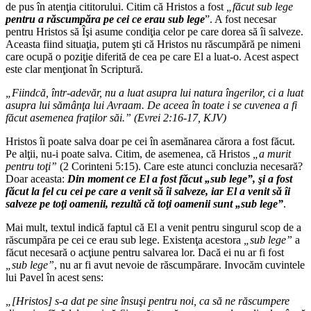
de pus în atenţia cititorului. Citim că Hristos a fost
„făcut sub lege
pentru a răscumpăra pe cei ce erau sub lege
”. A fost necesar
pentru Hristos să Îşi asume condiţia celor pe care dorea să îi salveze.
Aceasta fiind situaţia, putem şti că Hristos nu răscumpără pe nimeni
care ocupă o poziţie diferită de cea pe care El a luat-o. Acest aspect
este clar menţionat în Scriptură.
„Fiindcă, într-adevăr, nu a luat asupra lui natura îngerilor, ci a luat
asupra lui sămânţa lui Avraam. De aceea în toate i se cuvenea a fi
făcut asemenea fraţilor săi.” (Evrei 2:16-17, KJV)
Hristos îi poate salva doar pe cei în asemănarea cărora a fost făcut.
Pe alţii, nu-i poate salva. Citim, de asemenea, că Hristos
„a murit
pentru toţi”
(2 Corinteni 5:15). Care este atunci concluzia necesară?
Doar aceasta:
Din moment ce El a fost făcut „sub lege”, şi a fost
făcut la fel cu cei pe care a venit să îi salveze, iar El a venit să îi
salveze pe toţi oamenii, rezultă că toţi oamenii sunt „sub lege”
.
Mai mult, textul indică faptul că El a venit pentru singurul scop de a
răscumpăra pe cei ce erau sub lege. Existenţa acestora
„sub lege”
a
făcut necesară o acţiune pentru salvarea lor. Dacă ei nu ar fi fost
„sub lege”
, nu ar fi avut nevoie de răscumpărare. Invocăm cuvintele
lui Pavel în acest sens:
„[Hristos] s-a dat pe sine însuşi pentru noi, ca să ne răscumpere