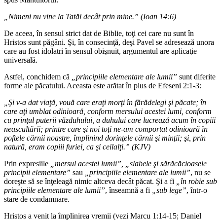
„Nimeni nu vine la Tatăl decât prin mine.” (Ioan 14:6)
De aceea, în sensul strict dat de Biblie, toţi cei care nu sunt în
Hristos sunt păgâni. Şi, în consecinţă, deşi Pavel se adresează unora
care au fost idolatri în sensul obişnuit, argumentul are aplicaţie
universală.
Astfel, conchidem că
„principiile elementare ale lumii”
sunt diferite
forme ale păcatului. Aceasta este arătat în plus de Efeseni 2:1-3:
„Şi v-a dat viaţă, vouă care eraţi morţi în fărădelegi şi păcate; în
care aţi umblat odinioară, conform mersului acestei lumi, conform
cu prinţul puterii văzduhului, a duhului care lucrează acum în copiii
neascultării; printre care şi noi toţi ne-am comportat odinioară în
poftele cărnii noastre, împlinind dorinţele cărnii şi minţii; şi, prin
natură, eram copiii furiei, ca şi ceilalţi.” (KJV)
Prin expresiile
„mersul acestei lumii”, „slabele şi sărăcăcioasele
principii elementare”
sau
„principiile elementare ale lumii”
, nu se
doreşte să se înţeleagă nimic altceva decât păcat. Şi a fi
„în robie sub
principiile elementare ale lumii”
, înseamnă a fi
„sub lege”
, într-o
stare de condamnare.
Hristos a venit la împlinirea vremii (vezi Marcu 1:14-15; Daniel