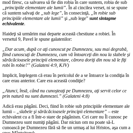
mod firesc, ca salvarea să fie din robia în care suntem, robia de sub
„principiile elementare ale lumii”
. În al cincilea verset, ni se spune
că suntem salvaţi de
„sub lege”
, în consecinţă,
„în robie sub
principiile elementare ale lumii”
şi „sub lege”
sunt sintagme
echivalente
.
Haideţi să urmărim mai departe această chestiune a robiei. În
versetul 9, Pavel le spune galatenilor:
„Dar acum, după ce aţi cunoscut pe Dumnezeu, sau mai degrabă,
fiind cunoscuţi de Dumnezeu, cum vă întoarceţi din nou la slabele şi
sărăcăcioasele principii elementare, cărora doriţi din nou să le fiţi
robi în robie?” (Galateni 4:9, KJV)
Implicit, înţelegem că erau în pericolul de a se întoarce la condiţia în
care erau anterior. Care era această condiţie?
„Atunci, însă, când nu cunoşteaţi pe Dumnezeu, aţi servit celor ce
prin natură nu sunt dumnezei.” (Galateni 4:8)
Adică erau păgâni. Deci, fiind în robie sub principiile elementare ale
lumii –
„slabele şi sărăcăcioasele principii elementare”
– este
echivalent cu a fi într-o stare de păgânism. Cei care nu Îl cunosc pe
Dumnezeu sunt numiţi păgâni. Dar niciun om nu poate să-L
cunoască pe Dumnezeu fără să fie un urmaş al lui Hristos, aşa cum a
spus Mântuitorul: