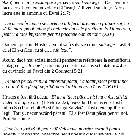
9:25) pentru a
„răscumpăra pe cei ce sunt sub lege”
. Dar pentru a
face acest lucru era nevoie ca El însuşi să fi venit sub lege. Acest
lucru este în armonie cu Evrei 2:17:
„De aceea în toate i se cuvenea a fi făcut asemenea fraţilor săi, ca
să fie mare preot milos şi credincios în cele privitoare la Dumnezeu,
pentru a face împăcare pentru păcatele oamenilor.” (KJV)
Oamenii pe care Hristos a venit să îi salveze erau
„sub lege”
, astfel
că şi El s-a făcut ca şi ei,
„sub lege”
.
Acum, dacă mai există îndoieli persistente referitoare la semnificaţia
sintagmei
„sub lege”
, comparaţi cele de mai sus şi Galateni 4:4-5,
cu cuvintele lui Pavel din 2 Corinteni 5:21:
„Fiindcă pe cel ce nu a cunoscut păcat, l-a făcut păcat pentru noi,
ca noi să fim făcuţi neprihănirea lui Dumnezeu în el.” (KJV)
Hristos a fost fără păcat, „
El nu a făcut păcat, nici nu a fost găsită
viclenie în gura lui”
(1 Petru 2:22); legea lui Dumnezeu a fost în
inima Sa (Psalmii 40:8) şi întreaga Sa viaţă a fost o exemplificare a
legii. Totuşi, necunoscând păcatul, El a fost făcut păcat pentru noi.
Profetul spune:
„Dar El a fost rănit pentru fărădelegile noastre, zdrobit pentru
nelegiuirile noastre, pedeapsa păcii noastre a fost asupra Lui; şi