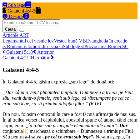
Sub lege
Galateni 4:4-5
Despre
Caută
Articole
ART
Legamantul cel vesnic
lcv
Vestea bună
VB
Evanghelia în creație
ec
Romani
r
Comori din Isaia
ci
Sub lege
sl
Provocarea Romei
SC
Galateni 5:18
Anterior
Galateni 4:21
Următor
Galateni 4:4-5
În Galateni 4:4-5, găsim expresia „sub lege” de două ori:
„Dar când a venit plinătatea timpului, Dumnezeu a trimis pe Fiul
său, venit dintr-o femeie, venit sub lege, să răscumpere pe cei ce
erau sub lege, ca să primim adopţia fiilor.” (KJV)
Din nou, folosim contextul în care a fost făcută afirmaţia de mai sus.
În al treilea verset al capitolului, apostolul spune că atunci când eram
copii, eram
„în robie sub principiile elementare ale lumii”.
Dar
–
conjuncția
[1]
marchează o schimbare – Dumnezeu a trimis pe Fiul
Său pentru a-i salva
„pe cei ce erau sub lege”.
Ne-am aştepta, în