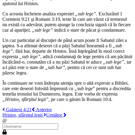
ajutorul lui Hristos.
Cu aceasta încheiem analiza expresiei
„sub lege”
. Excluzând 1
Corinteni 9:21 şi Romani 3:19, texte în care am văzut că termenul
nu există cu adevărat, putem ajunge la concluzia sigură că în fiecare
caz al apariţiei,
„sub lege”
indică o stare de păcat şi condamnare.
Un caz particular al discuţiei de până acum poate fi Sabatul zilei a
şaptea. S-a afirmat deseori că a păzi Sabatul înseamnă a fi
„sub
lege”
, fără har, departe de Hristos. Însă înţelegând în mod corect
expresia
„sub lege”
, adică condamnaţi de lege pentru că am păcătuit
încălcând-o, constatăm că a nu păzi Sabatul te aduce
„sub lege”
, iar
a-l păzi este o stare de
„sub har”
, pentru că cei ce sunt sub har
păzesc legea.
În continuare ne vom îndrepta atenţia spre o altă expresie a Bibliei,
care este deseori folosită împreună cu
„sub lege
” pentru a discredita
temelia tronului lui Dumnezeu, legea. Este vorba de expresia
„Hristos, sfârşitul legii”,
pe care o găsim în Romani 10:4.
Galateni 4:21
Anterior
Hristos, sfârşitul legii
Următor
@