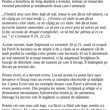
Pentru a beneficia de forţa deplină a textului, trebuie să remarcăm
versetul precedent şi următoarele două care-l urmează:
„Fiindcă deşi sunt liber faţă de toţi, totuşi m-am făcut rob tuturor, ca
să câştig pe cei mai mulţi. (…) Pentru cei slabi m-am făcut
asemenea celor slabi, ca să câştig pe cei slabi. Am făcut toate
lucrurile tuturor oamenilor, ca să pot cu orice preţ să salvez pe unii.
Şi fac aceasta de dragul evangheliei, ca să mă fac părtaş al ei cu
voi.” (1 Corinteni 9:19, 22-23)
Aceste versete, luate împreună cu versetele 20 şi 21, arată că scopul
lui Pavel în lucrarea sa de slujire e de a căuta să se adapteze cât de
mult posibil la condiţia celor pentru care lucrează. El nu îi abordează
pe toţi oamenii în aceeaşi manieră, ci îşi adaptează învăţătura în
funcţie de diferitele clase de oameni pe care îi învaţă. Îl întâmpină pe
fiecare pe terenul său.
Pentru evrei, el a devenit evreu. Lucrul acesta l-a putut face uşor
deoarece el însuşi erau un evreu şi cunoştea obiceiurile şi tradiţiile
lor. Cartea Evrei este un exemplu despre cum Pavel a devenit un
evreu pentru evrei. Din propria lor istorie, Scriptură şi religie el a
demonstrat mesianitatea Salvatorului nostru şi, de asemenea,
întreaga Sa lucrare este în legătură cu planul de mântuire.
Pentru cei care erau sub lege, s-a făcut ca fiind sub lege, pentru a-i
putea câştiga. El a atras atenţia asupra experienţei sale de păcătos ca