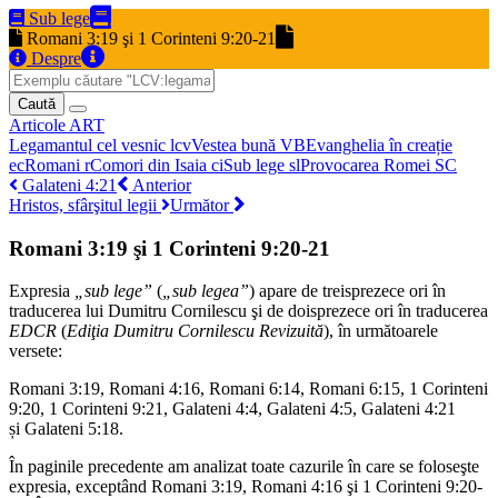
Sub lege
Romani 3:19 şi 1 Corinteni 9:20-21
Despre
Caută
Articole
ART
Legamantul cel vesnic
lcv
Vestea bună
VB
Evanghelia în creație
ec
Romani
r
Comori din Isaia
ci
Sub lege
sl
Provocarea Romei
SC
Galateni 4:21
Anterior
Hristos, sfârşitul legii
Următor
Romani 3:19 şi 1 Corinteni 9:20-21
Expresia
„sub lege”
(
„sub legea”
) apare de treisprezece ori în
traducerea lui Dumitru Cornilescu şi de doisprezece ori în traducerea
EDCR
(
Ediţia Dumitru Cornilescu Revizuită
), în următoarele
versete:
Romani 3:19, Romani 4:16, Romani 6:14, Romani 6:15, 1 Corinteni
9:20, 1 Corinteni 9:21, Galateni 4:4, Galateni 4:5, Galateni 4:21
și Galateni 5:18.
În paginile precedente am analizat toate cazurile în care se foloseşte
expresia, exceptând Romani 3:19, Romani 4:16 şi 1 Corinteni 9:20-