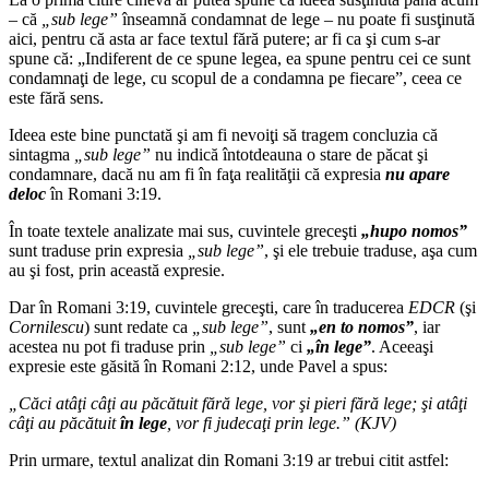
– că
„sub lege”
înseamnă condamnat de lege – nu poate fi susţinută
aici, pentru că asta ar face textul fără putere; ar fi ca şi cum s-ar
spune că: „Indiferent de ce spune legea, ea spune pentru cei ce sunt
condamnaţi de lege, cu scopul de a condamna pe fiecare”, ceea ce
este fără sens.
Ideea este bine punctată şi am fi nevoiţi să tragem concluzia că
sintagma
„sub lege”
nu indică întotdeauna o stare de păcat şi
condamnare, dacă nu am fi în faţa realităţii că expresia
nu apare
deloc
în Romani 3:19.
În toate textele analizate mai sus, cuvintele greceşti
„hupo nomos”
sunt traduse prin expresia
„sub lege”
, şi ele trebuie traduse, aşa cum
au şi fost, prin această expresie.
Dar în Romani 3:19, cuvintele greceşti, care în traducerea
EDCR
(şi
Cornilescu
) sunt redate ca
„sub lege”
, sunt
„en to nomos”
, iar
acestea nu pot fi traduse prin
„sub lege”
ci
„în lege”
. Aceeaşi
expresie este găsită în Romani 2:12, unde Pavel a spus:
„Căci atâţi câţi au păcătuit fără lege, vor şi pieri fără lege; şi atâţi
câţi au păcătuit
în lege
, vor fi judecaţi prin lege.” (KJV)
Prin urmare, textul analizat din Romani 3:19 ar trebui citit astfel: