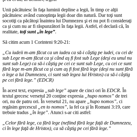
Unii păcătuiesc în faţa luminii depline a legii, în timp ce alţii
păcătuiesc având cunoştinţa legii doar din natură. Dar toţi sunt
socotiţi ca păcătoşi înaintea lui Dumnezeu şi ei nu pot fi consideraţi
ca şi cum nu ar fi răspunzători în faţa legii. Astfel, el declară că, în
realitate,
toţi sunt „în lege”
.
Să citim acum 1 Corinteni 9:20-21:
„Cu iudeii m-am făcut ca un iudeu ca să-i câştig pe iudei, cu cei de
sub Lege m-am făcut ca şi când aş fi fost sub Lege (deşi eu unul nu
sunt sub Lege) ca să-i câştig pe cei ce sunt sub Lege, cu cei ce sunt
fără lege m-am făcut ca şi cum aş fi fost fără lege (deşi nu sunt fără
o lege a lui Dumnezeu, ci sunt sub legea lui Hristos) ca să-i câştig
pe cei fără lege.” (EDCR)
În acest text, expresia
„sub lege”
apare de cinci ori în
EDCR
. În
textul grecesc versetul 20 conţine expresia
„hupo nomos”
de trei
ori, nu de patru ori. În versetul 21, nu apare
„hupo nomos”
, ci
regăsim grecescul
„en to nomos”
, la fel ca şi în Romani 3:19, care
trebuie tradus
„în lege”
. Atunci s-ar citi astfel:
„Celor fără lege, ca fără lege (nefiind fără lege faţă de Dumnezeu,
ci în lege faţă de Hristos), ca să câştig pe cei fără lege.”