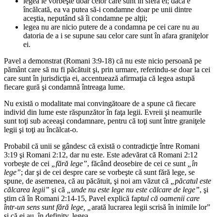
legea le vorbeşte doar celor care sunt în sfera ei; dacă e
încălcată, ea va putea să-i condamne doar pe unii dintre
aceştia, neputând să îi condamne pe alţii;
legea nu are nicio putere de a condamna pe cei care nu au
datoria de a i se supune sau celor care sunt în afara graniţelor
ei.
Pavel a demonstrat (Romani 3:9-18) că nu este nicio persoană pe
pământ care să nu fi păcătuit şi, prin urmare, referindu-se doar la cei
care sunt în jurisdicţia ei, accentuează afirmaţia că legea astupă
fiecare gură şi condamnă întreaga lume.
Nu există o modalitate mai convingătoare de a spune că fiecare
individ din lume este răspunzător în faţa legii. Evreii şi neamurile
sunt toţi sub aceeaşi condamnare, pentru că toţi sunt între graniţele
legii şi toţi au încălcat-o.
Probabil că unii se gândesc că există o contradicţie între Romani
3:19 şi Romani 2:12, dar nu este. Este adevărat că Romani 2:12
vorbeşte de cei
„fără lege”
, făcând deosebire de cei ce sunt
„în
lege”
; dar şi de cei despre care se vorbeşte că sunt fără lege, se
spune, de asemenea, că au păcătuit, şi noi am văzut că
„păcatul este
călcarea legii”
şi că
„unde nu este lege nu este călcare de lege”
, şi
ştim că în Romani 2:14-15, Pavel explică fapt
ul că oamenii care
într-un sens sunt fără lege, „
arată lucrarea legii scrisă în inimile lor”
şi că ei au, în definitv, legea.