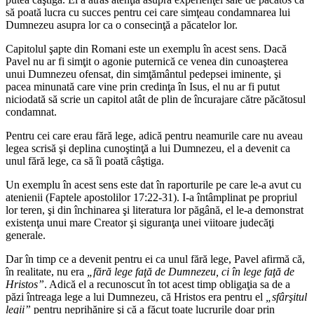
să poată lucra cu succes pentru cei care simţeau condamnarea lui
Dumnezeu asupra lor ca o consecinţă a păcatelor lor.
Capitolul şapte din Romani este un exemplu în acest sens. Dacă
Pavel nu ar fi simţit o agonie puternică ce venea din cunoaşterea
unui Dumnezeu ofensat, din simţământul pedepsei iminente, şi
pacea minunată care vine prin credinţa în Isus, el nu ar fi putut
niciodată să scrie un capitol atât de plin de încurajare către păcătosul
condamnat.
Pentru cei care erau fără lege, adică pentru neamurile care nu aveau
legea scrisă şi deplina cunoştinţă a lui Dumnezeu, el a devenit ca
unul fără lege, ca să îi poată câştiga.
Un exemplu în acest sens este dat în raporturile pe care le-a avut cu
atenienii (Faptele apostolilor 17:22-31). I-a întâmplinat pe propriul
lor teren, şi din închinarea şi literatura lor păgână, el le-a demonstrat
existenţa unui mare Creator şi siguranţa unei viitoare judecăţi
generale.
Dar în timp ce a devenit pentru ei ca unul fără lege, Pavel afirmă că,
în realitate, nu era
„fără lege faţă de Dumnezeu, ci în lege faţă de
Hristos”
. Adică el a recunoscut în tot acest timp obligaţia sa de a
păzi întreaga lege a lui Dumnezeu, că Hristos era pentru el
„sfârşitul
legii”
pentru neprihănire şi că a făcut toate lucrurile doar prin