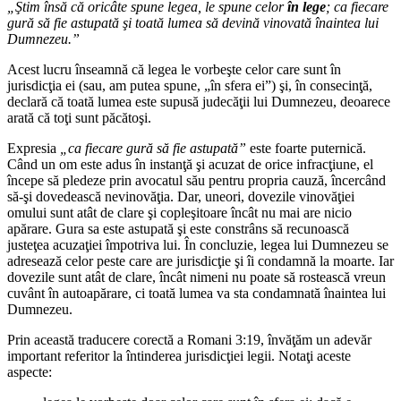
„Ştim însă că oricâte spune legea, le spune celor
în lege
; ca fiecare
gură să fie astupată şi toată lumea să devină vinovată înaintea lui
Dumnezeu.”
Acest lucru înseamnă că legea le vorbeşte celor care sunt în
jurisdicţia ei (sau, am putea spune, „în sfera ei”) şi, în consecinţă,
declară că toată lumea este supusă judecăţii lui Dumnezeu, deoarece
arată că toţi sunt păcătoşi.
Expresia
„ca fiecare gură să fie astupată”
este foarte puternică.
Când un om este adus în instanţă şi acuzat de orice infracţiune, el
începe să pledeze prin avocatul său pentru propria cauză, încercând
să-şi dovedească nevinovăţia. Dar, uneori, dovezile vinovăţiei
omului sunt atât de clare şi copleşitoare încât nu mai are nicio
apărare. Gura sa este astupată şi este constrâns să recunoască
justeţea acuzaţiei împotriva lui. În concluzie, legea lui Dumnezeu se
adresează celor peste care are jurisdicţie şi îi condamnă la moarte. Iar
dovezile sunt atât de clare, încât nimeni nu poate să rostească vreun
cuvânt în autoapărare, ci toată lumea va sta condamnată înaintea lui
Dumnezeu.
Prin această traducere corectă a Romani 3:19, învăţăm un adevăr
important referitor la întinderea jurisdicţiei legii. Notaţi aceste
aspecte: