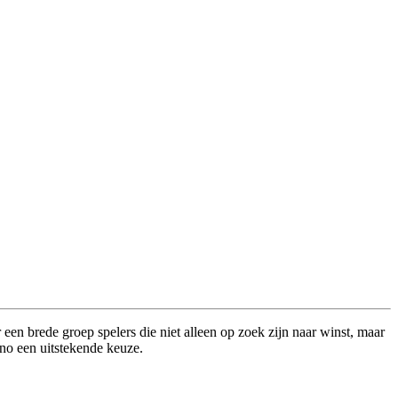
een brede groep spelers die niet alleen op zoek zijn naar winst, maar
ino een uitstekende keuze.