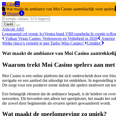
Cărți
Wat maakt de ambiance van Moi Casino aantrekkelijk voor spelers
Despre
Caută
Articole
ART
Legamantul cel vesnic
lcv
Vestea bună
VB
Evanghelia în creație
ec
Ro
Vulkan Vegas Casino: Vertrouwen en Veiligheid in 2026
Anterior
Welke risico’s vermijd je met Turbo Wins Casino?
Următor
Wat maakt de ambiance van Moi Casino aantrekkelijk
Waarom trekt Moi Casino spelers aan met 
Moi Casino is een online platform dat zich onderscheidt door een fri
navigatie en een aanbod dat uitnodigt tot ontdekken. In tegenstelling 
Dit zorgt voor een positieve eerste indruk die spelers motiveert om ter
Een belangrijk element dat de ambiance bepaalt, is de heldere en over
neerzetten. Dit bevordert niet alleen het speelplezier, het maakt het o
die zowel door beginnende als ervaren spelers gewaardeerd wordt.
Wat maakt de speelomgeving zo uniek?