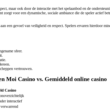
spect, maar ook door de interactie met het spelaanbod en de ondersteu
ent zorgt voor een dynamische, sociale ambiance die de speler actief b
t aan een gevoel van veiligheid en respect. Spelers ervaren hierdoor min
ngename sfeer.
t.
tie.
dereen.
 scheppen vertrouwen.
en Moi Casino vs. Gemiddeld online casino
ld Casino
onoverzichtelijk
der interactief
 verwarrend